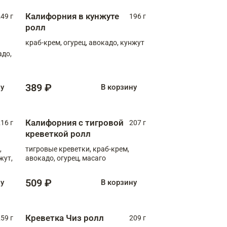
Калифорния в кунжуте
49 г
196 г
ролл
краб-крем, огурец, авокадо, кунжут
адо,
389 ₽
ну
В корзину
Калифорния с тигровой
16 г
207 г
креветкой ролл
,
тигровые креветки, краб-крем,
жут,
авокадо, огурец, масаго
509 ₽
ну
В корзину
Креветка Чиз ролл
59 г
209 г