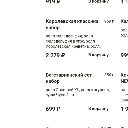
919 ₽
1 
В корзину
Королевская классика
Ка
959 г
набор
рол
рол
ролл Филадельфия, ролл
Филадельфия в угре, ролл
Королевская креветка, ролл
Калифорния
2 279 ₽
99
В корзину
Вегетарианский сет
Хо
356 г
набор
NE
ролл Овощной XL, ролл с огурцом,
рол
суши Чука 2 шт.
фре
зап
699 ₽
1 
В корзину