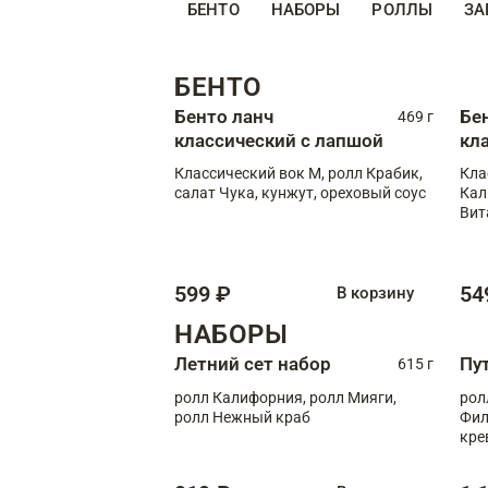
БЕНТО
НАБОРЫ
РОЛЛЫ
ЗА
БЕНТО
Бенто ланч
Бе
469 г
классический с лапшой
кл
Классический вок М, ролл Крабик,
Кла
салат Чука, кунжут, ореховый соус
Кал
Вит
599 ₽
54
В корзину
НАБОРЫ
Летний сет набор
Пу
615 г
ролл Калифорния, ролл Мияги,
рол
ролл Нежный краб
Фил
кре