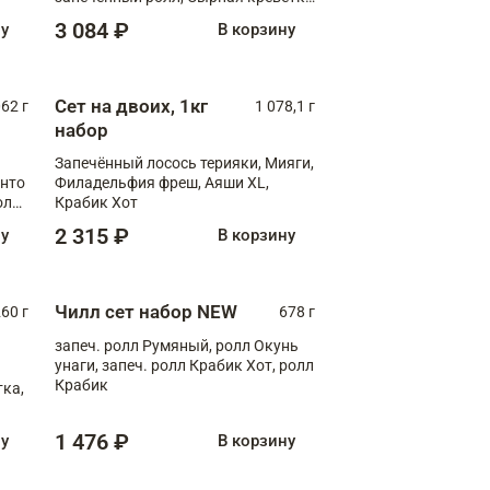
XL
3 084 ₽
ну
В корзину
Сет на двоих, 1кг
062 г
1 078,1 г
набор
Запечённый лосось терияки, Мияги,
анто
Филадельфия фреш, Аяши XL,
олл
Крабик Хот
2 315 ₽
ну
В корзину
Чилл сет набор NEW
260 г
678 г
запеч. ролл Румяный, ролл Окунь
унаги, запеч. ролл Крабик Хот, ролл
Крабик
ка,
1 476 ₽
ну
В корзину