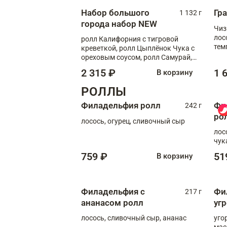
Набор большого
Гр
1 132 г
города набор NEW
Чиз
лос
ролл Калифорния с тигровой
тем
креветкой, ролл Цыплёнок Чука с
кре
ореховым соусом, ролл Самурай,
ролл Шиитаке пиканто, Спринг-
2 315 ₽
1 
В корзину
ролл с крабом
РОЛЛЫ
Филадельфия ролл
Фи
242 г
ро
лосось, огурец, сливочный сыр
лос
чук
759 ₽
51
В корзину
Филадельфия с
Фи
217 г
ананасом ролл
уг
лосось, сливочный сыр, ананас
уго
мас