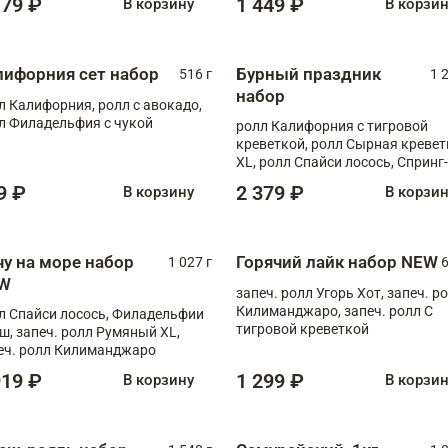
179 ₽
1 449 ₽
В корзину
В корзи
лифорния сет набор
Бурный праздник
516 г
1 
набор
л Калифорния, ролл с авокадо,
л Филадельфия с чукой
ролл Калифорния с тигровой
креветкой, ролл Сырная кревет
XL, ролл Спайси лосось, Спринг-
ролл с угрем и лососем, запеч. 
9 ₽
2 379 ₽
В корзину
В корзи
Медовая креветка
чу на море набор
Горячий лайк набор NEW
1 027 г
6
W
запеч. ролл Угорь Хот, запеч. р
Килиманджаро, запеч. ролл С
л Спайси лосось, Филадельфии
тигровой креветкой
ш, запеч. ролл Румяный XL,
еч. ролл Килиманджаро
919 ₽
1 299 ₽
В корзину
В корзи