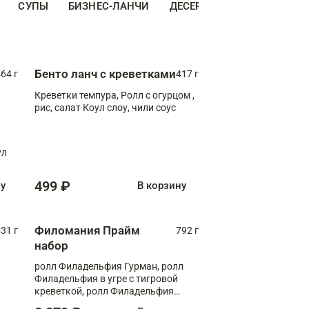
СУПЫ
БИЗНЕС-ЛАНЧИ
ДЕСЕРТЫ
ДОПОЛНИТЕ
Бенто ланч с креветками
64 г
417 г
Креветки темпура, Ролл с огурцом ,
рис, салат Коул слоу, чили соус
ул
499 ₽
ну
В корзину
Филомания Прайм
31 г
792 г
набор
ролл Филадельфия Гурман, ролл
Филадельфия в угре с тигровой
креветкой, ролл Филадельфия
Прайм с двойным лососем