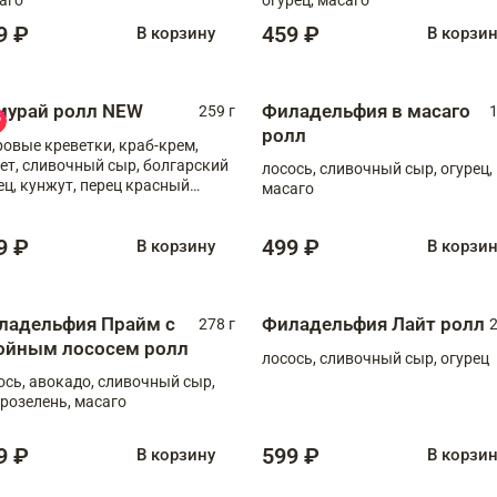
9 ₽
459 ₽
В корзину
В корзи
мурай ролл NEW
Филадельфия в масаго
259 г
1
ролл
ровые креветки, краб-крем,
ет, сливочный сыр, болгарский
лосось, сливочный сыр, огурец,
ец, кунжут, перец красный
масаго
отый, масаго, шеф-соус
9 ₽
499 ₽
В корзину
В корзи
ладельфия Прайм с
Филадельфия Лайт ролл
278 г
2
ойным лососем ролл
лосось, сливочный сыр, огурец
ось, авокадо, сливочный сыр,
розелень, масаго
9 ₽
599 ₽
В корзину
В корзи