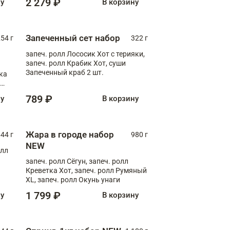
2 279 ₽
ну
В корзину
Запеченный сет набор
254 г
322 г
запеч. ролл Лососик Хот с терияки,
запеч. ролл Крабик Хот, суши
Запеченный краб 2 шт.
ка
ролл
789 ₽
ну
В корзину
Жара в городе набор
44 г
980 г
NEW
олл
запеч. ролл Сёгун, запеч. ролл
Креветка Хот, запеч. ролл Румяный
XL, запеч. ролл Окунь унаги
1 799 ₽
ну
В корзину