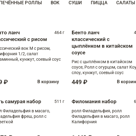
ПЕЧЁННЫЕ РОЛЛЫ
ВОК
СУШИ
ПИЦЦА
САЛАТЫ
нто ланч
Бенто ланч
464 г
4
ассический с рисом
классический с
цыплёнком в китайском
ссический вок М с рисом,
соусе
ифорния 1/2, салат
аминный, кунжут, соевый соус
Рис с цыплёнком в китайском
соусе, Ролл с огурцом, салат Ко
слоу, кунжут, соевый соус
9 ₽
449 ₽
В корзину
В корзи
ть самурая набор
Филомания набор
511 г
6
л Филадельфия в масаго,
ролл Филадельфия, ролл
адельфия фреш, ролл с
Филадельфия в масаго, ролл
веткой
Калифорния