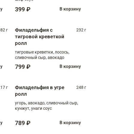
399 ₽
ну
В корзину
Филадельфия с
82 г
232 г
тигровой креветкой
ролл
тигровые креветки, лосось,
сливочный сыр, авокадо
799 ₽
ну
В корзину
Филадельфия в угре
17 г
248 г
ролл
угорь, авокадо, сливочный сыр,
кунжут, унаги соус
789 ₽
ну
В корзину