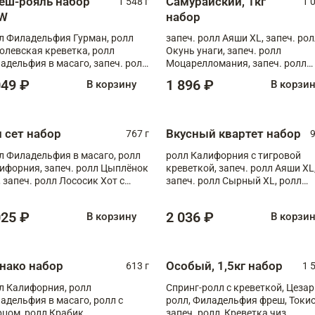
еш-рояль набор
Самурайский, 1кг
1 548 г
1 
W
набор
л Филадельфия Гурман, ролл
запеч. ролл Аяши XL, запеч. ро
олевская креветка, ролл
Окунь унаги, запеч. ролл
адельфия в масаго, запеч. ролл
Моцарелломания, запеч. ролл
ось Унаги XL, запеч. ролл
Килиманджаро
049 ₽
1 896 ₽
В корзину
В корзи
ровая креветка с моцареллой,
еч. ролл Эби краб с лососем
п сет набор
Вкусный квартет набор
767 г
9
л Филадельфия в масаго, ролл
ролл Калифорния с тигровой
ифорния, запеч. ролл Цыплёнок
креветкой, запеч. ролл Аяши XL
, запеч. ролл Лососик Хот с
запеч. ролл Сырный XL, ролл
ияки , запеч. ролл Крабик Хот
Калифорния
025 ₽
2 036 ₽
В корзину
В корзи
нако набор
Особый, 1,5кг набор
613 г
1 
л Калифорния, ролл
Спринг-ролл с креветкой, Цезар
адельфия в масаго, ролл с
ролл, Филадельфия фреш, Токи
рцом, ролл Крабик
запеч. ролл, Креветка чиз,