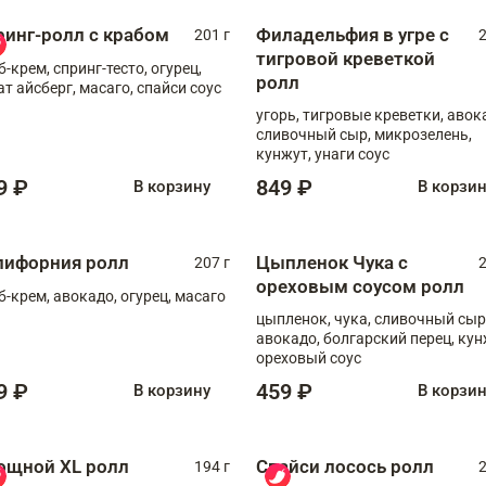
ринг-ролл с крабом
Филадельфия в угре с
201 г
2
тигровой креветкой
б-крем, спринг-тесто, огурец,
ролл
ат айсберг, масаго, спайси соус
угорь, тигровые креветки, авок
сливочный сыр, микрозелень,
кунжут, унаги соус
9 ₽
849 ₽
В корзину
В корзи
лифорния ролл
Цыпленок Чука с
207 г
2
ореховым соусом ролл
б-крем, авокадо, огурец, масаго
цыпленок, чука, сливочный сыр
авокадо, болгарский перец, кун
ореховый соус
9 ₽
459 ₽
В корзину
В корзи
ощной XL ролл
Спайси лосось ролл
194 г
2