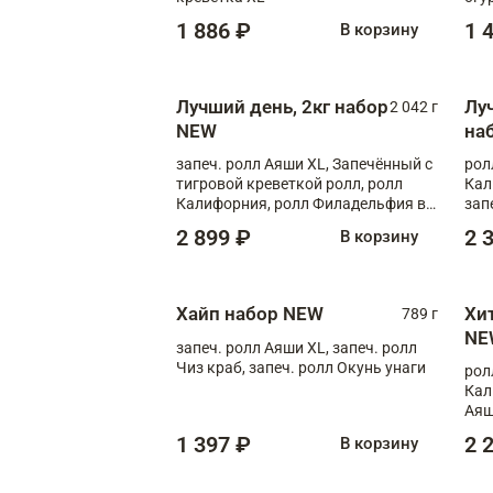
1 886 ₽
1 
В корзину
Лучший день, 2кг набор
Лу
2 042 г
NEW
на
запеч. ролл Аяши XL, Запечённый с
рол
тигровой креветкой ролл, ролл
Кал
Калифорния, ролл Филадельфия в
зап
масаго, запеч. ролл Румяный XL,
зап
2 899 ₽
2 
В корзину
запеч. ролл Моцарелломания, ролл
Сырная креветка XL, запеч. ролл
Сырный XL
Хайп набор NEW
Хи
789 г
NE
запеч. ролл Аяши XL, запеч. ролл
Чиз краб, запеч. ролл Окунь унаги
рол
Кал
Аяш
кре
1 397 ₽
2 
В корзину
чук