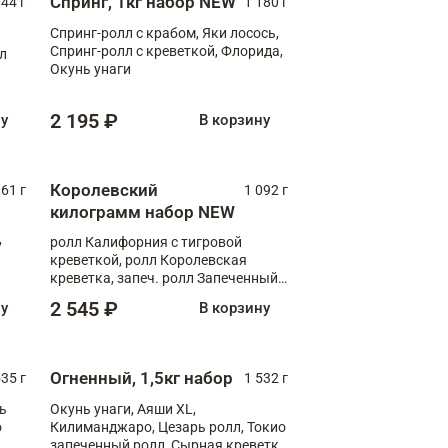
Спринг, 1кг набор NEW
044 г
1 180 г
Спринг-ролл с крабом, Яки лосось,
Спринг-ролл с креветкой, Флорида,
лл
Окунь унаги
2 195 ₽
ну
В корзину
Королевский
61 г
1 092 г
килограмм набор NEW
,
ролл Калифорния с тигровой
креветкой, ролл Королевская
креветка, запеч. ролл Запеченный
лосось терияки, запеч. ролл Аяши
2 545 ₽
ну
В корзину
XL, запеч. ролл Крабик Хот
Огненный, 1,5кг набор
535 г
1 532 г
ь
Окунь унаги, Аяши XL,
о
Килиманджаро, Цезарь ролл, Токио
запеченный ролл, Сырная креветка