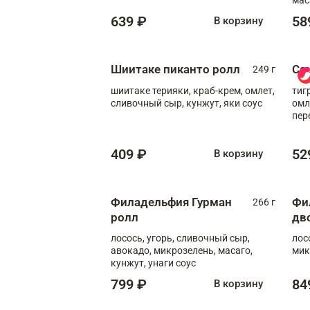
639 ₽
58
В корзину
Шиитаке пиканто ролл
Са
249 г
шиитаке терияки, краб-крем, омлет,
тиг
сливочный сыр, кунжут, яки соус
омл
пер
мол
409 ₽
52
В корзину
Филадельфия Гурман
Фи
266 г
ролл
дв
лосось, угорь, сливочный сыр,
лос
авокадо, микрозелень, масаго,
мик
кунжут, унаги соус
799 ₽
84
В корзину