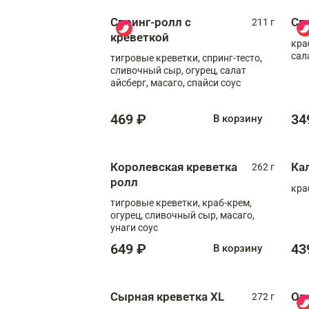
Спринг-ролл с
Сп
211 г
креветкой
кра
сал
тигровые креветки, спринг-тесто,
сливочный сыр, огурец, салат
айсберг, масаго, спайси соус
469 ₽
34
В корзину
Королевская креветка
Ка
262 г
ролл
кра
тигровые креветки, краб-крем,
огурец, сливочный сыр, масаго,
унаги соус
649 ₽
43
В корзину
Сырная креветка XL
Ов
272 г