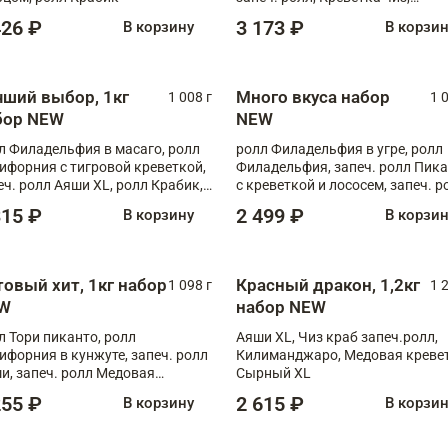
Запечённый лосось терияки,
426 ₽
3 173 ₽
В корзину
В корзи
Флорида
чший выбор, 1кг
Много вкуса набор
1 008 г
1 
бор NEW
NEW
л Филадельфия в масаго, ролл
ролл Филадельфия в угре, ролл
ифорния с тигровой креветкой,
Филадельфия, запеч. ролл Пик
еч. ролл Аяши XL, ролл Крабик,
с креветкой и лососем, запеч. р
еч. ролл Лосось терияки
С тигровой креветкой
315 ₽
2 499 ₽
В корзину
В корзи
товый хит, 1кг набор
Красный дракон, 1,2кг
1 098 г
1 
W
набор NEW
л Тори пиканто, ролл
Аяши XL, Чиз краб запеч.ролл,
ифорния в кунжуте, запеч. ролл
Килиманджаро, Медовая кревет
и, запеч. ролл Медовая
Сырный XL
ветка, ролл Филадельфия с
255 ₽
2 615 ₽
В корзину
В корзи
ой