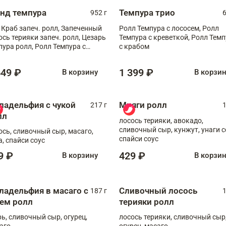
анд темпура
Темпура трио
952 г
6
 Краб запеч. ролл, Запеченный
Ролл Темпура с лососем, Ролл
ось терияки запеч. ролл, Цезарь
Темпура с креветкой, Ролл Тем
пура ролл, Ролл Темпура с
с крабом
веткой
649 ₽
1 399 ₽
В корзину
В корзи
ладельфия с чукой
Мияги ролл
217 г
1
лл
лосось терияки, авокадо,
сливочный сыр, кунжут, унаги с
ось, сливочный сыр, масаго,
спайси соус
а, спайси соус
9 ₽
429 ₽
В корзину
В корзи
ладельфия в масаго с
Сливочный лосось
187 г
1
рем ролл
терияки ролл
рь, сливочный сыр, огурец,
лосось терияки, сливочный сыр
аго
огурец, масаго