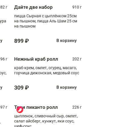
Дайте две набор
82 г
910 г
пицца Сырная с цыплёнком 25см
пура
на пышном, пицца Аль Шам 25 см
на пышном
899 ₽
ну
В корзину
Нежный краб ролл
96 г
202 г
краб-крем, омлет, огурец, масаго,
оус,
горчица дижонская, медовый соус
309 ₽
ну
В корзину
Тори пиканто ролл
97 г
226 г
цыпленок, сливочный сыр, омлет,
салат айсберг, кунжут, яки соус,
,
шеф-соус