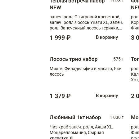
Теплая встреча набор
Фл
1 078 г
NEW
NE
запеч. ролл С тигровой креветкой,
рол
запеч. ролл Лосось Унаги XL, запеч.
Кор
ролл Запеченный лосось терияки,
Фил
запеч. ролл Румяный XL
Лос
1 999 ₽
3 
В корзину
Тиг
зап
Лосось трио набор
То
575 г
Мияги, Филадельфия в масаго, Яки
рол
лосось
Кал
Хот
тер
1 379 ₽
2 
В корзину
Любимый 1кг набор
Мо
1 030 г
Чиз краб запеч. ролл, Аяши XL,
рол
Моцарелломания, Сырная
Фил
креветка XL
огу