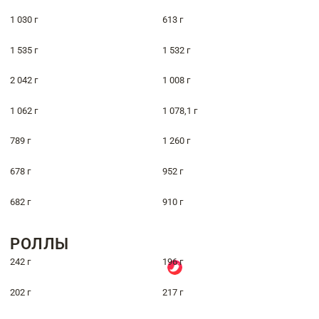
1 030 г
613 г
1 535 г
1 532 г
2 042 г
1 008 г
1 062 г
1 078,1 г
789 г
1 260 г
678 г
952 г
682 г
910 г
РОЛЛЫ
242 г
196 г
202 г
217 г