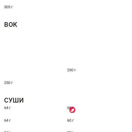
305 г
ВОК
230 г
250 г
СУШИ
64 г
66 г
64 г
60 г