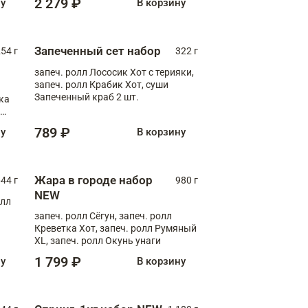
2 279 ₽
ну
В корзину
Запеченный сет набор
254 г
322 г
запеч. ролл Лососик Хот с терияки,
запеч. ролл Крабик Хот, суши
Запеченный краб 2 шт.
ка
ролл
789 ₽
ну
В корзину
Жара в городе набор
44 г
980 г
NEW
олл
запеч. ролл Сёгун, запеч. ролл
Креветка Хот, запеч. ролл Румяный
XL, запеч. ролл Окунь унаги
1 799 ₽
ну
В корзину