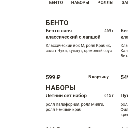
БЕНТО
НАБОРЫ
РОЛЛЫ
ЗА
БЕНТО
Бенто ланч
Бе
469 г
классический с лапшой
кл
Классический вок М, ролл Крабик,
Кла
салат Чука, кунжут, ореховый соус
Кал
Вит
599 ₽
54
В корзину
НАБОРЫ
Летний сет набор
Пу
615 г
ролл Калифорния, ролл Мияги,
рол
ролл Нежный краб
Фил
кре