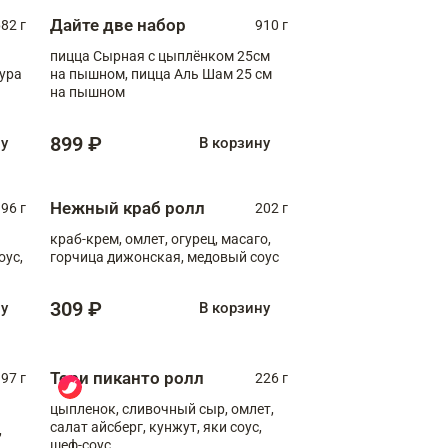
Дайте две набор
82 г
910 г
пицца Сырная с цыплёнком 25см
пура
на пышном, пицца Аль Шам 25 см
на пышном
899 ₽
ну
В корзину
Нежный краб ролл
96 г
202 г
краб-крем, омлет, огурец, масаго,
оус,
горчица дижонская, медовый соус
309 ₽
ну
В корзину
Тори пиканто ролл
97 г
226 г
цыпленок, сливочный сыр, омлет,
салат айсберг, кунжут, яки соус,
,
шеф-соус