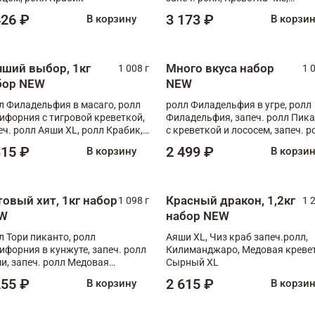
Запечённый лосось терияки,
426 ₽
3 173 ₽
В корзину
В корзи
Флорида
чший выбор, 1кг
Много вкуса набор
1 008 г
1 
бор NEW
NEW
л Филадельфия в масаго, ролл
ролл Филадельфия в угре, ролл
ифорния с тигровой креветкой,
Филадельфия, запеч. ролл Пик
еч. ролл Аяши XL, ролл Крабик,
с креветкой и лососем, запеч. р
еч. ролл Лосось терияки
С тигровой креветкой
315 ₽
2 499 ₽
В корзину
В корзи
товый хит, 1кг набор
Красный дракон, 1,2кг
1 098 г
1 
W
набор NEW
л Тори пиканто, ролл
Аяши XL, Чиз краб запеч.ролл,
ифорния в кунжуте, запеч. ролл
Килиманджаро, Медовая кревет
и, запеч. ролл Медовая
Сырный XL
ветка, ролл Филадельфия с
255 ₽
2 615 ₽
В корзину
В корзи
ой