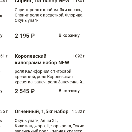
Спринг, 1кг набор NEW
044 г
1 180 г
Спринг-ролл с крабом, Яки лосось,
Спринг-ролл с креветкой, Флорида,
лл
Окунь унаги
2 195 ₽
ну
В корзину
Королевский
61 г
1 092 г
килограмм набор NEW
,
ролл Калифорния с тигровой
креветкой, ролл Королевская
креветка, запеч. ролл Запеченный
лосось терияки, запеч. ролл Аяши
2 545 ₽
ну
В корзину
XL, запеч. ролл Крабик Хот
Огненный, 1,5кг набор
535 г
1 532 г
ь
Окунь унаги, Аяши XL,
о
Килиманджаро, Цезарь ролл, Токио
запеченный ролл, Сырная креветка