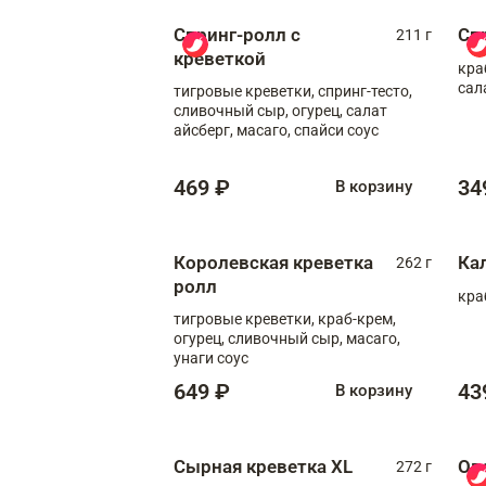
Спринг-ролл с
Сп
211 г
креветкой
кра
сал
тигровые креветки, спринг-тесто,
сливочный сыр, огурец, салат
айсберг, масаго, спайси соус
469 ₽
34
В корзину
Королевская креветка
Ка
262 г
ролл
кра
тигровые креветки, краб-крем,
огурец, сливочный сыр, масаго,
унаги соус
649 ₽
43
В корзину
Сырная креветка XL
Ов
272 г