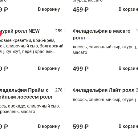
9 ₽
459 ₽
В корзину
В корзи
мурай ролл NEW
Филадельфия в масаго
259 г
1
ролл
ровые креветки, краб-крем,
ет, сливочный сыр, болгарский
лосось, сливочный сыр, огурец,
ец, кунжут, перец красный
масаго
отый, масаго, шеф-соус
9 ₽
499 ₽
В корзину
В корзи
ладельфия Прайм с
Филадельфия Лайт ролл
278 г
2
ойным лососем ролл
лосось, сливочный сыр, огурец
ось, авокадо, сливочный сыр,
розелень, масаго
9 ₽
599 ₽
В корзину
В корзи