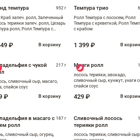
анд темпура
Темпура трио
952 г
6
 Краб запеч. ролл, Запеченный
Ролл Темпура с лососем, Ролл
ось терияки запеч. ролл, Цезарь
Темпура с креветкой, Ролл Тем
пура ролл, Ролл Темпура с
с крабом
веткой
649 ₽
1 399 ₽
В корзину
В корзи
ладельфия с чукой
Мияги ролл
217 г
1
лл
лосось терияки, авокадо,
сливочный сыр, кунжут, унаги с
ось, сливочный сыр, масаго,
спайси соус
а, спайси соус
9 ₽
429 ₽
В корзину
В корзи
ладельфия в масаго с
Сливочный лосось
187 г
1
рем ролл
терияки ролл
рь, сливочный сыр, огурец,
лосось терияки, сливочный сыр
аго
огурец, масаго