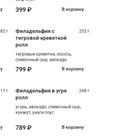
399 ₽
ну
В корзину
Филадельфия с
82 г
232 г
тигровой креветкой
ролл
тигровые креветки, лосось,
сливочный сыр, авокадо
799 ₽
ну
В корзину
Филадельфия в угре
17 г
248 г
ролл
угорь, авокадо, сливочный сыр,
кунжут, унаги соус
789 ₽
ну
В корзину