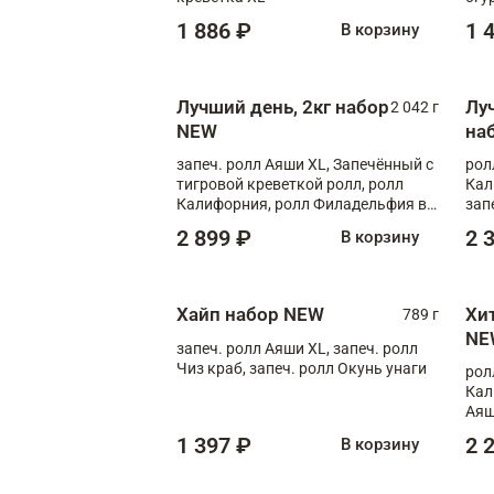
1 886 ₽
1 
В корзину
Лучший день, 2кг набор
Лу
2 042 г
NEW
на
запеч. ролл Аяши XL, Запечённый с
рол
тигровой креветкой ролл, ролл
Кал
Калифорния, ролл Филадельфия в
зап
масаго, запеч. ролл Румяный XL,
зап
2 899 ₽
2 
В корзину
запеч. ролл Моцарелломания, ролл
Сырная креветка XL, запеч. ролл
Сырный XL
Хайп набор NEW
Хи
789 г
NE
запеч. ролл Аяши XL, запеч. ролл
Чиз краб, запеч. ролл Окунь унаги
рол
Кал
Аяш
кре
1 397 ₽
2 
В корзину
чук