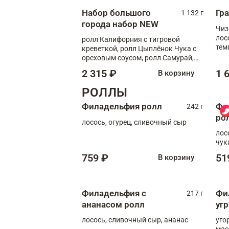
Набор большого
Гр
1 132 г
города набор NEW
Чиз
лос
ролл Калифорния с тигровой
тем
креветкой, ролл Цыплёнок Чука с
кре
ореховым соусом, ролл Самурай,
ролл Шиитаке пиканто, Спринг-
2 315 ₽
1 
В корзину
ролл с крабом
РОЛЛЫ
Филадельфия ролл
Фи
242 г
ро
лосось, огурец, сливочный сыр
лос
чук
759 ₽
51
В корзину
Филадельфия с
Фи
217 г
ананасом ролл
уг
лосось, сливочный сыр, ананас
уго
мас