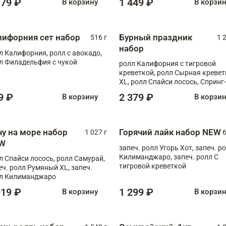
179 ₽
1 449 ₽
В корзину
В корзи
лифорния сет набор
Бурный праздник
516 г
1 
набор
л Калифорния, ролл с авокадо,
л Филадельфия с чукой
ролл Калифорния с тигровой
креветкой, ролл Сырная кревет
XL, ролл Спайси лосось, Спринг-
ролл с угрем и лососем, запеч. 
9 ₽
2 379 ₽
В корзину
В корзи
Медовая креветка
чу на море набор
Горячий лайк набор NEW
1 027 г
6
W
запеч. ролл Угорь Хот, запеч. р
Килиманджаро, запеч. ролл С
л Спайси лосось, ролл Самурай,
тигровой креветкой
еч. ролл Румяный XL, запеч.
л Килиманджаро
919 ₽
1 299 ₽
В корзину
В корзи