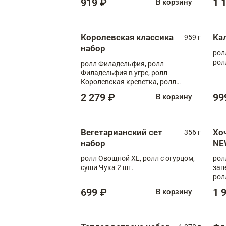
919 ₽
1 
В корзину
Королевская классика
Ка
959 г
набор
рол
рол
ролл Филадельфия, ролл
Филадельфия в угре, ролл
Королевская креветка, ролл
Калифорния
2 279 ₽
99
В корзину
Вегетарианский сет
Хо
356 г
набор
NE
ролл Овощной XL, ролл с огурцом,
рол
суши Чука 2 шт.
зап
рол
699 ₽
1 
В корзину