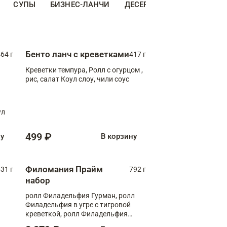
СУПЫ
БИЗНЕС-ЛАНЧИ
ДЕСЕРТЫ
ДОПОЛНИТЕ
Бенто ланч с креветками
64 г
417 г
Креветки темпура, Ролл с огурцом ,
рис, салат Коул слоу, чили соус
ул
499 ₽
ну
В корзину
Филомания Прайм
31 г
792 г
набор
ролл Филадельфия Гурман, ролл
Филадельфия в угре с тигровой
креветкой, ролл Филадельфия
Прайм с двойным лососем