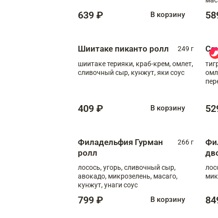
639 ₽
58
В корзину
Шиитаке пиканто ролл
Са
249 г
шиитаке терияки, краб-крем, омлет,
тиг
сливочный сыр, кунжут, яки соус
омл
пер
мол
409 ₽
52
В корзину
Филадельфия Гурман
Фи
266 г
ролл
дв
лосось, угорь, сливочный сыр,
лос
авокадо, микрозелень, масаго,
мик
кунжут, унаги соус
799 ₽
84
В корзину