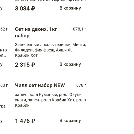
XL
3 084 ₽
ну
В корзину
Сет на двоих, 1кг
062 г
1 078,1 г
набор
Запечённый лосось терияки, Мияги,
анто
Филадельфия фреш, Аяши XL,
олл
Крабик Хот
2 315 ₽
ну
В корзину
Чилл сет набор NEW
260 г
678 г
запеч. ролл Румяный, ролл Окунь
унаги, запеч. ролл Крабик Хот, ролл
Крабик
ка,
1 476 ₽
ну
В корзину