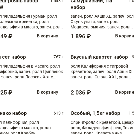
еш-рояль набор
Самурайский, 1кг
1 548 г
1 
W
набор
л Филадельфия Гурман, ролл
запеч. ролл Аяши XL, запеч. ро
олевская креветка, ролл
Окунь унаги, запеч. ролл
адельфия в масаго, запеч. ролл
Моцарелломания, запеч. ролл
ось Унаги XL, запеч. ролл
Килиманджаро
049 ₽
1 896 ₽
В корзину
В корзи
ровая креветка с моцареллой,
еч. ролл Эби краб с лососем
п сет набор
Вкусный квартет набор
767 г
9
л Филадельфия в масаго, ролл
ролл Калифорния с тигровой
ифорния, запеч. ролл Цыплёнок
креветкой, запеч. ролл Аяши XL
, запеч. ролл Лососик Хот с
запеч. ролл Сырный XL, ролл
ияки , запеч. ролл Крабик Хот
Калифорния
025 ₽
2 036 ₽
В корзину
В корзи
нако набор
Особый, 1,5кг набор
613 г
1 
л Калифорния, ролл
Спринг-ролл с креветкой, Цезар
адельфия в масаго, ролл с
ролл, Филадельфия фреш, Токи
рцом, ролл Крабик
запеч. ролл, Креветка чиз,