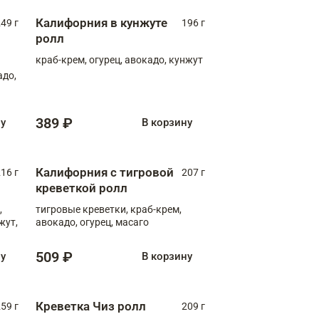
Калифорния в кунжуте
49 г
196 г
ролл
краб-крем, огурец, авокадо, кунжут
адо,
389 ₽
ну
В корзину
Калифорния с тигровой
16 г
207 г
креветкой ролл
,
тигровые креветки, краб-крем,
жут,
авокадо, огурец, масаго
509 ₽
ну
В корзину
Креветка Чиз ролл
59 г
209 г