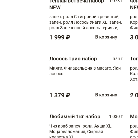
Теплая встреча набор
Фл
1 078 г
NEW
NE
запеч. ролл С тигровой креветкой,
рол
запеч. ролл Лосось Унаги XL, запеч.
Кор
ролл Запеченный лосось терияки,
Фил
запеч. ролл Румяный XL
Лос
1 999 ₽
3 
В корзину
Тиг
зап
Лосось трио набор
То
575 г
Мияги, Филадельфия в масаго, Яки
рол
лосось
Кал
Хот
тер
1 379 ₽
2 
В корзину
Любимый 1кг набор
Мо
1 030 г
Чиз краб запеч. ролл, Аяши XL,
рол
Моцарелломания, Сырная
Фил
креветка XL
огу