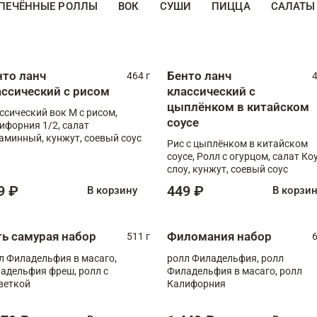
ПЕЧЁННЫЕ РОЛЛЫ
ВОК
СУШИ
ПИЦЦА
САЛАТЫ
нто ланч
Бенто ланч
464 г
4
ассический с рисом
классический с
цыплёнком в китайском
ссический вок М с рисом,
соусе
ифорния 1/2, салат
аминный, кунжут, соевый соус
Рис с цыплёнком в китайском
соусе, Ролл с огурцом, салат Ко
слоу, кунжут, соевый соус
9 ₽
449 ₽
В корзину
В корзи
ть самурая набор
Филомания набор
511 г
6
л Филадельфия в масаго,
ролл Филадельфия, ролл
адельфия фреш, ролл с
Филадельфия в масаго, ролл
веткой
Калифорния