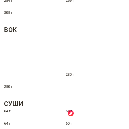
284 г
269 г
305 г
ВОК
230 г
250 г
СУШИ
64 г
66 г
64 г
60 г