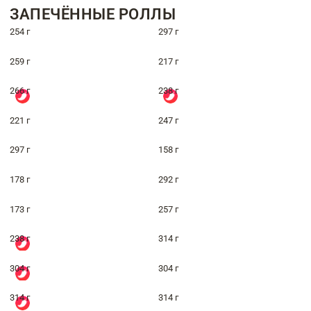
ЗАПЕЧЁННЫЕ РОЛЛЫ
254 г
297 г
259 г
217 г
266 г
238 г
221 г
247 г
297 г
158 г
178 г
292 г
173 г
257 г
238 г
314 г
304 г
304 г
314 г
314 г