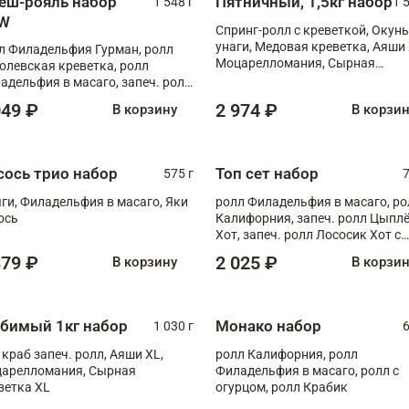
еш-рояль набор
Пятничный, 1,5кг набор
1 548 г
1 
W
Спринг-ролл с креветкой, Окунь
унаги, Медовая креветка, Аяши 
л Филадельфия Гурман, ролл
Моцарелломания, Сырная
олевская креветка, ролл
креветка XL
адельфия в масаго, запеч. ролл
ось Унаги XL, запеч. ролл
049 ₽
2 974 ₽
В корзину
В корзи
ровая креветка с моцареллой,
еч. ролл Эби краб с лососем
сось трио набор
Топ сет набор
575 г
7
ги, Филадельфия в масаго, Яки
ролл Филадельфия в масаго, ро
ось
Калифорния, запеч. ролл Цыпл
Хот, запеч. ролл Лососик Хот с
терияки , запеч. ролл Крабик Хо
379 ₽
2 025 ₽
В корзину
В корзи
бимый 1кг набор
Монако набор
1 030 г
6
 краб запеч. ролл, Аяши XL,
ролл Калифорния, ролл
арелломания, Сырная
Филадельфия в масаго, ролл с
ветка XL
огурцом, ролл Крабик