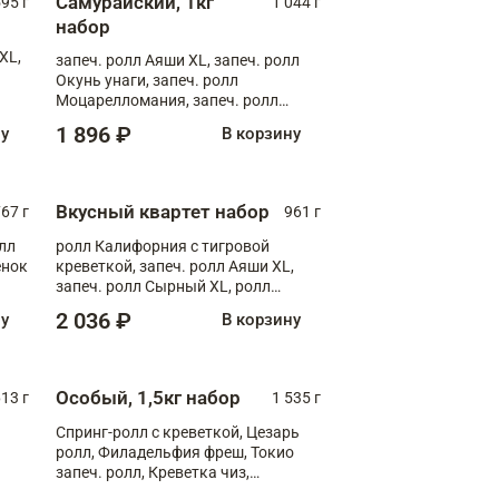
Самурайский, 1кг
595 г
1 044 г
набор
XL,
запеч. ролл Аяши XL, запеч. ролл
Окунь унаги, запеч. ролл
Моцарелломания, запеч. ролл
Килиманджаро
1 896 ₽
ну
В корзину
Вкусный квартет набор
67 г
961 г
лл
ролл Калифорния с тигровой
ёнок
креветкой, запеч. ролл Аяши XL,
запеч. ролл Сырный XL, ролл
т
Калифорния
2 036 ₽
ну
В корзину
Особый, 1,5кг набор
13 г
1 535 г
Спринг-ролл с креветкой, Цезарь
ролл, Филадельфия фреш, Токио
запеч. ролл, Креветка чиз,
Запечённый лосось терияки,