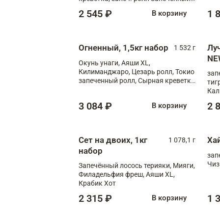
лосось терияки, запеч. ролл Аяши
2 545 ₽
1 
В корзину
XL, запеч. ролл Крабик Хот
Огненный, 1,5кг набор
Лу
1 532 г
NE
Окунь унаги, Аяши XL,
Килиманджаро, Цезарь ролл, Токио
зап
запеченный ролл, Сырная креветка
тиг
XL
Кал
мас
3 084 ₽
2 
В корзину
зап
Сыр
Сыр
Сет на двоих, 1кг
Ха
1 078,1 г
набор
зап
Чиз
Запечённый лосось терияки, Мияги,
Филадельфия фреш, Аяши XL,
Крабик Хот
2 315 ₽
1 
В корзину