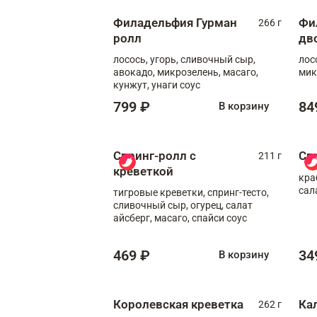
Филадельфия Гурман
Фи
266 г
ролл
дв
лосось, угорь, сливочный сыр,
лос
авокадо, микрозелень, масаго,
мик
кунжут, унаги соус
799 ₽
84
В корзину
Спринг-ролл с
Сп
211 г
креветкой
кра
сал
тигровые креветки, спринг-тесто,
сливочный сыр, огурец, салат
айсберг, масаго, спайси соус
469 ₽
34
В корзину
Королевская креветка
Ка
262 г