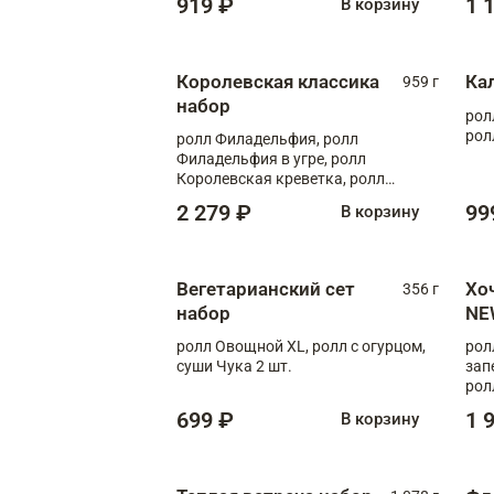
919 ₽
1 
В корзину
Королевская классика
Ка
959 г
набор
рол
рол
ролл Филадельфия, ролл
Филадельфия в угре, ролл
Королевская креветка, ролл
Калифорния
2 279 ₽
99
В корзину
Вегетарианский сет
Хо
356 г
набор
NE
ролл Овощной XL, ролл с огурцом,
рол
суши Чука 2 шт.
зап
рол
699 ₽
1 
В корзину