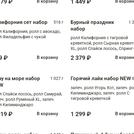
179 ₽
1 449 ₽
В корзину
В корзи
лифорния сет набор
Бурный праздник
516 г
1 
набор
л Калифорния, ролл с авокадо,
л Филадельфия с чукой
ролл Калифорния с тигровой
креветкой, ролл Сырная кревет
XL, ролл Спайси лосось, Спринг-
ролл с угрем и лососем, запеч. 
9 ₽
2 379 ₽
В корзину
В корзи
Медовая креветка
чу на море набор
Горячий лайк набор NEW
1 027 г
6
W
запеч. ролл Угорь Хот, запеч. р
Килиманджаро, запеч. ролл С
л Спайси лосось, ролл Самурай,
тигровой креветкой
еч. ролл Румяный XL, запеч.
л Килиманджаро
919 ₽
1 299 ₽
В корзину
В корзи