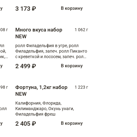
Флорида
3 173 ₽
ну
В корзину
Много вкуса набор
008 г
1 062 г
NEW
лл
ролл Филадельфия в угре, ролл
ой,
Филадельфия, запеч. ролл Пиканто
ик,
с креветкой и лососем, запеч. ролл
С тигровой креветкой
2 499 ₽
ну
В корзину
Фортуна, 1,2кг набор
098 г
1 223 г
NEW
Калифорния, Флорида,
ролл
Килиманджаро, Окунь унаги,
Филадельфия фреш
2 405 ₽
ну
В корзину