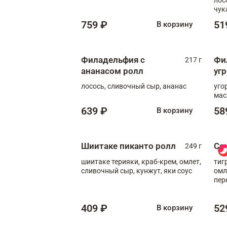
чук
759 ₽
51
В корзину
Филадельфия с
Фи
217 г
ананасом ролл
уг
лосось, сливочный сыр, ананас
уго
мас
639 ₽
58
В корзину
Шиитаке пиканто ролл
Са
249 г
шиитаке терияки, краб-крем, омлет,
тиг
сливочный сыр, кунжут, яки соус
омл
пер
мол
409 ₽
52
В корзину