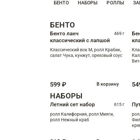
БЕНТО
НАБОРЫ
РОЛЛЫ
ЗА
БЕНТО
Бенто ланч
Бе
469 г
классический с лапшой
кл
Классический вок М, ролл Крабик,
Кла
салат Чука, кунжут, ореховый соус
Кал
Вит
599 ₽
54
В корзину
НАБОРЫ
Летний сет набор
Пу
615 г
ролл Калифорния, ролл Мияги,
рол
ролл Нежный краб
Фил
кре