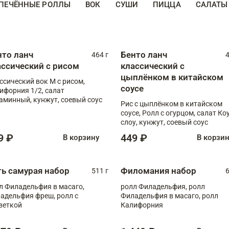
ПЕЧЁННЫЕ РОЛЛЫ
ВОК
СУШИ
ПИЦЦА
САЛАТЫ
нто ланч
Бенто ланч
464 г
4
ассический с рисом
классический с
цыплёнком в китайском
ссический вок М с рисом,
соусе
ифорния 1/2, салат
аминный, кунжут, соевый соус
Рис с цыплёнком в китайском
соусе, Ролл с огурцом, салат Ко
слоу, кунжут, соевый соус
9 ₽
449 ₽
В корзину
В корзи
ть самурая набор
Филомания набор
511 г
6
л Филадельфия в масаго,
ролл Филадельфия, ролл
адельфия фреш, ролл с
Филадельфия в масаго, ролл
веткой
Калифорния