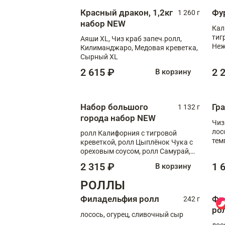
Красный дракон, 1,2кг
Фу
1 260 г
набор NEW
Кал
тиг
Аяши XL, Чиз краб запеч.ролл,
Неж
Килиманджаро, Медовая креветка,
Сырный XL
2 615 ₽
2 
В корзину
Набор большого
Гр
1 132 г
города набор NEW
Чиз
лос
ролл Калифорния с тигровой
тем
креветкой, ролл Цыплёнок Чука с
кре
ореховым соусом, ролл Самурай,
ролл Шиитаке пиканто, Спринг-
2 315 ₽
1 
В корзину
ролл с крабом
РОЛЛЫ
Филадельфия ролл
Фи
242 г
ро
лосось, огурец, сливочный сыр
лос