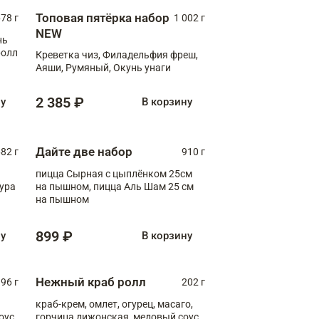
Топовая пятёрка набор
78 г
1 002 г
NEW
нь
ролл
Креветка чиз, Филадельфия фреш,
Аяши, Румяный, Окунь унаги
2 385 ₽
ну
В корзину
Дайте две набор
82 г
910 г
пицца Сырная с цыплёнком 25см
пура
на пышном, пицца Аль Шам 25 см
на пышном
899 ₽
ну
В корзину
Нежный краб ролл
96 г
202 г
краб-крем, омлет, огурец, масаго,
оус,
горчица дижонская, медовый соус