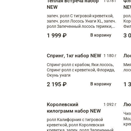
Теплая встреча набор
Фл
1 078 г
NEW
NE
запеч. ролл С тигровой креветкой,
рол
запеч. ролл Лосось Унаги XL, запеч.
Кор
ролл Запеченный лосось терияки,
Фил
запеч. ролл Румяный XL
Лос
1 999 ₽
3 
В корзину
Тиг
зап
Спринг, 1кг набор NEW
Ло
1 180 г
Спринг-ролл с крабом, Яки лосось,
Мия
Спринг-ролл с креветкой, Флорида,
лос
Окунь унаги
2 195 ₽
1 
В корзину
Королевский
Лю
1 092 г
килограмм набор NEW
Чиз
Моц
ролл Калифорния с тигровой
кре
креветкой, ролл Королевская
креветка, запеч. ролл Запеченный