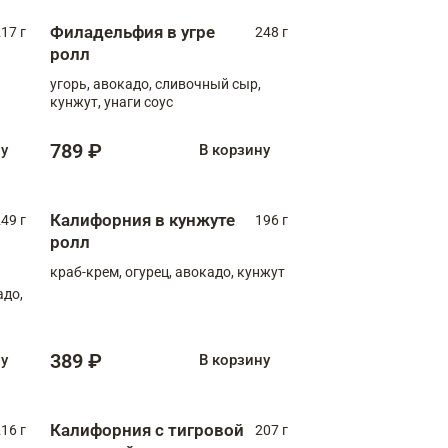
Филадельфия в угре
17 г
248 г
ролл
угорь, авокадо, сливочный сыр,
кунжут, унаги соус
789 ₽
ну
В корзину
Калифорния в кунжуте
49 г
196 г
ролл
краб-крем, огурец, авокадо, кунжут
адо,
389 ₽
ну
В корзину
Калифорния с тигровой
16 г
207 г