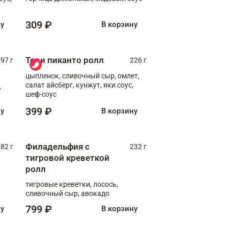
309 ₽
ну
В корзину
Тори пиканто ролл
97 г
226 г
цыпленок, сливочный сыр, омлет,
салат айсберг, кунжут, яки соус,
,
шеф-соус
399 ₽
ну
В корзину
Филадельфия с
82 г
232 г
тигровой креветкой
ролл
тигровые креветки, лосось,
сливочный сыр, авокадо
799 ₽
ну
В корзину