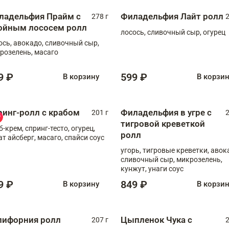
ладельфия Прайм с
Филадельфия Лайт ролл
278 г
2
ойным лососем ролл
лосось, сливочный сыр, огурец
ось, авокадо, сливочный сыр,
розелень, масаго
9 ₽
599 ₽
В корзину
В корзи
ринг-ролл с крабом
Филадельфия в угре с
201 г
2
тигровой креветкой
б-крем, спринг-тесто, огурец,
ролл
ат айсберг, масаго, спайси соус
угорь, тигровые креветки, авок
сливочный сыр, микрозелень,
кунжут, унаги соус
9 ₽
849 ₽
В корзину
В корзи
лифорния ролл
Цыпленок Чука с
207 г
2