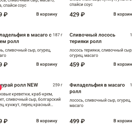
спайси соус
а, спайси соус
9 ₽
429 ₽
В корзину
В корзи
ладельфия в масаго с
Сливочный лосось
187 г
1
рем ролл
терияки ролл
рь, сливочный сыр, огурец,
лосось терияки, сливочный сыр
аго
огурец, масаго
9 ₽
459 ₽
В корзину
В корзи
мурай ролл NEW
Филадельфия в масаго
259 г
1
ролл
ровые креветки, краб-крем,
ет, сливочный сыр, болгарский
лосось, сливочный сыр, огурец,
ец, кунжут, перец красный
масаго
отый, масаго, шеф-соус
9 ₽
499 ₽
В корзину
В корзи