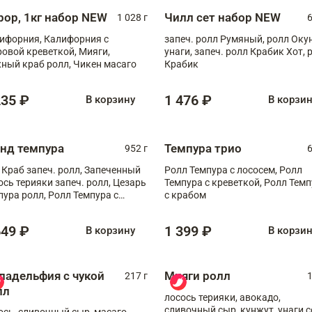
рор, 1кг набор NEW
Чилл сет набор NEW
1 028 г
6
ифорния, Калифорния с
запеч. ролл Румяный, ролл Оку
ровой креветкой, Мияги,
унаги, запеч. ролл Крабик Хот, 
ный краб ролл, Чикен масаго
Крабик
235 ₽
1 476 ₽
В корзину
В корзи
анд темпура
Темпура трио
952 г
6
 Краб запеч. ролл, Запеченный
Ролл Темпура с лососем, Ролл
ось терияки запеч. ролл, Цезарь
Темпура с креветкой, Ролл Тем
пура ролл, Ролл Темпура с
с крабом
веткой
649 ₽
1 399 ₽
В корзину
В корзи
ладельфия с чукой
Мияги ролл
217 г
1
лл
лосось терияки, авокадо,
сливочный сыр, кунжут, унаги с
ось, сливочный сыр, масаго,