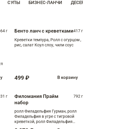
СУПЫ
БИЗНЕС-ЛАНЧИ
ДЕСЕРТЫ
ДОПОЛНИТЕ
Бенто ланч с креветками
64 г
417 г
Креветки темпура, Ролл с огурцом ,
рис, салат Коул слоу, чили соус
ул
499 ₽
ну
В корзину
Филомания Прайм
31 г
792 г
набор
ролл Филадельфия Гурман, ролл
Филадельфия в угре с тигровой
креветкой, ролл Филадельфия
Прайм с двойным лососем