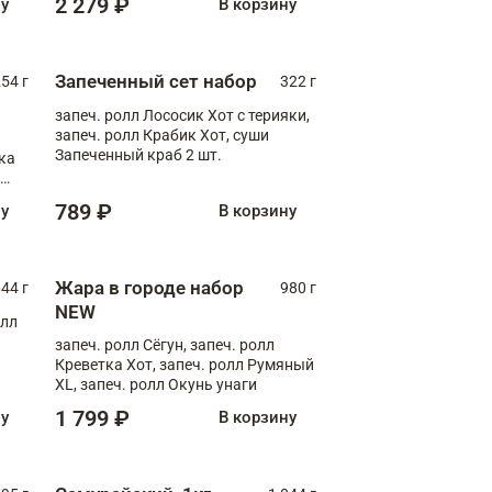
2 279 ₽
ну
В корзину
Запеченный сет набор
254 г
322 г
запеч. ролл Лососик Хот с терияки,
запеч. ролл Крабик Хот, суши
Запеченный краб 2 шт.
ка
ролл
789 ₽
ну
В корзину
Жара в городе набор
44 г
980 г
NEW
олл
запеч. ролл Сёгун, запеч. ролл
Креветка Хот, запеч. ролл Румяный
XL, запеч. ролл Окунь унаги
1 799 ₽
ну
В корзину