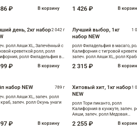
886 ₽
1 426 ₽
В корзину
В корзи
чший день, 2кг набор
Лучший выбор, 1кг
2 042 г
1 
W
набор NEW
еч. ролл Аяши XL, Запечённый с
ролл Филадельфия в масаго, ро
ровой креветкой ролл, ролл
Калифорния с тигровой креветк
ифорния, ролл Филадельфия в
запеч. ролл Аяши XL, ролл Краб
аго, запеч. ролл Румяный XL,
запеч. ролл Лосось терияки
899 ₽
2 315 ₽
В корзину
В корзи
еч. ролл Моцарелломания, ролл
ная креветка XL, запеч. ролл
ный XL
йп набор NEW
Хитовый хит, 1кг набор
789 г
1 
NEW
еч. ролл Аяши XL, запеч. ролл
 краб, запеч. ролл Окунь унаги
ролл Тори пиканто, ролл
Калифорния в кунжуте, запеч. 
Аяши, запеч. ролл Медовая
креветка, ролл Филадельфия с
397 ₽
2 255 ₽
В корзину
В корзи
чукой