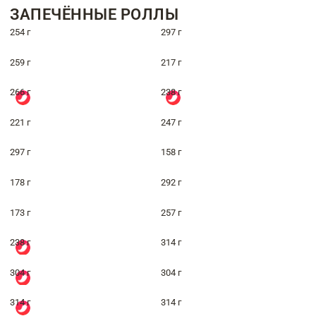
ЗАПЕЧЁННЫЕ РОЛЛЫ
254 г
297 г
259 г
217 г
266 г
238 г
221 г
247 г
297 г
158 г
178 г
292 г
173 г
257 г
238 г
314 г
304 г
304 г
314 г
314 г