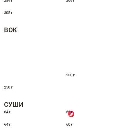
284 г
269 г
305 г
ВОК
230 г
250 г
СУШИ
64 г
66 г
64 г
60 г