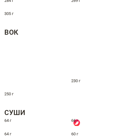
284 г
269 г
305 г
ВОК
230 г
250 г
СУШИ
64 г
66 г
64 г
60 г