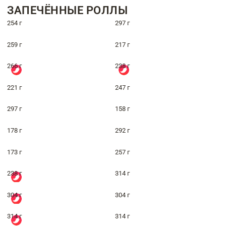
ЗАПЕЧЁННЫЕ РОЛЛЫ
254 г
297 г
259 г
217 г
266 г
238 г
221 г
247 г
297 г
158 г
178 г
292 г
173 г
257 г
238 г
314 г
304 г
304 г
314 г
314 г