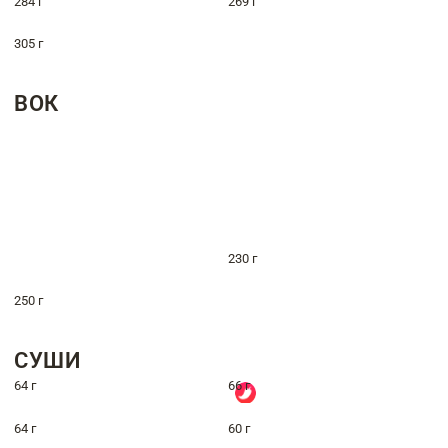
284 г
269 г
305 г
ВОК
230 г
250 г
СУШИ
64 г
66 г
64 г
60 г