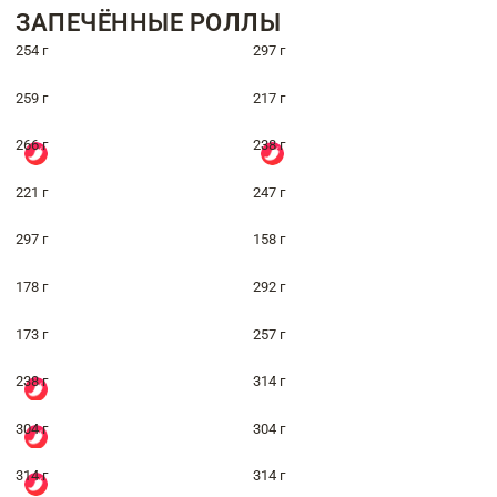
ЗАПЕЧЁННЫЕ РОЛЛЫ
254 г
297 г
259 г
217 г
266 г
238 г
221 г
247 г
297 г
158 г
178 г
292 г
173 г
257 г
238 г
314 г
304 г
304 г
314 г
314 г