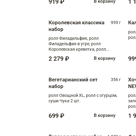
919 ₽
1 
В корзину
Королевская классика
Ка
959 г
набор
рол
рол
ролл Филадельфия, ролл
Филадельфия в угре, ролл
Королевская креветка, ролл
Калифорния
2 279 ₽
99
В корзину
Вегетарианский сет
Хо
356 г
набор
NE
ролл Овощной XL, ролл с огурцом,
рол
суши Чука 2 шт.
зап
рол
699 ₽
1 
В корзину