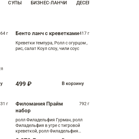
СУПЫ
БИЗНЕС-ЛАНЧИ
ДЕСЕРТЫ
ДОПОЛНИТЕ
Бенто ланч с креветками
64 г
417 г
Креветки темпура, Ролл с огурцом ,
рис, салат Коул слоу, чили соус
ул
499 ₽
ну
В корзину
Филомания Прайм
31 г
792 г
набор
ролл Филадельфия Гурман, ролл
Филадельфия в угре с тигровой
креветкой, ролл Филадельфия
Прайм с двойным лососем