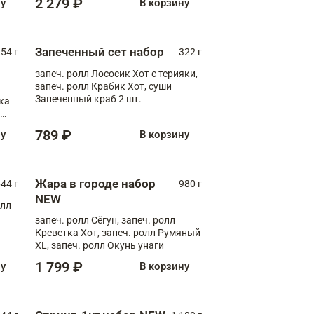
2 279 ₽
ну
В корзину
Запеченный сет набор
254 г
322 г
запеч. ролл Лососик Хот с терияки,
запеч. ролл Крабик Хот, суши
Запеченный краб 2 шт.
ка
ролл
789 ₽
ну
В корзину
Жара в городе набор
44 г
980 г
NEW
олл
запеч. ролл Сёгун, запеч. ролл
Креветка Хот, запеч. ролл Румяный
XL, запеч. ролл Окунь унаги
1 799 ₽
ну
В корзину