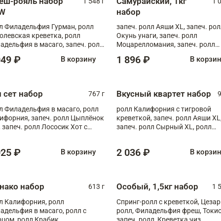
еш-рояль набор
Самурайский, 1кг
1 548 г
1 
W
набор
л Филадельфия Гурман, ролл
запеч. ролл Аяши XL, запеч. ро
олевская креветка, ролл
Окунь унаги, запеч. ролл
адельфия в масаго, запеч. ролл
Моцарелломания, запеч. ролл
ось Унаги XL, запеч. ролл
Килиманджаро
049 ₽
1 896 ₽
В корзину
В корзи
ровая креветка с моцареллой,
еч. ролл Эби краб с лососем
п сет набор
Вкусный квартет набор
767 г
9
л Филадельфия в масаго, ролл
ролл Калифорния с тигровой
ифорния, запеч. ролл Цыплёнок
креветкой, запеч. ролл Аяши XL
, запеч. ролл Лососик Хот с
запеч. ролл Сырный XL, ролл
ияки , запеч. ролл Крабик Хот
Калифорния
025 ₽
2 036 ₽
В корзину
В корзи
нако набор
Особый, 1,5кг набор
613 г
1 
л Калифорния, ролл
Спринг-ролл с креветкой, Цезар
адельфия в масаго, ролл с
ролл, Филадельфия фреш, Токи
рцом, ролл Крабик
запеч. ролл, Креветка чиз,