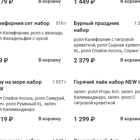
179 ₽
1 449 ₽
В корзину
В корзи
лифорния сет набор
Бурный праздник
516 г
1 
набор
л Калифорния, ролл с авокадо,
л Филадельфия с чукой
ролл Калифорния с тигровой
креветкой, ролл Сырная кревет
XL, ролл Спайси лосось, Спринг-
ролл с угрем и лососем, запеч. 
9 ₽
2 379 ₽
В корзину
В корзи
Медовая креветка
чу на море набор
Горячий лайк набор NEW
1 027 г
6
W
запеч. ролл Угорь Хот, запеч. р
Килиманджаро, запеч. ролл С
л Спайси лосось, ролл Самурай,
тигровой креветкой
еч. ролл Румяный XL, запеч.
л Килиманджаро
919 ₽
1 299 ₽
В корзину
В корзи