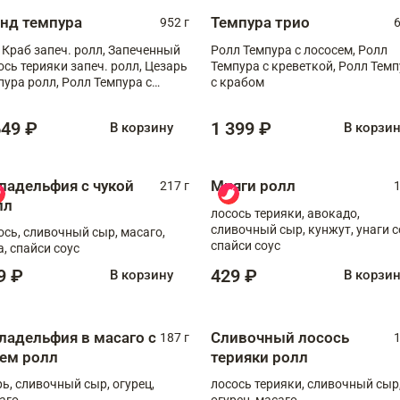
анд темпура
Темпура трио
952 г
6
 Краб запеч. ролл, Запеченный
Ролл Темпура с лососем, Ролл
ось терияки запеч. ролл, Цезарь
Темпура с креветкой, Ролл Тем
пура ролл, Ролл Темпура с
с крабом
веткой
649 ₽
1 399 ₽
В корзину
В корзи
ладельфия с чукой
Мияги ролл
217 г
1
лл
лосось терияки, авокадо,
сливочный сыр, кунжут, унаги с
ось, сливочный сыр, масаго,
спайси соус
а, спайси соус
9 ₽
429 ₽
В корзину
В корзи
ладельфия в масаго с
Сливочный лосось
187 г
1
рем ролл
терияки ролл
рь, сливочный сыр, огурец,
лосось терияки, сливочный сыр
аго
огурец, масаго