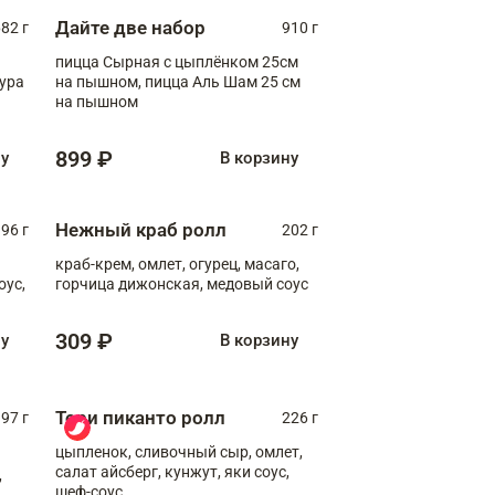
Дайте две набор
82 г
910 г
пицца Сырная с цыплёнком 25см
пура
на пышном, пицца Аль Шам 25 см
на пышном
899 ₽
ну
В корзину
Нежный краб ролл
96 г
202 г
краб-крем, омлет, огурец, масаго,
оус,
горчица дижонская, медовый соус
309 ₽
ну
В корзину
Тори пиканто ролл
97 г
226 г
цыпленок, сливочный сыр, омлет,
салат айсберг, кунжут, яки соус,
,
шеф-соус