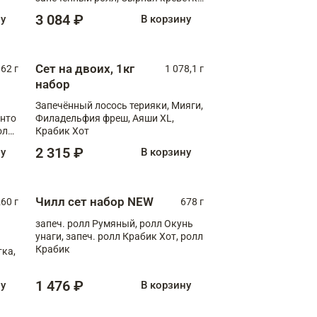
XL
3 084 ₽
ну
В корзину
Сет на двоих, 1кг
062 г
1 078,1 г
набор
Запечённый лосось терияки, Мияги,
анто
Филадельфия фреш, Аяши XL,
олл
Крабик Хот
2 315 ₽
ну
В корзину
Чилл сет набор NEW
260 г
678 г
запеч. ролл Румяный, ролл Окунь
унаги, запеч. ролл Крабик Хот, ролл
Крабик
ка,
1 476 ₽
ну
В корзину