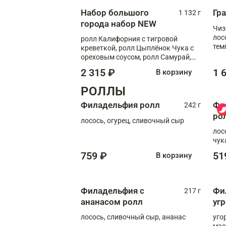
Набор большого
Гр
1 132 г
города набор NEW
Чиз
лос
ролл Калифорния с тигровой
тем
креветкой, ролл Цыплёнок Чука с
кре
ореховым соусом, ролл Самурай,
ролл Шиитаке пиканто, Спринг-
2 315 ₽
1 
В корзину
ролл с крабом
РОЛЛЫ
Филадельфия ролл
Фи
242 г
ро
лосось, огурец, сливочный сыр
лос
чук
759 ₽
51
В корзину
Филадельфия с
Фи
217 г
ананасом ролл
уг
лосось, сливочный сыр, ананас
уго
мас