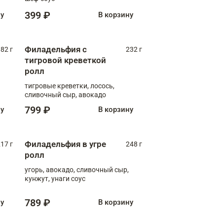
399 ₽
ну
В корзину
Филадельфия с
82 г
232 г
тигровой креветкой
ролл
тигровые креветки, лосось,
сливочный сыр, авокадо
799 ₽
ну
В корзину
Филадельфия в угре
17 г
248 г
ролл
угорь, авокадо, сливочный сыр,
кунжут, унаги соус
789 ₽
ну
В корзину