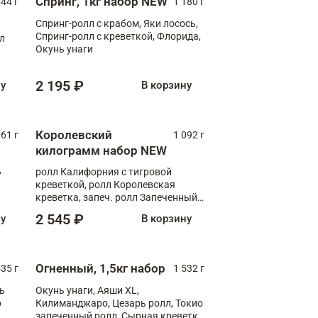
Спринг, 1кг набор NEW
044 г
1 180 г
Спринг-ролл с крабом, Яки лосось,
Спринг-ролл с креветкой, Флорида,
лл
Окунь унаги
2 195 ₽
ну
В корзину
Королевский
61 г
1 092 г
килограмм набор NEW
,
ролл Калифорния с тигровой
креветкой, ролл Королевская
креветка, запеч. ролл Запеченный
лосось терияки, запеч. ролл Аяши
2 545 ₽
ну
В корзину
XL, запеч. ролл Крабик Хот
Огненный, 1,5кг набор
535 г
1 532 г
ь
Окунь унаги, Аяши XL,
о
Килиманджаро, Цезарь ролл, Токио
запеченный ролл, Сырная креветка