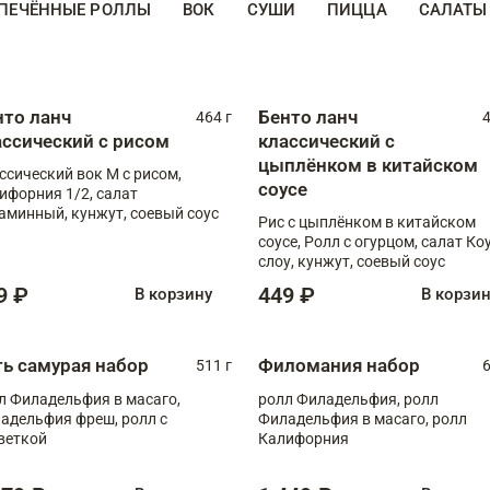
ПЕЧЁННЫЕ РОЛЛЫ
ВОК
СУШИ
ПИЦЦА
САЛАТЫ
нто ланч
Бенто ланч
464 г
4
ассический с рисом
классический с
цыплёнком в китайском
ссический вок М с рисом,
соусе
ифорния 1/2, салат
аминный, кунжут, соевый соус
Рис с цыплёнком в китайском
соусе, Ролл с огурцом, салат Ко
слоу, кунжут, соевый соус
9 ₽
449 ₽
В корзину
В корзи
ть самурая набор
Филомания набор
511 г
6
л Филадельфия в масаго,
ролл Филадельфия, ролл
адельфия фреш, ролл с
Филадельфия в масаго, ролл
веткой
Калифорния