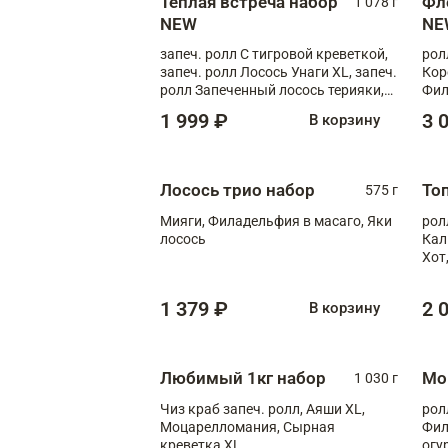
Теплая встреча набор
Фл
1 078 г
NEW
NE
запеч. ролл С тигровой креветкой,
рол
запеч. ролл Лосось Унаги XL, запеч.
Кор
ролл Запеченный лосось терияки,
Фил
запеч. ролл Румяный XL
Лос
1 999 ₽
3 
В корзину
Тиг
зап
Лосось трио набор
То
575 г
Мияги, Филадельфия в масаго, Яки
рол
лосось
Кал
Хот
тер
1 379 ₽
2 
В корзину
Любимый 1кг набор
Мо
1 030 г
Чиз краб запеч. ролл, Аяши XL,
рол
Моцарелломания, Сырная
Фил
креветка XL
огу