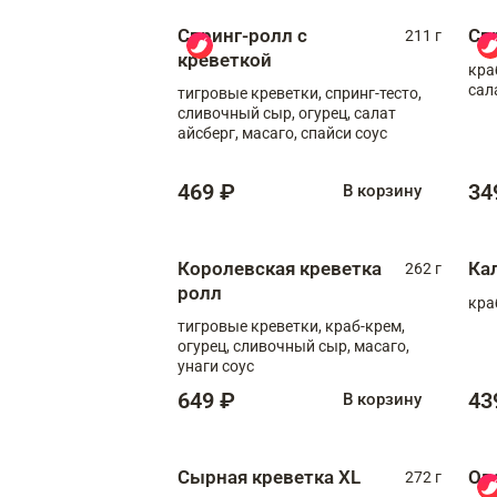
Спринг-ролл с
Сп
211 г
креветкой
кра
сал
тигровые креветки, спринг-тесто,
сливочный сыр, огурец, салат
айсберг, масаго, спайси соус
469 ₽
34
В корзину
Королевская креветка
Ка
262 г
ролл
кра
тигровые креветки, краб-крем,
огурец, сливочный сыр, масаго,
унаги соус
649 ₽
43
В корзину
Сырная креветка XL
Ов
272 г