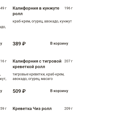
Калифорния в кунжуте
49 г
196 г
ролл
краб-крем, огурец, авокадо, кунжут
адо,
389 ₽
ну
В корзину
Калифорния с тигровой
16 г
207 г
креветкой ролл
,
тигровые креветки, краб-крем,
жут,
авокадо, огурец, масаго
509 ₽
ну
В корзину
Креветка Чиз ролл
59 г
209 г