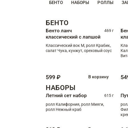
БЕНТО
НАБОРЫ
РОЛЛЫ
ЗА
БЕНТО
Бенто ланч
Бе
469 г
классический с лапшой
кл
Классический вок М, ролл Крабик,
Кла
салат Чука, кунжут, ореховый соус
Кал
Вит
599 ₽
54
В корзину
НАБОРЫ
Летний сет набор
Пу
615 г
ролл Калифорния, ролл Мияги,
рол
ролл Нежный краб
Фил
кре