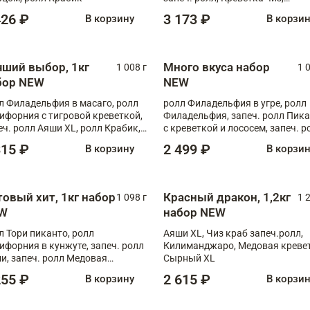
Запечённый лосось терияки,
426 ₽
3 173 ₽
В корзину
В корзи
Флорида
чший выбор, 1кг
Много вкуса набор
1 008 г
1 
бор NEW
NEW
л Филадельфия в масаго, ролл
ролл Филадельфия в угре, ролл
ифорния с тигровой креветкой,
Филадельфия, запеч. ролл Пик
еч. ролл Аяши XL, ролл Крабик,
с креветкой и лососем, запеч. р
еч. ролл Лосось терияки
С тигровой креветкой
315 ₽
2 499 ₽
В корзину
В корзи
товый хит, 1кг набор
Красный дракон, 1,2кг
1 098 г
1 
W
набор NEW
л Тори пиканто, ролл
Аяши XL, Чиз краб запеч.ролл,
ифорния в кунжуте, запеч. ролл
Килиманджаро, Медовая кревет
и, запеч. ролл Медовая
Сырный XL
ветка, ролл Филадельфия с
255 ₽
2 615 ₽
В корзину
В корзи
ой