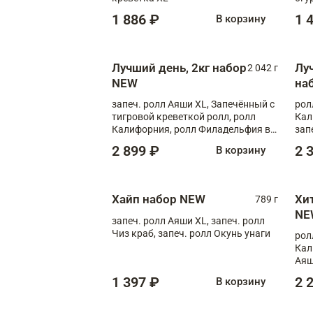
1 886 ₽
1 
В корзину
Лучший день, 2кг набор
Лу
2 042 г
NEW
на
запеч. ролл Аяши XL, Запечённый с
рол
тигровой креветкой ролл, ролл
Кал
Калифорния, ролл Филадельфия в
зап
масаго, запеч. ролл Румяный XL,
зап
2 899 ₽
2 
В корзину
запеч. ролл Моцарелломания, ролл
Сырная креветка XL, запеч. ролл
Сырный XL
Хайп набор NEW
Хи
789 г
NE
запеч. ролл Аяши XL, запеч. ролл
Чиз краб, запеч. ролл Окунь унаги
рол
Кал
Аяш
кре
1 397 ₽
2 
В корзину
чук