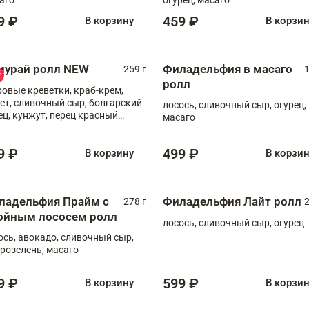
9 ₽
459 ₽
В корзину
В корзи
мурай ролл NEW
Филадельфия в масаго
259 г
1
ролл
ровые креветки, краб-крем,
ет, сливочный сыр, болгарский
лосось, сливочный сыр, огурец,
ец, кунжут, перец красный
масаго
отый, масаго, шеф-соус
9 ₽
499 ₽
В корзину
В корзи
ладельфия Прайм с
Филадельфия Лайт ролл
278 г
2
ойным лососем ролл
лосось, сливочный сыр, огурец
ось, авокадо, сливочный сыр,
розелень, масаго
9 ₽
599 ₽
В корзину
В корзи