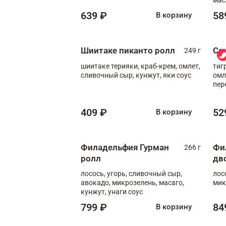
639 ₽
58
В корзину
Шиитаке пиканто ролл
Са
249 г
шиитаке терияки, краб-крем, омлет,
тиг
сливочный сыр, кунжут, яки соус
омл
пер
мол
409 ₽
52
В корзину
Филадельфия Гурман
Фи
266 г
ролл
дв
лосось, угорь, сливочный сыр,
лос
авокадо, микрозелень, масаго,
мик
кунжут, унаги соус
799 ₽
84
В корзину