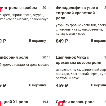
ринг-ролл с крабом
Филадельфия в угре с
201 г
2
тигровой креветкой
б-крем, спринг-тесто, огурец,
ролл
ат айсберг, масаго, спайси соус
угорь, тигровые креветки, авок
сливочный сыр, микрозелень,
кунжут, унаги соус
9 ₽
849 ₽
В корзину
В корзи
лифорния ролл
Цыпленок Чука с
207 г
2
ореховым соусом ролл
б-крем, авокадо, огурец, масаго
цыпленок, чука, сливочный сыр
авокадо, болгарский перец, кун
ореховый соус
9 ₽
459 ₽
В корзину
В корзи
ощной XL ролл
Спайси лосось ролл
194 г
2