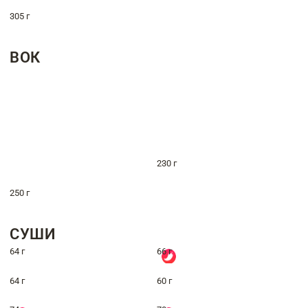
305 г
ВОК
230 г
250 г
СУШИ
64 г
66 г
64 г
60 г