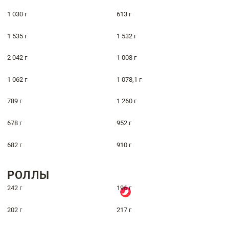
1 030 г
613 г
1 535 г
1 532 г
2 042 г
1 008 г
1 062 г
1 078,1 г
789 г
1 260 г
678 г
952 г
682 г
910 г
РОЛЛЫ
242 г
196 г
202 г
217 г