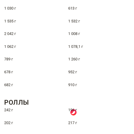
1 030 г
613 г
1 535 г
1 532 г
2 042 г
1 008 г
1 062 г
1 078,1 г
789 г
1 260 г
678 г
952 г
682 г
910 г
РОЛЛЫ
242 г
196 г
202 г
217 г