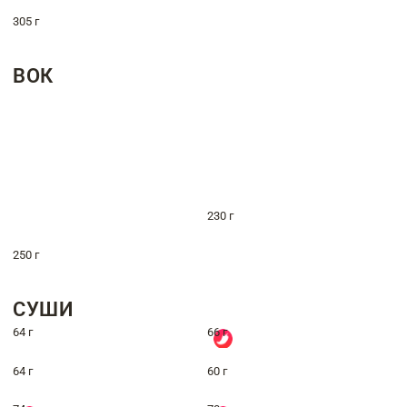
305 г
ВОК
230 г
250 г
СУШИ
64 г
66 г
64 г
60 г