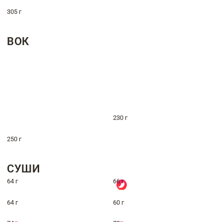
305 г
ВОК
230 г
250 г
СУШИ
64 г
66 г
64 г
60 г