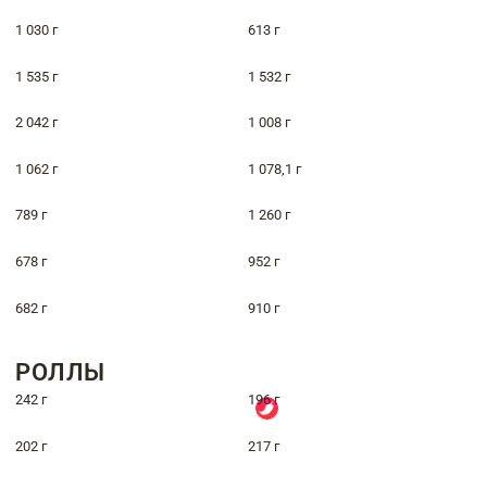
1 030 г
613 г
1 535 г
1 532 г
2 042 г
1 008 г
1 062 г
1 078,1 г
789 г
1 260 г
678 г
952 г
682 г
910 г
РОЛЛЫ
242 г
196 г
202 г
217 г