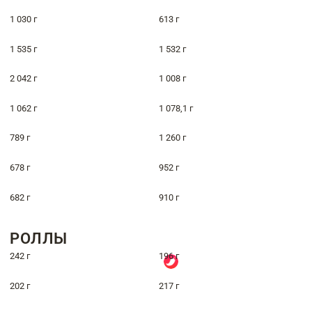
1 030 г
613 г
1 535 г
1 532 г
2 042 г
1 008 г
1 062 г
1 078,1 г
789 г
1 260 г
678 г
952 г
682 г
910 г
РОЛЛЫ
242 г
196 г
202 г
217 г