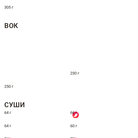
305 г
ВОК
230 г
250 г
СУШИ
64 г
66 г
64 г
60 г