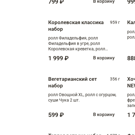
799 ₽
99
В корзину
Королевская классика
Ка
959 г
набор
рол
рол
ролл Филадельфия, ролл
Филадельфия в угре, ролл
Королевская креветка, ролл
Калифорния
1 999 ₽
88
В корзину
Вегетарианский сет
Хо
356 г
набор
NE
ролл Овощной XL, ролл с огурцом,
рол
суши Чука 2 шт.
фре
зап
599 ₽
1 
В корзину