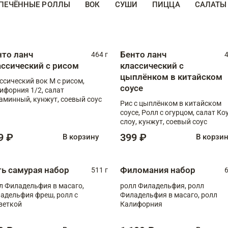
ПЕЧЁННЫЕ РОЛЛЫ
ВОК
СУШИ
ПИЦЦА
САЛАТЫ
нто ланч
Бенто ланч
464 г
4
ассический с рисом
классический с
цыплёнком в китайском
ссический вок М с рисом,
соусе
ифорния 1/2, салат
аминный, кунжут, соевый соус
Рис с цыплёнком в китайском
соусе, Ролл с огурцом, салат Ко
слоу, кунжут, соевый соус
9 ₽
399 ₽
В корзину
В корзи
ть самурая набор
Филомания набор
511 г
6
л Филадельфия в масаго,
ролл Филадельфия, ролл
адельфия фреш, ролл с
Филадельфия в масаго, ролл
веткой
Калифорния