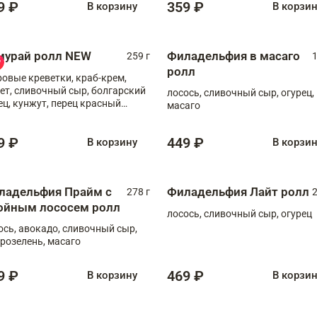
9 ₽
359 ₽
В корзину
В корзи
мурай ролл NEW
Филадельфия в масаго
259 г
1
ролл
ровые креветки, краб-крем,
ет, сливочный сыр, болгарский
лосось, сливочный сыр, огурец,
ец, кунжут, перец красный
масаго
отый, масаго, шеф-соус
9 ₽
449 ₽
В корзину
В корзи
ладельфия Прайм с
Филадельфия Лайт ролл
278 г
2
ойным лососем ролл
лосось, сливочный сыр, огурец
ось, авокадо, сливочный сыр,
розелень, масаго
9 ₽
469 ₽
В корзину
В корзи