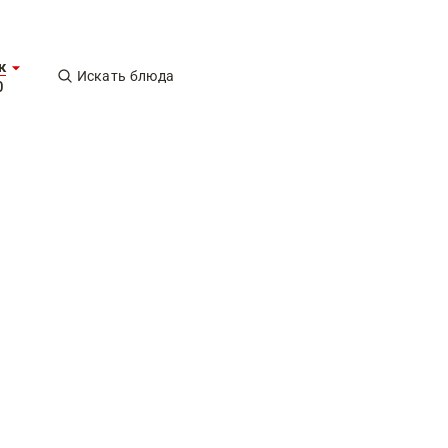
к
Искать блюда
0