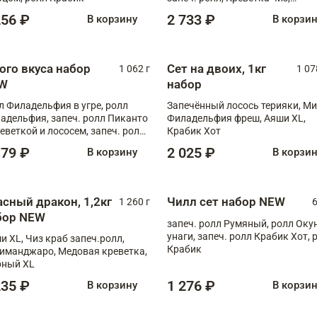
Запечённый лосось терияки,
256 ₽
2 733 ₽
В корзину
В корзи
Флорида
ого вкуса набор
Сет на двоих, 1кг
1 062 г
1 07
W
набор
л Филадельфия в угре, ролл
Запечённый лосось терияки, Ми
адельфия, запеч. ролл Пиканто
Филадельфия фреш, Аяши XL,
реветкой и лососем, запеч. ролл
Крабик Хот
игровой креветкой
179 ₽
2 025 ₽
В корзину
В корзи
асный дракон, 1,2кг
Чилл сет набор NEW
1 260 г
6
бор NEW
запеч. ролл Румяный, ролл Оку
унаги, запеч. ролл Крабик Хот, 
и XL, Чиз краб запеч.ролл,
Крабик
иманджаро, Медовая креветка,
ный XL
235 ₽
1 276 ₽
В корзину
В корзи