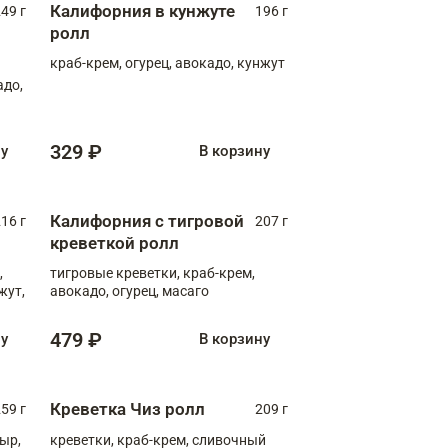
Калифорния в кунжуте
49 г
196 г
ролл
краб-крем, огурец, авокадо, кунжут
адо,
329 ₽
ну
В корзину
Калифорния с тигровой
16 г
207 г
креветкой ролл
,
тигровые креветки, краб-крем,
жут,
авокадо, огурец, масаго
479 ₽
ну
В корзину
Креветка Чиз ролл
59 г
209 г
ыр,
креветки, краб-крем, сливочный