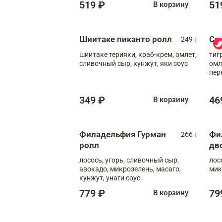
519 ₽
51
В корзину
Шиитаке пиканто ролл
Са
249 г
шиитаке терияки, краб-крем, омлет,
тиг
сливочный сыр, кунжут, яки соус
омл
пер
мол
349 ₽
46
В корзину
Филадельфия Гурман
Фи
266 г
ролл
дв
лосось, угорь, сливочный сыр,
лос
авокадо, микрозелень, масаго,
мик
кунжут, унаги соус
779 ₽
79
В корзину