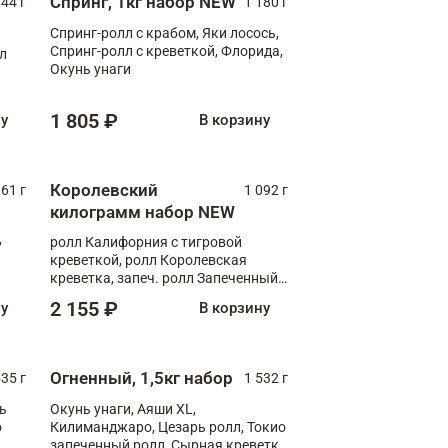
Спринг, 1кг набор NEW
044 г
1 180 г
Спринг-ролл с крабом, Яки лосось,
Спринг-ролл с креветкой, Флорида,
лл
Окунь унаги
1 805 ₽
ну
В корзину
Королевский
61 г
1 092 г
килограмм набор NEW
,
ролл Калифорния с тигровой
креветкой, ролл Королевская
креветка, запеч. ролл Запеченный
лосось терияки, запеч. ролл Аяши
2 155 ₽
ну
В корзину
XL, запеч. ролл Крабик Хот
Огненный, 1,5кг набор
535 г
1 532 г
ь
Окунь унаги, Аяши XL,
о
Килиманджаро, Цезарь ролл, Токио
запеченный ролл, Сырная креветка