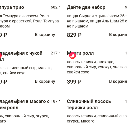
мпура трио
Дайте две набор
682 г
9
л Темпура с лососем, Ролл
пицца Сырная с цыплёнком 25
пура с креветкой, Ролл Темпура
на пышном, пицца Аль Шам 25 см
рабом
на пышном
9 ₽
829 ₽
В корзину
В корзи
ладельфия с чукой
Мияги ролл
217 г
1
лл
лосось терияки, авокадо,
сливочный сыр, кунжут, унаги с
ось, сливочный сыр, масаго,
спайси соус
а, спайси соус
9 ₽
399 ₽
В корзину
В корзи
ладельфия в масаго с
Сливочный лосось
187 г
1
рем ролл
терияки ролл
рь, сливочный сыр, огурец,
лосось терияки, сливочный сыр
аго
огурец, масаго