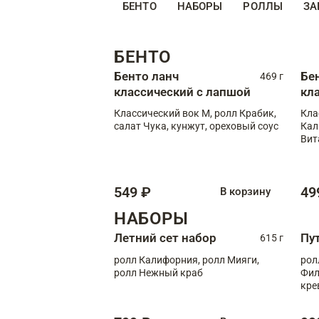
БЕНТО
НАБОРЫ
РОЛЛЫ
ЗА
БЕНТО
Бенто ланч
Бе
469 г
классический с лапшой
кл
Классический вок М, ролл Крабик,
Кла
салат Чука, кунжут, ореховый соус
Кал
Вит
549 ₽
49
В корзину
НАБОРЫ
Летний сет набор
Пу
615 г
ролл Калифорния, ролл Мияги,
рол
ролл Нежный краб
Фил
кре