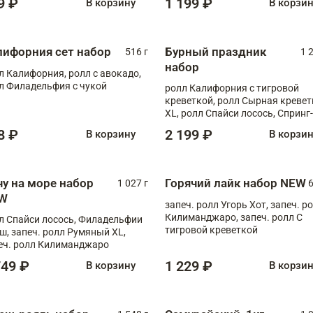
9 ₽
1 199 ₽
В корзину
В корзи
лифорния сет набор
Бурный праздник
516 г
1 
набор
л Калифорния, ролл с авокадо,
л Филадельфия с чукой
ролл Калифорния с тигровой
креветкой, ролл Сырная кревет
XL, ролл Спайси лосось, Спринг-
ролл с угрем и лососем, запеч. 
8 ₽
2 199 ₽
В корзину
В корзи
Медовая креветка
чу на море набор
Горячий лайк набор NEW
1 027 г
6
W
запеч. ролл Угорь Хот, запеч. р
Килиманджаро, запеч. ролл С
л Спайси лосось, Филадельфии
тигровой креветкой
ш, запеч. ролл Румяный XL,
еч. ролл Килиманджаро
749 ₽
1 229 ₽
В корзину
В корзи