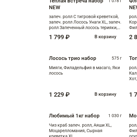
Теплая встреча набор
Фл
1 078 г
NEW
NE
запеч. ролл С тигровой креветкой,
рол
запеч. ролл Лосось Унаги XL, запеч.
Кор
ролл Запеченный лосось терияки,
Фил
запеч. ролл Румяный XL
Лос
1 799 ₽
2 
В корзину
Тиг
зап
Лосось трио набор
То
575 г
Мияги, Филадельфия в масаго, Яки
рол
лосось
Кал
Хот
тер
1 229 ₽
1 
В корзину
Любимый 1кг набор
Мо
1 030 г
Чиз краб запеч. ролл, Аяши XL,
рол
Моцарелломания, Сырная
Фил
креветка XL
огу