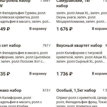
еш-рояль набор
Самурайский, 1кг
1 548 г
1 
W
набор
л Филадельфия Гурман, ролл
запеч. ролл Аяши XL, запеч. ро
олевская креветка, ролл
Окунь унаги, запеч. ролл
адельфия в масаго, запеч. ролл
Моцарелломания, запеч. ролл
ось Унаги XL, запеч. ролл
Килиманджаро
849 ₽
1 676 ₽
В корзину
В корзи
ровая креветка с моцареллой,
еч. ролл Эби краб с лососем
п сет набор
Вкусный квартет набор
767 г
9
л Филадельфия в масаго, ролл
ролл Калифорния с тигровой
ифорния, запеч. ролл Цыплёнок
креветкой, запеч. ролл Аяши XL
, запеч. ролл Лососик Хот с
запеч. ролл Сырный XL, ролл
ияки , запеч. ролл Крабик Хот
Калифорния
735 ₽
1 736 ₽
В корзину
В корзи
нако набор
Особый, 1,5кг набор
613 г
1 
л Калифорния, ролл
Спринг-ролл с креветкой, Цезар
адельфия в масаго, ролл с
ролл, Филадельфия фреш, Токи
рцом, ролл Крабик
запеч. ролл, Креветка чиз,