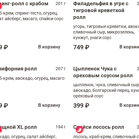
ринг-ролл с крабом
Филадельфия в угре с
201 г
2
тигровой креветкой
б-крем, спринг-тесто, огурец,
ролл
ат айсберг, масаго, спайси соус
угорь, тигровые креветки, авок
сливочный сыр, микрозелень,
кунжут, унаги соус
9 ₽
749 ₽
В корзину
В корзи
лифорния ролл
Цыпленок Чука с
207 г
2
ореховым соусом ролл
б-крем, авокадо, огурец, масаго
цыпленок, чука, сливочный сыр
авокадо, болгарский перец, кун
ореховый соус
9 ₽
399 ₽
В корзину
В корзи
ощной XL ролл
Спайси лосось ролл
194 г
2
кадо, огурец, салат айсберг,
лосось, краб-крем, сливочный с