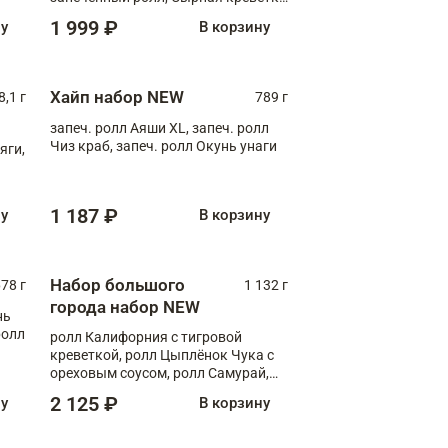
XL
1 999 ₽
ну
В корзину
Хайп набор NEW
8,1 г
789 г
запеч. ролл Аяши XL, запеч. ролл
Чиз краб, запеч. ролл Окунь унаги
яги,
1 187 ₽
ну
В корзину
Набор большого
78 г
1 132 г
города набор NEW
нь
ролл
ролл Калифорния с тигровой
креветкой, ролл Цыплёнок Чука с
ореховым соусом, ролл Самурай,
ролл Шиитаке пиканто, Спринг-
2 125 ₽
ну
В корзину
ролл с крабом