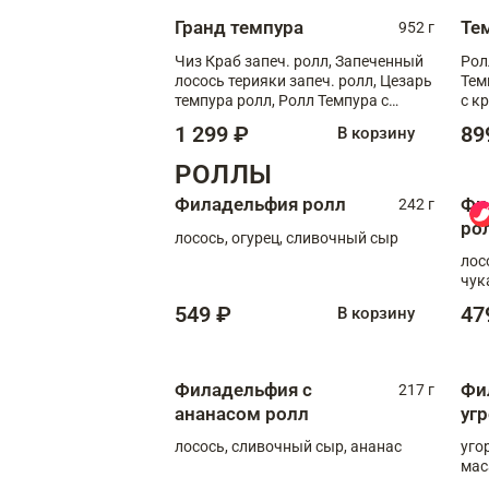
Гранд темпура
Те
952 г
Чиз Краб запеч. ролл, Запеченный
Рол
лосось терияки запеч. ролл, Цезарь
Тем
темпура ролл, Ролл Темпура с
с к
креветкой
1 299 ₽
89
В корзину
РОЛЛЫ
Филадельфия ролл
Фи
242 г
ро
лосось, огурец, сливочный сыр
лос
чук
549 ₽
47
В корзину
Филадельфия с
Фи
217 г
ананасом ролл
уг
лосось, сливочный сыр, ананас
уго
мас