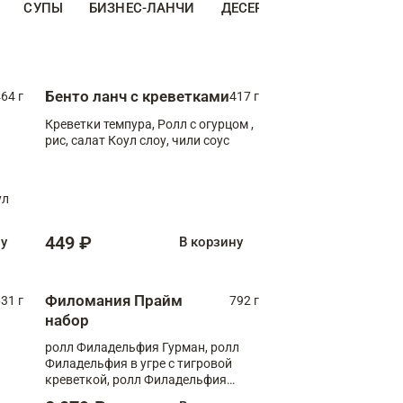
СУПЫ
БИЗНЕС-ЛАНЧИ
ДЕСЕРТЫ
ДОПОЛНИТЕ
Бенто ланч с креветками
64 г
417 г
Креветки темпура, Ролл с огурцом ,
рис, салат Коул слоу, чили соус
ул
449 ₽
ну
В корзину
Филомания Прайм
31 г
792 г
набор
ролл Филадельфия Гурман, ролл
Филадельфия в угре с тигровой
креветкой, ролл Филадельфия
Прайм с двойным лососем