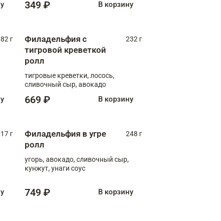
349 ₽
ну
В корзину
Филадельфия с
82 г
232 г
тигровой креветкой
ролл
тигровые креветки, лосось,
сливочный сыр, авокадо
669 ₽
ну
В корзину
Филадельфия в угре
17 г
248 г
ролл
угорь, авокадо, сливочный сыр,
кунжут, унаги соус
749 ₽
ну
В корзину