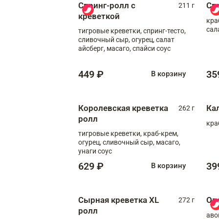
Спринг-ролл с
Сп
211 г
креветкой
кра
сал
тигровые креветки, спринг-тесто,
сливочный сыр, огурец, салат
айсберг, масаго, спайси соус
449 ₽
35
В корзину
Королевская креветка
Ка
262 г
ролл
кра
тигровые креветки, краб-крем,
огурец, сливочный сыр, масаго,
унаги соус
629 ₽
39
В корзину
Сырная креветка XL
Ов
272 г
ролл
аво