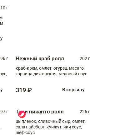
10 г
см
ну
Нежный краб ролл
96 г
202 г
краб-крем, омлет, огурец, масаго,
оус,
горчица дижонская, медовый соус
319 ₽
ну
В корзину
Тори пиканто ролл
97 г
226 г
цыпленок, сливочный сыр, омлет,
салат айсберг, кунжут, яки соус,
,
шеф-соус