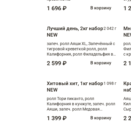
1 696 ₽
1 
В корзину
Лучший день, 2кг набор
Мн
2 042 г
NEW
NE
запеч. ролл Аяши XL, Запечённый с
рол
тигровой креветкой ролл, ролл
Фил
Калифорния, ролл Филадельфия в
с к
масаго, запеч. ролл Румяный XL,
С т
2 599 ₽
2 
В корзину
запеч. ролл Моцарелломания, ролл
Сырная креветка XL, запеч. ролл
Сырный XL
Хитовый хит, 1кг набор
Кр
1 098 г
NEW
на
ролл Тори пиканто, ролл
Аяш
Калифорния в кунжуте, запеч. ролл
Кил
Аяши, запеч. ролл Медовая
Сыр
креветка, ролл Филадельфия с
1 399 ₽
2 
В корзину
чукой