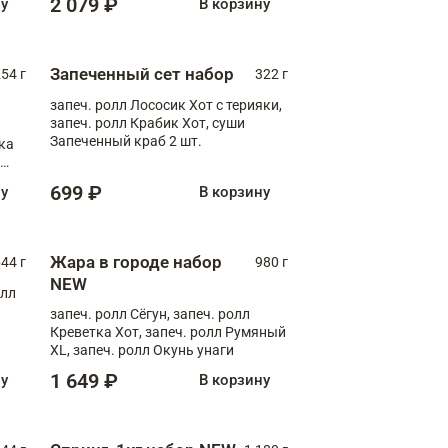
2 079 ₽
ну
В корзину
Запеченный сет набор
254 г
322 г
запеч. ролл Лососик Хот с терияки,
запеч. ролл Крабик Хот, суши
Запеченный краб 2 шт.
ка
ролл
699 ₽
ну
В корзину
Жара в городе набор
44 г
980 г
NEW
олл
запеч. ролл Сёгун, запеч. ролл
Креветка Хот, запеч. ролл Румяный
XL, запеч. ролл Окунь унаги
1 649 ₽
ну
В корзину