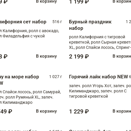
9 ₽
1 199 ₽
В корзину
В корзи
лифорния сет набор
Бурный праздник
516 г
1 
набор
л Калифорния, ролл с авокадо,
л Филадельфия с чукой
ролл Калифорния с тигровой
креветкой, ролл Сырная кревет
XL, ролл Спайси лосось, Спринг-
ролл с угрем и лососем, запеч. 
8 ₽
2 199 ₽
В корзину
В корзи
Медовая креветка
чу на море набор
Горячий лайк набор NEW
1 027 г
6
W
запеч. ролл Угорь Хот, запеч. р
Килиманджаро, запеч. ролл С
л Спайси лосось, ролл Самурай,
тигровой креветкой
еч. ролл Румяный XL, запеч.
л Килиманджаро
749 ₽
1 229 ₽
В корзину
В корзи