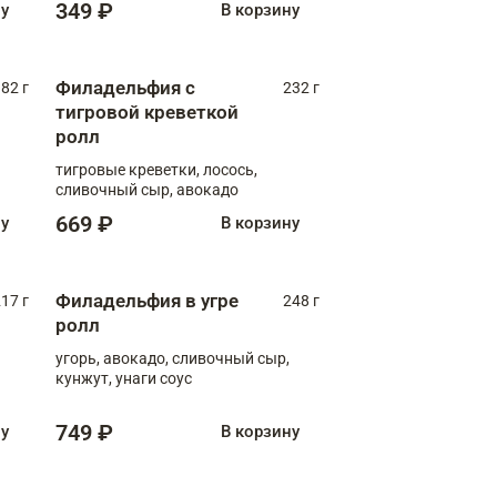
349 ₽
ну
В корзину
Филадельфия с
82 г
232 г
тигровой креветкой
ролл
тигровые креветки, лосось,
сливочный сыр, авокадо
669 ₽
ну
В корзину
Филадельфия в угре
17 г
248 г
ролл
угорь, авокадо, сливочный сыр,
кунжут, унаги соус
749 ₽
ну
В корзину