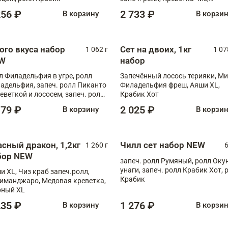
Запечённый лосось терияки,
256 ₽
2 733 ₽
В корзину
В корзи
Флорида
ого вкуса набор
Сет на двоих, 1кг
1 062 г
1 07
W
набор
л Филадельфия в угре, ролл
Запечённый лосось терияки, Ми
адельфия, запеч. ролл Пиканто
Филадельфия фреш, Аяши XL,
реветкой и лососем, запеч. ролл
Крабик Хот
игровой креветкой
179 ₽
2 025 ₽
В корзину
В корзи
асный дракон, 1,2кг
Чилл сет набор NEW
1 260 г
6
бор NEW
запеч. ролл Румяный, ролл Оку
унаги, запеч. ролл Крабик Хот, 
и XL, Чиз краб запеч.ролл,
Крабик
иманджаро, Медовая креветка,
ный XL
235 ₽
1 276 ₽
В корзину
В корзи