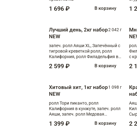
1 696 ₽
1 
В корзину
Лучший день, 2кг набор
Мн
2 042 г
NEW
NE
запеч. ролл Аяши XL, Запечённый с
рол
тигровой креветкой ролл, ролл
Фил
Калифорния, ролл Филадельфия в
с к
масаго, запеч. ролл Румяный XL,
С т
2 599 ₽
2 
В корзину
запеч. ролл Моцарелломания, ролл
Сырная креветка XL, запеч. ролл
Сырный XL
Хитовый хит, 1кг набор
Кр
1 098 г
NEW
на
ролл Тори пиканто, ролл
Аяш
Калифорния в кунжуте, запеч. ролл
Кил
Аяши, запеч. ролл Медовая
Сыр
креветка, ролл Филадельфия с
1 399 ₽
2 
В корзину
чукой