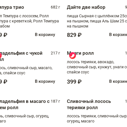
мпура трио
Дайте две набор
682 г
9
л Темпура с лососем, Ролл
пицца Сырная с цыплёнком 25
пура с креветкой, Ролл Темпура
на пышном, пицца Аль Шам 25 см
рабом
на пышном
9 ₽
829 ₽
В корзину
В корзи
ладельфия с чукой
Мияги ролл
217 г
1
лл
лосось терияки, авокадо,
сливочный сыр, кунжут, унаги с
ось, сливочный сыр, масаго,
спайси соус
а, спайси соус
9 ₽
399 ₽
В корзину
В корзи
ладельфия в масаго с
Сливочный лосось
187 г
1
рем ролл
терияки ролл
рь, сливочный сыр, огурец,
лосось терияки, сливочный сыр
аго
огурец, масаго