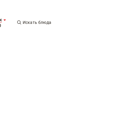
к
Искать блюда
0