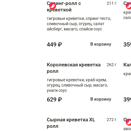
Спринг-ролл с
Сп
211 г
креветкой
кра
сал
тигровые креветки, спринг-тесто,
сливочный сыр, огурец, салат
айсберг, масаго, спайси соус
449 ₽
35
В корзину
Королевская креветка
Ка
262 г
ролл
кра
тигровые креветки, краб-крем,
огурец, сливочный сыр, масаго,
унаги соус
629 ₽
39
В корзину
Сырная креветка XL
Ов
272 г
ролл
аво