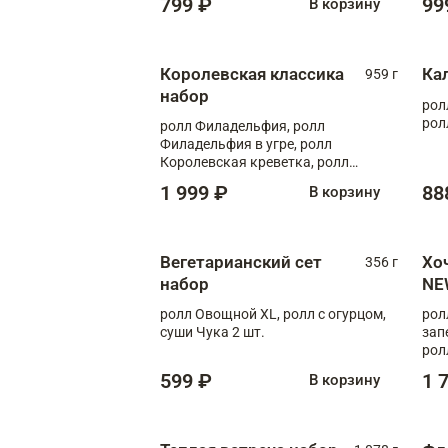
799 ₽
99
В корзину
Королевская классика
Ка
959 г
набор
рол
рол
ролл Филадельфия, ролл
Филадельфия в угре, ролл
Королевская креветка, ролл
Калифорния
1 999 ₽
88
В корзину
Вегетарианский сет
Хо
356 г
набор
NE
ролл Овощной XL, ролл с огурцом,
рол
суши Чука 2 шт.
зап
рол
599 ₽
1 
В корзину