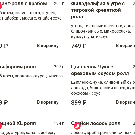
ринг-ролл с крабом
Филадельфия в угре с
201 г
2
тигровой креветкой
б-крем, спринг-тесто, огурец,
ролл
ат айсберг, масаго, спайси соус
угорь, тигровые креветки, авок
сливочный сыр, микрозелень,
кунжут, унаги соус
9 ₽
749 ₽
В корзину
В корзи
лифорния ролл
Цыпленок Чука с
207 г
2
ореховым соусом ролл
б-крем, авокадо, огурец, масаго
цыпленок, чука, сливочный сыр
авокадо, болгарский перец, кун
ореховый соус
9 ₽
399 ₽
В корзину
В корзи
ощной XL ролл
Спайси лосось ролл
194 г
2
кадо, огурец, салат айсберг,
лосось, краб-крем, сливочный с