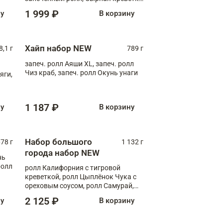
XL
1 999 ₽
ну
В корзину
Хайп набор NEW
8,1 г
789 г
запеч. ролл Аяши XL, запеч. ролл
Чиз краб, запеч. ролл Окунь унаги
яги,
1 187 ₽
ну
В корзину
Набор большого
78 г
1 132 г
города набор NEW
нь
ролл
ролл Калифорния с тигровой
креветкой, ролл Цыплёнок Чука с
ореховым соусом, ролл Самурай,
ролл Шиитаке пиканто, Спринг-
2 125 ₽
ну
В корзину
ролл с крабом