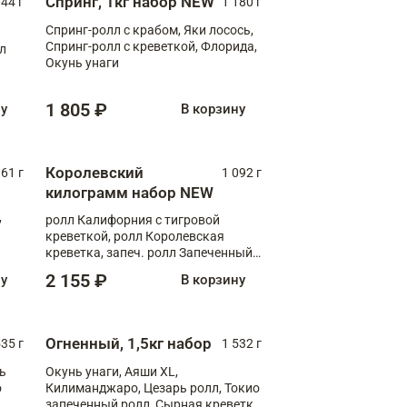
Спринг, 1кг набор NEW
044 г
1 180 г
Спринг-ролл с крабом, Яки лосось,
Спринг-ролл с креветкой, Флорида,
лл
Окунь унаги
1 805 ₽
ну
В корзину
Королевский
61 г
1 092 г
килограмм набор NEW
,
ролл Калифорния с тигровой
креветкой, ролл Королевская
креветка, запеч. ролл Запеченный
лосось терияки, запеч. ролл Аяши
2 155 ₽
ну
В корзину
XL, запеч. ролл Крабик Хот
Огненный, 1,5кг набор
535 г
1 532 г
ь
Окунь унаги, Аяши XL,
о
Килиманджаро, Цезарь ролл, Токио
запеченный ролл, Сырная креветка