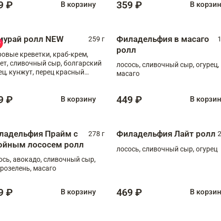
9 ₽
359 ₽
В корзину
В корзи
мурай ролл NEW
Филадельфия в масаго
259 г
1
ролл
ровые креветки, краб-крем,
ет, сливочный сыр, болгарский
лосось, сливочный сыр, огурец,
ец, кунжут, перец красный
масаго
отый, масаго, шеф-соус
9 ₽
449 ₽
В корзину
В корзи
ладельфия Прайм с
Филадельфия Лайт ролл
278 г
2
ойным лососем ролл
лосось, сливочный сыр, огурец
ось, авокадо, сливочный сыр,
розелень, масаго
9 ₽
469 ₽
В корзину
В корзи