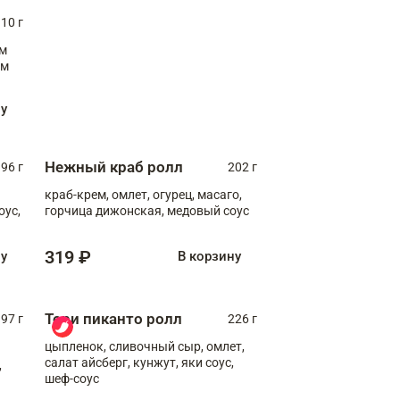
10 г
см
ну
Нежный краб ролл
96 г
202 г
краб-крем, омлет, огурец, масаго,
оус,
горчица дижонская, медовый соус
319 ₽
ну
В корзину
Тори пиканто ролл
97 г
226 г
цыпленок, сливочный сыр, омлет,
салат айсберг, кунжут, яки соус,
,
шеф-соус