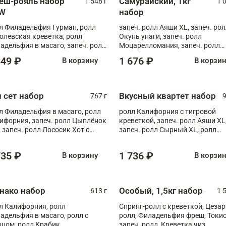
еш-рояль набор
Самурайский, 1кг
1 548 г
1 
W
набор
л Филадельфия Гурман, ролл
запеч. ролл Аяши XL, запеч. ро
олевская креветка, ролл
Окунь унаги, запеч. ролл
адельфия в масаго, запеч. ролл
Моцарелломания, запеч. ролл
ось Унаги XL, запеч. ролл
Килиманджаро
849 ₽
1 676 ₽
В корзину
В корзи
ровая креветка с моцареллой,
еч. ролл Эби краб с лососем
п сет набор
Вкусный квартет набор
767 г
9
л Филадельфия в масаго, ролл
ролл Калифорния с тигровой
ифорния, запеч. ролл Цыплёнок
креветкой, запеч. ролл Аяши XL
, запеч. ролл Лососик Хот с
запеч. ролл Сырный XL, ролл
ияки , запеч. ролл Крабик Хот
Калифорния
735 ₽
1 736 ₽
В корзину
В корзи
нако набор
Особый, 1,5кг набор
613 г
1 
л Калифорния, ролл
Спринг-ролл с креветкой, Цезар
адельфия в масаго, ролл с
ролл, Филадельфия фреш, Токи
рцом, ролл Крабик
запеч. ролл, Креветка чиз,