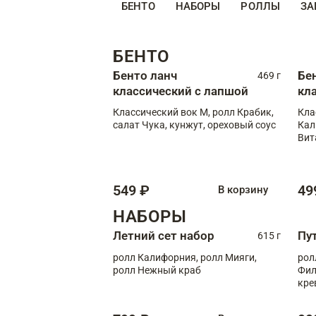
БЕНТО
НАБОРЫ
РОЛЛЫ
ЗА
БЕНТО
Бенто ланч
Бе
469 г
классический с лапшой
кл
Классический вок М, ролл Крабик,
Кла
салат Чука, кунжут, ореховый соус
Кал
Вит
549 ₽
49
В корзину
НАБОРЫ
Летний сет набор
Пу
615 г
ролл Калифорния, ролл Мияги,
рол
ролл Нежный краб
Фил
кре