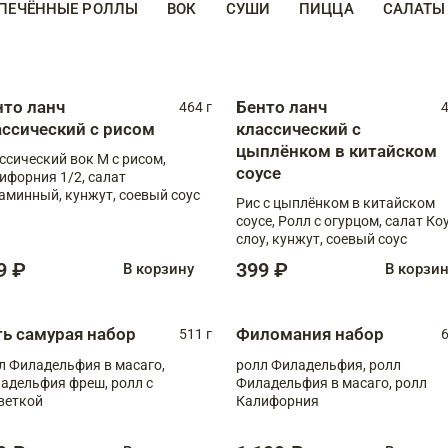
ПЕЧЁННЫЕ РОЛЛЫ
ВОК
СУШИ
ПИЦЦА
САЛАТЫ
нто ланч
Бенто ланч
464 г
4
ассический с рисом
классический с
цыплёнком в китайском
ссический вок М с рисом,
соусе
ифорния 1/2, салат
аминный, кунжут, соевый соус
Рис с цыплёнком в китайском
соусе, Ролл с огурцом, салат Ко
слоу, кунжут, соевый соус
9 ₽
399 ₽
В корзину
В корзи
ть самурая набор
Филомания набор
511 г
6
л Филадельфия в масаго,
ролл Филадельфия, ролл
адельфия фреш, ролл с
Филадельфия в масаго, ролл
веткой
Калифорния