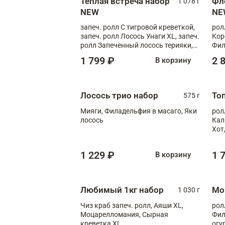
Теплая встреча набор
Фл
1 078 г
NEW
NE
запеч. ролл С тигровой креветкой,
рол
запеч. ролл Лосось Унаги XL, запеч.
Кор
ролл Запеченный лосось терияки,
Фил
запеч. ролл Румяный XL
Лос
1 799 ₽
2 
В корзину
Тиг
зап
Лосось трио набор
То
575 г
Мияги, Филадельфия в масаго, Яки
рол
лосось
Кал
Хот
тер
1 229 ₽
1 
В корзину
Любимый 1кг набор
Мо
1 030 г
Чиз краб запеч. ролл, Аяши XL,
рол
Моцарелломания, Сырная
Фил
креветка XL
огу