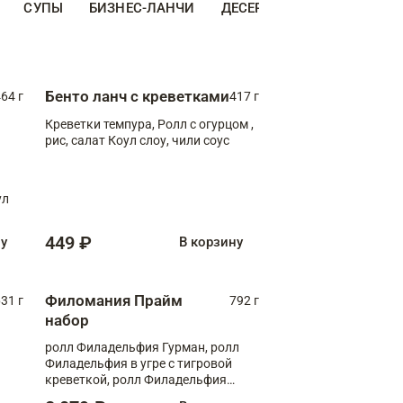
СУПЫ
БИЗНЕС-ЛАНЧИ
ДЕСЕРТЫ
ДОПОЛНИТЕ
Бенто ланч с креветками
64 г
417 г
Креветки темпура, Ролл с огурцом ,
рис, салат Коул слоу, чили соус
ул
449 ₽
ну
В корзину
Филомания Прайм
31 г
792 г
набор
ролл Филадельфия Гурман, ролл
Филадельфия в угре с тигровой
креветкой, ролл Филадельфия
Прайм с двойным лососем