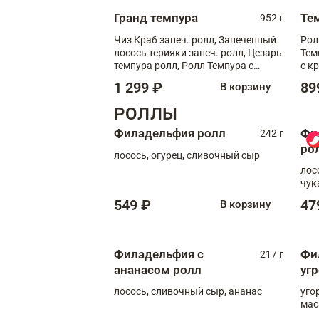
Гранд темпура
Те
952 г
Чиз Краб запеч. ролл, Запеченный
Рол
лосось терияки запеч. ролл, Цезарь
Тем
темпура ролл, Ролл Темпура с
с к
креветкой
1 299 ₽
89
В корзину
РОЛЛЫ
Филадельфия ролл
Фи
242 г
ро
лосось, огурец, сливочный сыр
лос
чук
549 ₽
47
В корзину
Филадельфия с
Фи
217 г
ананасом ролл
уг
лосось, сливочный сыр, ананас
уго
мас