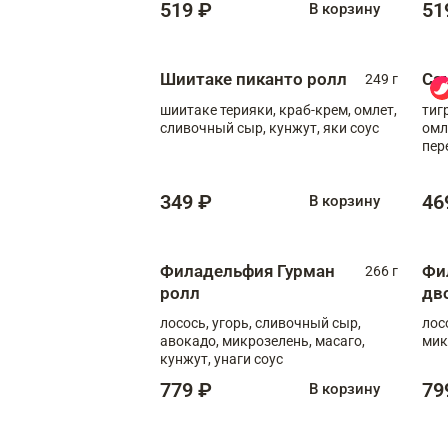
519 ₽
51
В корзину
Шиитаке пиканто ролл
Са
249 г
шиитаке терияки, краб-крем, омлет,
тиг
сливочный сыр, кунжут, яки соус
омл
пер
мол
349 ₽
46
В корзину
Филадельфия Гурман
Фи
266 г
ролл
дв
лосось, угорь, сливочный сыр,
лос
авокадо, микрозелень, масаго,
мик
кунжут, унаги соус
779 ₽
79
В корзину