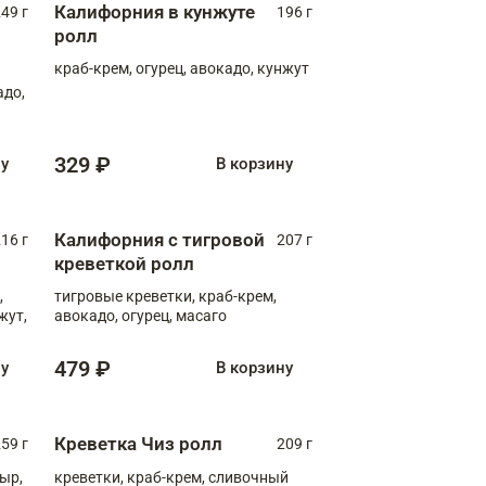
Калифорния в кунжуте
49 г
196 г
ролл
краб-крем, огурец, авокадо, кунжут
адо,
329 ₽
ну
В корзину
Калифорния с тигровой
16 г
207 г
креветкой ролл
,
тигровые креветки, краб-крем,
жут,
авокадо, огурец, масаго
479 ₽
ну
В корзину
Креветка Чиз ролл
59 г
209 г
ыр,
креветки, краб-крем, сливочный