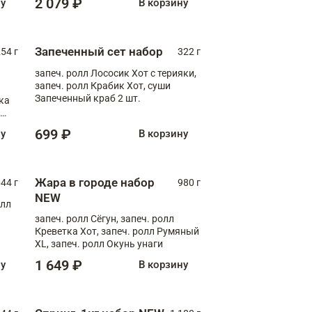
2 079 ₽
ну
В корзину
Запеченный сет набор
254 г
322 г
запеч. ролл Лососик Хот с терияки,
запеч. ролл Крабик Хот, суши
Запеченный краб 2 шт.
ка
ролл
699 ₽
ну
В корзину
Жара в городе набор
44 г
980 г
NEW
олл
запеч. ролл Сёгун, запеч. ролл
Креветка Хот, запеч. ролл Румяный
XL, запеч. ролл Окунь унаги
1 649 ₽
ну
В корзину