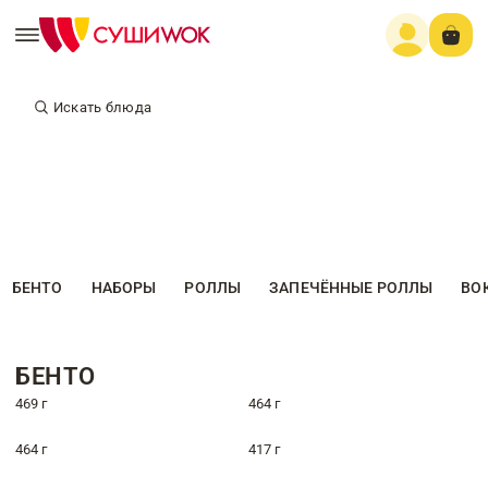
Искать блюда
БЕНТО
НАБОРЫ
РОЛЛЫ
ЗАПЕЧЁННЫЕ РОЛЛЫ
ВО
БЕНТО
469 г
464 г
464 г
417 г