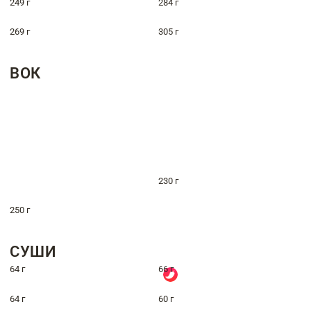
249 г
284 г
269 г
305 г
ВОК
230 г
250 г
СУШИ
64 г
66 г
64 г
60 г