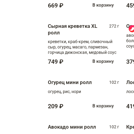
669 ₽
45
В корзину
Сырная креветка XL
Ов
272 г
ролл
аво
бол
креветки, краб-крем, сливочный
соу
сыр, огурец, масаго, пармезан,
горчица дижонская, медовый соус
749 ₽
37
В корзину
Огурец мини ролл
Ло
102 г
огурец, рис, нори
лос
209 ₽
41
В корзину
Авокадо мини ролл
Кр
102 г