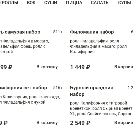
Е РОЛЛЫ
ВОК
СУШИ
ПИЦЦА
САЛАТЫ
СУПЫ
ть самурая набор
Филомания набор
511 г
6
л Филадельфия в масаго,
ролл Филадельфия, ролл
адельфия фреш, ролл с
Филадельфия в масаго, ролл
веткой
Калифорния
199 ₽
1 449 ₽
В корзину
В корзи
лифорния сет набор
Бурный праздник
516 г
1 
набор
л Калифорния, ролл с авокадо,
л Филадельфия с чукой
ролл Калифорния с тигровой
креветкой, ролл Сырная кревет
XL, ролл Спайси лосось, Спринг-
ролл с угрем и лососем, запеч. 
9 ₽
2 549 ₽
В корзину
В корзи
Медовая креветка