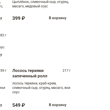
,
Цыплёнок, сливочный сыр, огурец,
масаго, медовый соус
399 ₽
ну
В корзину
82 г
оус
ну
Лосось терияки
59 г
217 г
запеченный ролл
лосось терияки, краб-крем,
яки
сливочный сыр, огурец, масаго, яки
соус
549 ₽
ну
В корзину