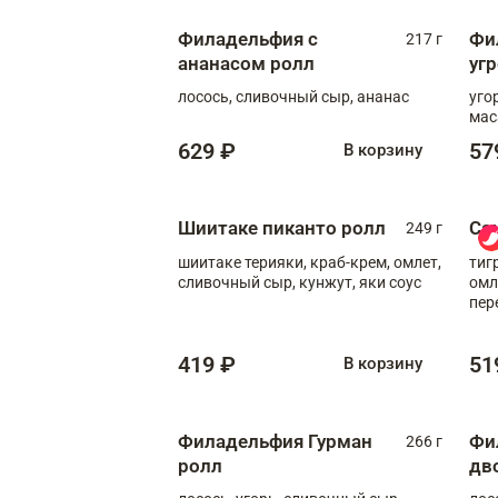
Филадельфия с
Фи
217 г
ананасом ролл
уг
лосось, сливочный сыр, ананас
уго
мас
629 ₽
57
В корзину
Шиитаке пиканто ролл
Са
249 г
шиитаке терияки, краб-крем, омлет,
тиг
сливочный сыр, кунжут, яки соус
омл
пер
мол
419 ₽
51
В корзину
Филадельфия Гурман
Фи
266 г
ролл
дв