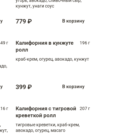
угорь, авокадо, сливочный сыр,
кунжут, унаги соус
779 ₽
ну
В корзину
Калифорния в кунжуте
49 г
196 г
ролл
краб-крем, огурец, авокадо, кунжут
адо,
399 ₽
ну
В корзину
Калифорния с тигровой
16 г
207 г
креветкой ролл
,
тигровые креветки, краб-крем,
жут,
авокадо, огурец, масаго