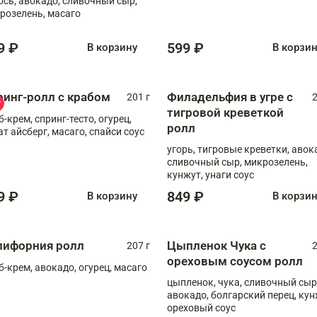
ось, авокадо, сливочный сыр,
розелень, масаго
9 ₽
599 ₽
В корзину
В корзи
ринг-ролл с крабом
Филадельфия в угре с
201 г
2
тигровой креветкой
б-крем, спринг-тесто, огурец,
ролл
ат айсберг, масаго, спайси соус
угорь, тигровые креветки, авок
сливочный сыр, микрозелень,
кунжут, унаги соус
9 ₽
849 ₽
В корзину
В корзи
лифорния ролл
Цыпленок Чука с
207 г
2
ореховым соусом ролл
б-крем, авокадо, огурец, масаго
цыпленок, чука, сливочный сыр
авокадо, болгарский перец, кун
ореховый соус