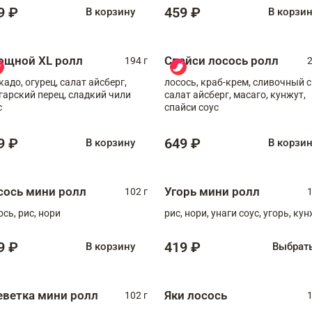
9 ₽
459 ₽
В корзину
В корзи
ощной XL ролл
Спайси лосось ролл
194 г
2
кадо, огурец, салат айсберг,
лосось, краб-крем, сливочный с
гарский перец, сладкий чили
салат айсберг, масаго, кунжут,
с
спайси соус
9 ₽
649 ₽
В корзину
В корзи
сось мини ролл
Угорь мини ролл
102 г
1
ось, рис, нори
рис, нори, унаги соус, угорь, ку
9 ₽
419 ₽
В корзину
Выбрат
еветка мини ролл
Яки лосось
102 г
1