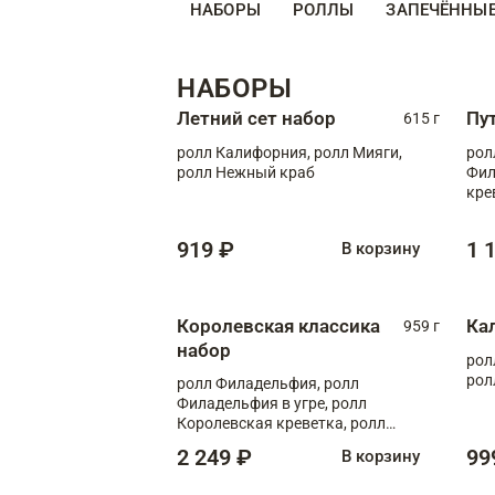
НАБОРЫ
РОЛЛЫ
ЗАПЕЧЁННЫ
НАБОРЫ
Летний сет набор
Пу
615 г
ролл Калифорния, ролл Мияги,
рол
ролл Нежный краб
Фил
кре
919 ₽
1 
В корзину
Королевская классика
Ка
959 г
набор
рол
рол
ролл Филадельфия, ролл
Филадельфия в угре, ролл
Королевская креветка, ролл
Калифорния
2 249 ₽
99
В корзину