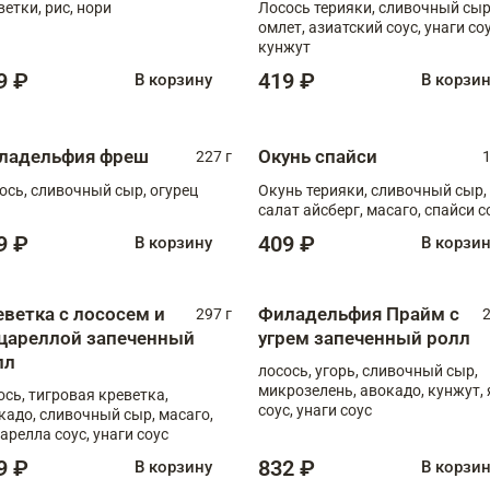
ветки, рис, нори
Лосось терияки, сливочный сыр
омлет, азиатский соус, унаги соус,
кунжут
9 ₽
419 ₽
В корзину
В корзи
ладельфия фреш
Окунь спайси
227 г
1
ось, сливочный сыр, огурец
Окунь терияки, сливочный сыр,
салат айсберг, масаго, спайси с
9 ₽
409 ₽
В корзину
В корзи
еветка с лососем и
Филадельфия Прайм с
297 г
2
цареллой запеченный
угрем запеченный ролл
лл
лосось, угорь, сливочный сыр,
микрозелень, авокадо, кунжут, 
ось, тигровая креветка,
соус, унаги соус
кадо, сливочный сыр, масаго,
арелла соус, унаги соус
9 ₽
832 ₽
В корзину
В корзи