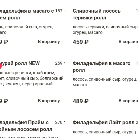
ладельфия в масаго с
Сливочный лосось
187 г
1
рем ролл
терияки ролл
рь, сливочный сыр, огурец,
лосось терияки, сливочный сыр
аго
огурец, масаго
9 ₽
459 ₽
В корзину
В корзи
мурай ролл NEW
Филадельфия в масаго
259 г
1
ролл
ровые креветки, краб-крем,
ет, сливочный сыр, болгарский
лосось, сливочный сыр, огурец,
ец, кунжут, перец красный
масаго
отый, масаго, шеф-соус
9 ₽
489 ₽
В корзину
В корзи
ладельфия Прайм с
Филадельфия Лайт ролл
278 г
2
ойным лососем ролл
лосось, сливочный сыр, огурец