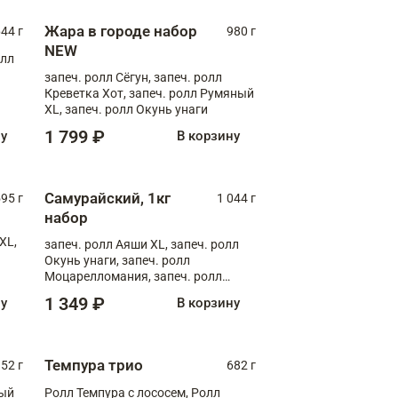
Жара в городе набор
44 г
980 г
NEW
олл
запеч. ролл Сёгун, запеч. ролл
Креветка Хот, запеч. ролл Румяный
XL, запеч. ролл Окунь унаги
1 799 ₽
ну
В корзину
Самурайский, 1кг
595 г
1 044 г
набор
XL,
запеч. ролл Аяши XL, запеч. ролл
Окунь унаги, запеч. ролл
Моцарелломания, запеч. ролл
Килиманджаро
1 349 ₽
ну
В корзину
Темпура трио
52 г
682 г
ный
Ролл Темпура с лососем, Ролл