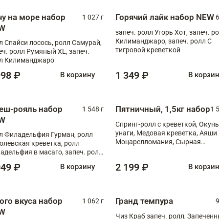
чу на море набор
Горячий лайк набор NEW
1 027 г
6
W
запеч. ролл Угорь Хот, запеч. р
Килиманджаро, запеч. ролл С
л Спайси лосось, ролл Самурай,
тигровой креветкой
еч. ролл Румяный XL, запеч.
л Килиманджаро
998 ₽
1 349 ₽
В корзину
В корзи
еш-рояль набор
Пятничный, 1,5кг набор
1 548 г
1 
W
Спринг-ролл с креветкой, Окунь
унаги, Медовая креветка, Аяши 
л Филадельфия Гурман, ролл
Моцарелломания, Сырная
олевская креветка, ролл
креветка XL
адельфия в масаго, запеч. ролл
ось Унаги XL, запеч. ролл
049 ₽
2 199 ₽
В корзину
В корзи
ровая креветка с моцареллой,
еч. ролл Эби краб с лососем
ого вкуса набор
Гранд темпура
1 062 г
9
W
Чиз Краб запеч. ролл, Запечен