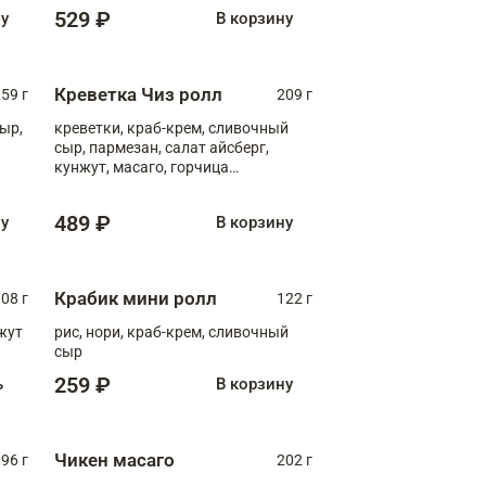
529 ₽
ну
В корзину
Креветка Чиз ролл
59 г
209 г
ыр,
креветки, краб-крем, сливочный
сыр, пармезан, салат айсберг,
кунжут, масаго, горчица
дижонская, медовый соус
489 ₽
ну
В корзину
Крабик мини ролл
08 г
122 г
нжут
рис, нори, краб-крем, сливочный
сыр
259 ₽
ь
В корзину
Чикен масаго
96 г
202 г