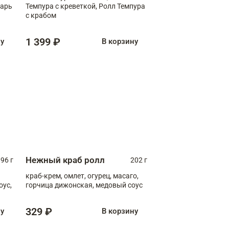
зарь
Темпура с креветкой, Ролл Темпура
с крабом
1 399 ₽
ну
В корзину
Нежный краб ролл
96 г
202 г
краб-крем, омлет, огурец, масаго,
оус,
горчица дижонская, медовый соус
329 ₽
ну
В корзину