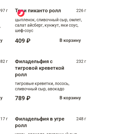
Тори пиканто ролл
97 г
226 г
цыпленок, сливочный сыр, омлет,
салат айсберг, кунжут, яки соус,
,
шеф-соус
409 ₽
ну
В корзину
Филадельфия с
82 г
232 г
тигровой креветкой
ролл
тигровые креветки, лосось,
сливочный сыр, авокадо
789 ₽
ну
В корзину
Филадельфия в угре
17 г
248 г
ролл