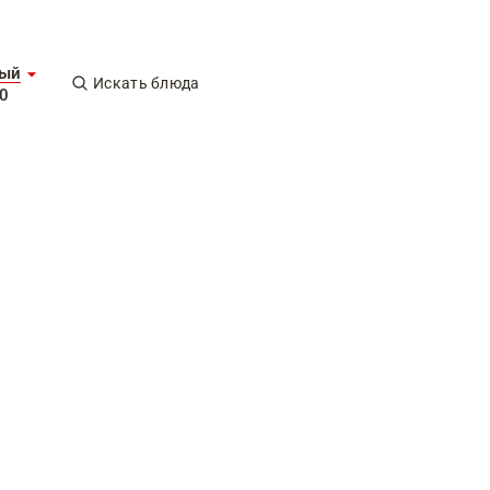
ный
Искать блюда
00