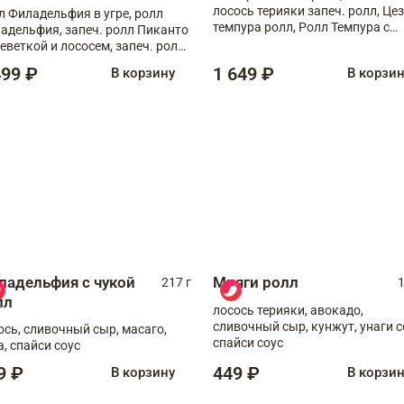
лосось терияки запеч. ролл, Це
л Филадельфия в угре, ролл
темпура ролл, Ролл Темпура с
адельфия, запеч. ролл Пиканто
креветкой
реветкой и лососем, запеч. ролл
игровой креветкой
499 ₽
1 649 ₽
В корзину
В корзи
ладельфия с чукой
Мияги ролл
217 г
1
лл
лосось терияки, авокадо,
сливочный сыр, кунжут, унаги с
ось, сливочный сыр, масаго,
спайси соус
а, спайси соус
9 ₽
449 ₽
В корзину
В корзи