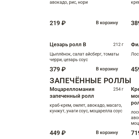
авокадо, рис, нори
кре
219 ₽
38
В корзину
Цезарь ролл В
Фи
212 г
Цыплёнок, салат айсберг, томаты
Лос
черри, цезарь соус
379 ₽
45
В корзину
ЗАПЕЧЁННЫЕ РОЛЛЫ
Моцарелломания
Кр
254 г
запеченный ролл
мо
ро
краб-крем, омлет, авокадо, масаго,
кунжут, унаги соус, моцарелла соус
лос
аво
моц
449 ₽
71
В корзину