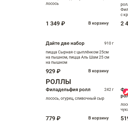
лосось
рол
Фил
с к
С т
1 349 ₽
2 
В корзину
Дайте две набор
910 г
пицца Сырная с цыплёнком 25см
на пышном, пицца Аль Шам 25 см
на пышном
929 ₽
В корзину
РОЛЛЫ
Филадельфия ролл
Фи
242 г
ро
лосось, огурец, сливочный сыр
лос
чук
779 ₽
51
В корзину