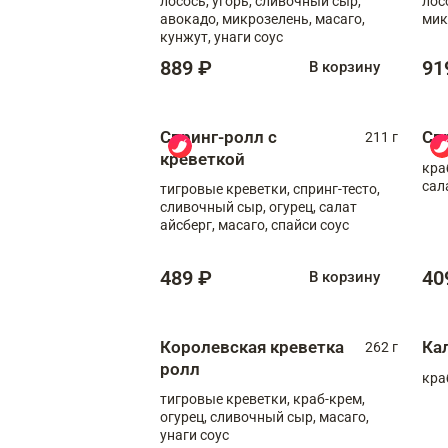
лосось, угорь, сливочный сыр,
лос
авокадо, микрозелень, масаго,
мик
кунжут, унаги соус
889 ₽
91
В корзину
Спринг-ролл с
Сп
211 г
креветкой
кра
сал
тигровые креветки, спринг-тесто,
сливочный сыр, огурец, салат
айсберг, масаго, спайси соус
489 ₽
40
В корзину
Королевская креветка
Ка
262 г
ролл
кра
тигровые креветки, краб-крем,
огурец, сливочный сыр, масаго,
унаги соус