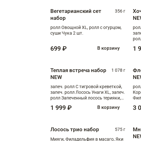
Вегетарианский сет
Хо
356 г
набор
NE
ролл Овощной XL, ролл с огурцом,
рол
суши Чука 2 шт.
зап
рол
699 ₽
1 
В корзину
Теплая встреча набор
Фл
1 078 г
NEW
NE
запеч. ролл С тигровой креветкой,
рол
запеч. ролл Лосось Унаги XL, запеч.
Кор
ролл Запеченный лосось терияки,
Фил
запеч. ролл Румяный XL
Лос
1 999 ₽
3 
В корзину
Тиг
зап
Лосось трио набор
Мн
575 г
NE
Мияги, Филадельфия в масаго, Яки