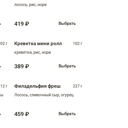
лосось, рис, нори
419 ₽
ь
Выбрать
Креветка мини ролл
02 г
102 г
креветки, рис, нори
389 ₽
ь
Выбрать
Филадельфия фреш
12 г
227 г
ты
Лосось, сливочный сыр, огурец
459 ₽
ь
Выбрать