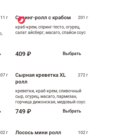
Спринг-ролл с крабом
11 г
201 г
краб-крем, спринг-тесто, огурец,
салат айсберг, масаго, спайси соус
о,
409 ₽
ь
Выбрать
Сырная креветка XL
07 г
272 г
ролл
креветки, краб-крем, сливочный
сыр, огурец, масаго, пармезан,
горчица дижонская, медовый соус
749 ₽
ь
Выбрать
Лосось мини ролл
02 г
102 г