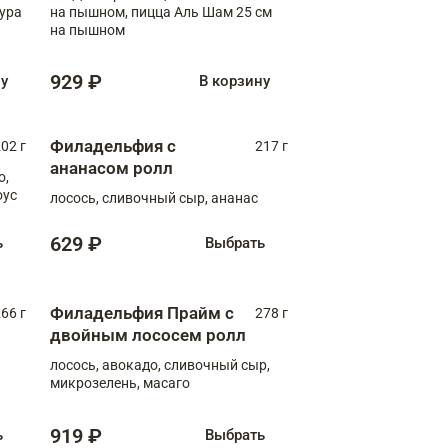
пура
на пышном, пицца Аль Шам 25 см
на пышном
929 ₽
ну
В корзину
Филадельфия с
02 г
217 г
ананасом ролл
о,
оус
лосось, сливочный сыр, ананас
629 ₽
ь
Выбрать
Филадельфия Прайм с
66 г
278 г
двойным лососем ролл
лосось, авокадо, сливочный сыр,
микрозелень, масаго
919 ₽
ь
Выбрать