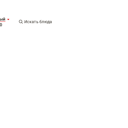
ный
Искать блюда
00