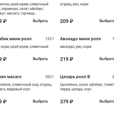
ветки, краб-крем, сливочный
огурец, рис, нори
, пармезан, салат айсберг,
жут, масаго, горчица
онская, медовый соус
9 ₽
209 ₽
Выбрать
Выбрат
абик мини ролл
Авокадо мини ролл
122 г
1
, нори, краб-крем, сливочный
авокадо, рис, нори
9 ₽
219 ₽
Выбрать
Выбрат
кен масаго
Цезарь ролл В
202 г
2
лёнок, сливочный сыр, огурец,
Цыплёнок, салат айсберг, тома
аго, медовый соус
черри, цезарь соус
9 ₽
379 ₽
Выбрать
Выбрат