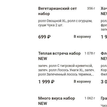
Вегетарианский сет
Хо
356 г
набор
NE
ролл Овощной XL, ролл с огурцом,
рол
суши Чука 2 шт.
фре
зап
699 ₽
1 
В корзину
Теплая встреча набор
Фл
1 078 г
NEW
NE
запеч. ролл С тигровой креветкой,
рол
запеч. ролл Лосось Унаги XL, запеч.
Кор
ролл Запеченный лосось терияки,
Фил
запеч. ролл Румяный XL
Лос
1 999 ₽
3 
В корзину
Тиг
зап
Много вкуса набор
Гр
1 062 г
NEW
Чиз