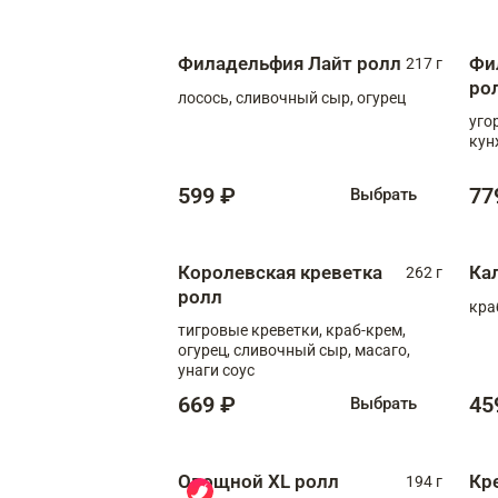
Филадельфия Лайт ролл
Фи
217 г
ро
лосось, сливочный сыр, огурец
уго
кун
599 ₽
77
Выбрать
Королевская креветка
Ка
262 г
ролл
кра
тигровые креветки, краб-крем,
огурец, сливочный сыр, масаго,
унаги соус
669 ₽
45
Выбрать
Овощной XL ролл
Кр
194 г