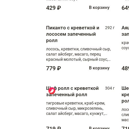
соус
429 ₽
64
В корзину
Пиканто с креветкой и
Ая
292 г
лососем запеченный
за
ролл
кра
соус
лосось, креветки, сливочный сыр,
салат айсберг, масаго, перец
красный молотый, сырный соус,
азиатский соус
779 ₽
48
В корзину
Шеф ролл с креветкой
Ше
304 г
запеченный ролл
кр
ро
тигровые креветки, краб-крем,
сливочный сыр, микрозелень,
лос
салат айсберг, масаго, кунжут,
сли
сырный соус, азиатский соус,
мас
спайси соус
719 ₽
71
В корзину