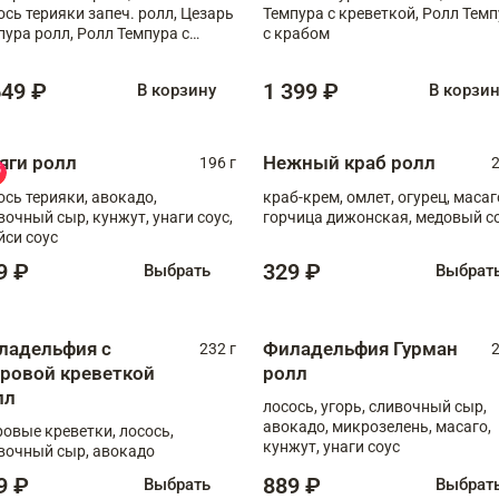
ось терияки запеч. ролл, Цезарь
Темпура с креветкой, Ролл Тем
пура ролл, Ролл Темпура с
с крабом
веткой
649 ₽
1 399 ₽
В корзину
В корзи
яги ролл
Нежный краб ролл
196 г
2
ось терияки, авокадо,
краб-крем, омлет, огурец, масаг
вочный сыр, кунжут, унаги соус,
горчица дижонская, медовый с
йси соус
9 ₽
329 ₽
Выбрать
Выбрат
ладельфия с
Филадельфия Гурман
232 г
2
гровой креветкой
ролл
лл
лосось, угорь, сливочный сыр,
авокадо, микрозелень, масаго,
ровые креветки, лосось,
кунжут, унаги соус
вочный сыр, авокадо
9 ₽
889 ₽
Выбрать
Выбрат