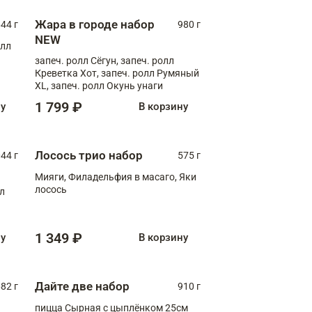
Жара в городе набор
44 г
980 г
NEW
олл
запеч. ролл Сёгун, запеч. ролл
Креветка Хот, запеч. ролл Румяный
XL, запеч. ролл Окунь унаги
1 799 ₽
ну
В корзину
Лосось трио набор
044 г
575 г
Мияги, Филадельфия в масаго, Яки
лосось
лл
1 349 ₽
ну
В корзину
Дайте две набор
82 г
910 г
пицца Сырная с цыплёнком 25см