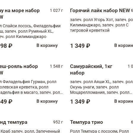
чу на море набор
Горячий лайк набор NEW
1 027 г
6
W
запеч. ролл Угорь Хот, запеч. р
Килиманджаро, запеч. ролл С
л Спайси лосось, Филадельфии
тигровой креветкой
ш, запеч. ролл Румяный XL,
еч. ролл Килиманджаро
998 ₽
1 349 ₽
В корзину
В корзи
еш-рояль набор
Самурайский, 1кг
1 548 г
1 
W
набор
л Филадельфия Гурман, ролл
запеч. ролл Аяши XL, запеч. ро
олевская креветка, ролл
Окунь унаги, запеч. ролл
адельфия в масаго, запеч. ролл
Моцарелломания, запеч. ролл
ось Унаги XL, запеч. ролл
Килиманджаро
049 ₽
1 349 ₽
В корзину
В корзи
ровая креветка с моцареллой,
еч. ролл Эби краб с лососем
анд темпура
Темпура трио
952 г
6
 Краб запеч. ролл, Запеченный
Ролл Темпура с лососем, Ролл