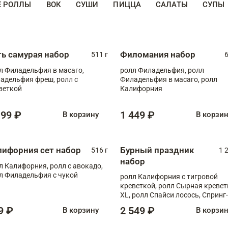
Е РОЛЛЫ
ВОК
СУШИ
ПИЦЦА
САЛАТЫ
СУПЫ
ть самурая набор
Филомания набор
511 г
6
л Филадельфия в масаго,
ролл Филадельфия, ролл
адельфия фреш, ролл с
Филадельфия в масаго, ролл
веткой
Калифорния
199 ₽
1 449 ₽
В корзину
В корзи
лифорния сет набор
Бурный праздник
516 г
1 
набор
л Калифорния, ролл с авокадо,
л Филадельфия с чукой
ролл Калифорния с тигровой
креветкой, ролл Сырная кревет
XL, ролл Спайси лосось, Спринг-
ролл с угрем и лососем, запеч. 
9 ₽
2 549 ₽
В корзину
В корзи
Медовая креветка