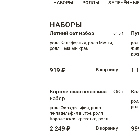
НАБОРЫ
РОЛЛЫ
ЗАПЕЧЁННЫ
НАБОРЫ
Летний сет набор
Пу
615 г
ролл Калифорния, ролл Мияги,
рол
ролл Нежный краб
Фил
кре
919 ₽
1 
В корзину
Королевская классика
Ка
959 г
набор
рол
рол
ролл Филадельфия, ролл
Филадельфия в угре, ролл
Королевская креветка, ролл
Калифорния
2 249 ₽
99
В корзину