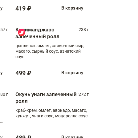
419 ₽
ну
В корзину
Килиманджаро
57 г
238 г
запеченный ролл
цыпленок, омлет, сливочный сыр,
масаго, сырный соус, азиатский
соус
499 ₽
ну
В корзину
Окунь унаги запеченный
80 г
272 г
ролл
краб-крем, омлет, авокадо, масаго,
кунжут, унаги соус, моцарелла соус
489 ₽
ну
В корзину