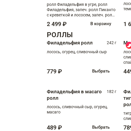
лос
ролл Филадельфия в угре, ролл
тем
Филадельфия, запеч. ролл Пиканто
кре
с креветкой и лососем, запеч. ролл
С тигровой креветкой
2 499 ₽
1 
В корзину
РОЛЛЫ
Филадельфия ролл
Ми
242 г
лосось, огурец, сливочный сыр
лос
сли
спа
779 ₽
44
Выбрать
Филадельфия в масаго
Фи
182 г
ролл
ти
ро
лосось, сливочный сыр, огурец,
масаго
тиг
сли
489 ₽
78
Выбрать