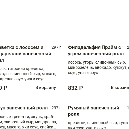
еветка с лососем и
Филадельфия Прайм с
297 г
2
цареллой запеченный
угрем запеченный ролл
лл
лосось, угорь, сливочный сыр,
микрозелень, авокадо, кунжут, 
ось, тигровая креветка,
соус, унаги соус
кадо, сливочный сыр, масаго,
арелла соус, унаги соус
9 ₽
832 ₽
В корзину
В корзи
гун запеченный ролл
Румяный запеченный
297 г
1
ролл
ровые креветки, окунь, краб-
м, сливочный сыр, моцарелла,
креветки, сливочный сыр, кунж
рец, масаго, яки соус, спайси
яки соус, унаги соус