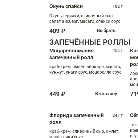
Окунь спайси
182 г
Окунь терияки, сливочный сыр,
салат айсберг, масаго, спайси соус
409 ₽
Выбрать
ЗАПЕЧЁННЫЕ РОЛЛЫ
Моцарелломания
Кр
254 г
запеченный ролл
мо
ро
краб-крем, омлет, авокадо, масаго,
кунжут, унаги соус, моцарелла соус
лос
аво
моц
449 ₽
71
В корзину
Флорида запеченный
Сё
247 г
ролл
тиг
кре
краб-крем, сливочный сыр, омлет,
огу
масаго, яки соус