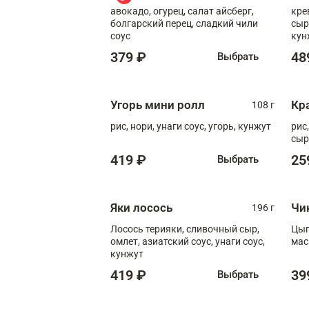
авокадо, огурец, салат айсберг,
кре
болгарский перец, сладкий чили
сыр
соус
кун
диж
379 ₽
48
Выбрать
Угорь мини ролл
Кр
108 г
рис, нори, унаги соус, угорь, кунжут
рис
сыр
419 ₽
25
Выбрать
Яки лосось
Чи
196 г
Лосось терияки, сливочный сыр,
Цып
омлет, азиатский соус, унаги соус,
мас
кунжут
419 ₽
39
Выбрать