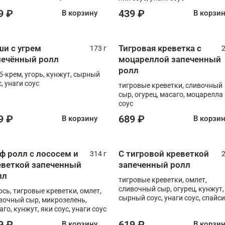
, унаги соус
9 ₽
439 ₽
В корзину
В корзи
ши с угрем
Тигровая креветка с
173 г
2
печённый ролл
моцареллой запеченный
ролл
б-крем, угорь, кунжут, сырный
, унаги соус
тигровые креветки, сливочный
сыр, огурец, масаго, моцарелла
соус
9 ₽
689 ₽
В корзину
В корзи
ф ролл с лососем и
С тигровой креветкой
314 г
2
еветкой запеченный
запеченный ролл
лл
тигровые креветки, омлет,
сливочный сыр, огурец, кунжут,
ось, тигровые креветки, омлет,
сырный соус, унаги соус, спайси
вочный сыр, микрозелень,
соус
аго, кунжут, яки соус, унаги соус
9 ₽
619 ₽
В корзину
В корзи