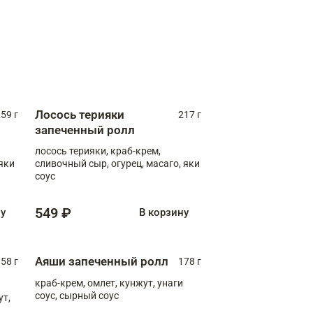
Лосось терияки
59 г
217 г
запеченный ролл
лосось терияки, краб-крем,
яки
сливочный сыр, огурец, масаго, яки
соус
549 ₽
ну
В корзину
Аяши запеченный ролл
58 г
178 г
краб-крем, омлет, кунжут, унаги
соус, сырный соус
ут,