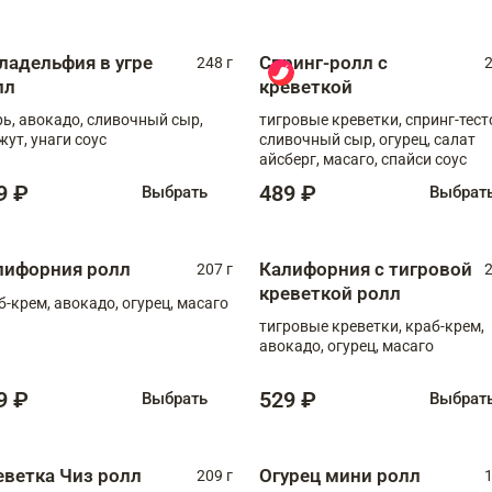
ладельфия в угре
Спринг-ролл с
248 г
2
лл
креветкой
рь, авокадо, сливочный сыр,
тигровые креветки, спринг-тест
жут, унаги соус
сливочный сыр, огурец, салат
айсберг, масаго, спайси соус
9 ₽
489 ₽
Выбрать
Выбрат
лифорния ролл
Калифорния с тигровой
207 г
2
креветкой ролл
б-крем, авокадо, огурец, масаго
тигровые креветки, краб-крем,
авокадо, огурец, масаго
9 ₽
529 ₽
Выбрать
Выбрат
еветка Чиз ролл
Огурец мини ролл
209 г
1