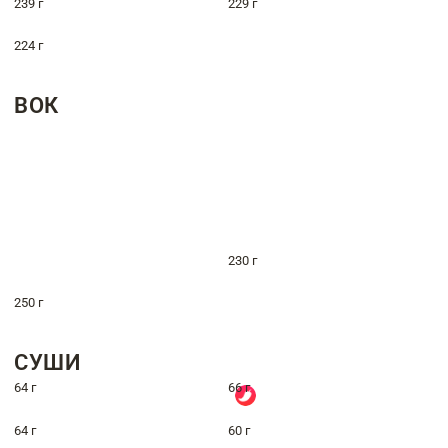
239 г
229 г
224 г
ВОК
230 г
250 г
СУШИ
64 г
66 г
64 г
60 г