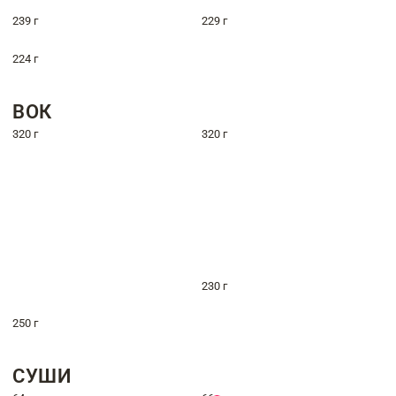
239 г
229 г
224 г
ВОК
320 г
320 г
230 г
250 г
СУШИ