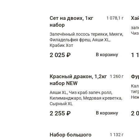
Сыр
Сыр
Сет на двоих, 1кг
Ха
1 078,1 г
набор
зап
Чиз
Запечённый лосось терияки, Мияги,
Филадельфия фреш, Аяши XL,
Крабик Хот
2 025 ₽
1 
В корзину
Красный дракон, 1,2кг
Фу
1 260 г
набор NEW
Кал
тиг
Аяши XL, Чиз краб запеч.ролл,
Неж
Килиманджаро, Медовая креветка,
Сырный XL
2 255 ₽
2 
В корзину
Набор большого
1 132 г