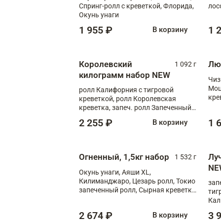
Спринг-ролл с креветкой, Флорида,
лос
Окунь унаги
1 955 ₽
1 
В корзину
Королевский
Лю
1 092 г
килограмм набор NEW
Чиз
Моц
ролл Калифорния с тигровой
кре
креветкой, ролл Королевская
креветка, запеч. ролл Запеченный
лосось терияки, запеч. ролл Аяши
2 255 ₽
1 
В корзину
XL, запеч. ролл Крабик Хот
Огненный, 1,5кг набор
Лу
1 532 г
NE
Окунь унаги, Аяши XL,
Килиманджаро, Цезарь ролл, Токио
зап
запеченный ролл, Сырная креветка
тиг
XL
Кал
мас
2 674 ₽
3 
В корзину
зап