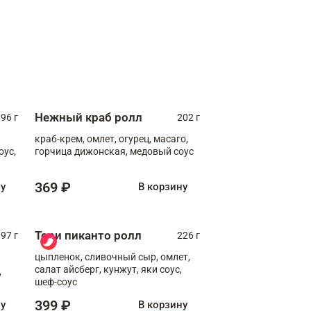
Нежный краб ролл
96 г
202 г
краб-крем, омлет, огурец, масаго,
оус,
горчица дижонская, медовый соус
369 ₽
ну
В корзину
Тори пиканто ролл
97 г
226 г
цыпленок, сливочный сыр, омлет,
салат айсберг, кунжут, яки соус,
,
шеф-соус
399 ₽
ну
В корзину