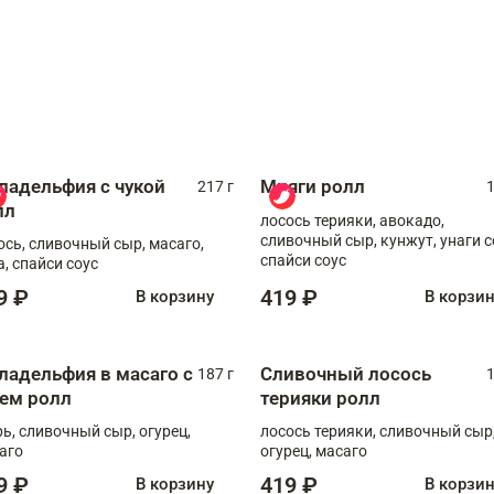
ладельфия с чукой
Мияги ролл
217 г
1
лл
лосось терияки, авокадо,
сливочный сыр, кунжут, унаги с
ось, сливочный сыр, масаго,
спайси соус
а, спайси соус
9 ₽
419 ₽
В корзину
В корзи
ладельфия в масаго с
Сливочный лосось
187 г
1
рем ролл
терияки ролл
рь, сливочный сыр, огурец,
лосось терияки, сливочный сыр
аго
огурец, масаго
9 ₽
419 ₽
В корзину
В корзи