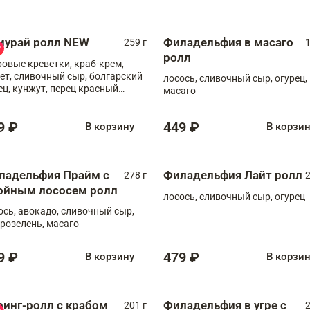
мурай ролл NEW
Филадельфия в масаго
259 г
1
ролл
ровые креветки, краб-крем,
ет, сливочный сыр, болгарский
лосось, сливочный сыр, огурец,
ец, кунжут, перец красный
масаго
отый, масаго, шеф-соус
9 ₽
449 ₽
В корзину
В корзи
ладельфия Прайм с
Филадельфия Лайт ролл
278 г
2
ойным лососем ролл
лосось, сливочный сыр, огурец
ось, авокадо, сливочный сыр,
розелень, масаго
9 ₽
479 ₽
В корзину
В корзи
ринг-ролл с крабом
Филадельфия в угре с
201 г
2