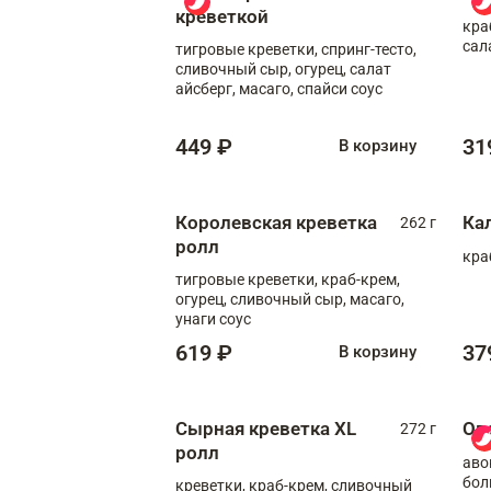
креветкой
кра
сал
тигровые креветки, спринг-тесто,
сливочный сыр, огурец, салат
айсберг, масаго, спайси соус
449 ₽
31
В корзину
Королевская креветка
Ка
262 г
ролл
кра
тигровые креветки, краб-крем,
огурец, сливочный сыр, масаго,
унаги соус
619 ₽
37
В корзину
Сырная креветка XL
Ов
272 г
ролл
аво
бол
креветки, краб-крем, сливочный