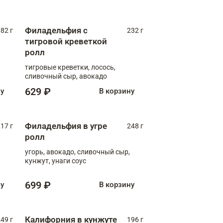
Филадельфия с
82 г
232 г
тигровой креветкой
ролл
тигровые креветки, лосось,
сливочный сыр, авокадо
629 ₽
ну
В корзину
Филадельфия в угре
17 г
248 г
ролл
угорь, авокадо, сливочный сыр,
кунжут, унаги соус
699 ₽
ну
В корзину
Калифорния в кунжуте
49 г
196 г