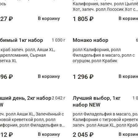
ось
Калифорния, запеч. ролл Цыпл
Хот, запеч. ролл Лососик Хот с
терияки , запеч. ролл Крабик Хо
227 ₽
1 805 ₽
В корзину
В корзи
бимый 1кг набор
Монако набор
1 030 г
6
 краб запеч. ролл, Аяши XL,
ролл Калифорния, ролл
арелломания, Сырная
Филадельфия в масаго, ролл с
ветка XL
огурцом, ролл Крабик
696 ₽
1 296 ₽
В корзину
В корзи
чший день, 2кг набор
Лучший выбор, 1кг
2 042 г
1 
W
набор NEW
еч. ролл Аяши XL, Запечённый с
ролл Филадельфия в масаго, ро
ровой креветкой ролл, ролл
Калифорния с тигровой креветк
ифорния, ролл Филадельфия в
запеч. ролл Аяши XL, ролл Краб
аго, запеч. ролл Румяный XL,
запеч. ролл Лосось терияки
912 ₽
2 045 ₽
В корзину
В корзи
еч. ролл Моцарелломания, ролл