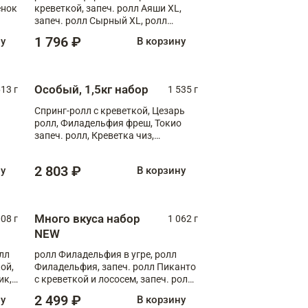
ёнок
креветкой, запеч. ролл Аяши XL,
запеч. ролл Сырный XL, ролл
т
Калифорния
1 796 ₽
ну
В корзину
Особый, 1,5кг набор
13 г
1 535 г
Спринг-ролл с креветкой, Цезарь
ролл, Филадельфия фреш, Токио
запеч. ролл, Креветка чиз,
Запечённый лосось терияки,
Флорида
2 803 ₽
ну
В корзину
Много вкуса набор
008 г
1 062 г
NEW
лл
ролл Филадельфия в угре, ролл
ой,
Филадельфия, запеч. ролл Пиканто
ик,
с креветкой и лососем, запеч. ролл
С тигровой креветкой
2 499 ₽
ну
В корзину