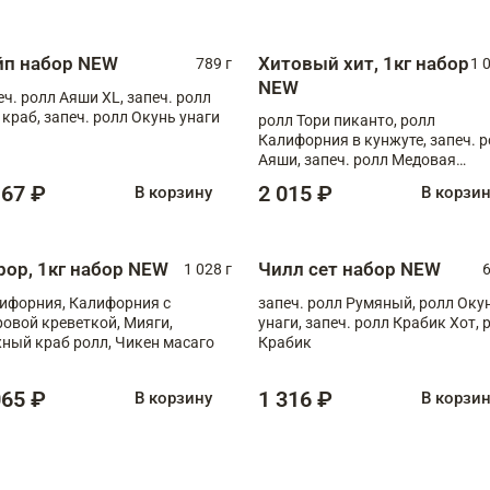
ная креветка XL, запеч. ролл
ный XL
йп набор NEW
Хитовый хит, 1кг набор
789 г
1 
NEW
еч. ролл Аяши XL, запеч. ролл
 краб, запеч. ролл Окунь унаги
ролл Тори пиканто, ролл
Калифорния в кунжуте, запеч. 
Аяши, запеч. ролл Медовая
креветка, ролл Филадельфия с
167 ₽
2 015 ₽
В корзину
В корзи
чукой
рор, 1кг набор NEW
Чилл сет набор NEW
1 028 г
6
ифорния, Калифорния с
запеч. ролл Румяный, ролл Оку
ровой креветкой, Мияги,
унаги, запеч. ролл Крабик Хот, 
ный краб ролл, Чикен масаго
Крабик
065 ₽
1 316 ₽
В корзину
В корзи