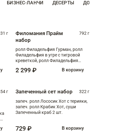
БИЗНЕС-ЛАНЧИ
ДЕСЕРТЫ
ДОПОЛНИТЕЛЬНО
Н
Филомания Прайм
31 г
792 г
набор
ролл Филадельфия Гурман, ролл
Филадельфия в угре с тигровой
креветкой, ролл Филадельфия
Прайм с двойным лососем
2 299 ₽
ну
В корзину
Запеченный сет набор
254 г
322 г
запеч. ролл Лососик Хот с терияки,
запеч. ролл Крабик Хот, суши
Запеченный краб 2 шт.
ка
ролл
729 ₽
ну
В корзину