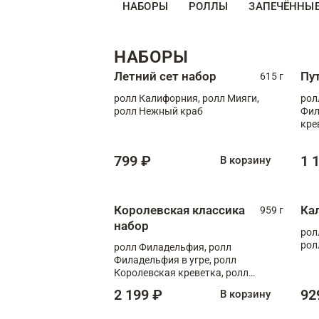
НАБОРЫ
РОЛЛЫ
ЗАПЕЧЁННЫ
НАБОРЫ
Летний сет набор
Пу
615 г
ролл Калифорния, ролл Мияги,
рол
ролл Нежный краб
Фил
кре
799 ₽
1 
В корзину
Королевская классика
Ка
959 г
набор
рол
рол
ролл Филадельфия, ролл
Филадельфия в угре, ролл
Королевская креветка, ролл
Калифорния
2 199 ₽
92
В корзину