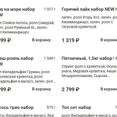
чу на море набор
Горячий лайк набор NEW
1 027 г
6
W
запеч. ролл Угорь Хот, запеч. р
Килиманджаро, запеч. ролл С
л Спайси лосось, ролл Самурай,
тигровой креветкой
еч. ролл Румяный XL, запеч.
л Килиманджаро
899 ₽
1 319 ₽
В корзину
В корзи
еш-рояль набор
Пятничный, 1,5кг набор
1 548 г
1 
W
Спринг-ролл с креветкой, Окунь
унаги, Медовая креветка, Аяши 
л Филадельфия Гурман, ролл
Моцарелломания, Сырная
олевская креветка, ролл
креветка XL
адельфия в масаго, запеч. ролл
ось Унаги XL, запеч. ролл
999 ₽
2 799 ₽
В корзину
В корзи
ровая креветка с моцареллой,
еч. ролл Эби краб с лососем
сось трио набор
Топ сет набор
575 г
7
ги, Филадельфия в масаго, Яки
ролл Филадельфия в масаго, ро