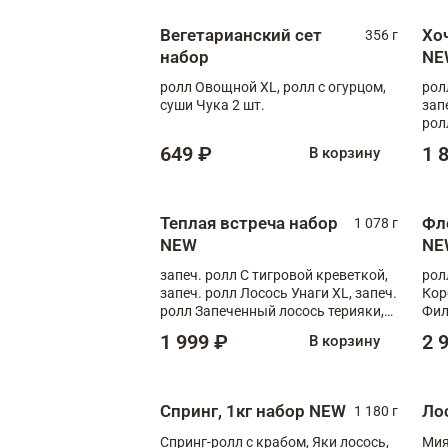
Вегетарианский сет
Хо
356 г
набор
NE
ролл Овощной XL, ролл с огурцом,
рол
суши Чука 2 шт.
зап
рол
649 ₽
1 
В корзину
Теплая встреча набор
Фл
1 078 г
NEW
NE
запеч. ролл С тигровой креветкой,
рол
запеч. ролл Лосось Унаги XL, запеч.
Кор
ролл Запеченный лосось терияки,
Фил
запеч. ролл Румяный XL
Лос
1 999 ₽
2 
В корзину
Тиг
зап
Спринг, 1кг набор NEW
Ло
1 180 г
Спринг-ролл с крабом, Яки лосось,
Мия