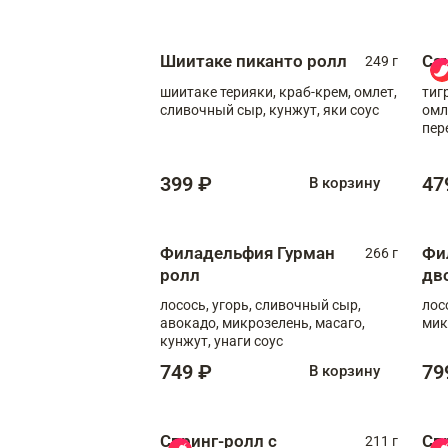
Шиитаке пиканто ролл
Са
249 г
шиитаке терияки, краб-крем, омлет,
тиг
сливочный сыр, кунжут, яки соус
омл
пер
мол
399 ₽
47
В корзину
Филадельфия Гурман
Фи
266 г
ролл
дв
лосось, угорь, сливочный сыр,
лос
авокадо, микрозелень, масаго,
мик
кунжут, унаги соус
749 ₽
79
В корзину
Спринг-ролл с
Сп
211 г