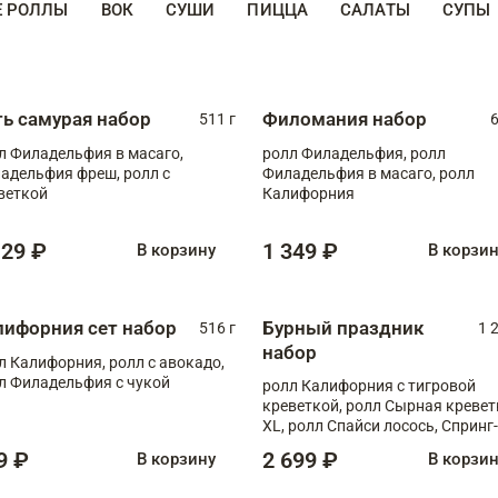
Е РОЛЛЫ
ВОК
СУШИ
ПИЦЦА
САЛАТЫ
СУПЫ
ть самурая набор
Филомания набор
511 г
6
л Филадельфия в масаго,
ролл Филадельфия, ролл
адельфия фреш, ролл с
Филадельфия в масаго, ролл
веткой
Калифорния
129 ₽
1 349 ₽
В корзину
В корзи
лифорния сет набор
Бурный праздник
516 г
1 
набор
л Калифорния, ролл с авокадо,
л Филадельфия с чукой
ролл Калифорния с тигровой
креветкой, ролл Сырная кревет
XL, ролл Спайси лосось, Спринг-
ролл с угрем и лососем, запеч. 
9 ₽
2 699 ₽
В корзину
В корзи
Медовая креветка