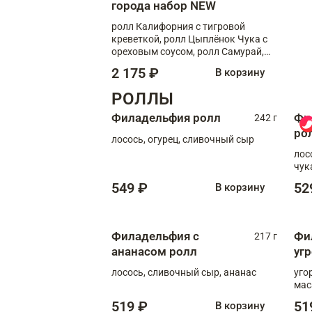
города набор NEW
ролл Калифорния с тигровой
креветкой, ролл Цыплёнок Чука с
ореховым соусом, ролл Самурай,
ролл Шиитаке пиканто, Спринг-
2 175 ₽
В корзину
ролл с крабом
РОЛЛЫ
Филадельфия ролл
Фи
242 г
ро
лосось, огурец, сливочный сыр
лос
чук
549 ₽
52
В корзину
Филадельфия с
Фи
217 г
ананасом ролл
уг
лосось, сливочный сыр, ананас
уго
мас
519 ₽
51
В корзину