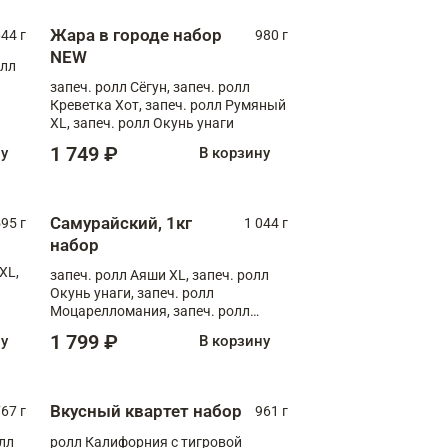
Жара в городе набор
44 г
980 г
NEW
олл
запеч. ролл Сёгун, запеч. ролл
Креветка Хот, запеч. ролл Румяный
XL, запеч. ролл Окунь унаги
1 749 ₽
ну
В корзину
Самурайский, 1кг
595 г
1 044 г
набор
XL,
запеч. ролл Аяши XL, запеч. ролл
Окунь унаги, запеч. ролл
Моцарелломания, запеч. ролл
Килиманджаро
1 799 ₽
ну
В корзину
Вкусный квартет набор
67 г
961 г
лл
ролл Калифорния с тигровой