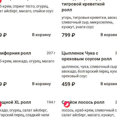
тигровой креветкой
б-крем, спринг-тесто, огурец,
ролл
ат айсберг, масаго, спайси соус
угорь, тигровые креветки, авок
сливочный сыр, микрозелень,
кунжут, унаги соус
9 ₽
799 ₽
В корзину
В корзи
лифорния ролл
Цыпленок Чука с
207 г
2
ореховым соусом ролл
б-крем, авокадо, огурец, масаго
цыпленок, чука, сливочный сыр
авокадо, болгарский перец, кун
ореховый соус
9 ₽
459 ₽
В корзину
В корзи
ощной XL ролл
Спайси лосось ролл
194 г
2
кадо, огурец, салат айсберг,
лосось, краб-крем, сливочный с
гарский перец, сладкий чили
салат айсберг, масаго, кунжут,