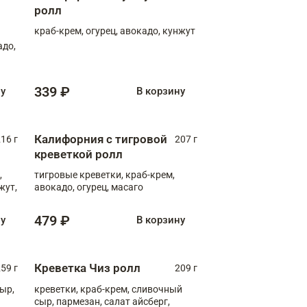
ролл
краб-крем, огурец, авокадо, кунжут
адо,
339 ₽
ну
В корзину
Калифорния с тигровой
16 г
207 г
креветкой ролл
,
тигровые креветки, краб-крем,
жут,
авокадо, огурец, масаго
479 ₽
ну
В корзину
Креветка Чиз ролл
59 г
209 г
ыр,
креветки, краб-крем, сливочный
сыр, пармезан, салат айсберг,