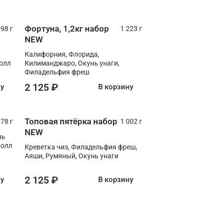
Фортуна, 1,2кг набор
098 г
1 223 г
NEW
Калифорния, Флорида,
ролл
Килиманджаро, Окунь унаги,
Филадельфия фреш
2 125 ₽
ну
В корзину
Топовая пятёрка набор
78 г
1 002 г
NEW
нь
ролл
Креветка чиз, Филадельфия фреш,
Аяши, Румяный, Окунь унаги
2 125 ₽
ну
В корзину