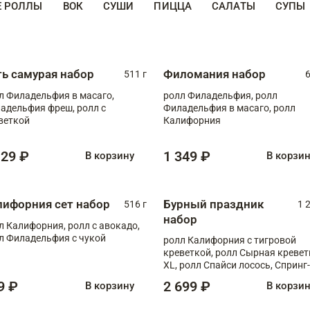
Е РОЛЛЫ
ВОК
СУШИ
ПИЦЦА
САЛАТЫ
СУПЫ
ть самурая набор
Филомания набор
511 г
6
л Филадельфия в масаго,
ролл Филадельфия, ролл
адельфия фреш, ролл с
Филадельфия в масаго, ролл
веткой
Калифорния
129 ₽
1 349 ₽
В корзину
В корзи
лифорния сет набор
Бурный праздник
516 г
1 
набор
л Калифорния, ролл с авокадо,
л Филадельфия с чукой
ролл Калифорния с тигровой
креветкой, ролл Сырная кревет
XL, ролл Спайси лосось, Спринг-
ролл с угрем и лососем, запеч. 
9 ₽
2 699 ₽
В корзину
В корзи
Медовая креветка