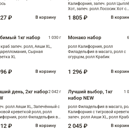
ось
Калифорния, запеч. ролл Цыпл
Хот, запеч. ролл Лососик Хот с
терияки , запеч. ролл Крабик Хо
227 ₽
1 805 ₽
В корзину
В корзи
бимый 1кг набор
Монако набор
1 030 г
6
 краб запеч. ролл, Аяши XL,
ролл Калифорния, ролл
арелломания, Сырная
Филадельфия в масаго, ролл с
ветка XL
огурцом, ролл Крабик
696 ₽
1 296 ₽
В корзину
В корзи
чший день, 2кг набор
Лучший выбор, 1кг
2 042 г
1 
W
набор NEW
еч. ролл Аяши XL, Запечённый с
ролл Филадельфия в масаго, ро
ровой креветкой ролл, ролл
Калифорния с тигровой креветк
ифорния, ролл Филадельфия в
запеч. ролл Аяши XL, ролл Краб
аго, запеч. ролл Румяный XL,
запеч. ролл Лосось терияки
912 ₽
2 045 ₽
В корзину
В корзи
еч. ролл Моцарелломания, ролл