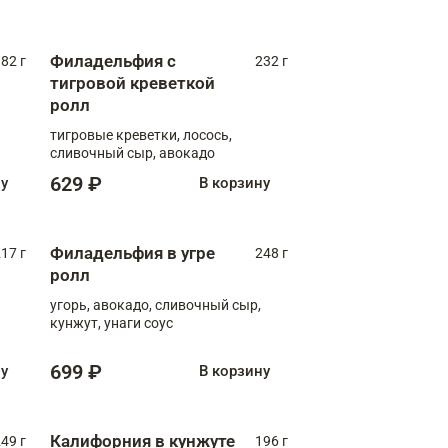
Филадельфия с
82 г
232 г
тигровой креветкой
ролл
тигровые креветки, лосось,
сливочный сыр, авокадо
629 ₽
ну
В корзину
Филадельфия в угре
17 г
248 г
ролл
угорь, авокадо, сливочный сыр,
кунжут, унаги соус
699 ₽
ну
В корзину
Калифорния в кунжуте
49 г
196 г