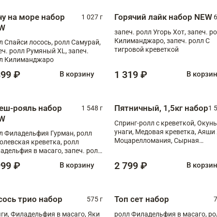
чу на море набор
Горячий лайк набор NEW
1 027 г
6
W
запеч. ролл Угорь Хот, запеч. р
Килиманджаро, запеч. ролл С
л Спайси лосось, ролл Самурай,
тигровой креветкой
еч. ролл Румяный XL, запеч.
л Килиманджаро
899 ₽
1 319 ₽
В корзину
В корзи
еш-рояль набор
Пятничный, 1,5кг набор
1 548 г
1 
W
Спринг-ролл с креветкой, Окунь
унаги, Медовая креветка, Аяши 
л Филадельфия Гурман, ролл
Моцарелломания, Сырная
олевская креветка, ролл
креветка XL
адельфия в масаго, запеч. ролл
ось Унаги XL, запеч. ролл
999 ₽
2 799 ₽
В корзину
В корзи
ровая креветка с моцареллой,
еч. ролл Эби краб с лососем
сось трио набор
Топ сет набор
575 г
7
ги, Филадельфия в масаго, Яки
ролл Филадельфия в масаго, ро