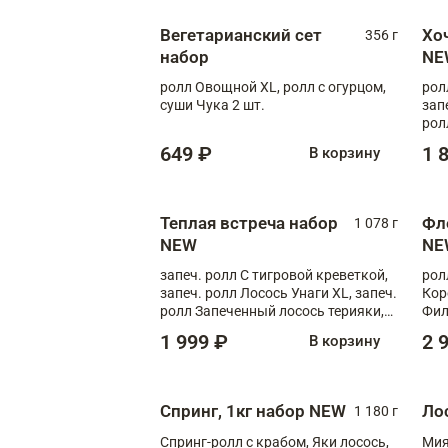
Вегетарианский сет
Хо
356 г
набор
NE
ролл Овощной XL, ролл с огурцом,
рол
суши Чука 2 шт.
зап
рол
649 ₽
1 
В корзину
Теплая встреча набор
Фл
1 078 г
NEW
NE
запеч. ролл С тигровой креветкой,
рол
запеч. ролл Лосось Унаги XL, запеч.
Кор
ролл Запеченный лосось терияки,
Фил
запеч. ролл Румяный XL
Лос
1 999 ₽
2 
В корзину
Тиг
зап
Спринг, 1кг набор NEW
Ло
1 180 г
Спринг-ролл с крабом, Яки лосось,
Мия