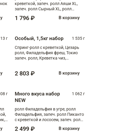
ёнок
креветкой, запеч. ролл Аяши XL,
запеч. ролл Сырный XL, ролл
т
Калифорния
1 796 ₽
ну
В корзину
Особый, 1,5кг набор
13 г
1 535 г
Спринг-ролл с креветкой, Цезарь
ролл, Филадельфия фреш, Токио
запеч. ролл, Креветка чиз,
Запечённый лосось терияки,
Флорида
2 803 ₽
ну
В корзину
Много вкуса набор
008 г
1 062 г
NEW
лл
ролл Филадельфия в угре, ролл
ой,
Филадельфия, запеч. ролл Пиканто
ик,
с креветкой и лососем, запеч. ролл
С тигровой креветкой
2 499 ₽
ну
В корзину