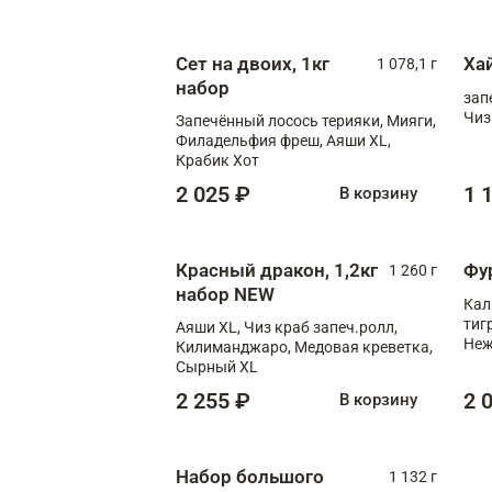
Сыр
Сыр
Сет на двоих, 1кг
Ха
1 078,1 г
набор
зап
Чиз
Запечённый лосось терияки, Мияги,
Филадельфия фреш, Аяши XL,
Крабик Хот
2 025 ₽
1 
В корзину
Красный дракон, 1,2кг
Фу
1 260 г
набор NEW
Кал
тиг
Аяши XL, Чиз краб запеч.ролл,
Неж
Килиманджаро, Медовая креветка,
Сырный XL
2 255 ₽
2 
В корзину
Набор большого
1 132 г