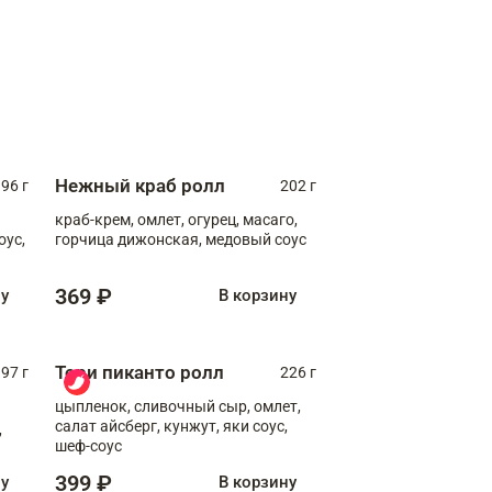
Нежный краб ролл
96 г
202 г
краб-крем, омлет, огурец, масаго,
оус,
горчица дижонская, медовый соус
369 ₽
ну
В корзину
Тори пиканто ролл
97 г
226 г
цыпленок, сливочный сыр, омлет,
салат айсберг, кунжут, яки соус,
,
шеф-соус
399 ₽
ну
В корзину