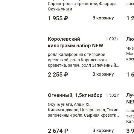
Спринг-ролл с креветкой, Флорида,
лос
Окунь унаги
1 955 ₽
1 
В корзину
Королевский
Лю
1 092 г
килограмм набор NEW
Чиз
Моц
ролл Калифорния с тигровой
кре
креветкой, ролл Королевская
креветка, запеч. ролл Запеченный
лосось терияки, запеч. ролл Аяши
2 255 ₽
1 
В корзину
XL, запеч. ролл Крабик Хот
Огненный, 1,5кг набор
Лу
1 532 г
NE
Окунь унаги, Аяши XL,
Килиманджаро, Цезарь ролл, Токио
зап
запеченный ролл, Сырная креветка
тиг
XL
Кал
мас
2 674 ₽
3 
В корзину
зап