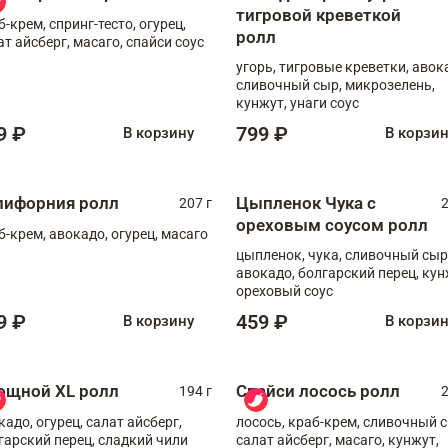
тигровой креветкой
б-крем, спринг-тесто, огурец,
ролл
ат айсберг, масаго, спайси соус
угорь, тигровые креветки, авок
сливочный сыр, микрозелень,
кунжут, унаги соус
9 ₽
799 ₽
В корзину
В корзи
лифорния ролл
Цыпленок Чука с
207 г
2
ореховым соусом ролл
б-крем, авокадо, огурец, масаго
цыпленок, чука, сливочный сыр
авокадо, болгарский перец, кун
ореховый соус
9 ₽
459 ₽
В корзину
В корзи
ощной XL ролл
Спайси лосось ролл
194 г
2
кадо, огурец, салат айсберг,
лосось, краб-крем, сливочный с
гарский перец, сладкий чили
салат айсберг, масаго, кунжут,