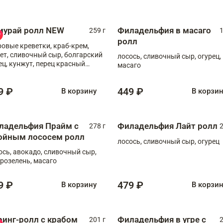
мурай ролл NEW
Филадельфия в масаго
259 г
1
ролл
ровые креветки, краб-крем,
ет, сливочный сыр, болгарский
лосось, сливочный сыр, огурец,
ец, кунжут, перец красный
масаго
отый, масаго, шеф-соус
9 ₽
449 ₽
В корзину
В корзи
ладельфия Прайм с
Филадельфия Лайт ролл
278 г
2
ойным лососем ролл
лосось, сливочный сыр, огурец
ось, авокадо, сливочный сыр,
розелень, масаго
9 ₽
479 ₽
В корзину
В корзи
ринг-ролл с крабом
Филадельфия в угре с
201 г
2