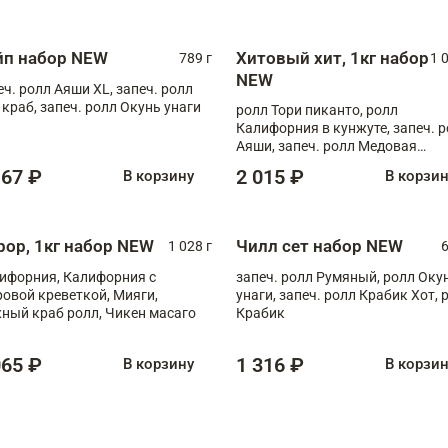
ная креветка XL, запеч. ролл
ный XL
йп набор NEW
Хитовый хит, 1кг набор
789 г
1 
NEW
еч. ролл Аяши XL, запеч. ролл
 краб, запеч. ролл Окунь унаги
ролл Тори пиканто, ролл
Калифорния в кунжуте, запеч. 
Аяши, запеч. ролл Медовая
креветка, ролл Филадельфия с
167 ₽
2 015 ₽
В корзину
В корзи
чукой
рор, 1кг набор NEW
Чилл сет набор NEW
1 028 г
6
ифорния, Калифорния с
запеч. ролл Румяный, ролл Оку
ровой креветкой, Мияги,
унаги, запеч. ролл Крабик Хот, 
ный краб ролл, Чикен масаго
Крабик
065 ₽
1 316 ₽
В корзину
В корзи