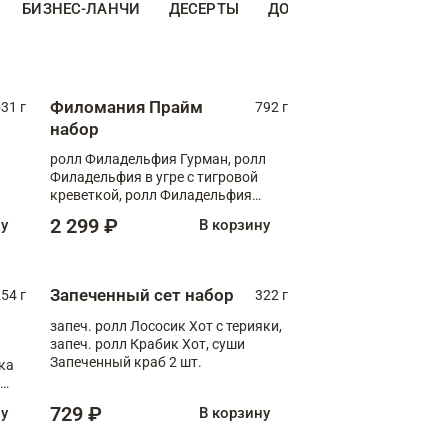
БИЗНЕС-ЛАНЧИ
ДЕСЕРТЫ
ДОПОЛНИТЕЛЬНО
Н
Филомания Прайм
31 г
792 г
набор
ролл Филадельфия Гурман, ролл
Филадельфия в угре с тигровой
креветкой, ролл Филадельфия
Прайм с двойным лососем
2 299 ₽
ну
В корзину
Запеченный сет набор
254 г
322 г
запеч. ролл Лососик Хот с терияки,
запеч. ролл Крабик Хот, суши
Запеченный краб 2 шт.
ка
ролл
729 ₽
ну
В корзину