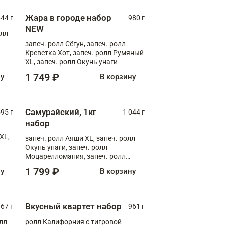
Жара в городе набор
44 г
980 г
NEW
олл
запеч. ролл Сёгун, запеч. ролл
Креветка Хот, запеч. ролл Румяный
XL, запеч. ролл Окунь унаги
1 749 ₽
ну
В корзину
Самурайский, 1кг
595 г
1 044 г
набор
XL,
запеч. ролл Аяши XL, запеч. ролл
Окунь унаги, запеч. ролл
Моцарелломания, запеч. ролл
Килиманджаро
1 799 ₽
ну
В корзину
Вкусный квартет набор
67 г
961 г
лл
ролл Калифорния с тигровой