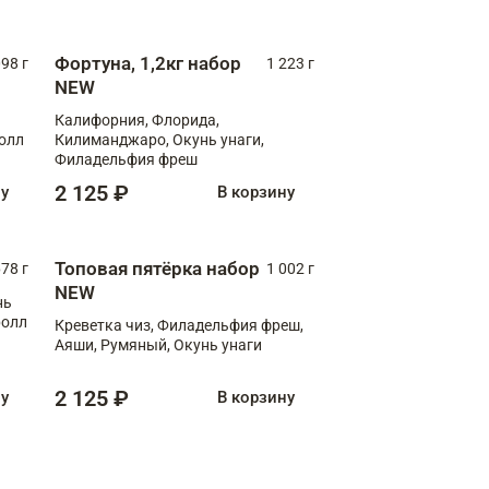
Фортуна, 1,2кг набор
098 г
1 223 г
NEW
Калифорния, Флорида,
ролл
Килиманджаро, Окунь унаги,
Филадельфия фреш
2 125 ₽
ну
В корзину
Топовая пятёрка набор
78 г
1 002 г
NEW
нь
ролл
Креветка чиз, Филадельфия фреш,
Аяши, Румяный, Окунь унаги
2 125 ₽
ну
В корзину