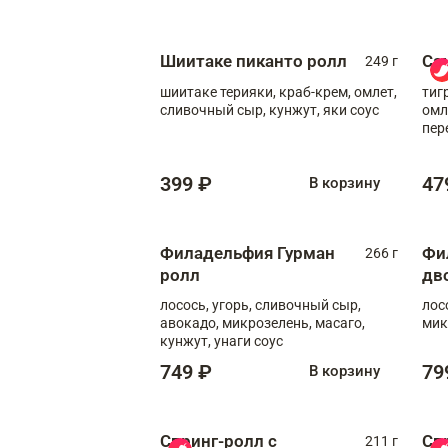
Шиитаке пиканто ролл
Са
249 г
шиитаке терияки, краб-крем, омлет,
тиг
сливочный сыр, кунжут, яки соус
омл
пер
мол
399 ₽
47
В корзину
Филадельфия Гурман
Фи
266 г
ролл
дв
лосось, угорь, сливочный сыр,
лос
авокадо, микрозелень, масаго,
мик
кунжут, унаги соус
749 ₽
79
В корзину
Спринг-ролл с
Сп
211 г