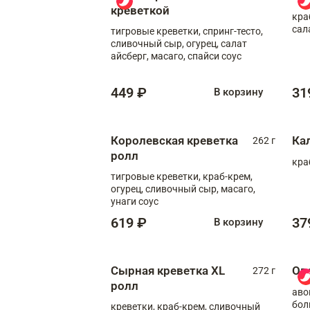
креветкой
кра
сал
тигровые креветки, спринг-тесто,
сливочный сыр, огурец, салат
айсберг, масаго, спайси соус
449 ₽
31
В корзину
Королевская креветка
Ка
262 г
ролл
кра
тигровые креветки, краб-крем,
огурец, сливочный сыр, масаго,
унаги соус
619 ₽
37
В корзину
Сырная креветка XL
Ов
272 г
ролл
аво
бол
креветки, краб-крем, сливочный