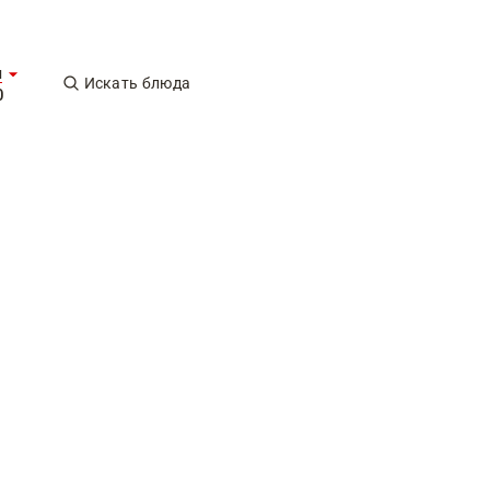
ы
Искать блюда
0