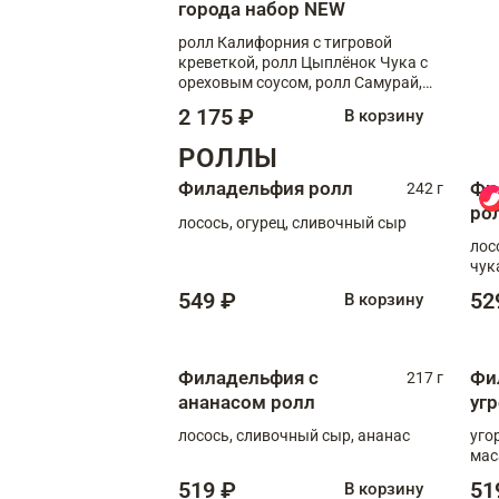
города набор NEW
ролл Калифорния с тигровой
креветкой, ролл Цыплёнок Чука с
ореховым соусом, ролл Самурай,
ролл Шиитаке пиканто, Спринг-
2 175 ₽
В корзину
ролл с крабом
РОЛЛЫ
Филадельфия ролл
Фи
242 г
ро
лосось, огурец, сливочный сыр
лос
чук
549 ₽
52
В корзину
Филадельфия с
Фи
217 г
ананасом ролл
уг
лосось, сливочный сыр, ананас
уго
мас
519 ₽
51
В корзину