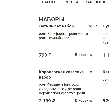
НАБОРЫ
РОЛЛЫ
ЗАПЕЧЁННЫ
НАБОРЫ
Летний сет набор
Пу
615 г
ролл Калифорния, ролл Мияги,
рол
ролл Нежный краб
Фил
кре
799 ₽
1 
В корзину
Королевская классика
Ка
959 г
набор
рол
рол
ролл Филадельфия, ролл
Филадельфия в угре, ролл
Королевская креветка, ролл
Калифорния
2 199 ₽
92
В корзину