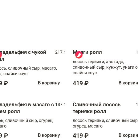
ладельфия с чукой
Мияги ролл
217 г
1
лл
лосось терияки, авокадо,
сливочный сыр, кунжут, унаги с
ось, сливочный сыр, масаго,
спайси соус
а, спайси соус
9 ₽
419 ₽
В корзину
В корзи
ладельфия в масаго с
Сливочный лосось
187 г
1
рем ролл
терияки ролл
рь, сливочный сыр, огурец,
лосось терияки, сливочный сыр
аго
огурец, масаго
9 ₽
419 ₽
В корзину
В корзи