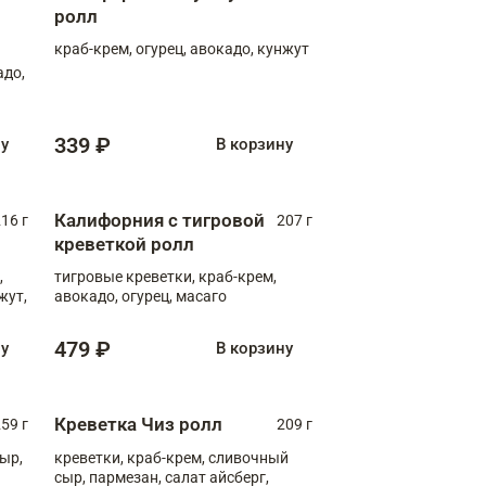
ролл
краб-крем, огурец, авокадо, кунжут
адо,
339 ₽
ну
В корзину
Калифорния с тигровой
16 г
207 г
креветкой ролл
,
тигровые креветки, краб-крем,
жут,
авокадо, огурец, масаго
479 ₽
ну
В корзину
Креветка Чиз ролл
59 г
209 г
ыр,
креветки, краб-крем, сливочный
сыр, пармезан, салат айсберг,