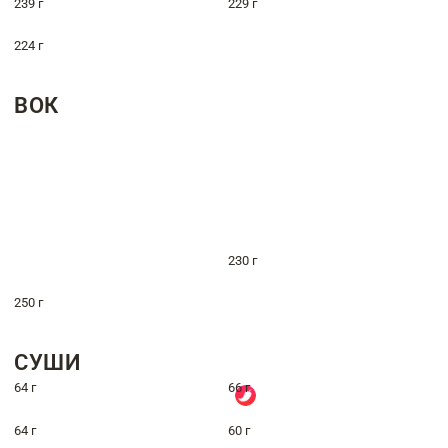
239 г
229 г
224 г
ВОК
230 г
250 г
СУШИ
64 г
66 г
64 г
60 г