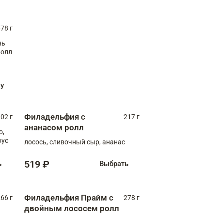
78 г
нь
ролл
ну
Филадельфия с
02 г
217 г
ананасом ролл
о,
оус
лосось, сливочный сыр, ананас
519 ₽
ь
Выбрать
Филадельфия Прайм с
66 г
278 г
двойным лососем ролл