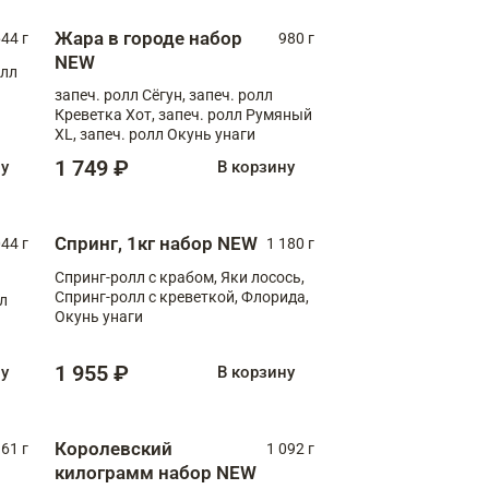
Жара в городе набор
44 г
980 г
NEW
олл
запеч. ролл Сёгун, запеч. ролл
Креветка Хот, запеч. ролл Румяный
XL, запеч. ролл Окунь унаги
1 749 ₽
ну
В корзину
Спринг, 1кг набор NEW
044 г
1 180 г
Спринг-ролл с крабом, Яки лосось,
Спринг-ролл с креветкой, Флорида,
лл
Окунь унаги
1 955 ₽
ну
В корзину
Королевский
61 г
1 092 г
килограмм набор NEW