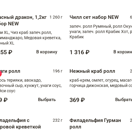
асный дракон, 1,2кг
Чилл сет набор NEW
1 260 г
6
бор NEW
запеч. ролл Румяный, ролл Оку
унаги, запеч. ролл Крабик Хот, 
и XL, Чиз краб запеч.ролл,
Крабик
иманджаро, Медовая креветка,
ный XL
255 ₽
1 316 ₽
В корзину
В корзи
яги ролл
Нежный краб ролл
196 г
2
ось терияки, авокадо,
краб-крем, омлет, огурец, масаг
вочный сыр, кунжут, унаги соус,
горчица дижонская, медовый с
йси соус
9 ₽
369 ₽
Выбрать
Выбрат
ладельфия с
Филадельфия Гурман
232 г
2
гровой креветкой
ролл