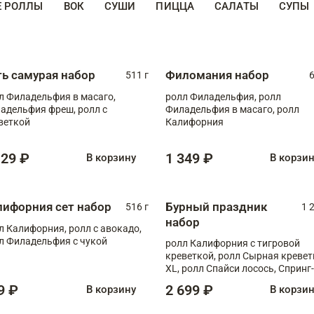
Е РОЛЛЫ
ВОК
СУШИ
ПИЦЦА
САЛАТЫ
СУПЫ
ть самурая набор
Филомания набор
511 г
6
л Филадельфия в масаго,
ролл Филадельфия, ролл
адельфия фреш, ролл с
Филадельфия в масаго, ролл
веткой
Калифорния
129 ₽
1 349 ₽
В корзину
В корзи
лифорния сет набор
Бурный праздник
516 г
1 
набор
л Калифорния, ролл с авокадо,
л Филадельфия с чукой
ролл Калифорния с тигровой
креветкой, ролл Сырная кревет
XL, ролл Спайси лосось, Спринг-
ролл с угрем и лососем, запеч. 
9 ₽
2 699 ₽
В корзину
В корзи
Медовая креветка