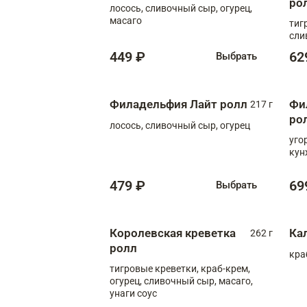
ро
лосось, сливочный сыр, огурец,
масаго
тиг
сли
449 ₽
62
Выбрать
Филадельфия Лайт ролл
Фи
217 г
ро
лосось, сливочный сыр, огурец
уго
кун
479 ₽
69
Выбрать
Королевская креветка
Ка
262 г
ролл
кра
тигровые креветки, краб-крем,
огурец, сливочный сыр, масаго,
унаги соус