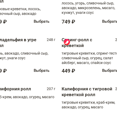
лл
лосось, угорь, сливочный сыр,
авокадо, микрозелень, масаго,
ровые креветки, лосось,
кунжут, унаги соус
вочный сыр, авокадо
9 ₽
749 ₽
Выбрать
Выбрат
ладельфия в угре
Спринг-ролл с
248 г
2
лл
креветкой
рь, авокадо, сливочный сыр,
тигровые креветки, спринг-тест
жут, унаги соус
сливочный сыр, огурец, салат
айсберг, масаго, спайси соус
9 ₽
449 ₽
Выбрать
Выбрат
лифорния ролл
Калифорния с тигровой
207 г
2
креветкой ролл
б-крем, авокадо, огурец, масаго
тигровые креветки, краб-крем,
авокадо, огурец, масаго