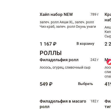
Сырная креветка XL, запеч. ролл
Сырный XL
Хайп набор NEW
Кр
789 г
на
запеч. ролл Аяши XL, запеч. ролл
Чиз краб, запеч. ролл Окунь унаги
Аяш
Кил
Сыр
1 167 ₽
2 
В корзину
РОЛЛЫ
Филадельфия ролл
Ми
242 г
лосось, огурец, сливочный сыр
лос
сли
спа
549 ₽
41
Выбрать
Филадельфия в масаго
Фи
182 г
ролл
ти