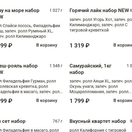
чу на море набор
Горячий лайк набор NEW
1 027 г
6
W
запеч. ролл Угорь Хот, запеч. р
Килиманджаро, запеч. ролл С
л Спайси лосось, Филадельфии
тигровой креветкой
ш, запеч. ролл Румяный XL,
еч. ролл Килиманджаро
899 ₽
1 319 ₽
В корзину
В корзи
еш-рояль набор
Самурайский, 1кг
1 548 г
1 
W
набор
л Филадельфия Гурман, ролл
запеч. ролл Аяши XL, запеч. ро
олевская креветка, ролл
Окунь унаги, запеч. ролл
адельфия в масаго, запеч. ролл
Моцарелломания, запеч. ролл
ось Унаги XL, запеч. ролл
Килиманджаро
999 ₽
1 799 ₽
В корзину
В корзи
ровая креветка с моцареллой,
еч. ролл Эби краб с лососем
п сет набор
Вкусный квартет набор
767 г
9
л Филадельфия в масаго, ролл
ролл Калифорния с тигровой