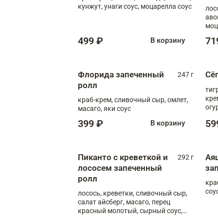
кунжут, унаги соус, моцарелла соус
лос
аво
моц
499 ₽
71
В корзину
Флорида запеченный
Сё
247 г
ролл
тиг
кре
краб-крем, сливочный сыр, омлет,
огу
масаго, яки соус
соус
399 ₽
59
В корзину
Пиканто с креветкой и
Ая
292 г
лососем запеченный
за
ролл
кра
соус
лосось, креветки, сливочный сыр,
салат айсберг, масаго, перец
красный молотый, сырный соус,