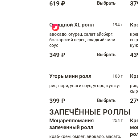
619 ₽
37
Выбрать
Овощной XL ролл
Кр
194 г
авокадо, огурец, салат айсберг,
кре
болгарский перец, сладкий чили
сыр
соус
кун
диж
349 ₽
43
Выбрать
Угорь мини ролл
Кр
108 г
рис, нори, унаги соус, угорь, кунжут
рис
сыр
399 ₽
27
Выбрать
ЗАПЕЧЁННЫЕ РОЛЛЫ
Моцарелломания
Кр
254 г
запеченный ролл
мо
ро
краб-крем, омлет, авокадо, масаго,