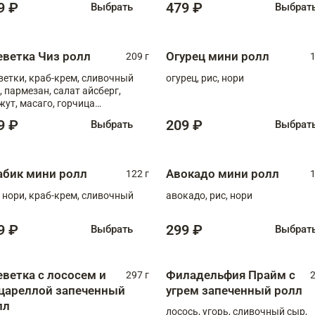
9 ₽
479 ₽
Выбрать
Выбрат
еветка Чиз ролл
Огурец мини ролл
209 г
1
ветки, краб-крем, сливочный
огурец, рис, нори
, пармезан, салат айсберг,
жут, масаго, горчица
онская, медовый соус
9 ₽
209 ₽
Выбрать
Выбрат
абик мини ролл
Авокадо мини ролл
122 г
1
, нори, краб-крем, сливочный
авокадо, рис, нори
9 ₽
299 ₽
Выбрать
Выбрат
еветка с лососем и
Филадельфия Прайм с
297 г
2
цареллой запеченный
угрем запеченный ролл
лл
лосось, угорь, сливочный сыр,