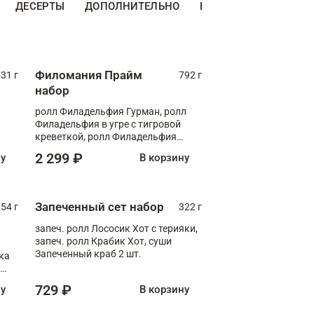
ДЕСЕРТЫ
ДОПОЛНИТЕЛЬНО
НАПИТКИ
Филомания Прайм
31 г
792 г
набор
ролл Филадельфия Гурман, ролл
Филадельфия в угре с тигровой
креветкой, ролл Филадельфия
Прайм с двойным лососем
2 299 ₽
ну
В корзину
Запеченный сет набор
254 г
322 г
запеч. ролл Лососик Хот с терияки,
запеч. ролл Крабик Хот, суши
Запеченный краб 2 шт.
ка
ролл
729 ₽
ну
В корзину