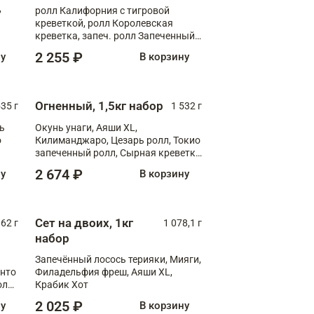
,
ролл Калифорния с тигровой
креветкой, ролл Королевская
креветка, запеч. ролл Запеченный
лосось терияки, запеч. ролл Аяши
2 255 ₽
ну
В корзину
XL, запеч. ролл Крабик Хот
Огненный, 1,5кг набор
535 г
1 532 г
ь
Окунь унаги, Аяши XL,
о
Килиманджаро, Цезарь ролл, Токио
запеченный ролл, Сырная креветка
XL
2 674 ₽
ну
В корзину
Сет на двоих, 1кг
062 г
1 078,1 г
набор
Запечённый лосось терияки, Мияги,
анто
Филадельфия фреш, Аяши XL,
олл
Крабик Хот
2 025 ₽
ну
В корзину