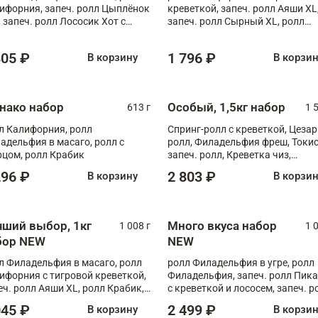
ифорния, запеч. ролл Цыплёнок
креветкой, запеч. ролл Аяши XL
, запеч. ролл Лососик Хот с
запеч. ролл Сырный XL, ролл
ияки , запеч. ролл Крабик Хот
Калифорния
805 ₽
1 796 ₽
В корзину
В корзи
нако набор
Особый, 1,5кг набор
613 г
1 
л Калифорния, ролл
Спринг-ролл с креветкой, Цезар
адельфия в масаго, ролл с
ролл, Филадельфия фреш, Токи
рцом, ролл Крабик
запеч. ролл, Креветка чиз,
Запечённый лосось терияки,
296 ₽
2 803 ₽
В корзину
В корзи
Флорида
чший выбор, 1кг
Много вкуса набор
1 008 г
1 
бор NEW
NEW
л Филадельфия в масаго, ролл
ролл Филадельфия в угре, ролл
ифорния с тигровой креветкой,
Филадельфия, запеч. ролл Пик
еч. ролл Аяши XL, ролл Крабик,
с креветкой и лососем, запеч. р
еч. ролл Лосось терияки
С тигровой креветкой
045 ₽
2 499 ₽
В корзину
В корзи