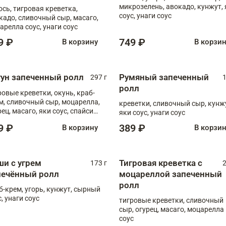
микрозелень, авокадо, кунжут, 
ось, тигровая креветка,
соус, унаги соус
кадо, сливочный сыр, масаго,
арелла соус, унаги соус
9 ₽
749 ₽
В корзину
В корзи
гун запеченный ролл
Румяный запеченный
297 г
1
ролл
ровые креветки, окунь, краб-
м, сливочный сыр, моцарелла,
креветки, сливочный сыр, кунж
рец, масаго, яки соус, спайси
яки соус, унаги соус
, унаги соус
9 ₽
389 ₽
В корзину
В корзи
ши с угрем
Тигровая креветка с
173 г
2
печённый ролл
моцареллой запеченный
ролл
б-крем, угорь, кунжут, сырный
, унаги соус
тигровые креветки, сливочный
сыр, огурец, масаго, моцарелла
соус