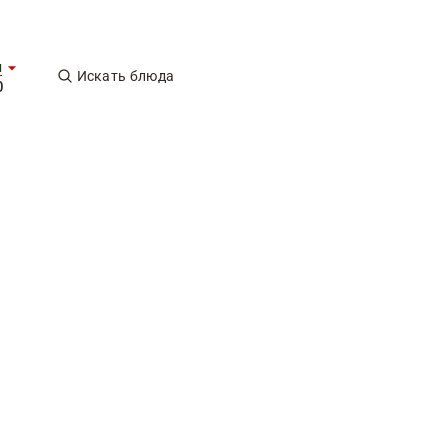
ы
Искать блюда
0