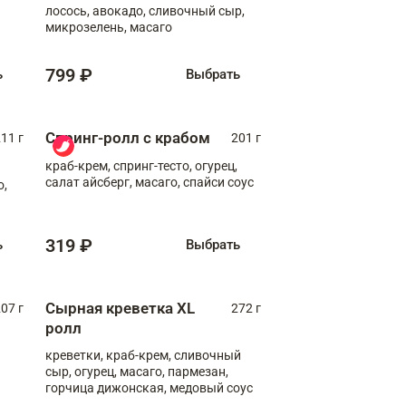
лосось, авокадо, сливочный сыр,
микрозелень, масаго
799 ₽
ь
Выбрать
Спринг-ролл с крабом
11 г
201 г
краб-крем, спринг-тесто, огурец,
салат айсберг, масаго, спайси соус
о,
319 ₽
ь
Выбрать
Сырная креветка XL
07 г
272 г
ролл
креветки, краб-крем, сливочный
сыр, огурец, масаго, пармезан,
горчица дижонская, медовый соус