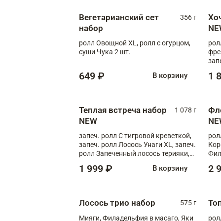
Вегетарианский сет
Хо
356 г
набор
NE
ролл Овощной XL, ролл с огурцом,
рол
суши Чука 2 шт.
фре
зап
649 ₽
1 
В корзину
Теплая встреча набор
Фл
1 078 г
NEW
NE
запеч. ролл С тигровой креветкой,
рол
запеч. ролл Лосось Унаги XL, запеч.
Кор
ролл Запеченный лосось терияки,
Фил
запеч. ролл Румяный XL
Лос
1 999 ₽
2 
В корзину
Тиг
зап
Лосось трио набор
То
575 г
Мияги, Филадельфия в масаго, Яки
рол