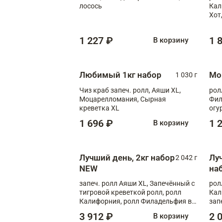
лосось
Кал
Хот
тер
1 227 ₽
1 
В корзину
Любимый 1кг набор
Мо
1 030 г
Чиз краб запеч. ролл, Аяши XL,
рол
Моцарелломания, Сырная
Фил
креветка XL
огу
1 696 ₽
1 
В корзину
Лучший день, 2кг набор
Лу
2 042 г
NEW
на
запеч. ролл Аяши XL, Запечённый с
рол
тигровой креветкой ролл, ролл
Кал
Калифорния, ролл Филадельфия в
зап
масаго, запеч. ролл Румяный XL,
зап
3 912 ₽
2 
В корзину
запеч. ролл Моцарелломания, ролл