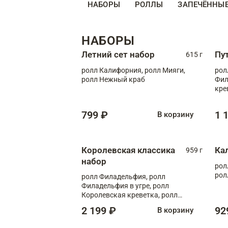
НАБОРЫ
РОЛЛЫ
ЗАПЕЧЁННЫ
НАБОРЫ
Летний сет набор
Пу
615 г
ролл Калифорния, ролл Мияги,
рол
ролл Нежный краб
Фил
кре
799 ₽
1 
В корзину
Королевская классика
Ка
959 г
набор
рол
рол
ролл Филадельфия, ролл
Филадельфия в угре, ролл
Королевская креветка, ролл
Калифорния
2 199 ₽
92
В корзину