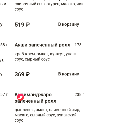
яки
сливочный сыр, огурец, масаго, яки
соус
519 ₽
ну
В корзину
Аяши запеченный ролл
58 г
178 г
краб-крем, омлет, кунжут, унаги
соус, сырный соус
ут,
369 ₽
ну
В корзину
Килиманджаро
57 г
238 г
запеченный ролл
цыпленок, омлет, сливочный сыр,
масаго, сырный соус, азиатский
соус