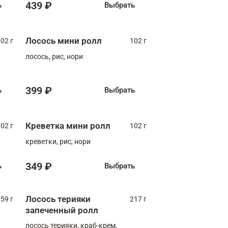
439 ₽
ь
Выбрать
Лосось мини ролл
02 г
102 г
лосось, рис, нори
399 ₽
ь
Выбрать
Креветка мини ролл
02 г
102 г
креветки, рис, нори
349 ₽
ь
Выбрать
Лосось терияки
59 г
217 г
запеченный ролл
лосось терияки, краб-крем,