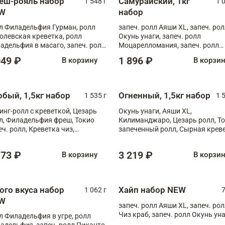
еш-рояль набор
Самурайский, 1кг
1 548 г
1 
W
набор
л Филадельфия Гурман, ролл
запеч. ролл Аяши XL, запеч. ро
олевская креветка, ролл
Окунь унаги, запеч. ролл
адельфия в масаго, запеч. ролл
Моцарелломания, запеч. ролл
ось Унаги XL, запеч. ролл
Килиманджаро
049 ₽
1 896 ₽
В корзину
В корзи
ровая креветка с моцареллой,
еч. ролл Эби краб с лососем
обый, 1,5кг набор
Огненный, 1,5кг набор
1 535 г
1 
инг-ролл с креветкой, Цезарь
Окунь унаги, Аяши XL,
л, Филадельфия фреш, Токио
Килиманджаро, Цезарь ролл, Т
еч. ролл, Креветка чиз,
запеченный ролл, Сырная крев
ечённый лосось терияки,
XL
рида
173 ₽
3 219 ₽
В корзину
В корзи
ого вкуса набор
Хайп набор NEW
1 062 г
7
W
запеч. ролл Аяши XL, запеч. ро
Чиз краб, запеч. ролл Окунь ун
л Филадельфия в угре, ролл
адельфия, запеч. ролл Пиканто