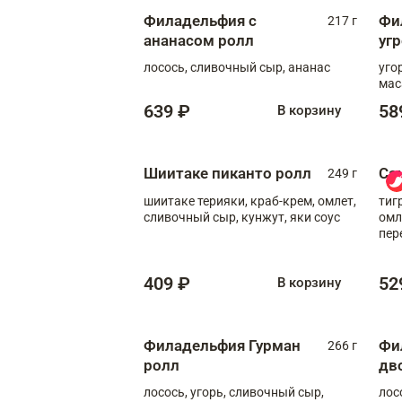
Филадельфия с
Фи
217 г
ананасом ролл
уг
лосось, сливочный сыр, ананас
уго
мас
639 ₽
58
В корзину
Шиитаке пиканто ролл
Са
249 г
шиитаке терияки, краб-крем, омлет,
тиг
сливочный сыр, кунжут, яки соус
омл
пер
мол
409 ₽
52
В корзину
Филадельфия Гурман
Фи
266 г
ролл
дв
лосось, угорь, сливочный сыр,
лос