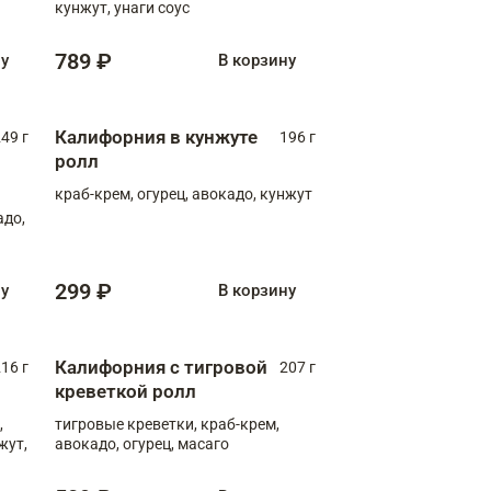
кунжут, унаги соус
789 ₽
ну
В корзину
Калифорния в кунжуте
49 г
196 г
ролл
краб-крем, огурец, авокадо, кунжут
адо,
299 ₽
ну
В корзину
Калифорния с тигровой
16 г
207 г
креветкой ролл
,
тигровые креветки, краб-крем,
жут,
авокадо, огурец, масаго