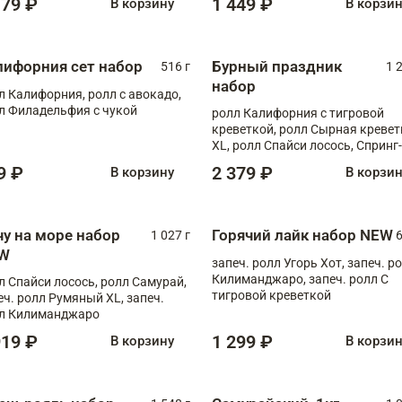
179 ₽
1 449 ₽
В корзину
В корзи
лифорния сет набор
Бурный праздник
516 г
1 
набор
л Калифорния, ролл с авокадо,
л Филадельфия с чукой
ролл Калифорния с тигровой
креветкой, ролл Сырная кревет
XL, ролл Спайси лосось, Спринг-
ролл с угрем и лососем, запеч. 
9 ₽
2 379 ₽
В корзину
В корзи
Медовая креветка
чу на море набор
Горячий лайк набор NEW
1 027 г
6
W
запеч. ролл Угорь Хот, запеч. р
Килиманджаро, запеч. ролл С
л Спайси лосось, ролл Самурай,
тигровой креветкой
еч. ролл Румяный XL, запеч.
л Килиманджаро
919 ₽
1 299 ₽
В корзину
В корзи