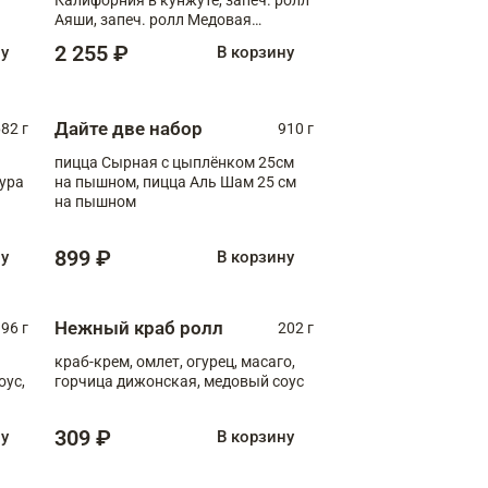
Аяши, запеч. ролл Медовая
креветка, ролл Филадельфия с
2 255 ₽
ну
В корзину
чукой
Дайте две набор
82 г
910 г
пицца Сырная с цыплёнком 25см
пура
на пышном, пицца Аль Шам 25 см
на пышном
899 ₽
ну
В корзину
Нежный краб ролл
96 г
202 г
краб-крем, омлет, огурец, масаго,
оус,
горчица дижонская, медовый соус
309 ₽
ну
В корзину