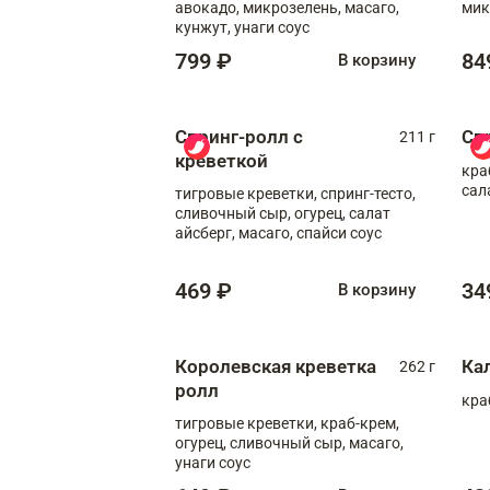
авокадо, микрозелень, масаго,
мик
кунжут, унаги соус
799 ₽
84
В корзину
Спринг-ролл с
Сп
211 г
креветкой
кра
сал
тигровые креветки, спринг-тесто,
сливочный сыр, огурец, салат
айсберг, масаго, спайси соус
469 ₽
34
В корзину
Королевская креветка
Ка
262 г
ролл
кра
тигровые креветки, краб-крем,
огурец, сливочный сыр, масаго,
унаги соус