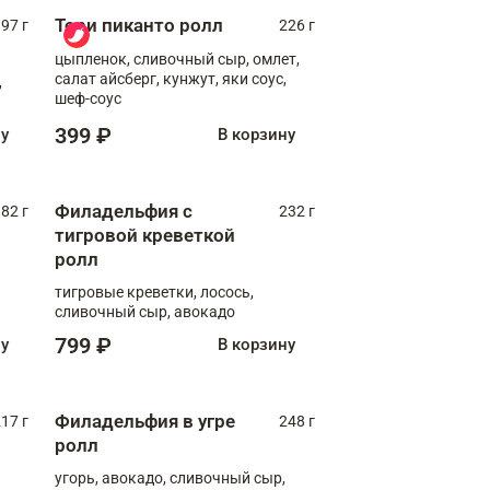
Тори пиканто ролл
97 г
226 г
цыпленок, сливочный сыр, омлет,
салат айсберг, кунжут, яки соус,
,
шеф-соус
399 ₽
ну
В корзину
Филадельфия с
82 г
232 г
тигровой креветкой
ролл
тигровые креветки, лосось,
сливочный сыр, авокадо
799 ₽
ну
В корзину
Филадельфия в угре
17 г
248 г
ролл
угорь, авокадо, сливочный сыр,