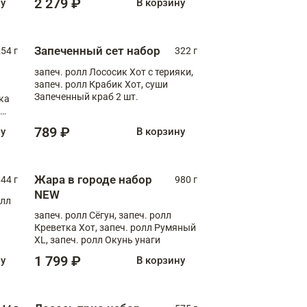
2 279 ₽
ну
В корзину
Запеченный сет набор
254 г
322 г
запеч. ролл Лососик Хот с терияки,
запеч. ролл Крабик Хот, суши
Запеченный краб 2 шт.
ка
ролл
789 ₽
ну
В корзину
Жара в городе набор
44 г
980 г
NEW
олл
запеч. ролл Сёгун, запеч. ролл
Креветка Хот, запеч. ролл Румяный
XL, запеч. ролл Окунь унаги
1 799 ₽
ну
В корзину