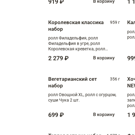
919 ₽
1 
В корзину
Королевская классика
Ка
959 г
набор
рол
рол
ролл Филадельфия, ролл
Филадельфия в угре, ролл
Королевская креветка, ролл
Калифорния
2 279 ₽
99
В корзину
Вегетарианский сет
Хо
356 г
набор
NE
ролл Овощной XL, ролл с огурцом,
рол
суши Чука 2 шт.
зап
рол
699 ₽
1 
В корзину