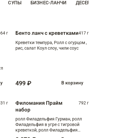
СУПЫ
БИЗНЕС-ЛАНЧИ
ДЕСЕРТЫ
ДОПОЛНИТЕ
Бенто ланч с креветками
64 г
417 г
Креветки темпура, Ролл с огурцом ,
рис, салат Коул слоу, чили соус
ул
499 ₽
ну
В корзину
Филомания Прайм
31 г
792 г
набор
ролл Филадельфия Гурман, ролл
Филадельфия в угре с тигровой
креветкой, ролл Филадельфия
Прайм с двойным лососем