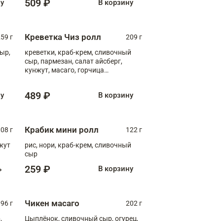
509 ₽
ну
В корзину
Креветка Чиз ролл
59 г
209 г
ыр,
креветки, краб-крем, сливочный
сыр, пармезан, салат айсберг,
кунжут, масаго, горчица
дижонская, медовый соус
489 ₽
ну
В корзину
Крабик мини ролл
08 г
122 г
нжут
рис, нори, краб-крем, сливочный
сыр
259 ₽
ь
В корзину
Чикен масаго
96 г
202 г
,
Цыплёнок, сливочный сыр, огурец,