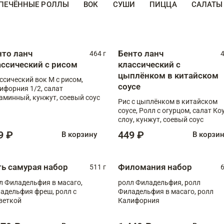
ПЕЧЁННЫЕ РОЛЛЫ
ВОК
СУШИ
ПИЦЦА
САЛАТЫ
нто ланч
Бенто ланч
464 г
4
ассический с рисом
классический с
цыплёнком в китайском
ссический вок М с рисом,
соусе
ифорния 1/2, салат
аминный, кунжут, соевый соус
Рис с цыплёнком в китайском
соусе, Ролл с огурцом, салат Ко
слоу, кунжут, соевый соус
9 ₽
449 ₽
В корзину
В корзи
ть самурая набор
Филомания набор
511 г
6
л Филадельфия в масаго,
ролл Филадельфия, ролл
адельфия фреш, ролл с
Филадельфия в масаго, ролл
веткой
Калифорния