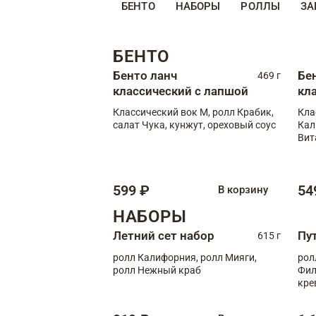
БЕНТО
НАБОРЫ
РОЛЛЫ
ЗА
БЕНТО
Бенто ланч
Бе
469 г
классический с лапшой
кл
Классический вок М, ролл Крабик,
Кла
салат Чука, кунжут, ореховый соус
Кал
Вит
599 ₽
54
В корзину
НАБОРЫ
Летний сет набор
Пу
615 г
ролл Калифорния, ролл Мияги,
рол
ролл Нежный краб
Фил
кре