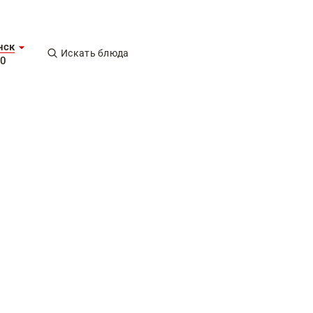
нск
Искать блюда
00