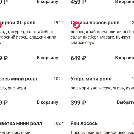
9 ₽
459 ₽
В корзину
В корзи
ощной XL ролл
Спайси лосось ролл
194 г
2
кадо, огурец, салат айсберг,
лосось, краб-крем, сливочный с
гарский перец, сладкий чили
салат айсберг, масаго, кунжут,
с
спайси соус
9 ₽
649 ₽
В корзину
В корзи
сось мини ролл
Угорь мини ролл
102 г
1
ось, рис, нори
рис, нори, унаги соус, угорь, ку
9 ₽
399 ₽
В корзину
Выбрат
еветка мини ролл
Яки лосось
102 г
1
ветки, рис, нори
Лосось терияки, сливочный сыр