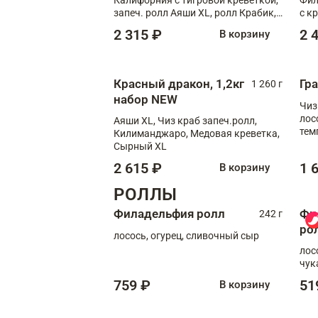
запеч. ролл Аяши XL, ролл Крабик,
с к
запеч. ролл Лосось терияки
С т
2 315 ₽
2 
В корзину
Красный дракон, 1,2кг
Гр
1 260 г
набор NEW
Чиз
лос
Аяши XL, Чиз краб запеч.ролл,
тем
Килиманджаро, Медовая креветка,
кре
Сырный XL
2 615 ₽
1 
В корзину
РОЛЛЫ
Филадельфия ролл
Фи
242 г
ро
лосось, огурец, сливочный сыр
лос
чук
759 ₽
51
В корзину