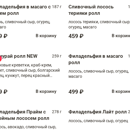
ладельфия в масаго с
Сливочный лосось
187 г
1
рем ролл
терияки ролл
рь, сливочный сыр, огурец,
лосось терияки, сливочный сыр
аго
огурец, масаго
9 ₽
459 ₽
В корзину
В корзи
мурай ролл NEW
Филадельфия в масаго
259 г
1
ролл
ровые креветки, краб-крем,
ет, сливочный сыр, болгарский
лосось, сливочный сыр, огурец,
ец, кунжут, перец красный
масаго
отый, масаго, шеф-соус
9 ₽
499 ₽
В корзину
В корзи
ладельфия Прайм с
Филадельфия Лайт ролл
278 г
2
ойным лососем ролл
лосось, сливочный сыр, огурец
ось, авокадо, сливочный сыр,