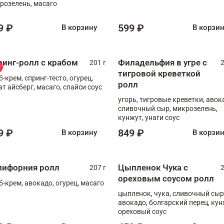
розелень, масаго
9 ₽
599 ₽
В корзину
В корзи
ринг-ролл с крабом
Филадельфия в угре с
201 г
2
тигровой креветкой
б-крем, спринг-тесто, огурец,
ролл
ат айсберг, масаго, спайси соус
угорь, тигровые креветки, авок
сливочный сыр, микрозелень,
кунжут, унаги соус
9 ₽
849 ₽
В корзину
В корзи
лифорния ролл
Цыпленок Чука с
207 г
2
ореховым соусом ролл
б-крем, авокадо, огурец, масаго
цыпленок, чука, сливочный сыр
авокадо, болгарский перец, кун
ореховый соус