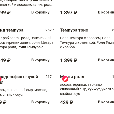
реветкой и лососем, запеч. ролл
игровой креветкой
499 ₽
1 397 ₽
В корзину
В корзи
анд темпура
Темпура трио
952 г
6
 Краб запеч. ролл, Запеченный
Ролл Темпура с лососем, Ролл
ось терияки запеч. ролл, Цезарь
Темпура с креветкой, Ролл Тем
пура ролл, Ролл Темпура с
с крабом
веткой
649 ₽
1 399 ₽
В корзину
В корзи
ладельфия с чукой
Мияги ролл
217 г
1
лл
лосось терияки, авокадо,
сливочный сыр, кунжут, унаги с
ось, сливочный сыр, масаго,
спайси соус
а, спайси соус
9 ₽
429 ₽
В корзину
В корзи