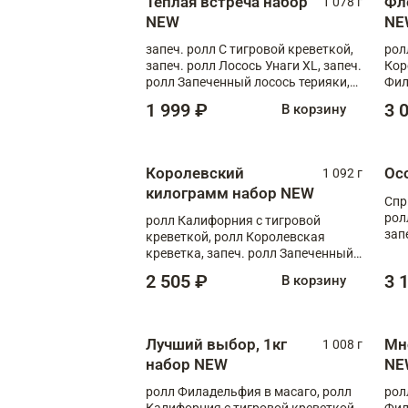
Теплая встреча набор
Фл
1 078 г
NEW
NE
запеч. ролл С тигровой креветкой,
рол
запеч. ролл Лосось Унаги XL, запеч.
Кор
ролл Запеченный лосось терияки,
Фил
запеч. ролл Румяный XL
Лос
1 999 ₽
3 
В корзину
Тиг
зап
Королевский
Ос
1 092 г
килограмм набор NEW
Спр
рол
ролл Калифорния с тигровой
зап
креветкой, ролл Королевская
Зап
креветка, запеч. ролл Запеченный
Фло
лосось терияки, запеч. ролл Аяши
2 505 ₽
3 
В корзину
XL, запеч. ролл Крабик Хот
Лучший выбор, 1кг
Мн
1 008 г
набор NEW
NE
ролл Филадельфия в масаго, ролл
рол
Калифорния с тигровой креветкой,
Фил