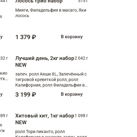
Лосось трио набор
044 г
575 г
Мияги, Филадельфия в масаго, Яки
лосось
лл
1 379 ₽
ну
В корзину
Лучший день, 2кг набор
532 г
2 042 г
NEW
окио
запеч. ролл Аяши XL, Запечённый с
етка
тигровой креветкой ролл, ролл
Калифорния, ролл Филадельфия в
масаго, запеч. ролл Румяный XL,
3 199 ₽
ну
В корзину
запеч. ролл Моцарелломания, ролл
Сырная креветка XL, запеч. ролл
Сырный XL
Хитовый хит, 1кг набор
89 г
1 098 г
NEW
лл
аги
ролл Тори пиканто, ролл
Калифорния в кунжуте, запеч. ролл