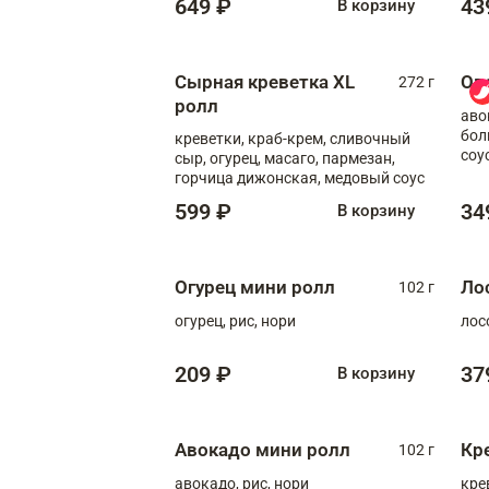
649 ₽
43
В корзину
Сырная креветка XL
Ов
272 г
ролл
аво
бол
креветки, краб-крем, сливочный
соу
сыр, огурец, масаго, пармезан,
горчица дижонская, медовый соус
599 ₽
34
В корзину
Огурец мини ролл
Ло
102 г
огурец, рис, нори
лос
209 ₽
37
В корзину
Авокадо мини ролл
Кр
102 г
авокадо, рис, нори
кре