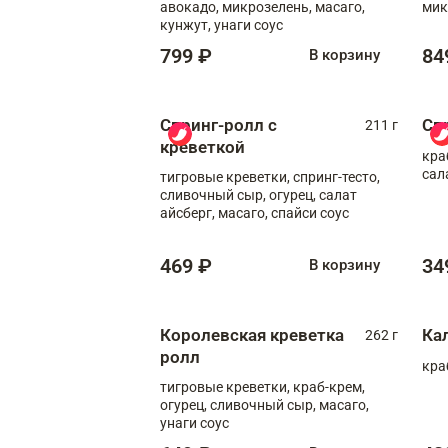
авокадо, микрозелень, масаго,
мик
кунжут, унаги соус
799 ₽
84
В корзину
Спринг-ролл с
Сп
211 г
креветкой
кра
сал
тигровые креветки, спринг-тесто,
сливочный сыр, огурец, салат
айсберг, масаго, спайси соус
469 ₽
34
В корзину
Королевская креветка
Ка
262 г
ролл
кра
тигровые креветки, краб-крем,
огурец, сливочный сыр, масаго,
унаги соус