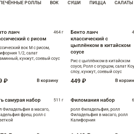
ПЕЧЁННЫЕ РОЛЛЫ
ВОК
СУШИ
ПИЦЦА
САЛАТЫ
нто ланч
Бенто ланч
464 г
4
ассический с рисом
классический с
цыплёнком в китайском
ссический вок М с рисом,
соусе
ифорния 1/2, салат
аминный, кунжут, соевый соус
Рис с цыплёнком в китайском
соусе, Ролл с огурцом, салат Ко
слоу, кунжут, соевый соус
9 ₽
449 ₽
В корзину
В корзи
ть самурая набор
Филомания набор
511 г
6
л Филадельфия в масаго,
ролл Филадельфия, ролл
адельфия фреш, ролл с
Филадельфия в масаго, ролл
веткой
Калифорния