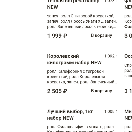
Теплая встреча набор
Фл
1 078 г
NEW
NE
запеч. ролл С тигровой креветкой,
рол
запеч. ролл Лосось Унаги XL, запеч.
Кор
ролл Запеченный лосось терияки,
Фил
запеч. ролл Румяный XL
Лос
1 999 ₽
3 
В корзину
Тиг
зап
Королевский
Ос
1 092 г
килограмм набор NEW
Спр
рол
ролл Калифорния с тигровой
зап
креветкой, ролл Королевская
Зап
креветка, запеч. ролл Запеченный
Фло
лосось терияки, запеч. ролл Аяши
2 505 ₽
3 
В корзину
XL, запеч. ролл Крабик Хот
Лучший выбор, 1кг
Мн
1 008 г
набор NEW
NE
ролл Филадельфия в масаго, ролл
рол
Калифорния с тигровой креветкой,
Фил