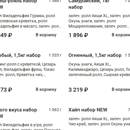
еш-рояль набор
Самурайский, 1кг
1 548 г
1 
W
набор
л Филадельфия Гурман, ролл
запеч. ролл Аяши XL, запеч. ро
олевская креветка, ролл
Окунь унаги, запеч. ролл
адельфия в масаго, запеч. ролл
Моцарелломания, запеч. ролл
ось Унаги XL, запеч. ролл
Килиманджаро
049 ₽
1 896 ₽
В корзину
В корзи
ровая креветка с моцареллой,
еч. ролл Эби краб с лососем
обый, 1,5кг набор
Огненный, 1,5кг набор
1 535 г
1 
инг-ролл с креветкой, Цезарь
Окунь унаги, Аяши XL,
л, Филадельфия фреш, Токио
Килиманджаро, Цезарь ролл, Т
еч. ролл, Креветка чиз,
запеченный ролл, Сырная крев
ечённый лосось терияки,
XL
рида
173 ₽
3 219 ₽
В корзину
В корзи
ого вкуса набор
Хайп набор NEW
1 062 г
7
W
запеч. ролл Аяши XL, запеч. ро
Чиз краб, запеч. ролл Окунь ун
л Филадельфия в угре, ролл
адельфия, запеч. ролл Пиканто