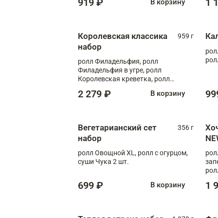
919 ₽
1 
В корзину
Королевская классика
Ка
959 г
набор
рол
рол
ролл Филадельфия, ролл
Филадельфия в угре, ролл
Королевская креветка, ролл
Калифорния
2 279 ₽
99
В корзину
Вегетарианский сет
Хо
356 г
набор
NE
ролл Овощной XL, ролл с огурцом,
рол
суши Чука 2 шт.
зап
рол
699 ₽
1 
В корзину