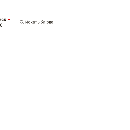
нск
Искать блюда
00