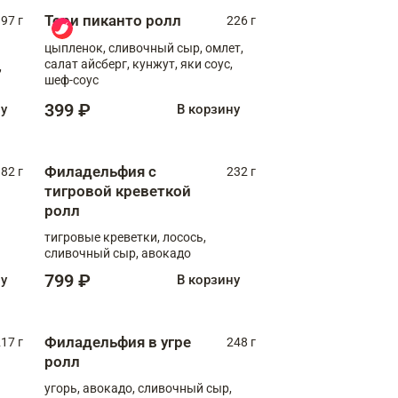
Тори пиканто ролл
97 г
226 г
цыпленок, сливочный сыр, омлет,
салат айсберг, кунжут, яки соус,
,
шеф-соус
399 ₽
ну
В корзину
Филадельфия с
82 г
232 г
тигровой креветкой
ролл
тигровые креветки, лосось,
сливочный сыр, авокадо
799 ₽
ну
В корзину
Филадельфия в угре
17 г
248 г
ролл
угорь, авокадо, сливочный сыр,