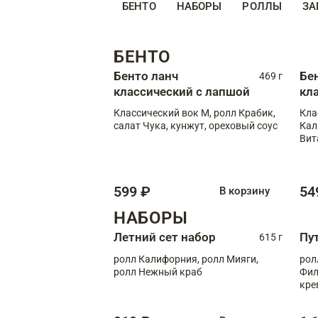
БЕНТО
НАБОРЫ
РОЛЛЫ
ЗА
БЕНТО
Бенто ланч
Бе
469 г
классический с лапшой
кл
Классический вок М, ролл Крабик,
Кла
салат Чука, кунжут, ореховый соус
Кал
Вит
599 ₽
54
В корзину
НАБОРЫ
Летний сет набор
Пу
615 г
ролл Калифорния, ролл Мияги,
рол
ролл Нежный краб
Фил
кре