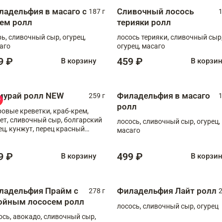
ладельфия в масаго с
Сливочный лосось
187 г
1
рем ролл
терияки ролл
рь, сливочный сыр, огурец,
лосось терияки, сливочный сыр
аго
огурец, масаго
9 ₽
459 ₽
В корзину
В корзи
мурай ролл NEW
Филадельфия в масаго
259 г
1
ролл
ровые креветки, краб-крем,
ет, сливочный сыр, болгарский
лосось, сливочный сыр, огурец,
ец, кунжут, перец красный
масаго
отый, масаго, шеф-соус
9 ₽
499 ₽
В корзину
В корзи
ладельфия Прайм с
Филадельфия Лайт ролл
278 г
2
ойным лососем ролл
лосось, сливочный сыр, огурец
ось, авокадо, сливочный сыр,