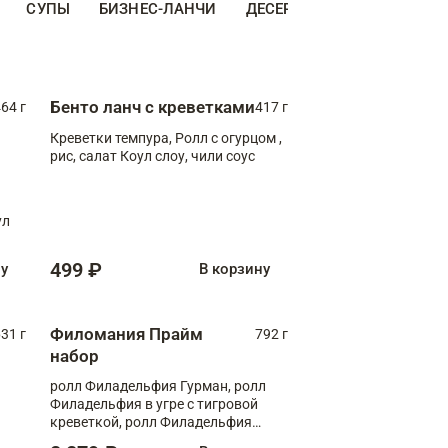
СУПЫ
БИЗНЕС-ЛАНЧИ
ДЕСЕРТЫ
ДОПОЛНИТЕ
Бенто ланч с креветками
64 г
417 г
Креветки темпура, Ролл с огурцом ,
рис, салат Коул слоу, чили соус
ул
499 ₽
ну
В корзину
Филомания Прайм
31 г
792 г
набор
ролл Филадельфия Гурман, ролл
Филадельфия в угре с тигровой
креветкой, ролл Филадельфия
Прайм с двойным лососем