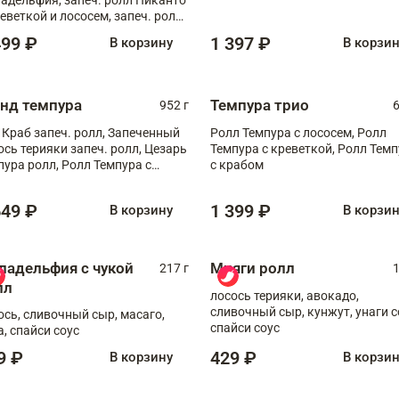
реветкой и лососем, запеч. ролл
игровой креветкой
499 ₽
1 397 ₽
В корзину
В корзи
анд темпура
Темпура трио
952 г
6
 Краб запеч. ролл, Запеченный
Ролл Темпура с лососем, Ролл
ось терияки запеч. ролл, Цезарь
Темпура с креветкой, Ролл Тем
пура ролл, Ролл Темпура с
с крабом
веткой
649 ₽
1 399 ₽
В корзину
В корзи
ладельфия с чукой
Мияги ролл
217 г
1
лл
лосось терияки, авокадо,
сливочный сыр, кунжут, унаги с
ось, сливочный сыр, масаго,
спайси соус
а, спайси соус
9 ₽
429 ₽
В корзину
В корзи