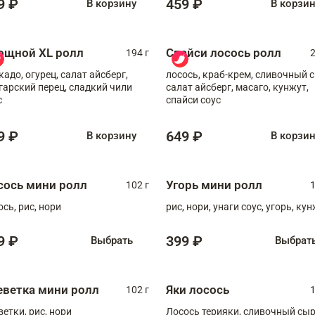
9 ₽
459 ₽
В корзину
В корзи
ощной XL ролл
Спайси лосось ролл
194 г
2
кадо, огурец, салат айсберг,
лосось, краб-крем, сливочный с
гарский перец, сладкий чили
салат айсберг, масаго, кунжут,
с
спайси соус
9 ₽
649 ₽
В корзину
В корзи
сось мини ролл
Угорь мини ролл
102 г
1
ось, рис, нори
рис, нори, унаги соус, угорь, ку
9 ₽
399 ₽
Выбрать
Выбрат
еветка мини ролл
Яки лосось
102 г
1
ветки, рис, нори
Лосось терияки, сливочный сыр