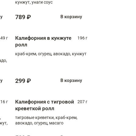
кунжут, унаги соус
789 ₽
ну
В корзину
Калифорния в кунжуте
49 г
196 г
ролл
краб-крем, огурец, авокадо, кунжут
адо,
299 ₽
ну
В корзину
Калифорния с тигровой
16 г
207 г
креветкой ролл
,
тигровые креветки, краб-крем,
жут,
авокадо, огурец, масаго