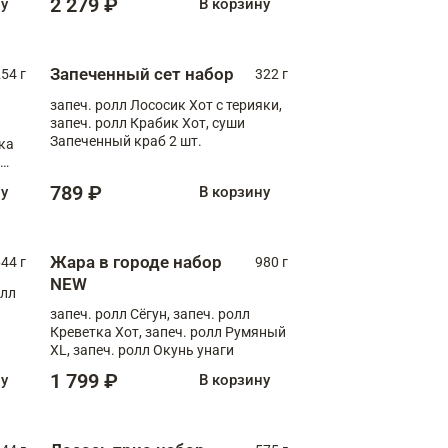
2 279 ₽
ну
В корзину
Запеченный сет набор
254 г
322 г
запеч. ролл Лососик Хот с терияки,
запеч. ролл Крабик Хот, суши
Запеченный краб 2 шт.
ка
ролл
789 ₽
ну
В корзину
Жара в городе набор
44 г
980 г
NEW
олл
запеч. ролл Сёгун, запеч. ролл
Креветка Хот, запеч. ролл Румяный
XL, запеч. ролл Окунь унаги
1 799 ₽
ну
В корзину