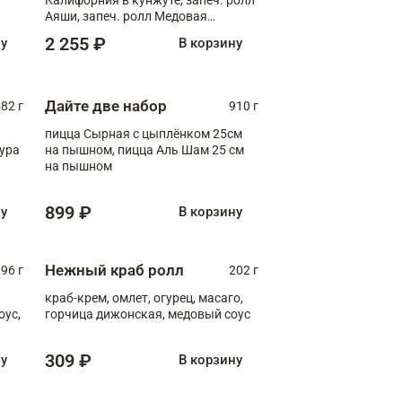
Аяши, запеч. ролл Медовая
креветка, ролл Филадельфия с
2 255 ₽
ну
В корзину
чукой
Дайте две набор
82 г
910 г
пицца Сырная с цыплёнком 25см
пура
на пышном, пицца Аль Шам 25 см
на пышном
899 ₽
ну
В корзину
Нежный краб ролл
96 г
202 г
краб-крем, омлет, огурец, масаго,
оус,
горчица дижонская, медовый соус
309 ₽
ну
В корзину