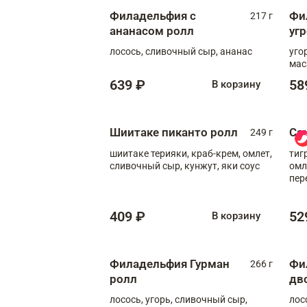
Филадельфия с
Фи
217 г
ананасом ролл
уг
лосось, сливочный сыр, ананас
уго
мас
639 ₽
58
В корзину
Шиитаке пиканто ролл
Са
249 г
шиитаке терияки, краб-крем, омлет,
тиг
сливочный сыр, кунжут, яки соус
омл
пер
мол
409 ₽
52
В корзину
Филадельфия Гурман
Фи
266 г
ролл
дв
лосось, угорь, сливочный сыр,
лос