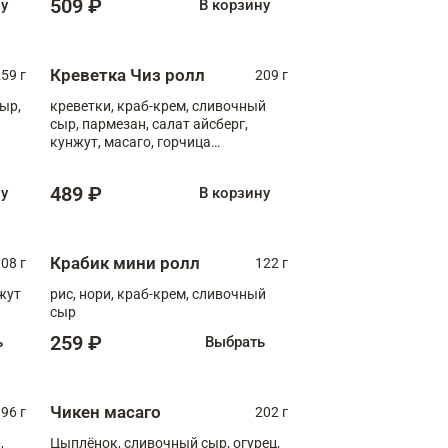
509 ₽
ну
В корзину
Креветка Чиз ролл
59 г
209 г
ыр,
креветки, краб-крем, сливочный
сыр, пармезан, салат айсберг,
кунжут, масаго, горчица
дижонская, медовый соус
489 ₽
ну
В корзину
Крабик мини ролл
08 г
122 г
нжут
рис, нори, краб-крем, сливочный
сыр
259 ₽
ь
Выбрать
Чикен масаго
96 г
202 г
,
Цыплёнок, сливочный сыр, огурец,