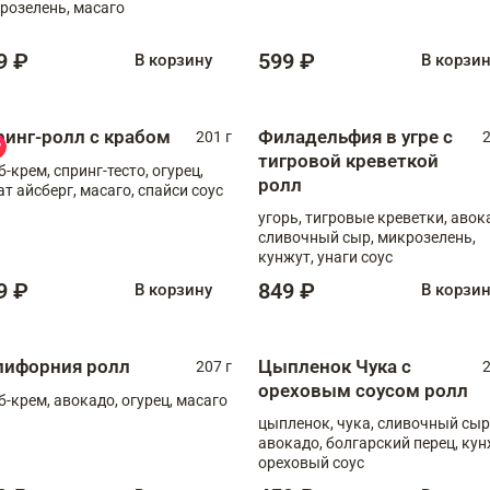
розелень, масаго
9 ₽
599 ₽
В корзину
В корзи
ринг-ролл с крабом
Филадельфия в угре с
201 г
2
тигровой креветкой
б-крем, спринг-тесто, огурец,
ролл
ат айсберг, масаго, спайси соус
угорь, тигровые креветки, авок
сливочный сыр, микрозелень,
кунжут, унаги соус
9 ₽
849 ₽
В корзину
В корзи
лифорния ролл
Цыпленок Чука с
207 г
2
ореховым соусом ролл
б-крем, авокадо, огурец, масаго
цыпленок, чука, сливочный сыр
авокадо, болгарский перец, кун
ореховый соус