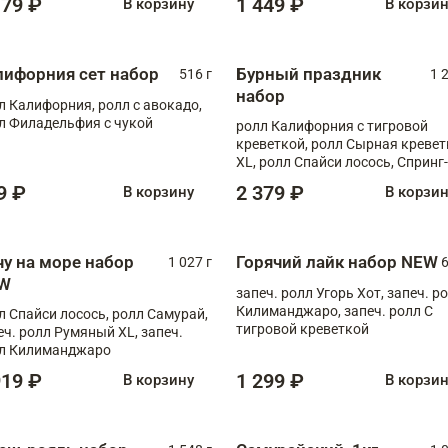
179 ₽
1 449 ₽
В корзину
В корзи
лифорния сет набор
Бурный праздник
516 г
1 
набор
л Калифорния, ролл с авокадо,
л Филадельфия с чукой
ролл Калифорния с тигровой
креветкой, ролл Сырная кревет
XL, ролл Спайси лосось, Спринг-
ролл с угрем и лососем, запеч. 
9 ₽
2 379 ₽
В корзину
В корзи
Медовая креветка
чу на море набор
Горячий лайк набор NEW
1 027 г
6
W
запеч. ролл Угорь Хот, запеч. р
Килиманджаро, запеч. ролл С
л Спайси лосось, ролл Самурай,
тигровой креветкой
еч. ролл Румяный XL, запеч.
л Килиманджаро
919 ₽
1 299 ₽
В корзину
В корзи