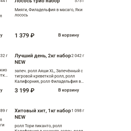
Лосось трио набор
044 г
575 г
Мияги, Филадельфия в масаго, Яки
лосось
лл
1 379 ₽
ну
В корзину
Лучший день, 2кг набор
532 г
2 042 г
NEW
окио
запеч. ролл Аяши XL, Запечённый с
етка
тигровой креветкой ролл, ролл
Калифорния, ролл Филадельфия в
масаго, запеч. ролл Румяный XL,
3 199 ₽
ну
В корзину
запеч. ролл Моцарелломания, ролл
Сырная креветка XL, запеч. ролл
Сырный XL
Хитовый хит, 1кг набор
89 г
1 098 г
NEW
лл
аги
ролл Тори пиканто, ролл
Калифорния в кунжуте, запеч. ролл