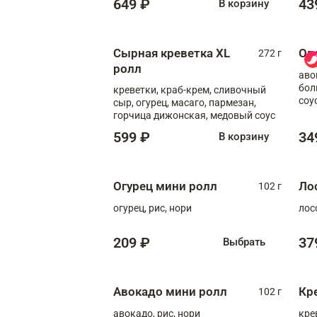
649 ₽
43
В корзину
Сырная креветка XL
Ов
272 г
ролл
аво
бол
креветки, краб-крем, сливочный
соу
сыр, огурец, масаго, пармезан,
горчица дижонская, медовый соус
599 ₽
34
В корзину
Огурец мини ролл
Ло
102 г
огурец, рис, нори
лос
209 ₽
37
Выбрать
Авокадо мини ролл
Кр
102 г
авокадо, рис, нори
кре