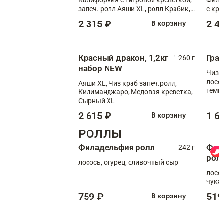
запеч. ролл Аяши XL, ролл Крабик,
с к
запеч. ролл Лосось терияки
С т
2 315 ₽
2 
В корзину
Красный дракон, 1,2кг
Гр
1 260 г
набор NEW
Чиз
лос
Аяши XL, Чиз краб запеч.ролл,
тем
Килиманджаро, Медовая креветка,
кре
Сырный XL
2 615 ₽
1 
В корзину
РОЛЛЫ
Филадельфия ролл
Фи
242 г
ро
лосось, огурец, сливочный сыр
лос
чук
759 ₽
51
В корзину