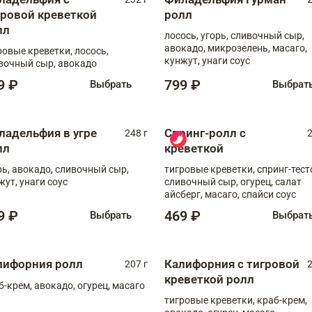
гровой креветкой
ролл
лл
лосось, угорь, сливочный сыр,
авокадо, микрозелень, масаго,
ровые креветки, лосось,
кунжут, унаги соус
вочный сыр, авокадо
9 ₽
799 ₽
Выбрать
Выбрат
ладельфия в угре
Спринг-ролл с
248 г
2
лл
креветкой
рь, авокадо, сливочный сыр,
тигровые креветки, спринг-тест
жут, унаги соус
сливочный сыр, огурец, салат
айсберг, масаго, спайси соус
9 ₽
469 ₽
Выбрать
Выбрат
лифорния ролл
Калифорния с тигровой
207 г
2
креветкой ролл
б-крем, авокадо, огурец, масаго
тигровые креветки, краб-крем,