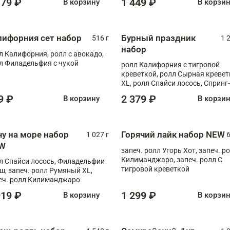
179 ₽
1 449 ₽
В корзину
В корзи
лифорния сет набор
Бурный праздник
516 г
1 
набор
л Калифорния, ролл с авокадо,
л Филадельфия с чукой
ролл Калифорния с тигровой
креветкой, ролл Сырная кревет
XL, ролл Спайси лосось, Спринг-
ролл с угрем и лососем, запеч. 
9 ₽
2 379 ₽
В корзину
В корзи
Медовая креветка
чу на море набор
Горячий лайк набор NEW
1 027 г
6
W
запеч. ролл Угорь Хот, запеч. р
Килиманджаро, запеч. ролл С
л Спайси лосось, Филадельфии
тигровой креветкой
ш, запеч. ролл Румяный XL,
еч. ролл Килиманджаро
919 ₽
1 299 ₽
В корзину
В корзи