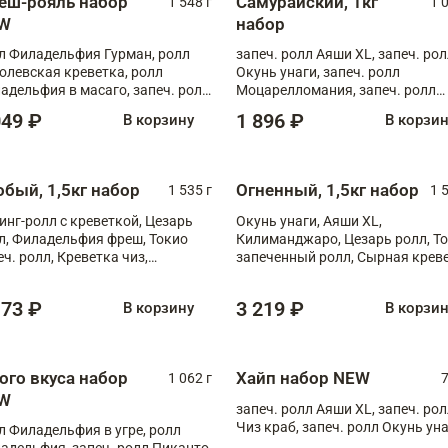
еш-рояль набор
Самурайский, 1кг
1 548 г
1 
W
набор
л Филадельфия Гурман, ролл
запеч. ролл Аяши XL, запеч. ро
олевская креветка, ролл
Окунь унаги, запеч. ролл
адельфия в масаго, запеч. ролл
Моцарелломания, запеч. ролл
ось Унаги XL, запеч. ролл
Килиманджаро
049 ₽
1 896 ₽
В корзину
В корзи
ровая креветка с моцареллой,
еч. ролл Эби краб с лососем
обый, 1,5кг набор
Огненный, 1,5кг набор
1 535 г
1 
инг-ролл с креветкой, Цезарь
Окунь унаги, Аяши XL,
л, Филадельфия фреш, Токио
Килиманджаро, Цезарь ролл, Т
еч. ролл, Креветка чиз,
запеченный ролл, Сырная крев
ечённый лосось терияки,
XL
рида
173 ₽
3 219 ₽
В корзину
В корзи
ого вкуса набор
Хайп набор NEW
1 062 г
7
W
запеч. ролл Аяши XL, запеч. ро
Чиз краб, запеч. ролл Окунь ун
л Филадельфия в угре, ролл
адельфия, запеч. ролл Пиканто