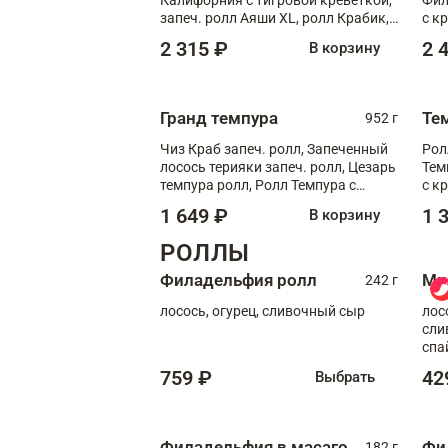
запеч. ролл Аяши XL, ролл Крабик,
с к
запеч. ролл Лосось терияки
С т
2 315 ₽
2 
В корзину
Гранд темпура
Те
952 г
Чиз Краб запеч. ролл, Запеченный
Рол
лосось терияки запеч. ролл, Цезарь
Тем
темпура ролл, Ролл Темпура с
с к
креветкой
1 649 ₽
1 
В корзину
РОЛЛЫ
Филадельфия ролл
Ми
242 г
лосось, огурец, сливочный сыр
лос
сли
спа
759 ₽
42
Выбрать
Филадельфия в масаго
Фи
182 г