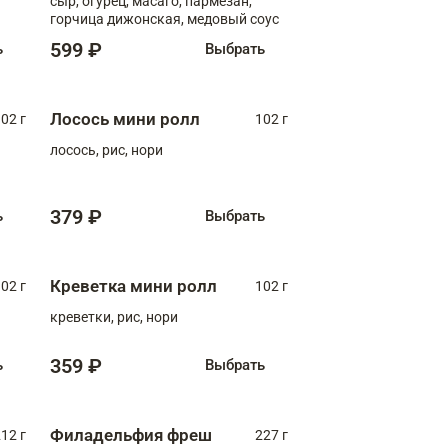
сыр, огурец, масаго, пармезан,
горчица дижонская, медовый соус
599 ₽
ь
Выбрать
Лосось мини ролл
02 г
102 г
лосось, рис, нори
379 ₽
ь
Выбрать
Креветка мини ролл
02 г
102 г
креветки, рис, нори
359 ₽
ь
Выбрать
Филадельфия фреш
12 г
227 г