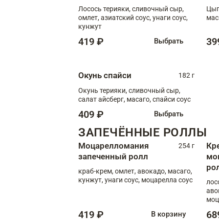
Лосось терияки, сливочный сыр,
Цып
омлет, азиатский соус, унаги соус,
мас
кунжут
419 ₽
39
Выбрать
Окунь спайси
182 г
Окунь терияки, сливочный сыр,
салат айсберг, масаго, спайси соус
409 ₽
Выбрать
ЗАПЕЧЁННЫЕ РОЛЛЫ
Моцарелломания
Кр
254 г
запеченный ролл
мо
ро
краб-крем, омлет, авокадо, масаго,
кунжут, унаги соус, моцарелла соус
лос
аво
моц
419 ₽
68
В корзину