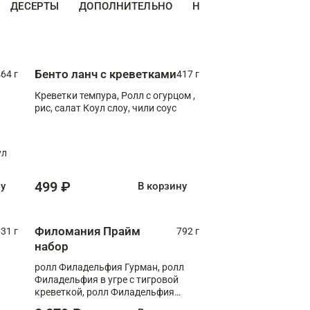
ДЕСЕРТЫ
ДОПОЛНИТЕЛЬНО
НАПИТКИ
Бенто ланч с креветками
64 г
417 г
Креветки темпура, Ролл с огурцом ,
рис, салат Коул слоу, чили соус
ул
499 ₽
ну
В корзину
Филомания Прайм
31 г
792 г
набор
ролл Филадельфия Гурман, ролл
Филадельфия в угре с тигровой
креветкой, ролл Филадельфия
Прайм с двойным лососем