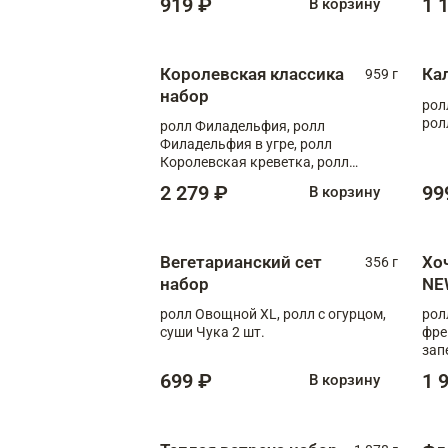
919 ₽
1 
В корзину
Королевская классика
Ка
959 г
набор
рол
рол
ролл Филадельфия, ролл
Филадельфия в угре, ролл
Королевская креветка, ролл
Калифорния
2 279 ₽
99
В корзину
Вегетарианский сет
Хо
356 г
набор
NE
ролл Овощной XL, ролл с огурцом,
рол
суши Чука 2 шт.
фре
зап
699 ₽
1 
В корзину