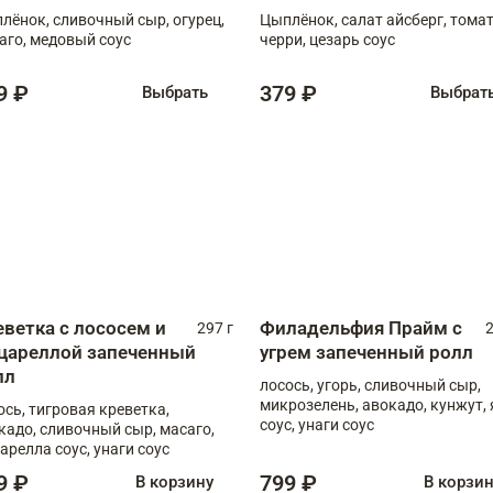
лёнок, сливочный сыр, огурец,
Цыплёнок, салат айсберг, тома
аго, медовый соус
черри, цезарь соус
9 ₽
379 ₽
Выбрать
Выбрат
еветка с лососем и
Филадельфия Прайм с
297 г
2
цареллой запеченный
угрем запеченный ролл
лл
лосось, угорь, сливочный сыр,
микрозелень, авокадо, кунжут, 
ось, тигровая креветка,
соус, унаги соус
кадо, сливочный сыр, масаго,
арелла соус, унаги соус
9 ₽
799 ₽
В корзину
В корзи