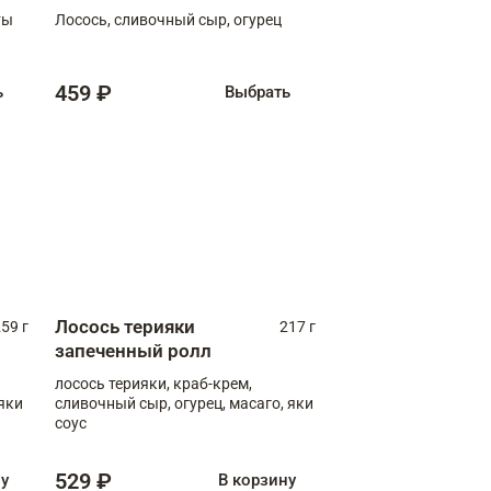
ты
Лосось, сливочный сыр, огурец
459 ₽
ь
Выбрать
Лосось терияки
59 г
217 г
запеченный ролл
лосось терияки, краб-крем,
яки
сливочный сыр, огурец, масаго, яки
соус
529 ₽
ну
В корзину