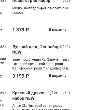
Лосось трио набор
044 г
575 г
Мияги, Филадельфия в масаго, Яки
лосось
лл
1 379 ₽
ну
В корзину
Лучший день, 2кг набор
532 г
2 042 г
NEW
окио
запеч. ролл Аяши XL, Запечённый с
етка
тигровой креветкой ролл, ролл
Калифорния, ролл Филадельфия в
масаго, запеч. ролл Румяный XL,
3 199 ₽
ну
В корзину
запеч. ролл Моцарелломания, ролл
Сырная креветка XL, запеч. ролл
Сырный XL
Красный дракон, 1,2кг
89 г
1 260 г
набор NEW
лл
аги
Аяши XL, Чиз краб запеч.ролл,
Килиманджаро, Медовая креветка,