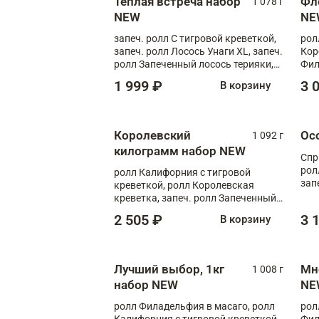
Теплая встреча набор
Фл
1 078 г
NEW
NE
запеч. ролл С тигровой креветкой,
рол
запеч. ролл Лосось Унаги XL, запеч.
Кор
ролл Запеченный лосось терияки,
Фил
запеч. ролл Румяный XL
Лос
1 999 ₽
3 
В корзину
Тиг
зап
Королевский
Ос
1 092 г
килограмм набор NEW
Спр
рол
ролл Калифорния с тигровой
зап
креветкой, ролл Королевская
Зап
креветка, запеч. ролл Запеченный
Фло
лосось терияки, запеч. ролл Аяши
2 505 ₽
3 
В корзину
XL, запеч. ролл Крабик Хот
Лучший выбор, 1кг
Мн
1 008 г
набор NEW
NE
ролл Филадельфия в масаго, ролл
рол
Калифорния с тигровой креветкой,
Фил