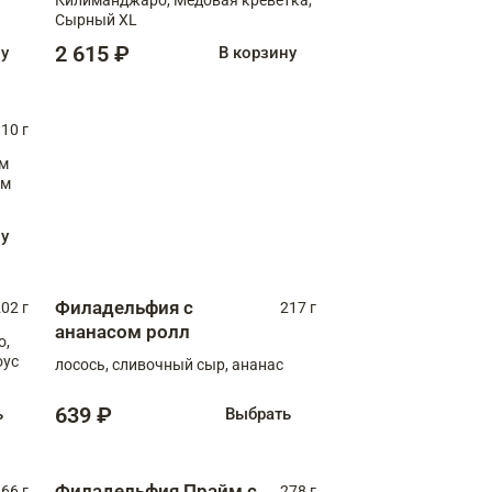
Сырный XL
2 615 ₽
ну
В корзину
10 г
см
ну
Филадельфия с
02 г
217 г
ананасом ролл
о,
оус
лосось, сливочный сыр, ананас
639 ₽
ь
Выбрать
Филадельфия Прайм с
66 г
278 г