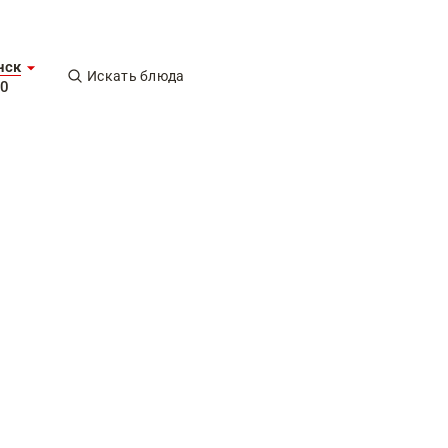
нск
Искать блюда
00