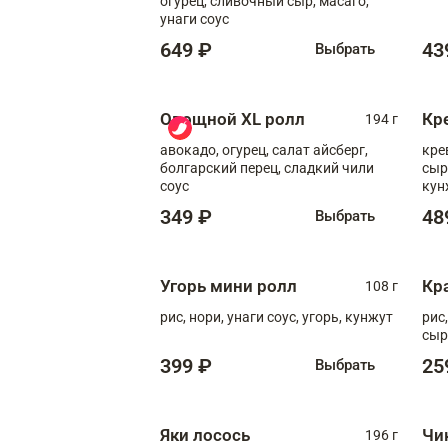
огурец, сливочный сыр, масаго,
унаги соус
649 ₽
43
Выбрать
Овощной XL ролл
Кр
194 г
авокадо, огурец, салат айсберг,
кре
болгарский перец, сладкий чили
сыр
соус
кун
диж
349 ₽
48
Выбрать
Угорь мини ролл
Кр
108 г
рис, нори, унаги соус, угорь, кунжут
рис
сыр
399 ₽
25
Выбрать
Яки лосось
Чи
196 г