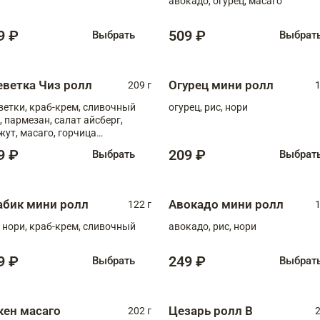
авокадо, огурец, масаго
9 ₽
509 ₽
Выбрать
Выбрат
еветка Чиз ролл
Огурец мини ролл
209 г
1
ветки, краб-крем, сливочный
огурец, рис, нори
, пармезан, салат айсберг,
жут, масаго, горчица
онская, медовый соус
9 ₽
209 ₽
Выбрать
Выбрат
абик мини ролл
Авокадо мини ролл
122 г
1
, нори, краб-крем, сливочный
авокадо, рис, нори
9 ₽
249 ₽
Выбрать
Выбрат
кен масаго
Цезарь ролл В
202 г
2