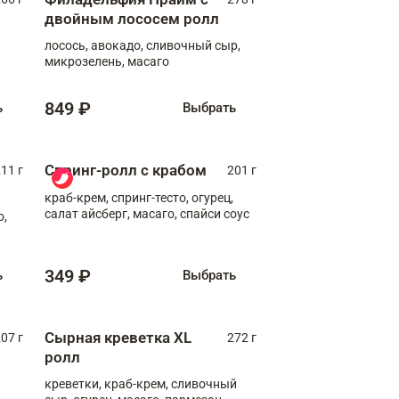
двойным лососем ролл
лосось, авокадо, сливочный сыр,
микрозелень, масаго
849 ₽
ь
Выбрать
Спринг-ролл с крабом
11 г
201 г
краб-крем, спринг-тесто, огурец,
салат айсберг, масаго, спайси соус
о,
349 ₽
ь
Выбрать
Сырная креветка XL
07 г
272 г
ролл
креветки, краб-крем, сливочный