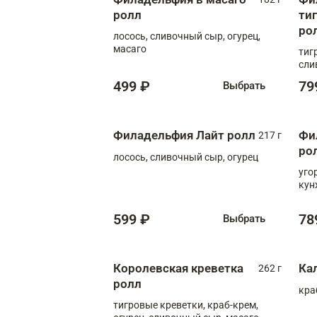
ролл
ти
ро
лосось, сливочный сыр, огурец,
масаго
тиг
сли
499 ₽
79
Выбрать
Филадельфия Лайт ролл
Фи
217 г
ро
лосось, сливочный сыр, огурец
уго
кун
599 ₽
78
Выбрать
Королевская креветка
Ка
262 г
ролл
кра
тигровые креветки, краб-крем,