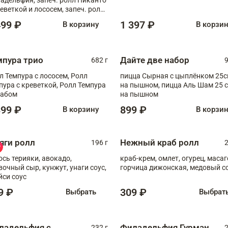
реветкой и лососем, запеч. ролл
игровой креветкой
499 ₽
1 397 ₽
В корзину
В корзи
мпура трио
Дайте две набор
682 г
9
л Темпура с лососем, Ролл
пицца Сырная с цыплёнком 25
пура с креветкой, Ролл Темпура
на пышном, пицца Аль Шам 25 см
рабом
на пышном
399 ₽
899 ₽
В корзину
В корзи
яги ролл
Нежный краб ролл
196 г
2
ось терияки, авокадо,
краб-крем, омлет, огурец, масаг
вочный сыр, кунжут, унаги соус,
горчица дижонская, медовый с
йси соус
9 ₽
309 ₽
Выбрать
Выбрат
ладельфия с
Филадельфия Гурман
232 г
2