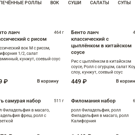
ПЕЧЁННЫЕ РОЛЛЫ
ВОК
СУШИ
САЛАТЫ
СУПЫ
нто ланч
Бенто ланч
464 г
4
ассический с рисом
классический с
цыплёнком в китайском
ссический вок М с рисом,
соусе
ифорния 1/2, салат
аминный, кунжут, соевый соус
Рис с цыплёнком в китайском
соусе, Ролл с огурцом, салат Ко
слоу, кунжут, соевый соус
9 ₽
449 ₽
В корзину
В корзи
ть самурая набор
Филомания набор
511 г
6
л Филадельфия в масаго,
ролл Филадельфия, ролл
адельфия фреш, ролл с
Филадельфия в масаго, ролл
веткой
Калифорния