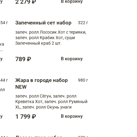
2 279 ₽
ну
В корзину
Запеченный сет набор
254 г
322 г
запеч. ролл Лососик Хот с терияки,
запеч. ролл Крабик Хот, суши
Запеченный краб 2 шт.
ка
ролл
789 ₽
ну
В корзину
Жара в городе набор
44 г
980 г
NEW
олл
запеч. ролл Сёгун, запеч. ролл
Креветка Хот, запеч. ролл Румяный
XL, запеч. ролл Окунь унаги
1 799 ₽
ну
В корзину