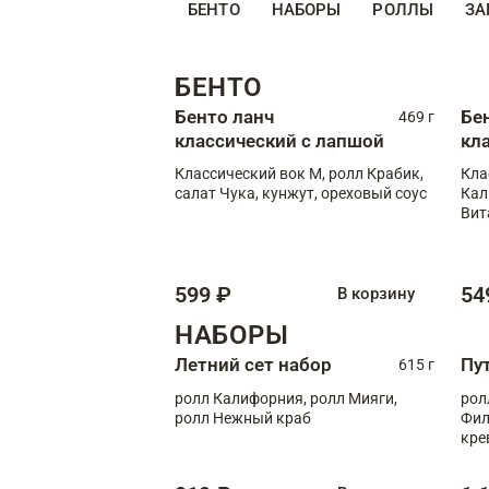
БЕНТО
НАБОРЫ
РОЛЛЫ
ЗА
БЕНТО
Бенто ланч
Бе
469 г
классический с лапшой
кл
Классический вок М, ролл Крабик,
Кла
салат Чука, кунжут, ореховый соус
Кал
Вит
599 ₽
54
В корзину
НАБОРЫ
Летний сет набор
Пу
615 г
ролл Калифорния, ролл Мияги,
рол
ролл Нежный краб
Фил
кре