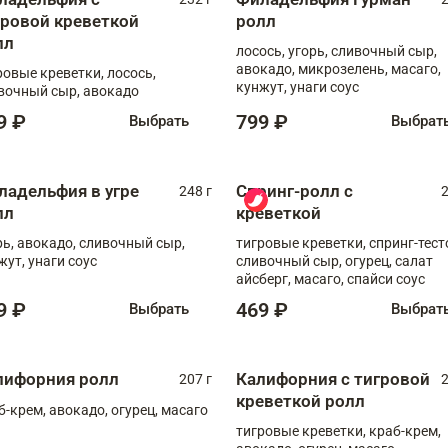
гровой креветкой
ролл
лл
лосось, угорь, сливочный сыр,
авокадо, микрозелень, масаго,
ровые креветки, лосось,
кунжут, унаги соус
вочный сыр, авокадо
9 ₽
799 ₽
Выбрать
Выбрат
ладельфия в угре
Спринг-ролл с
248 г
2
лл
креветкой
рь, авокадо, сливочный сыр,
тигровые креветки, спринг-тест
жут, унаги соус
сливочный сыр, огурец, салат
айсберг, масаго, спайси соус
9 ₽
469 ₽
Выбрать
Выбрат
лифорния ролл
Калифорния с тигровой
207 г
2
креветкой ролл
б-крем, авокадо, огурец, масаго
тигровые креветки, краб-крем,