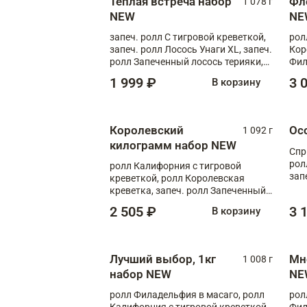
Теплая встреча набор
Фл
1 078 г
NEW
NE
запеч. ролл С тигровой креветкой,
рол
запеч. ролл Лосось Унаги XL, запеч.
Кор
ролл Запеченный лосось терияки,
Фил
запеч. ролл Румяный XL
Лос
1 999 ₽
3 
В корзину
Тиг
зап
Королевский
Ос
1 092 г
килограмм набор NEW
Спр
рол
ролл Калифорния с тигровой
зап
креветкой, ролл Королевская
Зап
креветка, запеч. ролл Запеченный
Фло
лосось терияки, запеч. ролл Аяши
2 505 ₽
3 
В корзину
XL, запеч. ролл Крабик Хот
Лучший выбор, 1кг
Мн
1 008 г
набор NEW
NE
ролл Филадельфия в масаго, ролл
рол
Калифорния с тигровой креветкой,
Фил