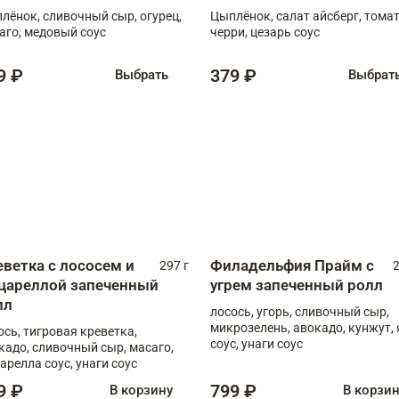
лёнок, сливочный сыр, огурец,
Цыплёнок, салат айсберг, тома
аго, медовый соус
черри, цезарь соус
9 ₽
379 ₽
Выбрать
Выбрат
еветка с лососем и
Филадельфия Прайм с
297 г
2
цареллой запеченный
угрем запеченный ролл
лл
лосось, угорь, сливочный сыр,
микрозелень, авокадо, кунжут, 
ось, тигровая креветка,
соус, унаги соус
кадо, сливочный сыр, масаго,
арелла соус, унаги соус
9 ₽
799 ₽
В корзину
В корзи