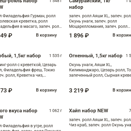
еш-рояль набор
Самурайский, 1кг
1 548 г
1 
W
набор
л Филадельфия Гурман, ролл
запеч. ролл Аяши XL, запеч. ро
олевская креветка, ролл
Окунь унаги, запеч. ролл
адельфия в масаго, запеч. ролл
Моцарелломания, запеч. ролл
ось Унаги XL, запеч. ролл
Килиманджаро
049 ₽
1 896 ₽
В корзину
В корзи
ровая креветка с моцареллой,
еч. ролл Эби краб с лососем
обый, 1,5кг набор
Огненный, 1,5кг набор
1 535 г
1 
инг-ролл с креветкой, Цезарь
Окунь унаги, Аяши XL,
л, Филадельфия фреш, Токио
Килиманджаро, Цезарь ролл, Т
еч. ролл, Креветка чиз,
запеченный ролл, Сырная крев
ечённый лосось терияки,
XL
рида
173 ₽
3 219 ₽
В корзину
В корзи
ого вкуса набор
Хайп набор NEW
1 062 г
7
W
запеч. ролл Аяши XL, запеч. ро
Чиз краб, запеч. ролл Окунь ун
л Филадельфия в угре, ролл
адельфия, запеч. ролл Пиканто