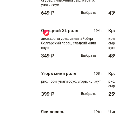
огурец, сливочный сыр, масаго,
унаги соус
649 ₽
43
Выбрать
Овощной XL ролл
Кр
194 г
авокадо, огурец, салат айсберг,
кре
болгарский перец, сладкий чили
сыр
соус
кун
диж
349 ₽
48
Выбрать
Угорь мини ролл
Кр
108 г
рис, нори, унаги соус, угорь, кунжут
рис
сыр
399 ₽
25
Выбрать
Яки лосось
Чи
196 г