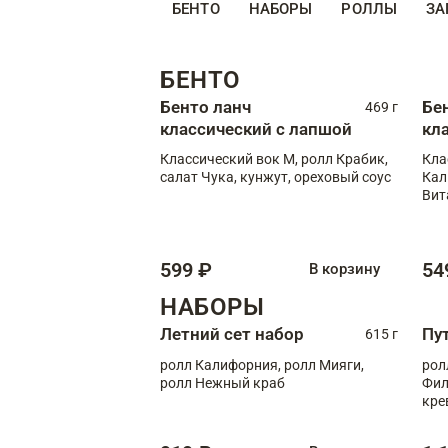
БЕНТО
НАБОРЫ
РОЛЛЫ
ЗА
БЕНТО
Бенто ланч
Бе
469 г
классический с лапшой
кл
Классический вок М, ролл Крабик,
Кла
салат Чука, кунжут, ореховый соус
Кал
Вит
599 ₽
54
В корзину
НАБОРЫ
Летний сет набор
Пу
615 г
ролл Калифорния, ролл Мияги,
рол
ролл Нежный краб
Фил
кре