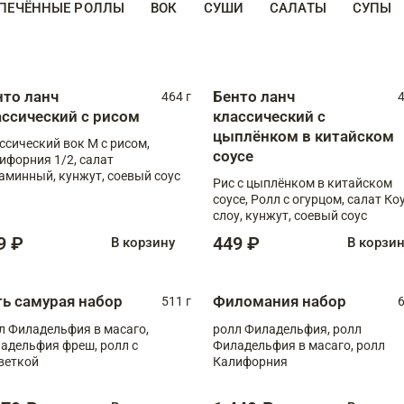
ПЕЧЁННЫЕ РОЛЛЫ
ВОК
СУШИ
САЛАТЫ
СУПЫ
нто ланч
Бенто ланч
464 г
4
ассический с рисом
классический с
цыплёнком в китайском
ссический вок М с рисом,
соусе
ифорния 1/2, салат
аминный, кунжут, соевый соус
Рис с цыплёнком в китайском
соусе, Ролл с огурцом, салат Ко
слоу, кунжут, соевый соус
9 ₽
449 ₽
В корзину
В корзи
ть самурая набор
Филомания набор
511 г
6
л Филадельфия в масаго,
ролл Филадельфия, ролл
адельфия фреш, ролл с
Филадельфия в масаго, ролл
веткой
Калифорния