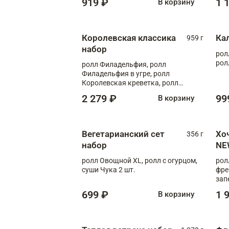
919 ₽
1 
В корзину
Королевская классика
Ка
959 г
набор
рол
рол
ролл Филадельфия, ролл
Филадельфия в угре, ролл
Королевская креветка, ролл
Калифорния
2 279 ₽
99
В корзину
Вегетарианский сет
Хо
356 г
набор
NE
ролл Овощной XL, ролл с огурцом,
рол
суши Чука 2 шт.
фре
зап
699 ₽
1 
В корзину