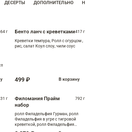
ДЕСЕРТЫ
ДОПОЛНИТЕЛЬНО
НАПИТКИ
Бенто ланч с креветками
64 г
417 г
Креветки темпура, Ролл с огурцом ,
рис, салат Коул слоу, чили соус
ул
499 ₽
ну
В корзину
Филомания Прайм
31 г
792 г
набор
ролл Филадельфия Гурман, ролл
Филадельфия в угре с тигровой
креветкой, ролл Филадельфия
Прайм с двойным лососем