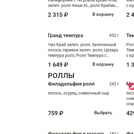
запеч. ролл Аяши XL, ролл Крабик,
с к
запеч. ролл Лосось терияки
С т
2 315 ₽
2 
В корзину
Гранд темпура
Те
952 г
Чиз Краб запеч. ролл, Запеченный
Рол
лосось терияки запеч. ролл, Цезарь
Тем
темпура ролл, Ролл Темпура с
с к
креветкой
1 649 ₽
1 
В корзину
РОЛЛЫ
Филадельфия ролл
Ми
242 г
лосось, огурец, сливочный сыр
лос
сли
спа
759 ₽
42
Выбрать
Филадельфия в масаго
Фи
182 г