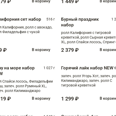
179 ₽
1 449 ₽
В корзину
В корзи
лифорния сет набор
Бурный праздник
516 г
1 
набор
л Калифорния, ролл с авокадо,
л Филадельфия с чукой
ролл Калифорния с тигровой
креветкой, ролл Сырная кревет
XL, ролл Спайси лосось, Спринг-
ролл с угрем и лососем, запеч. 
9 ₽
2 379 ₽
В корзину
В корзи
Медовая креветка
чу на море набор
Горячий лайк набор NEW
1 027 г
6
W
запеч. ролл Угорь Хот, запеч. р
Килиманджаро, запеч. ролл С
л Спайси лосось, Филадельфии
тигровой креветкой
ш, запеч. ролл Румяный XL,
еч. ролл Килиманджаро
919 ₽
1 299 ₽
В корзину
В корзи