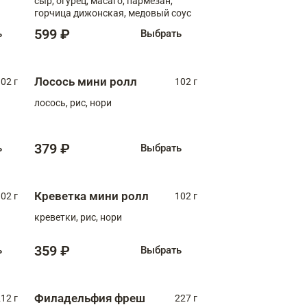
сыр, огурец, масаго, пармезан,
горчица дижонская, медовый соус
599 ₽
ь
Выбрать
Лосось мини ролл
02 г
102 г
лосось, рис, нори
379 ₽
ь
Выбрать
Креветка мини ролл
02 г
102 г
креветки, рис, нори
359 ₽
ь
Выбрать
Филадельфия фреш
12 г
227 г