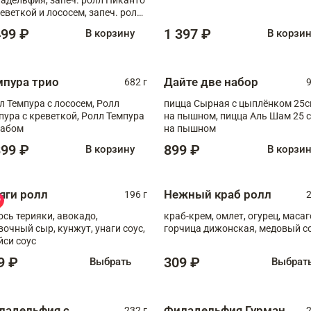
реветкой и лососем, запеч. ролл
игровой креветкой
499 ₽
1 397 ₽
В корзину
В корзи
мпура трио
Дайте две набор
682 г
9
л Темпура с лососем, Ролл
пицца Сырная с цыплёнком 25
пура с креветкой, Ролл Темпура
на пышном, пицца Аль Шам 25 см
рабом
на пышном
399 ₽
899 ₽
В корзину
В корзи
яги ролл
Нежный краб ролл
196 г
2
ось терияки, авокадо,
краб-крем, омлет, огурец, масаг
вочный сыр, кунжут, унаги соус,
горчица дижонская, медовый с
йси соус
9 ₽
309 ₽
Выбрать
Выбрат
ладельфия с
Филадельфия Гурман
232 г
2