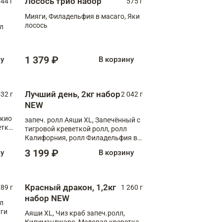
Лосось трио набор
044 г
575 г
Мияги, Филадельфия в масаго, Яки
лосось
лл
1 379 ₽
ну
В корзину
Лучший день, 2кг набор
532 г
2 042 г
NEW
окио
запеч. ролл Аяши XL, Запечённый с
етка
тигровой креветкой ролл, ролл
Калифорния, ролл Филадельфия в
масаго, запеч. ролл Румяный XL,
3 199 ₽
ну
В корзину
запеч. ролл Моцарелломания, ролл
Сырная креветка XL, запеч. ролл
Сырный XL
Красный дракон, 1,2кг
89 г
1 260 г
набор NEW
лл
аги
Аяши XL, Чиз краб запеч.ролл,
Килиманджаро, Медовая креветка,