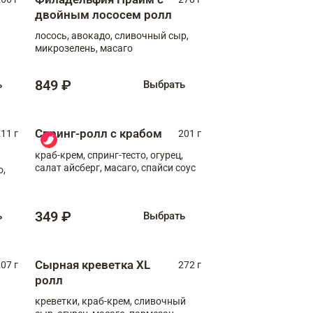
двойным лососем ролл
лосось, авокадо, сливочный сыр,
микрозелень, масаго
849 ₽
ь
Выбрать
Спринг-ролл с крабом
11 г
201 г
краб-крем, спринг-тесто, огурец,
салат айсберг, масаго, спайси соус
о,
349 ₽
ь
Выбрать
Сырная креветка XL
07 г
272 г
ролл
креветки, краб-крем, сливочный