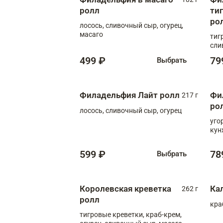
ролл
ти
ро
лосось, сливочный сыр, огурец,
масаго
тиг
сли
499 ₽
79
Выбрать
Филадельфия Лайт ролл
Фи
217 г
ро
лосось, сливочный сыр, огурец
уго
кун
599 ₽
78
Выбрать
Королевская креветка
Ка
262 г
ролл
кра
тигровые креветки, краб-крем,