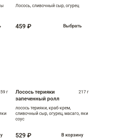
ты
Лосось, сливочный сыр, огурец
459 ₽
ь
Выбрать
Лосось терияки
59 г
217 г
запеченный ролл
лосось терияки, краб-крем,
яки
сливочный сыр, огурец, масаго, яки
соус
529 ₽
ну
В корзину