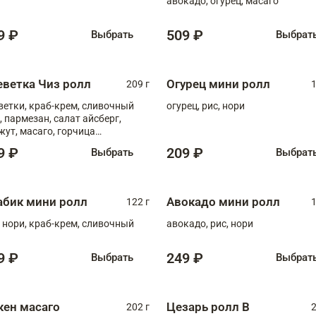
авокадо, огурец, масаго
9 ₽
509 ₽
Выбрать
Выбрат
еветка Чиз ролл
Огурец мини ролл
209 г
1
ветки, краб-крем, сливочный
огурец, рис, нори
, пармезан, салат айсберг,
жут, масаго, горчица
онская, медовый соус
9 ₽
209 ₽
Выбрать
Выбрат
абик мини ролл
Авокадо мини ролл
122 г
1
, нори, краб-крем, сливочный
авокадо, рис, нори
9 ₽
249 ₽
Выбрать
Выбрат
кен масаго
Цезарь ролл В
202 г
2