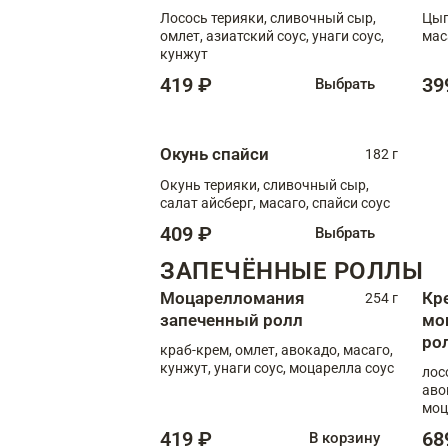
Лосось терияки, сливочный сыр,
Цып
омлет, азиатский соус, унаги соус,
мас
кунжут
419 ₽
39
Выбрать
Окунь спайси
182 г
Окунь терияки, сливочный сыр,
салат айсберг, масаго, спайси соус
409 ₽
Выбрать
ЗАПЕЧЁННЫЕ РОЛЛЫ
Моцарелломания
Кр
254 г
запеченный ролл
мо
ро
краб-крем, омлет, авокадо, масаго,
кунжут, унаги соус, моцарелла соус
лос
аво
моц
419 ₽
68
В корзину