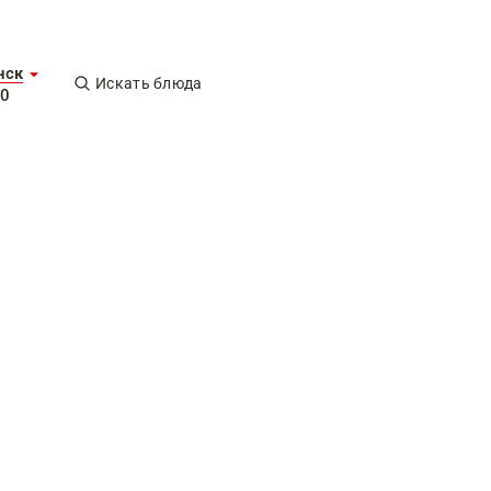
нск
Искать блюда
00