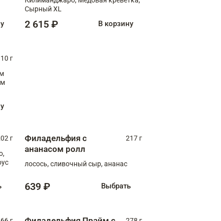
Сырный XL
2 615 ₽
ну
В корзину
10 г
см
ну
Филадельфия с
02 г
217 г
ананасом ролл
о,
оус
лосось, сливочный сыр, ананас
639 ₽
ь
Выбрать
Филадельфия Прайм с
66 г
278 г