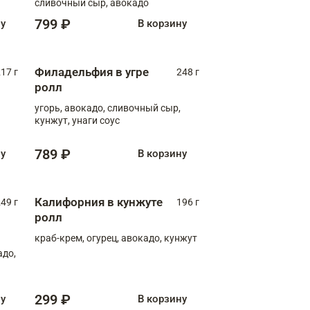
сливочный сыр, авокадо
799 ₽
ну
В корзину
Филадельфия в угре
17 г
248 г
ролл
угорь, авокадо, сливочный сыр,
кунжут, унаги соус
789 ₽
ну
В корзину
Калифорния в кунжуте
49 г
196 г
ролл
краб-крем, огурец, авокадо, кунжут
адо,
299 ₽
ну
В корзину