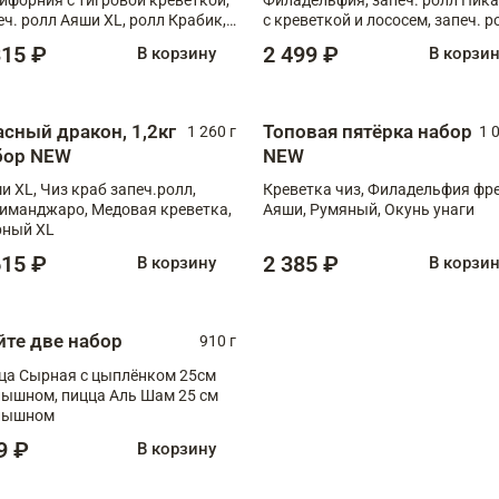
еч. ролл Аяши XL, ролл Крабик,
с креветкой и лососем, запеч. р
еч. ролл Лосось терияки
С тигровой креветкой
315 ₽
2 499 ₽
В корзину
В корзи
асный дракон, 1,2кг
Топовая пятёрка набор
1 260 г
1 
бор NEW
NEW
и XL, Чиз краб запеч.ролл,
Креветка чиз, Филадельфия фр
иманджаро, Медовая креветка,
Аяши, Румяный, Окунь унаги
ный XL
615 ₽
2 385 ₽
В корзину
В корзи
йте две набор
910 г
ца Сырная с цыплёнком 25см
, пицца Аль Шам 25 см
пышном
9 ₽
В корзину