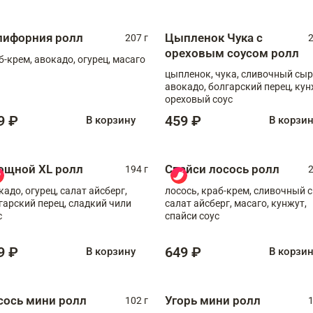
лифорния ролл
Цыпленок Чука с
207 г
2
ореховым соусом ролл
б-крем, авокадо, огурец, масаго
цыпленок, чука, сливочный сыр
авокадо, болгарский перец, кун
ореховый соус
9 ₽
459 ₽
В корзину
В корзи
ощной XL ролл
Спайси лосось ролл
194 г
2
кадо, огурец, салат айсберг,
лосось, краб-крем, сливочный с
гарский перец, сладкий чили
салат айсберг, масаго, кунжут,
с
спайси соус
9 ₽
649 ₽
В корзину
В корзи
сось мини ролл
Угорь мини ролл
102 г
1