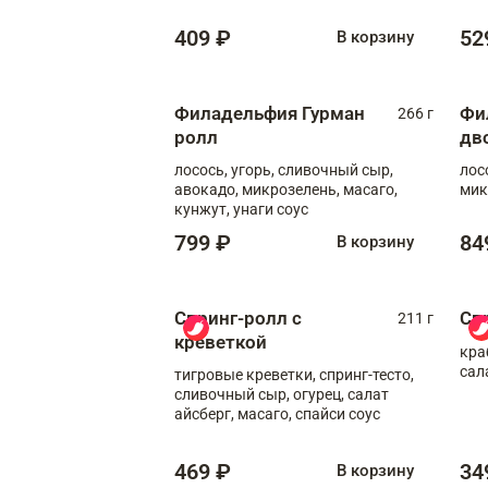
409 ₽
52
В корзину
Филадельфия Гурман
Фи
266 г
ролл
дв
лосось, угорь, сливочный сыр,
лос
авокадо, микрозелень, масаго,
мик
кунжут, унаги соус
799 ₽
84
В корзину
Спринг-ролл с
Сп
211 г
креветкой
кра
сал
тигровые креветки, спринг-тесто,
сливочный сыр, огурец, салат
айсберг, масаго, спайси соус
469 ₽
34
В корзину