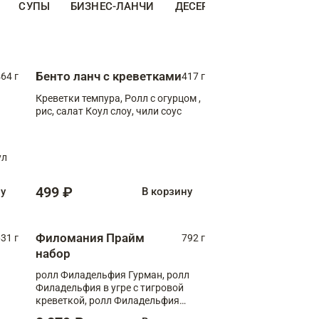
СУПЫ
БИЗНЕС-ЛАНЧИ
ДЕСЕРТЫ
ДОПОЛНИТЕ
Бенто ланч с креветками
64 г
417 г
Креветки темпура, Ролл с огурцом ,
рис, салат Коул слоу, чили соус
ул
499 ₽
ну
В корзину
Филомания Прайм
31 г
792 г
набор
ролл Филадельфия Гурман, ролл
Филадельфия в угре с тигровой
креветкой, ролл Филадельфия
Прайм с двойным лососем