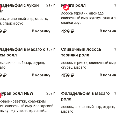
ладельфия с чукой
Мияги ролл
217 г
1
лл
лосось терияки, авокадо,
сливочный сыр, кунжут, унаги с
ось, сливочный сыр, масаго,
спайси соус
а, спайси соус
9 ₽
429 ₽
В корзину
В корзи
ладельфия в масаго с
Сливочный лосось
187 г
1
рем ролл
терияки ролл
рь, сливочный сыр, огурец,
лосось терияки, сливочный сыр
аго
огурец, масаго
9 ₽
459 ₽
В корзину
В корзи
мурай ролл NEW
Филадельфия в масаго
259 г
1
ролл
ровые креветки, краб-крем,
ет, сливочный сыр, болгарский
лосось, сливочный сыр, огурец,
ец, кунжут, перец красный
масаго
отый, масаго, шеф-соус