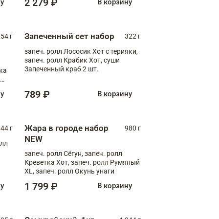
2 279 ₽
ну
В корзину
Запеченный сет набор
254 г
322 г
запеч. ролл Лососик Хот с терияки,
запеч. ролл Крабик Хот, суши
Запеченный краб 2 шт.
ка
ролл
789 ₽
ну
В корзину
Жара в городе набор
44 г
980 г
NEW
олл
запеч. ролл Сёгун, запеч. ролл
Креветка Хот, запеч. ролл Румяный
XL, запеч. ролл Окунь унаги
1 799 ₽
ну
В корзину