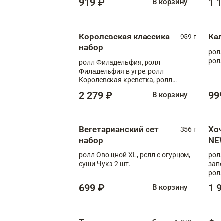
919 ₽
1 
В корзину
Королевская классика
Ка
959 г
набор
рол
рол
ролл Филадельфия, ролл
Филадельфия в угре, ролл
Королевская креветка, ролл
Калифорния
2 279 ₽
99
В корзину
Вегетарианский сет
Хо
356 г
набор
NE
ролл Овощной XL, ролл с огурцом,
рол
суши Чука 2 шт.
зап
рол
699 ₽
1 
В корзину