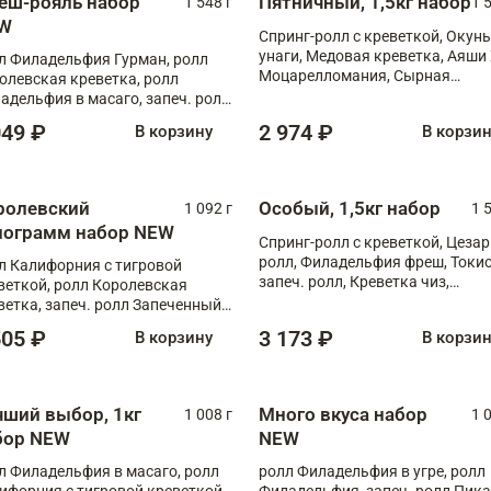
еш-рояль набор
Пятничный, 1,5кг набор
1 548 г
1 
W
Спринг-ролл с креветкой, Окунь
унаги, Медовая креветка, Аяши 
л Филадельфия Гурман, ролл
Моцарелломания, Сырная
олевская креветка, ролл
креветка XL
адельфия в масаго, запеч. ролл
ось Унаги XL, запеч. ролл
049 ₽
2 974 ₽
В корзину
В корзи
ровая креветка с моцареллой,
еч. ролл Эби краб с лососем
ролевский
Особый, 1,5кг набор
1 092 г
1 
лограмм набор NEW
Спринг-ролл с креветкой, Цезар
ролл, Филадельфия фреш, Токи
л Калифорния с тигровой
запеч. ролл, Креветка чиз,
веткой, ролл Королевская
Запечённый лосось терияки,
ветка, запеч. ролл Запеченный
Флорида
ось терияки, запеч. ролл Аяши
505 ₽
3 173 ₽
В корзину
В корзи
 запеч. ролл Крабик Хот
чший выбор, 1кг
Много вкуса набор
1 008 г
1 
бор NEW
NEW
л Филадельфия в масаго, ролл
ролл Филадельфия в угре, ролл
ифорния с тигровой креветкой,
Филадельфия, запеч. ролл Пик