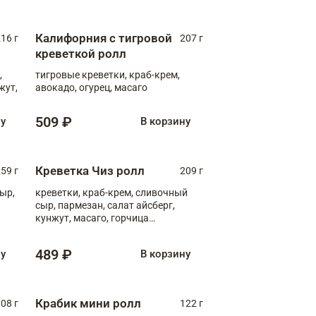
Калифорния с тигровой
16 г
207 г
креветкой ролл
,
тигровые креветки, краб-крем,
жут,
авокадо, огурец, масаго
509 ₽
ну
В корзину
Креветка Чиз ролл
59 г
209 г
ыр,
креветки, краб-крем, сливочный
сыр, пармезан, салат айсберг,
кунжут, масаго, горчица
дижонская, медовый соус
489 ₽
ну
В корзину
Крабик мини ролл
08 г
122 г