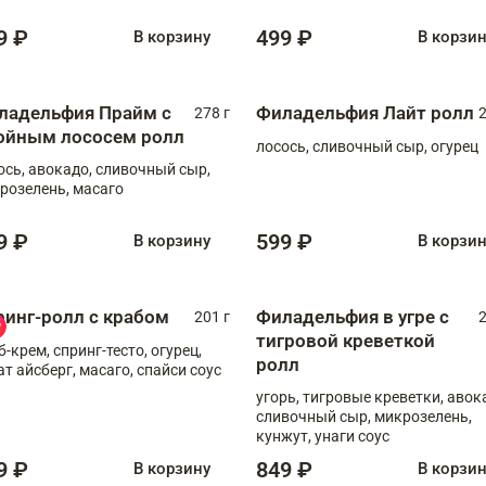
9 ₽
499 ₽
В корзину
В корзи
ладельфия Прайм с
Филадельфия Лайт ролл
278 г
2
ойным лососем ролл
лосось, сливочный сыр, огурец
ось, авокадо, сливочный сыр,
розелень, масаго
9 ₽
599 ₽
В корзину
В корзи
ринг-ролл с крабом
Филадельфия в угре с
201 г
2
тигровой креветкой
б-крем, спринг-тесто, огурец,
ролл
ат айсберг, масаго, спайси соус
угорь, тигровые креветки, авок
сливочный сыр, микрозелень,
кунжут, унаги соус
9 ₽
849 ₽
В корзину
В корзи