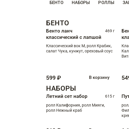
БЕНТО
НАБОРЫ
РОЛЛЫ
ЗА
БЕНТО
Бенто ланч
Бе
469 г
классический с лапшой
кл
Классический вок М, ролл Крабик,
Кла
салат Чука, кунжут, ореховый соус
Кал
Вит
599 ₽
54
В корзину
НАБОРЫ
Летний сет набор
Пу
615 г
ролл Калифорния, ролл Мияги,
рол
ролл Нежный краб
Фил
кре