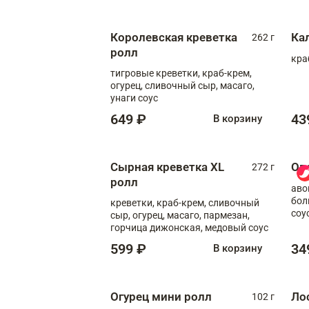
Королевская креветка
Ка
262 г
ролл
кра
тигровые креветки, краб-крем,
огурец, сливочный сыр, масаго,
унаги соус
649 ₽
43
В корзину
Сырная креветка XL
Ов
272 г
ролл
аво
бол
креветки, краб-крем, сливочный
соу
сыр, огурец, масаго, пармезан,
горчица дижонская, медовый соус
599 ₽
34
В корзину
Огурец мини ролл
Ло
102 г