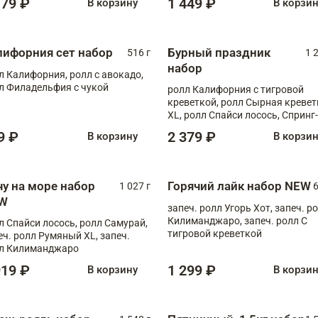
179 ₽
1 449 ₽
В корзину
В корзи
лифорния сет набор
Бурный праздник
516 г
1 
набор
л Калифорния, ролл с авокадо,
л Филадельфия с чукой
ролл Калифорния с тигровой
креветкой, ролл Сырная кревет
XL, ролл Спайси лосось, Спринг-
ролл с угрем и лососем, запеч. 
9 ₽
2 379 ₽
В корзину
В корзи
Медовая креветка
чу на море набор
Горячий лайк набор NEW
1 027 г
6
W
запеч. ролл Угорь Хот, запеч. р
Килиманджаро, запеч. ролл С
л Спайси лосось, ролл Самурай,
тигровой креветкой
еч. ролл Румяный XL, запеч.
л Килиманджаро
919 ₽
1 299 ₽
В корзину
В корзи