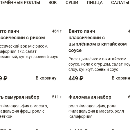
ПЕЧЁННЫЕ РОЛЛЫ
ВОК
СУШИ
ПИЦЦА
САЛАТЫ
нто ланч
Бенто ланч
464 г
4
ассический с рисом
классический с
цыплёнком в китайском
ссический вок М с рисом,
соусе
ифорния 1/2, салат
аминный, кунжут, соевый соус
Рис с цыплёнком в китайском
соусе, Ролл с огурцом, салат Ко
слоу, кунжут, соевый соус
9 ₽
449 ₽
В корзину
В корзи
ть самурая набор
Филомания набор
511 г
6
л Филадельфия в масаго,
ролл Филадельфия, ролл
адельфия фреш, ролл с
Филадельфия в масаго, ролл
веткой
Калифорния