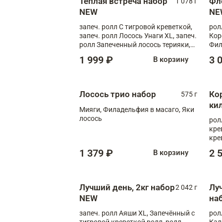
Теплая встреча набор
Фл
1 078 г
NEW
NE
запеч. ролл С тигровой креветкой,
рол
запеч. ролл Лосось Унаги XL, запеч.
Кор
ролл Запеченный лосось терияки,
Фил
запеч. ролл Румяный XL
Лос
1 999 ₽
3 
В корзину
Тиг
зап
Лосось трио набор
Ко
575 г
ки
Мияги, Филадельфия в масаго, Яки
лосось
рол
кре
кре
лос
1 379 ₽
2 
В корзину
XL,
Лучший день, 2кг набор
Лу
2 042 г
NEW
на
запеч. ролл Аяши XL, Запечённый с
рол
тигровой креветкой ролл, ролл
Кал