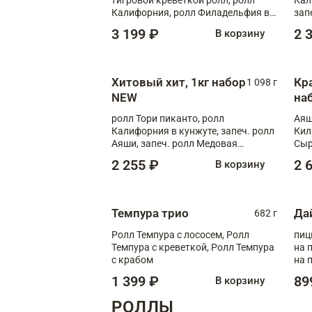
Калифорния, ролл Филадельфия в
зап
масаго, запеч. ролл Румяный XL,
зап
3 199 ₽
2 
В корзину
запеч. ролл Моцарелломания, ролл
Сырная креветка XL, запеч. ролл
Сырный XL
Хитовый хит, 1кг набор
Кр
1 098 г
NEW
на
ролл Тори пиканто, ролл
Аяш
Калифорния в кунжуте, запеч. ролл
Кил
Аяши, запеч. ролл Медовая
Сыр
креветка, ролл Филадельфия с
2 255 ₽
2 
В корзину
чукой
Темпура трио
Да
682 г
Ролл Темпура с лососем, Ролл
пиц
Темпура с креветкой, Ролл Темпура
на пышном
с крабом
на 
1 399 ₽
89
В корзину
РОЛЛЫ