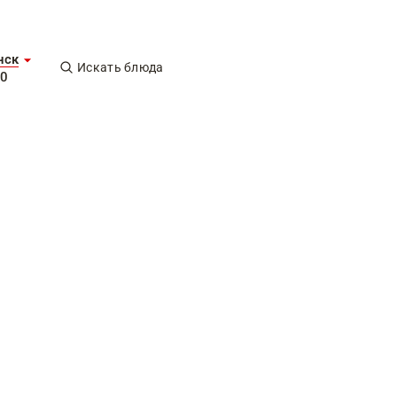
нск
Искать блюда
00