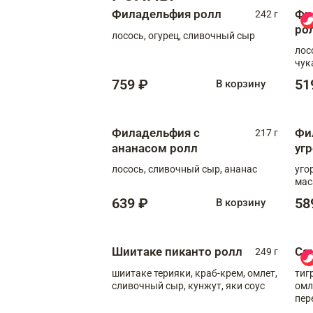
Филадельфия ролл
Фи
242 г
ро
лосось, огурец, сливочный сыр
лос
чук
759 ₽
51
В корзину
Филадельфия с
Фи
217 г
ананасом ролл
уг
лосось, сливочный сыр, ананас
уго
мас
639 ₽
58
В корзину
Шиитаке пиканто ролл
Са
249 г
шиитаке терияки, краб-крем, омлет,
тиг
сливочный сыр, кунжут, яки соус
омл
пер
мол