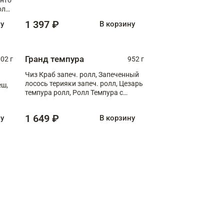
олл
1 397 ₽
ну
В корзину
Гранд темпура
002 г
952 г
Чиз Краб запеч. ролл, Запеченный
лосось терияки запеч. ролл, Цезарь
еш,
темпура ролл, Ролл Темпура с
креветкой
1 649 ₽
ну
В корзину