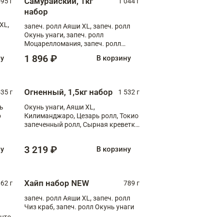
Самурайский, 1кг
595 г
1 044 г
набор
XL,
запеч. ролл Аяши XL, запеч. ролл
Окунь унаги, запеч. ролл
Моцарелломания, запеч. ролл
Килиманджаро
1 896 ₽
ну
В корзину
Огненный, 1,5кг набор
535 г
1 532 г
ь
Окунь унаги, Аяши XL,
о
Килиманджаро, Цезарь ролл, Токио
запеченный ролл, Сырная креветка
XL
3 219 ₽
ну
В корзину
Хайп набор NEW
062 г
789 г
запеч. ролл Аяши XL, запеч. ролл
Чиз краб, запеч. ролл Окунь унаги
анто