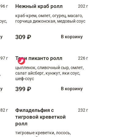
Нежный краб ролл
96 г
202 г
краб-крем, омлет, огурец, масаго,
оус,
горчица дижонская, медовый соус
309 ₽
ну
В корзину
Тори пиканто ролл
97 г
226 г
цыпленок, сливочный сыр, омлет,
салат айсберг, кунжут, яки соус,
,
шеф-соус
399 ₽
ну
В корзину
Филадельфия с
82 г
232 г
тигровой креветкой
ролл
тигровые креветки, лосось,