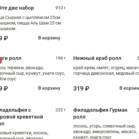
йте две набор
910 г
ца Сырная с цыплёнком 25см
, пицца Аль Шам 25 см
пышном
9 ₽
В корзину
яги ролл
Нежный краб ролл
196 г
2
ось терияки, авокадо,
краб-крем, омлет, огурец, масаг
вочный сыр, кунжут, унаги соус,
горчица дижонская, медовый с
йси соус
9 ₽
319 ₽
В корзину
В корзи
ладельфия с
Филадельфия Гурман
232 г
2
гровой креветкой
ролл
лл
лосось, угорь, сливочный сыр,
авокадо, микрозелень, масаго,
ровые креветки, лосось,
кунжут, унаги соус
вочный сыр, авокадо