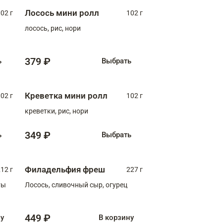
Лосось мини ролл
02 г
102 г
лосось, рис, нори
379 ₽
ь
Выбрать
Креветка мини ролл
02 г
102 г
креветки, рис, нори
349 ₽
ь
Выбрать
Филадельфия фреш
12 г
227 г
ты
Лосось, сливочный сыр, огурец
449 ₽
ну
В корзину