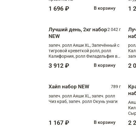
1 696 ₽
1 
В корзину
Лучший день, 2кг набор
Лу
2 042 г
NEW
на
запеч. ролл Аяши XL, Запечённый с
рол
тигровой креветкой ролл, ролл
Кал
Калифорния, ролл Филадельфия в
зап
масаго, запеч. ролл Румяный XL,
зап
3 912 ₽
2 
В корзину
запеч. ролл Моцарелломания, ролл
Сырная креветка XL, запеч. ролл
Сырный XL
Хайп набор NEW
Кр
789 г
на
запеч. ролл Аяши XL, запеч. ролл
Чиз краб, запеч. ролл Окунь унаги
Аяш
Кил
Сыр
1 167 ₽
2 
В корзину