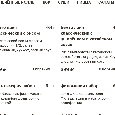
ПЕЧЁННЫЕ РОЛЛЫ
ВОК
СУШИ
ПИЦЦА
САЛАТЫ
нто ланч
Бенто ланч
464 г
4
ассический с рисом
классический с
цыплёнком в китайском
ссический вок М с рисом,
соусе
ифорния 1/2, салат
аминный, кунжут, соевый соус
Рис с цыплёнком в китайском
соусе, Ролл с огурцом, салат Ко
слоу, кунжут, соевый соус
9 ₽
399 ₽
В корзину
В корзи
ть самурая набор
Филомания набор
511 г
6
л Филадельфия в масаго,
ролл Филадельфия, ролл
адельфия фреш, ролл с
Филадельфия в масаго, ролл
веткой
Калифорния