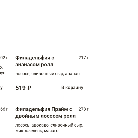
Филадельфия с
02 г
217 г
ананасом ролл
о,
оус
лосось, сливочный сыр, ананас
519 ₽
ну
В корзину
Филадельфия Прайм с
66 г
278 г
двойным лососем ролл
лосось, авокадо, сливочный сыр,
микрозелень, масаго