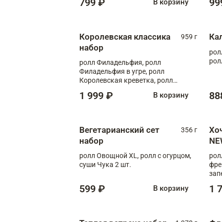
799 ₽
99
В корзину
Королевская классика
Ка
959 г
набор
рол
рол
ролл Филадельфия, ролл
Филадельфия в угре, ролл
Королевская креветка, ролл
Калифорния
1 999 ₽
88
В корзину
Вегетарианский сет
Хо
356 г
набор
NE
ролл Овощной XL, ролл с огурцом,
рол
суши Чука 2 шт.
фре
зап
599 ₽
1 
В корзину