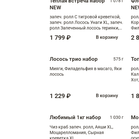
Теплая встреча набор
Фл
1 078 г
NEW
NE
запеч. ролл С тигровой креветкой,
рол
запеч. ролл Лосось Унаги XL, запеч.
Кор
ролл Запеченный лосось терияки,
Фил
запеч. ролл Румяный XL
Лос
1 799 ₽
2 
В корзину
Тиг
зап
Лосось трио набор
То
575 г
Мияги, Филадельфия в масаго, Яки
рол
лосось
Кал
Хот
тер
1 229 ₽
1 
В корзину
Любимый 1кг набор
Мо
1 030 г
Чиз краб запеч. ролл, Аяши XL,
рол
Моцарелломания, Сырная
Фил
креветка XL
огу