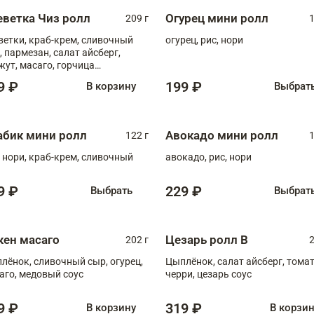
еветка Чиз ролл
Огурец мини ролл
209 г
1
ветки, краб-крем, сливочный
огурец, рис, нори
, пармезан, салат айсберг,
жут, масаго, горчица
онская, медовый соус
9 ₽
199 ₽
В корзину
Выбрат
абик мини ролл
Авокадо мини ролл
122 г
1
, нори, краб-крем, сливочный
авокадо, рис, нори
9 ₽
229 ₽
Выбрать
Выбрат
кен масаго
Цезарь ролл В
202 г
2
лёнок, сливочный сыр, огурец,
Цыплёнок, салат айсберг, тома
аго, медовый соус
черри, цезарь соус
9 ₽
319 ₽
В корзину
В корзи