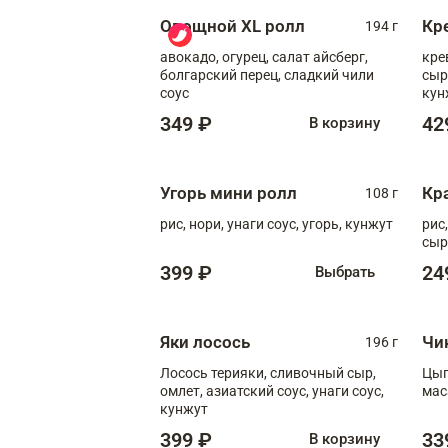
Овощной XL ролл
Кр
194 г
авокадо, огурец, салат айсберг,
кре
болгарский перец, сладкий чили
сыр
соус
кун
диж
349 ₽
42
В корзину
Угорь мини ролл
Кр
108 г
рис, нори, унаги соус, угорь, кунжут
рис
сыр
399 ₽
24
Выбрать
Яки лосось
Чи
196 г
Лосось терияки, сливочный сыр,
Цып
омлет, азиатский соус, унаги соус,
мас
кунжут
399 ₽
33
В корзину