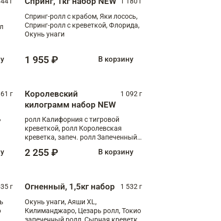
Спринг, 1кг набор NEW
044 г
1 180 г
Спринг-ролл с крабом, Яки лосось,
Спринг-ролл с креветкой, Флорида,
лл
Окунь унаги
1 955 ₽
ну
В корзину
Королевский
61 г
1 092 г
килограмм набор NEW
,
ролл Калифорния с тигровой
креветкой, ролл Королевская
креветка, запеч. ролл Запеченный
лосось терияки, запеч. ролл Аяши
2 255 ₽
ну
В корзину
XL, запеч. ролл Крабик Хот
Огненный, 1,5кг набор
535 г
1 532 г
ь
Окунь унаги, Аяши XL,
о
Килиманджаро, Цезарь ролл, Токио
запеченный ролл, Сырная креветка