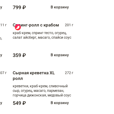
799 ₽
ну
В корзину
Спринг-ролл с крабом
11 г
201 г
краб-крем, спринг-тесто, огурец,
салат айсберг, масаго, спайси соус
о,
359 ₽
ну
В корзину
Сырная креветка XL
07 г
272 г
ролл
креветки, краб-крем, сливочный
сыр, огурец, масаго, пармезан,
горчица дижонская, медовый соус
549 ₽
ну
В корзину