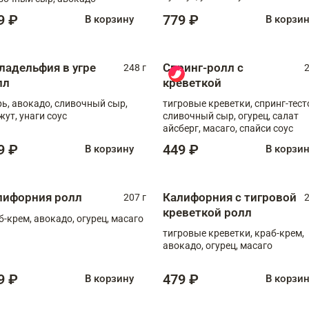
9 ₽
779 ₽
В корзину
В корзи
ладельфия в угре
Спринг-ролл с
248 г
2
лл
креветкой
рь, авокадо, сливочный сыр,
тигровые креветки, спринг-тест
жут, унаги соус
сливочный сыр, огурец, салат
айсберг, масаго, спайси соус
9 ₽
449 ₽
В корзину
В корзи
лифорния ролл
Калифорния с тигровой
207 г
2
креветкой ролл
б-крем, авокадо, огурец, масаго
тигровые креветки, краб-крем,
авокадо, огурец, масаго
9 ₽
479 ₽
В корзину
В корзи