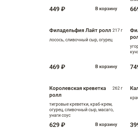
449 ₽
66
В корзину
Филадельфия Лайт ролл
Фи
217 г
ро
лосось, сливочный сыр, огурец
уго
кун
469 ₽
74
В корзину
Королевская креветка
Ка
262 г
ролл
кра
тигровые креветки, краб-крем,
огурец, сливочный сыр, масаго,
унаги соус
629 ₽
39
В корзину