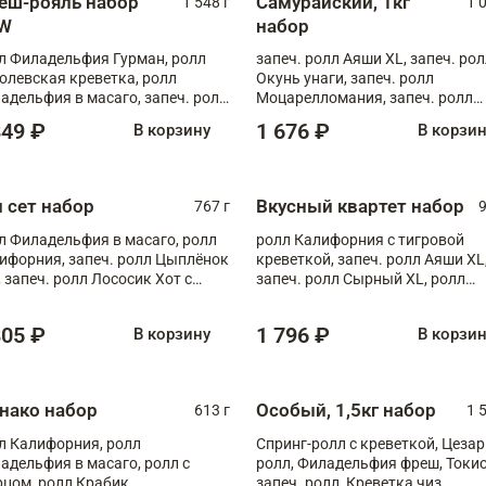
еш-рояль набор
Самурайский, 1кг
1 548 г
1 
W
набор
л Филадельфия Гурман, ролл
запеч. ролл Аяши XL, запеч. ро
олевская креветка, ролл
Окунь унаги, запеч. ролл
адельфия в масаго, запеч. ролл
Моцарелломания, запеч. ролл
ось Унаги XL, запеч. ролл
Килиманджаро
849 ₽
1 676 ₽
В корзину
В корзи
ровая креветка с моцареллой,
еч. ролл Эби краб с лососем
п сет набор
Вкусный квартет набор
767 г
9
л Филадельфия в масаго, ролл
ролл Калифорния с тигровой
ифорния, запеч. ролл Цыплёнок
креветкой, запеч. ролл Аяши XL
, запеч. ролл Лососик Хот с
запеч. ролл Сырный XL, ролл
ияки , запеч. ролл Крабик Хот
Калифорния
805 ₽
1 796 ₽
В корзину
В корзи
нако набор
Особый, 1,5кг набор
613 г
1 
л Калифорния, ролл
Спринг-ролл с креветкой, Цезар
адельфия в масаго, ролл с
ролл, Филадельфия фреш, Токи
рцом, ролл Крабик
запеч. ролл, Креветка чиз,