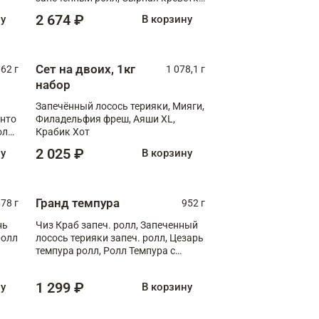
XL
2 674 ₽
ну
В корзину
Сет на двоих, 1кг
062 г
1 078,1 г
набор
Запечённый лосось терияки, Мияги,
анто
Филадельфия фреш, Аяши XL,
олл
Крабик Хот
2 025 ₽
ну
В корзину
Гранд темпура
78 г
952 г
нь
Чиз Краб запеч. ролл, Запеченный
ролл
лосось терияки запеч. ролл, Цезарь
темпура ролл, Ролл Темпура с
креветкой
1 299 ₽
ну
В корзину