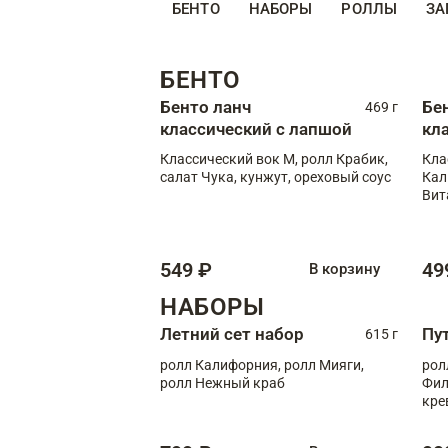
БЕНТО
НАБОРЫ
РОЛЛЫ
ЗА
БЕНТО
Бенто ланч
Бе
469 г
классический с лапшой
кл
Классический вок М, ролл Крабик,
Кла
салат Чука, кунжут, ореховый соус
Кал
Вит
549 ₽
49
В корзину
НАБОРЫ
Летний сет набор
Пу
615 г
ролл Калифорния, ролл Мияги,
рол
ролл Нежный краб
Фил
кре