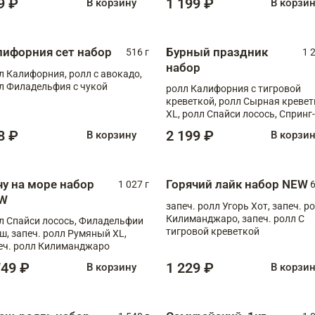
9 ₽
1 199 ₽
В корзину
В корзи
лифорния сет набор
Бурный праздник
516 г
1 
набор
л Калифорния, ролл с авокадо,
л Филадельфия с чукой
ролл Калифорния с тигровой
креветкой, ролл Сырная кревет
XL, ролл Спайси лосось, Спринг-
ролл с угрем и лососем, запеч. 
8 ₽
2 199 ₽
В корзину
В корзи
Медовая креветка
чу на море набор
Горячий лайк набор NEW
1 027 г
6
W
запеч. ролл Угорь Хот, запеч. р
Килиманджаро, запеч. ролл С
л Спайси лосось, Филадельфии
тигровой креветкой
ш, запеч. ролл Румяный XL,
еч. ролл Килиманджаро
749 ₽
1 229 ₽
В корзину
В корзи