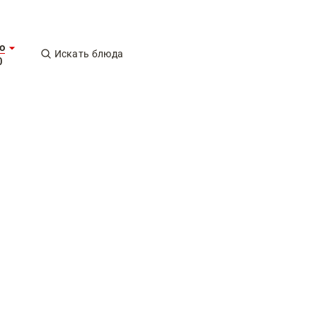
о
Искать блюда
0