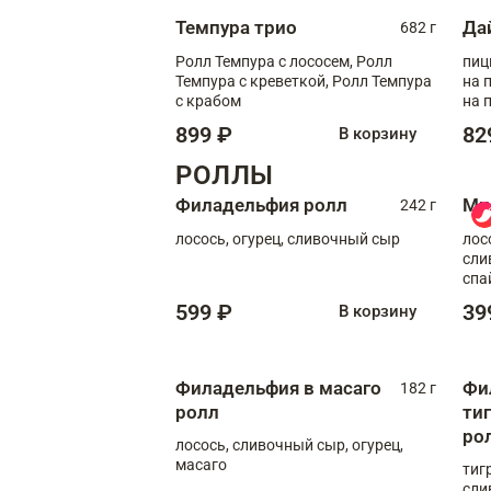
Темпура трио
Да
682 г
Ролл Темпура с лососем, Ролл
пиц
Темпура с креветкой, Ролл Темпура
на пышном
с крабом
на 
899 ₽
82
В корзину
РОЛЛЫ
Филадельфия ролл
Ми
242 г
лосось, огурец, сливочный сыр
лос
сли
спа
599 ₽
39
В корзину
Филадельфия в масаго
Фи
182 г
ролл
ти
ро
лосось, сливочный сыр, огурец,
масаго
тиг
сли