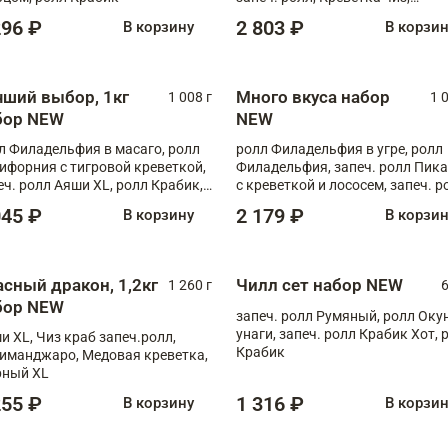
Запечённый лосось терияки,
296 ₽
2 803 ₽
В корзину
В корзи
Флорида
чший выбор, 1кг
Много вкуса набор
1 008 г
1 
бор NEW
NEW
л Филадельфия в масаго, ролл
ролл Филадельфия в угре, ролл
ифорния с тигровой креветкой,
Филадельфия, запеч. ролл Пик
еч. ролл Аяши XL, ролл Крабик,
с креветкой и лососем, запеч. р
еч. ролл Лосось терияки
С тигровой креветкой
045 ₽
2 179 ₽
В корзину
В корзи
асный дракон, 1,2кг
Чилл сет набор NEW
1 260 г
6
бор NEW
запеч. ролл Румяный, ролл Оку
унаги, запеч. ролл Крабик Хот, 
и XL, Чиз краб запеч.ролл,
Крабик
иманджаро, Медовая креветка,
ный XL
255 ₽
1 316 ₽
В корзину
В корзи