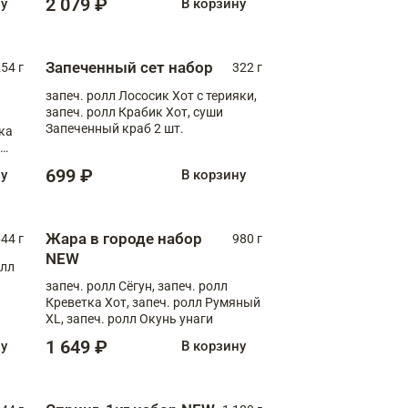
2 079 ₽
ну
В корзину
Запеченный сет набор
254 г
322 г
запеч. ролл Лососик Хот с терияки,
запеч. ролл Крабик Хот, суши
Запеченный краб 2 шт.
ка
ролл
699 ₽
ну
В корзину
Жара в городе набор
44 г
980 г
NEW
олл
запеч. ролл Сёгун, запеч. ролл
Креветка Хот, запеч. ролл Румяный
XL, запеч. ролл Окунь унаги
1 649 ₽
ну
В корзину