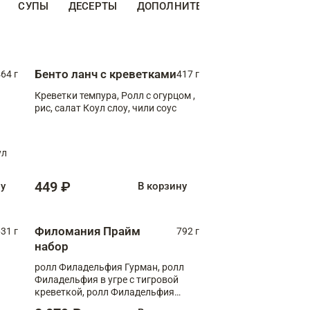
СУПЫ
ДЕСЕРТЫ
ДОПОЛНИТЕЛЬНО
НАПИТКИ
Бенто ланч с креветками
64 г
417 г
Креветки темпура, Ролл с огурцом ,
рис, салат Коул слоу, чили соус
ул
449 ₽
ну
В корзину
Филомания Прайм
31 г
792 г
набор
ролл Филадельфия Гурман, ролл
Филадельфия в угре с тигровой
креветкой, ролл Филадельфия
Прайм с двойным лососем