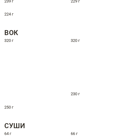
239 г
229 г
224 г
ВОК
320 г
320 г
230 г
250 г
СУШИ
64 г
66 г