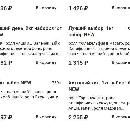
886 ₽
1 426 ₽
В корзину
В корзи
чший день, 2кг набор
Лучший выбор, 1кг
2 042 г
1 
W
набор NEW
еч. ролл Аяши XL, Запечённый с
ролл Филадельфия в масаго, ро
ровой креветкой ролл, ролл
Калифорния с тигровой креветк
ифорния, ролл Филадельфия в
запеч. ролл Аяши XL, ролл Краб
аго, запеч. ролл Румяный XL,
запеч. ролл Лосось терияки
282 ₽
2 315 ₽
В корзину
В корзи
еч. ролл Моцарелломания, ролл
ная креветка XL, запеч. ролл
ный XL
йп набор NEW
Хитовый хит, 1кг набор
789 г
1 
NEW
еч. ролл Аяши XL, запеч. ролл
 краб, запеч. ролл Окунь унаги
ролл Тори пиканто, ролл
Калифорния в кунжуте, запеч. 
Аяши, запеч. ролл Медовая
креветка, ролл Филадельфия с
397 ₽
2 255 ₽
В корзину
В корзи
чукой