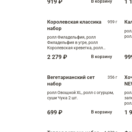
919 ₽
1 
В корзину
Королевская классика
Ка
959 г
набор
рол
рол
ролл Филадельфия, ролл
Филадельфия в угре, ролл
Королевская креветка, ролл
Калифорния
2 279 ₽
99
В корзину
Вегетарианский сет
Хо
356 г
набор
NE
ролл Овощной XL, ролл с огурцом,
рол
суши Чука 2 шт.
зап
рол
699 ₽
1 
В корзину