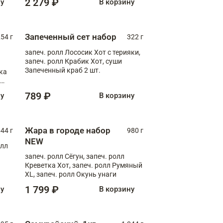
2 279 ₽
ну
В корзину
Запеченный сет набор
254 г
322 г
запеч. ролл Лососик Хот с терияки,
запеч. ролл Крабик Хот, суши
Запеченный краб 2 шт.
ка
ролл
789 ₽
ну
В корзину
Жара в городе набор
44 г
980 г
NEW
олл
запеч. ролл Сёгун, запеч. ролл
Креветка Хот, запеч. ролл Румяный
XL, запеч. ролл Окунь унаги
1 799 ₽
ну
В корзину