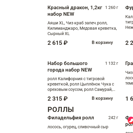
Красный дракон, 1,2кг
Фу
1 260 г
набор NEW
Кал
тиг
Аяши XL, Чиз краб запеч.ролл,
Неж
Килиманджаро, Медовая креветка,
Сырный XL
2 615 ₽
2 
В корзину
Набор большого
Гр
1 132 г
города набор NEW
Чиз
лос
ролл Калифорния с тигровой
тем
креветкой, ролл Цыплёнок Чука с
кре
ореховым соусом, ролл Самурай,
ролл Шиитаке пиканто, Спринг-
2 315 ₽
1 
В корзину
ролл с крабом
РОЛЛЫ
Филадельфия ролл
Фи
242 г
ро
лосось, огурец, сливочный сыр
лос