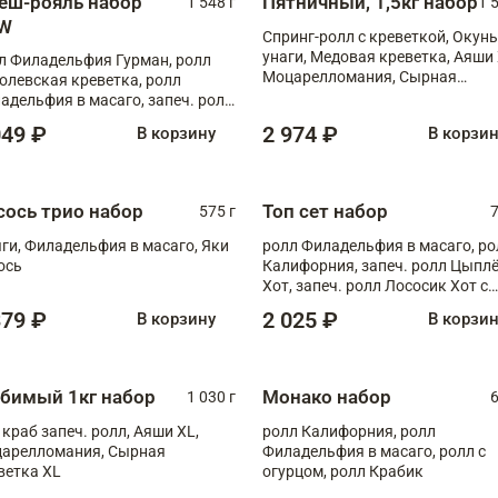
еш-рояль набор
Пятничный, 1,5кг набор
1 548 г
1 
W
Спринг-ролл с креветкой, Окунь
унаги, Медовая креветка, Аяши 
л Филадельфия Гурман, ролл
Моцарелломания, Сырная
олевская креветка, ролл
креветка XL
адельфия в масаго, запеч. ролл
ось Унаги XL, запеч. ролл
049 ₽
2 974 ₽
В корзину
В корзи
ровая креветка с моцареллой,
еч. ролл Эби краб с лососем
сось трио набор
Топ сет набор
575 г
7
ги, Филадельфия в масаго, Яки
ролл Филадельфия в масаго, ро
ось
Калифорния, запеч. ролл Цыпл
Хот, запеч. ролл Лососик Хот с
терияки , запеч. ролл Крабик Хо
379 ₽
2 025 ₽
В корзину
В корзи
бимый 1кг набор
Монако набор
1 030 г
6
 краб запеч. ролл, Аяши XL,
ролл Калифорния, ролл
арелломания, Сырная
Филадельфия в масаго, ролл с
ветка XL
огурцом, ролл Крабик