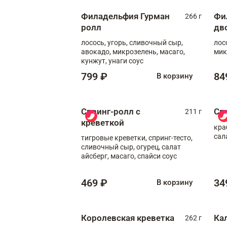
Филадельфия Гурман
Фи
266 г
ролл
дв
лосось, угорь, сливочный сыр,
лос
авокадо, микрозелень, масаго,
мик
кунжут, унаги соус
799 ₽
84
В корзину
Спринг-ролл с
Сп
211 г
креветкой
кра
сал
тигровые креветки, спринг-тесто,
сливочный сыр, огурец, салат
айсберг, масаго, спайси соус
469 ₽
34
В корзину
Королевская креветка
Ка
262 г