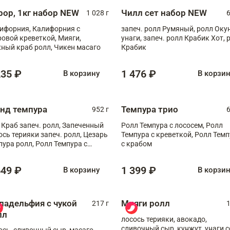
рор, 1кг набор NEW
Чилл сет набор NEW
1 028 г
6
ифорния, Калифорния с
запеч. ролл Румяный, ролл Оку
ровой креветкой, Мияги,
унаги, запеч. ролл Крабик Хот, 
ный краб ролл, Чикен масаго
Крабик
235 ₽
1 476 ₽
В корзину
В корзи
анд темпура
Темпура трио
952 г
6
 Краб запеч. ролл, Запеченный
Ролл Темпура с лососем, Ролл
ось терияки запеч. ролл, Цезарь
Темпура с креветкой, Ролл Тем
пура ролл, Ролл Темпура с
с крабом
веткой
649 ₽
1 399 ₽
В корзину
В корзи
ладельфия с чукой
Мияги ролл
217 г
1
лл
лосось терияки, авокадо,
сливочный сыр, кунжут, унаги с
ось, сливочный сыр, масаго,