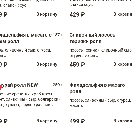
спайси соус
а, спайси соус
9 ₽
429 ₽
В корзину
В корзи
ладельфия в масаго с
Сливочный лосось
187 г
1
рем ролл
терияки ролл
рь, сливочный сыр, огурец,
лосось терияки, сливочный сыр
аго
огурец, масаго
9 ₽
459 ₽
В корзину
В корзи
мурай ролл NEW
Филадельфия в масаго
259 г
1
ролл
ровые креветки, краб-крем,
ет, сливочный сыр, болгарский
лосось, сливочный сыр, огурец,
ец, кунжут, перец красный
масаго
отый, масаго, шеф-соус
9 ₽
499 ₽
В корзину
В корзи