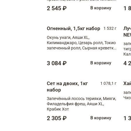
лосось терияки, запеч. ролл Аяши
2 545 ₽
1 
В корзину
XL, запеч. ролл Крабик Хот
Огненный, 1,5кг набор
Лу
1 532 г
NE
Окунь унаги, Аяши XL,
Килиманджаро, Цезарь ролл, Токио
зап
запеченный ролл, Сырная креветка
тиг
XL
Кал
мас
3 084 ₽
4 
В корзину
зап
Сыр
Сыр
Сет на двоих, 1кг
Ха
1 078,1 г
набор
зап
Чиз
Запечённый лосось терияки, Мияги,
Филадельфия фреш, Аяши XL,
Крабик Хот
2 305 ₽
1 
В корзину