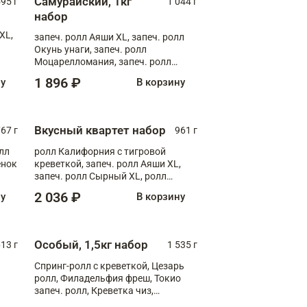
Самурайский, 1кг
595 г
1 044 г
набор
XL,
запеч. ролл Аяши XL, запеч. ролл
Окунь унаги, запеч. ролл
Моцарелломания, запеч. ролл
Килиманджаро
1 896 ₽
ну
В корзину
Вкусный квартет набор
67 г
961 г
лл
ролл Калифорния с тигровой
ёнок
креветкой, запеч. ролл Аяши XL,
запеч. ролл Сырный XL, ролл
т
Калифорния
2 036 ₽
ну
В корзину
Особый, 1,5кг набор
13 г
1 535 г
Спринг-ролл с креветкой, Цезарь
ролл, Филадельфия фреш, Токио
запеч. ролл, Креветка чиз,
Запечённый лосось терияки,