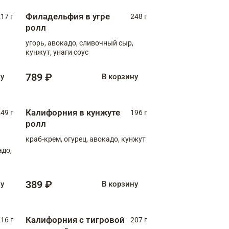
Филадельфия в угре
17 г
248 г
ролл
угорь, авокадо, сливочный сыр,
кунжут, унаги соус
789 ₽
ну
В корзину
Калифорния в кунжуте
49 г
196 г
ролл
краб-крем, огурец, авокадо, кунжут
адо,
389 ₽
ну
В корзину
Калифорния с тигровой
16 г
207 г