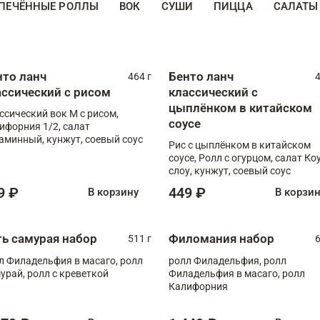
ПЕЧЁННЫЕ РОЛЛЫ
ВОК
СУШИ
ПИЦЦА
САЛАТЫ
нто ланч
Бенто ланч
464 г
4
ассический с рисом
классический с
цыплёнком в китайском
ссический вок М с рисом,
соусе
ифорния 1/2, салат
аминный, кунжут, соевый соус
Рис с цыплёнком в китайском
соусе, Ролл с огурцом, салат Ко
слоу, кунжут, соевый соус
9 ₽
449 ₽
В корзину
В корзи
ть самурая набор
Филомания набор
511 г
6
л Филадельфия в масаго, ролл
ролл Филадельфия, ролл
урай, ролл с креветкой
Филадельфия в масаго, ролл
Калифорния