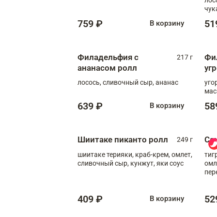
чук
759 ₽
51
В корзину
Филадельфия с
Фи
217 г
ананасом ролл
уг
лосось, сливочный сыр, ананас
уго
мас
639 ₽
58
В корзину
Шиитаке пиканто ролл
Са
249 г
шиитаке терияки, краб-крем, омлет,
тиг
сливочный сыр, кунжут, яки соус
омл
пер
мол
409 ₽
52
В корзину