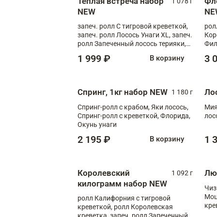
Теплая встреча набор
Фл
1 078 г
NEW
NE
запеч. ролл С тигровой креветкой,
рол
запеч. ролл Лосось Унаги XL, запеч.
Кор
ролл Запеченный лосось терияки,
Фил
запеч. ролл Румяный XL
Лос
1 999 ₽
3 
В корзину
Тиг
зап
Спринг, 1кг набор NEW
Ло
1 180 г
Спринг-ролл с крабом, Яки лосось,
Мия
Спринг-ролл с креветкой, Флорида,
лос
Окунь унаги
2 195 ₽
1 
В корзину
Королевский
Лю
1 092 г
килограмм набор NEW
Чиз
Моц
ролл Калифорния с тигровой
кре
креветкой, ролл Королевская
креветка, запеч. ролл Запеченный