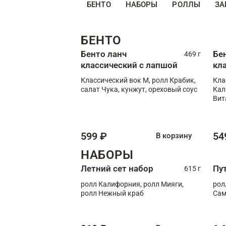
БЕНТО
НАБОРЫ
РОЛЛЫ
ЗА
БЕНТО
Бенто ланч
Бе
469 г
классический с лапшой
кл
Классический вок М, ролл Крабик,
Кла
салат Чука, кунжут, ореховый соус
Кал
Вит
599 ₽
54
В корзину
НАБОРЫ
Летний сет набор
Пу
615 г
ролл Калифорния, ролл Мияги,
рол
ролл Нежный краб
Сам