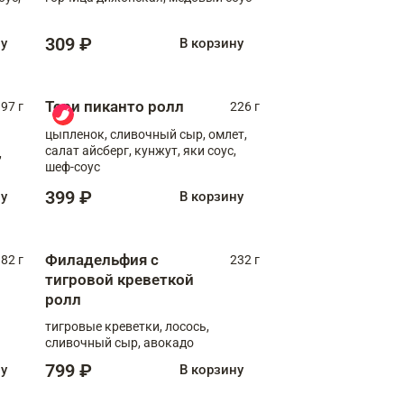
309 ₽
ну
В корзину
Тори пиканто ролл
97 г
226 г
цыпленок, сливочный сыр, омлет,
салат айсберг, кунжут, яки соус,
,
шеф-соус
399 ₽
ну
В корзину
Филадельфия с
82 г
232 г
тигровой креветкой
ролл
тигровые креветки, лосось,
сливочный сыр, авокадо
799 ₽
ну
В корзину