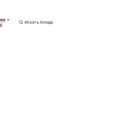
рка
Искать блюда
0