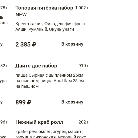
Топовая пятёрка набор
78 г
1 002 г
NEW
нь
ролл
Креветка чиз, Филадельфия фреш,
Аяши, Румяный, Окунь унаги
2 385 ₽
ну
В корзину
Дайте две набор
82 г
910 г
пицца Сырная с цыплёнком 25см
пура
на пышном, пицца Аль Шам 25 см
на пышном
899 ₽
ну
В корзину
Нежный краб ролл
96 г
202 г
краб-крем, омлет, огурец, масаго,
оус,
горчица дижонская, медовый соус