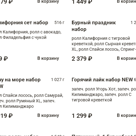
179 ₽
1 449 ₽
В корзину
В корзи
лифорния сет набор
Бурный праздник
516 г
1 
набор
л Калифорния, ролл с авокадо,
л Филадельфия с чукой
ролл Калифорния с тигровой
креветкой, ролл Сырная кревет
XL, ролл Спайси лосось, Спринг-
ролл с угрем и лососем, запеч. 
9 ₽
2 379 ₽
В корзину
В корзи
Медовая креветка
чу на море набор
Горячий лайк набор NEW
1 027 г
6
W
запеч. ролл Угорь Хот, запеч. р
Килиманджаро, запеч. ролл С
л Спайси лосось, ролл Самурай,
тигровой креветкой
еч. ролл Румяный XL, запеч.
л Килиманджаро
919 ₽
1 299 ₽
В корзину
В корзи