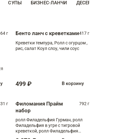
СУПЫ
БИЗНЕС-ЛАНЧИ
ДЕСЕРТЫ
ДОПОЛНИТЕ
Бенто ланч с креветками
64 г
417 г
Креветки темпура, Ролл с огурцом ,
рис, салат Коул слоу, чили соус
ул
499 ₽
ну
В корзину
Филомания Прайм
31 г
792 г
набор
ролл Филадельфия Гурман, ролл
Филадельфия в угре с тигровой
креветкой, ролл Филадельфия
Прайм с двойным лососем