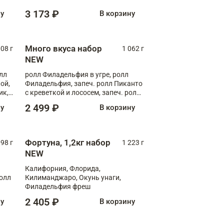
Флорида
3 173 ₽
ну
В корзину
Много вкуса набор
008 г
1 062 г
NEW
лл
ролл Филадельфия в угре, ролл
ой,
Филадельфия, запеч. ролл Пиканто
ик,
с креветкой и лососем, запеч. ролл
С тигровой креветкой
2 499 ₽
ну
В корзину
Фортуна, 1,2кг набор
098 г
1 223 г
NEW
Калифорния, Флорида,
ролл
Килиманджаро, Окунь унаги,
Филадельфия фреш
2 405 ₽
ну
В корзину