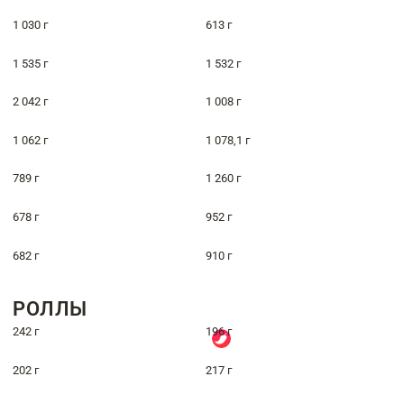
1 030 г
613 г
1 535 г
1 532 г
2 042 г
1 008 г
1 062 г
1 078,1 г
789 г
1 260 г
678 г
952 г
682 г
910 г
РОЛЛЫ
242 г
196 г
202 г
217 г