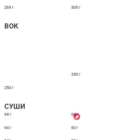
269 г
305 г
ВОК
230 г
250 г
СУШИ
64 г
66 г
64 г
60 г