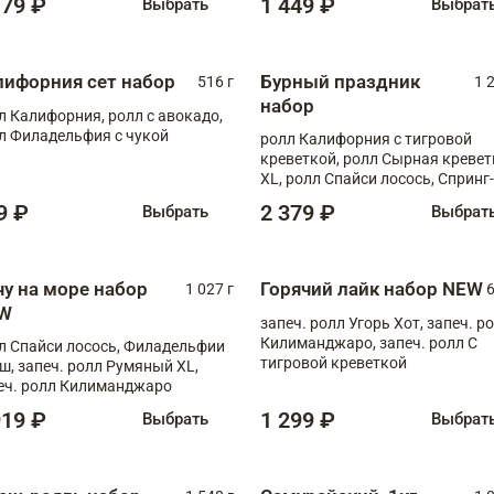
179 ₽
1 449 ₽
Выбрать
Выбрат
лифорния сет набор
Бурный праздник
516 г
1 
набор
л Калифорния, ролл с авокадо,
л Филадельфия с чукой
ролл Калифорния с тигровой
креветкой, ролл Сырная кревет
XL, ролл Спайси лосось, Спринг-
ролл с угрем и лососем, запеч. 
9 ₽
2 379 ₽
Выбрать
Выбрат
Медовая креветка
чу на море набор
Горячий лайк набор NEW
1 027 г
6
W
запеч. ролл Угорь Хот, запеч. р
Килиманджаро, запеч. ролл С
л Спайси лосось, Филадельфии
тигровой креветкой
ш, запеч. ролл Румяный XL,
еч. ролл Килиманджаро
919 ₽
1 299 ₽
Выбрать
Выбрат