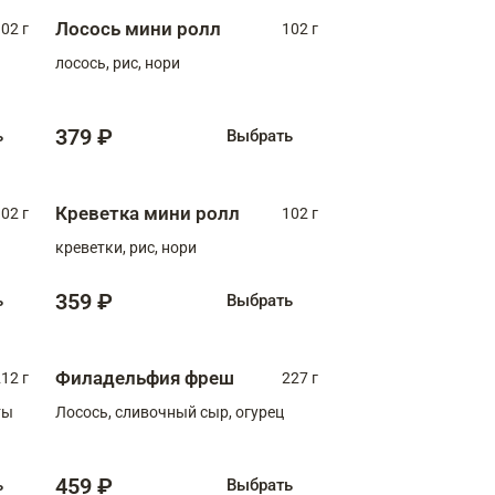
Лосось мини ролл
02 г
102 г
лосось, рис, нори
379 ₽
ь
Выбрать
Креветка мини ролл
02 г
102 г
креветки, рис, нори
359 ₽
ь
Выбрать
Филадельфия фреш
12 г
227 г
ты
Лосось, сливочный сыр, огурец
459 ₽
ь
Выбрать