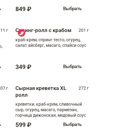
849 ₽
ь
Выбрать
Спринг-ролл с крабом
11 г
201 г
краб-крем, спринг-тесто, огурец,
салат айсберг, масаго, спайси соус
о,
349 ₽
ь
Выбрать
Сырная креветка XL
07 г
272 г
ролл
креветки, краб-крем, сливочный
сыр, огурец, масаго, пармезан,
горчица дижонская, медовый соус
599 ₽
ь
Выбрать