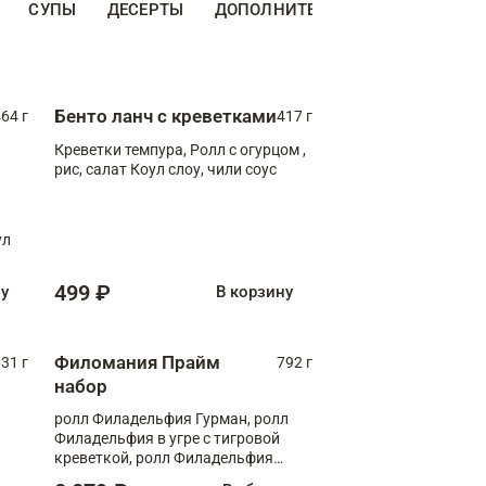
СУПЫ
ДЕСЕРТЫ
ДОПОЛНИТЕЛЬНО
НАПИТКИ
Бенто ланч с креветками
64 г
417 г
Креветки темпура, Ролл с огурцом ,
рис, салат Коул слоу, чили соус
ул
499 ₽
ну
В корзину
Филомания Прайм
31 г
792 г
набор
ролл Филадельфия Гурман, ролл
Филадельфия в угре с тигровой
креветкой, ролл Филадельфия
Прайм с двойным лососем