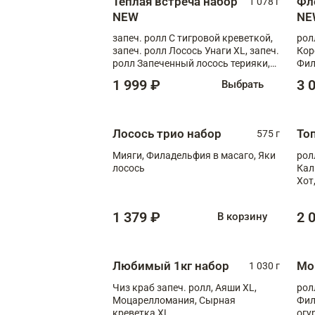
Теплая встреча набор
Фл
1 078 г
NEW
NE
запеч. ролл С тигровой креветкой,
рол
запеч. ролл Лосось Унаги XL, запеч.
Кор
ролл Запеченный лосось терияки,
Фил
запеч. ролл Румяный XL
Лос
1 999 ₽
3 
Выбрать
Тиг
зап
Лосось трио набор
То
575 г
Мияги, Филадельфия в масаго, Яки
рол
лосось
Кал
Хот
тер
1 379 ₽
2 
В корзину
Любимый 1кг набор
Мо
1 030 г
Чиз краб запеч. ролл, Аяши XL,
рол
Моцарелломания, Сырная
Фил
креветка XL
огу