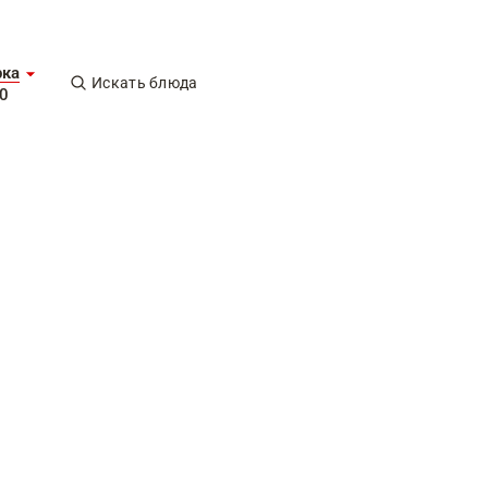
рка
Искать блюда
0