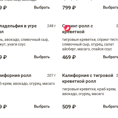
9 ₽
799 ₽
Выбрать
Выбрат
ладельфия в угре
Спринг-ролл с
248 г
2
лл
креветкой
рь, авокадо, сливочный сыр,
тигровые креветки, спринг-тест
жут, унаги соус
сливочный сыр, огурец, салат
айсберг, масаго, спайси соус
9 ₽
469 ₽
Выбрать
Выбрат
лифорния ролл
Калифорния с тигровой
207 г
2
креветкой ролл
б-крем, авокадо, огурец, масаго
тигровые креветки, краб-крем,
авокадо, огурец, масаго
9 ₽
509 ₽
Выбрать
Выбрат