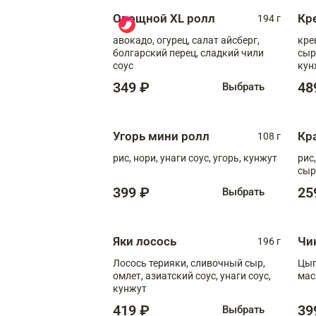
Овощной XL ролл
Кр
194 г
авокадо, огурец, салат айсберг,
кре
болгарский перец, сладкий чили
сыр
соус
кун
диж
349 ₽
48
Выбрать
Угорь мини ролл
Кр
108 г
рис, нори, унаги соус, угорь, кунжут
рис
сыр
399 ₽
25
Выбрать
Яки лосось
Чи
196 г
Лосось терияки, сливочный сыр,
Цып
омлет, азиатский соус, унаги соус,
мас
кунжут
419 ₽
39
Выбрать