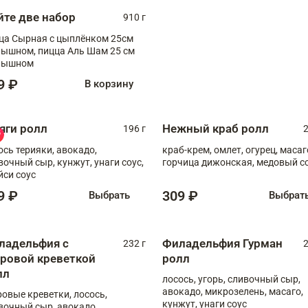
йте две набор
910 г
ца Сырная с цыплёнком 25см
, пицца Аль Шам 25 см
пышном
9 ₽
В корзину
яги ролл
Нежный краб ролл
196 г
2
ось терияки, авокадо,
краб-крем, омлет, огурец, масаг
вочный сыр, кунжут, унаги соус,
горчица дижонская, медовый с
йси соус
9 ₽
309 ₽
Выбрать
Выбрат
ладельфия с
Филадельфия Гурман
232 г
2
гровой креветкой
ролл
лл
лосось, угорь, сливочный сыр,
авокадо, микрозелень, масаго,
ровые креветки, лосось,
кунжут, унаги соус
вочный сыр, авокадо