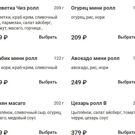
еветка Чиз ролл
Огурец мини ролл
209 г
1
ветки, краб-крем, сливочный
огурец, рис, нори
, пармезан, салат айсберг,
жут, масаго, горчица
онская, медовый соус
9 ₽
209 ₽
Выбрать
Выбрат
абик мини ролл
Авокадо мини ролл
122 г
1
, нори, краб-крем, сливочный
авокадо, рис, нори
9 ₽
249 ₽
Выбрать
Выбрат
кен масаго
Цезарь ролл В
202 г
2
лёнок, сливочный сыр, огурец,
Цыплёнок, салат айсберг, тома
аго, медовый соус
черри, цезарь соус
9 ₽
379 ₽
Выбрать
Выбрат