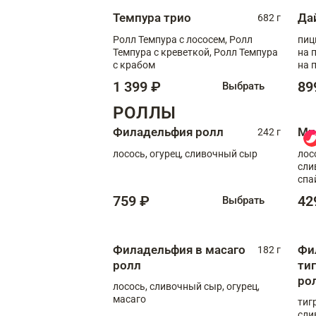
Темпура трио
Да
682 г
Ролл Темпура с лососем, Ролл
пиц
Темпура с креветкой, Ролл Темпура
на пышном
с крабом
на 
1 399 ₽
89
Выбрать
РОЛЛЫ
Филадельфия ролл
Ми
242 г
лосось, огурец, сливочный сыр
лос
сли
спа
759 ₽
42
Выбрать
Филадельфия в масаго
Фи
182 г
ролл
ти
ро
лосось, сливочный сыр, огурец,
масаго
тиг
сли