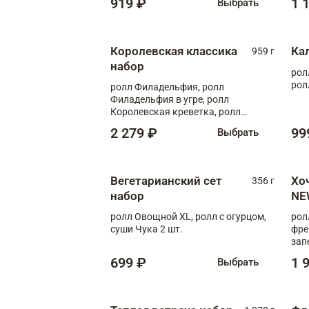
919 ₽
1 
Выбрать
Королевская классика
Ка
959 г
набор
рол
рол
ролл Филадельфия, ролл
Филадельфия в угре, ролл
Королевская креветка, ролл
Калифорния
2 279 ₽
99
Выбрать
Вегетарианский сет
Хо
356 г
набор
NE
ролл Овощной XL, ролл с огурцом,
рол
суши Чука 2 шт.
фре
зап
699 ₽
1 
Выбрать