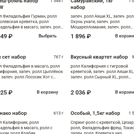
еш-рояль набор
Самурайский, 1кг
1 548 г
1 
W
набор
л Филадельфия Гурман, ролл
запеч. ролл Аяши XL, запеч. ро
олевская креветка, ролл
Окунь унаги, запеч. ролл
адельфия в масаго, запеч. ролл
Моцарелломания, запеч. ролл
ось Унаги XL, запеч. ролл
Килиманджаро
049 ₽
1 896 ₽
Выбрать
В корзи
ровая креветка с моцареллой,
еч. ролл Эби краб с лососем
п сет набор
Вкусный квартет набор
767 г
9
л Филадельфия в масаго, ролл
ролл Калифорния с тигровой
ифорния, запеч. ролл Цыплёнок
креветкой, запеч. ролл Аяши XL
, запеч. ролл Лососик Хот с
запеч. ролл Сырный XL, ролл
ияки , запеч. ролл Крабик Хот
Калифорния
025 ₽
2 036 ₽
В корзину
В корзи
нако набор
Особый, 1,5кг набор
613 г
1 
л Калифорния, ролл
Спринг-ролл с креветкой, Цезар
адельфия в масаго, ролл с
ролл, Филадельфия фреш, Токи
рцом, ролл Крабик
запеч. ролл, Креветка чиз,