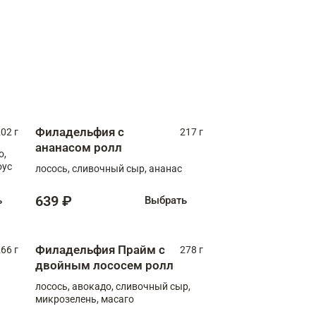
Филадельфия с
02 г
217 г
ананасом ролл
о,
оус
лосось, сливочный сыр, ананас
639 ₽
ь
Выбрать
Филадельфия Прайм с
66 г
278 г
двойным лососем ролл
лосось, авокадо, сливочный сыр,
микрозелень, масаго