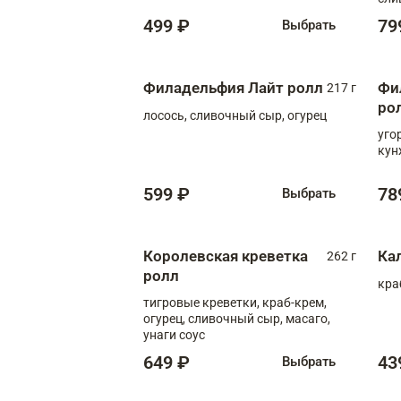
499 ₽
79
Выбрать
Филадельфия Лайт ролл
Фи
217 г
ро
лосось, сливочный сыр, огурец
уго
кун
599 ₽
78
Выбрать
Королевская креветка
Ка
262 г
ролл
кра
тигровые креветки, краб-крем,
огурец, сливочный сыр, масаго,
унаги соус
649 ₽
43
Выбрать