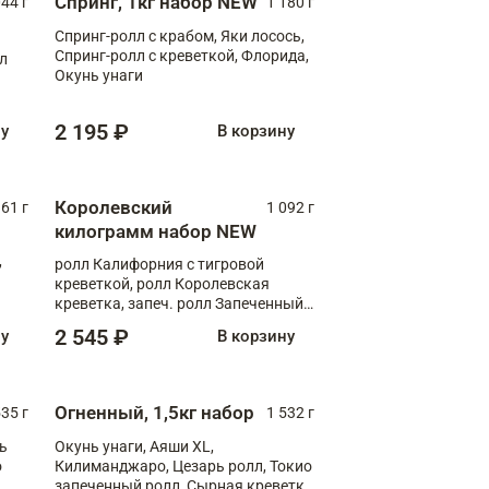
Спринг, 1кг набор NEW
044 г
1 180 г
Спринг-ролл с крабом, Яки лосось,
Спринг-ролл с креветкой, Флорида,
лл
Окунь унаги
2 195 ₽
ну
В корзину
Королевский
61 г
1 092 г
килограмм набор NEW
,
ролл Калифорния с тигровой
креветкой, ролл Королевская
креветка, запеч. ролл Запеченный
лосось терияки, запеч. ролл Аяши
2 545 ₽
ну
В корзину
XL, запеч. ролл Крабик Хот
Огненный, 1,5кг набор
535 г
1 532 г
ь
Окунь унаги, Аяши XL,
о
Килиманджаро, Цезарь ролл, Токио
запеченный ролл, Сырная креветка