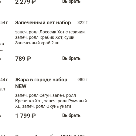
2 279 ₽
ь
Выбрать
Запеченный сет набор
254 г
322 г
запеч. ролл Лососик Хот с терияки,
запеч. ролл Крабик Хот, суши
Запеченный краб 2 шт.
ка
ролл
789 ₽
ь
Выбрать
Жара в городе набор
44 г
980 г
NEW
олл
запеч. ролл Сёгун, запеч. ролл
Креветка Хот, запеч. ролл Румяный
XL, запеч. ролл Окунь унаги
1 799 ₽
ь
Выбрать