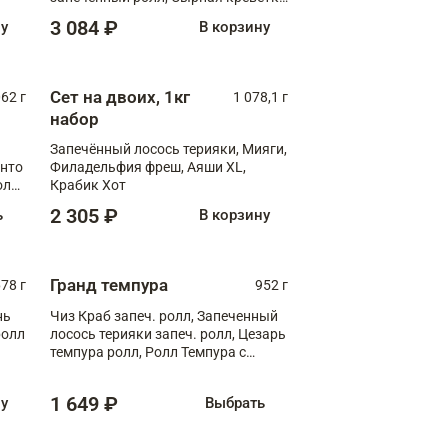
XL
3 084 ₽
ну
В корзину
Сет на двоих, 1кг
062 г
1 078,1 г
набор
Запечённый лосось терияки, Мияги,
анто
Филадельфия фреш, Аяши XL,
олл
Крабик Хот
2 305 ₽
ь
В корзину
Гранд темпура
78 г
952 г
нь
Чиз Краб запеч. ролл, Запеченный
ролл
лосось терияки запеч. ролл, Цезарь
темпура ролл, Ролл Темпура с
креветкой
1 649 ₽
ну
Выбрать