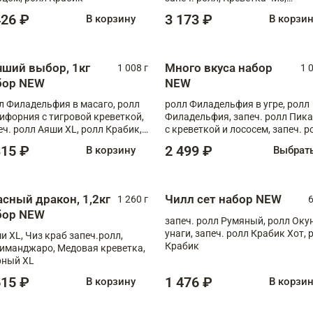
Запечённый лосось терияки,
426 ₽
3 173 ₽
В корзину
В корзи
Флорида
чший выбор, 1кг
Много вкуса набор
1 008 г
1 
бор NEW
NEW
л Филадельфия в масаго, ролл
ролл Филадельфия в угре, ролл
ифорния с тигровой креветкой,
Филадельфия, запеч. ролл Пик
еч. ролл Аяши XL, ролл Крабик,
с креветкой и лососем, запеч. р
еч. ролл Лосось терияки
С тигровой креветкой
315 ₽
2 499 ₽
В корзину
Выбрат
асный дракон, 1,2кг
Чилл сет набор NEW
1 260 г
6
бор NEW
запеч. ролл Румяный, ролл Оку
унаги, запеч. ролл Крабик Хот, 
и XL, Чиз краб запеч.ролл,
Крабик
иманджаро, Медовая креветка,
ный XL
615 ₽
1 476 ₽
В корзину
В корзи