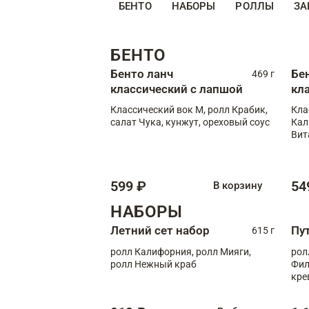
БЕНТО
НАБОРЫ
РОЛЛЫ
ЗА
БЕНТО
Бенто ланч
Бе
469 г
классический с лапшой
кл
Классический вок М, ролл Крабик,
Кла
салат Чука, кунжут, ореховый соус
Кал
Вит
599 ₽
54
В корзину
НАБОРЫ
Летний сет набор
Пу
615 г
ролл Калифорния, ролл Мияги,
рол
ролл Нежный краб
Фил
кре