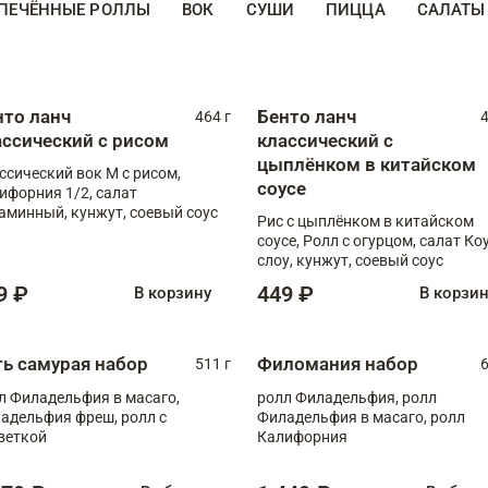
ПЕЧЁННЫЕ РОЛЛЫ
ВОК
СУШИ
ПИЦЦА
САЛАТЫ
нто ланч
Бенто ланч
464 г
4
ассический с рисом
классический с
цыплёнком в китайском
ссический вок М с рисом,
соусе
ифорния 1/2, салат
аминный, кунжут, соевый соус
Рис с цыплёнком в китайском
соусе, Ролл с огурцом, салат Ко
слоу, кунжут, соевый соус
9 ₽
449 ₽
В корзину
В корзи
ть самурая набор
Филомания набор
511 г
6
л Филадельфия в масаго,
ролл Филадельфия, ролл
адельфия фреш, ролл с
Филадельфия в масаго, ролл
веткой
Калифорния