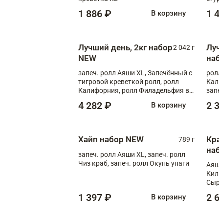
1 886 ₽
1 
В корзину
Лучший день, 2кг набор
Лу
2 042 г
NEW
на
запеч. ролл Аяши XL, Запечённый с
рол
тигровой креветкой ролл, ролл
Кал
Калифорния, ролл Филадельфия в
зап
масаго, запеч. ролл Румяный XL,
зап
4 282 ₽
2 
В корзину
запеч. ролл Моцарелломания, ролл
Сырная креветка XL, запеч. ролл
Сырный XL
Хайп набор NEW
Кр
789 г
на
запеч. ролл Аяши XL, запеч. ролл
Чиз краб, запеч. ролл Окунь унаги
Аяш
Кил
Сыр
1 397 ₽
2 
В корзину