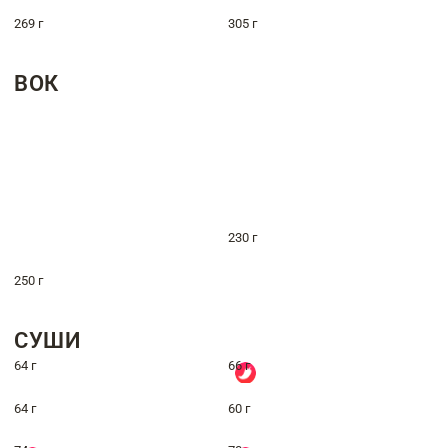
269 г
305 г
ВОК
230 г
250 г
СУШИ
64 г
66 г
64 г
60 г