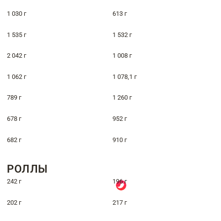
1 030 г
613 г
1 535 г
1 532 г
2 042 г
1 008 г
1 062 г
1 078,1 г
789 г
1 260 г
678 г
952 г
682 г
910 г
РОЛЛЫ
242 г
196 г
202 г
217 г