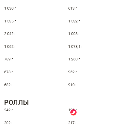
1 030 г
613 г
1 535 г
1 532 г
2 042 г
1 008 г
1 062 г
1 078,1 г
789 г
1 260 г
678 г
952 г
682 г
910 г
РОЛЛЫ
242 г
196 г
202 г
217 г