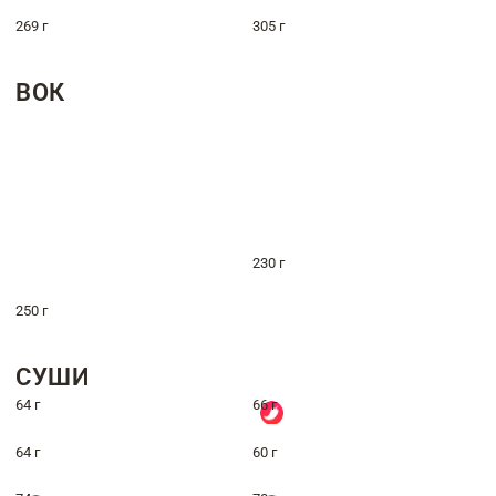
269 г
305 г
ВОК
230 г
250 г
СУШИ
64 г
66 г
64 г
60 г