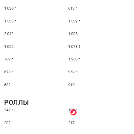
1 030 г
613 г
1 535 г
1 532 г
2 042 г
1 008 г
1 062 г
1 078,1 г
789 г
1 260 г
678 г
952 г
682 г
910 г
РОЛЛЫ
242 г
196 г
202 г
217 г