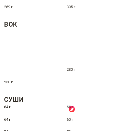
269 г
305 г
ВОК
230 г
250 г
СУШИ
64 г
66 г
64 г
60 г