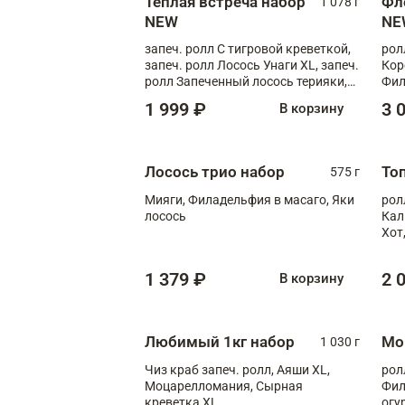
Теплая встреча набор
Фл
1 078 г
NEW
NE
запеч. ролл С тигровой креветкой,
рол
запеч. ролл Лосось Унаги XL, запеч.
Кор
ролл Запеченный лосось терияки,
Фил
запеч. ролл Румяный XL
Лос
1 999 ₽
3 
В корзину
Тиг
зап
Лосось трио набор
То
575 г
Мияги, Филадельфия в масаго, Яки
рол
лосось
Кал
Хот
тер
1 379 ₽
2 
В корзину
Любимый 1кг набор
Мо
1 030 г
Чиз краб запеч. ролл, Аяши XL,
рол
Моцарелломания, Сырная
Фил
креветка XL
огу