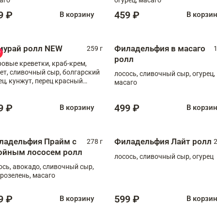
9 ₽
459 ₽
В корзину
В корзи
мурай ролл NEW
Филадельфия в масаго
259 г
1
ролл
ровые креветки, краб-крем,
ет, сливочный сыр, болгарский
лосось, сливочный сыр, огурец,
ец, кунжут, перец красный
масаго
отый, масаго, шеф-соус
9 ₽
499 ₽
В корзину
В корзи
ладельфия Прайм с
Филадельфия Лайт ролл
278 г
2
ойным лососем ролл
лосось, сливочный сыр, огурец
ось, авокадо, сливочный сыр,
розелень, масаго
9 ₽
599 ₽
В корзину
В корзи