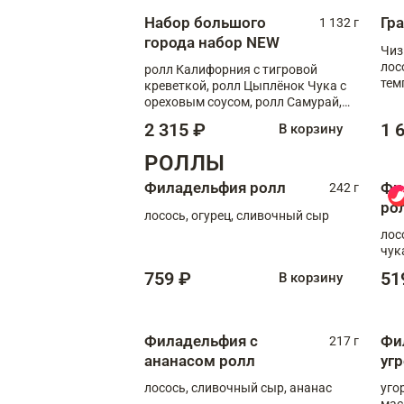
Набор большого
Гр
1 132 г
города набор NEW
Чиз
лос
ролл Калифорния с тигровой
тем
креветкой, ролл Цыплёнок Чука с
кре
ореховым соусом, ролл Самурай,
ролл Шиитаке пиканто, Спринг-
2 315 ₽
1 
В корзину
ролл с крабом
РОЛЛЫ
Филадельфия ролл
Фи
242 г
ро
лосось, огурец, сливочный сыр
лос
чук
759 ₽
51
В корзину
Филадельфия с
Фи
217 г
ананасом ролл
уг
лосось, сливочный сыр, ананас
уго
мас