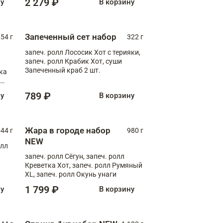
2 279 ₽
ну
В корзину
Запеченный сет набор
254 г
322 г
запеч. ролл Лососик Хот с терияки,
запеч. ролл Крабик Хот, суши
Запеченный краб 2 шт.
ка
ролл
789 ₽
ну
В корзину
Жара в городе набор
44 г
980 г
NEW
олл
запеч. ролл Сёгун, запеч. ролл
Креветка Хот, запеч. ролл Румяный
XL, запеч. ролл Окунь унаги
1 799 ₽
ну
В корзину