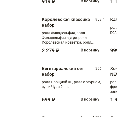
919 ₽
1 
В корзину
Королевская классика
Ка
959 г
набор
рол
рол
ролл Филадельфия, ролл
Филадельфия в угре, ролл
Королевская креветка, ролл
Калифорния
2 279 ₽
99
В корзину
Вегетарианский сет
Хо
356 г
набор
NE
ролл Овощной XL, ролл с огурцом,
рол
суши Чука 2 шт.
фре
зап
699 ₽
1 
В корзину