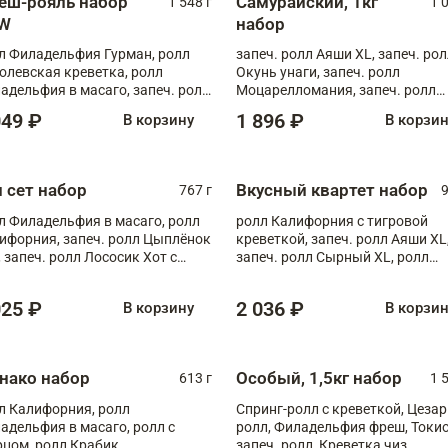
еш-рояль набор
Самурайский, 1кг
1 548 г
1 
W
набор
л Филадельфия Гурман, ролл
запеч. ролл Аяши XL, запеч. ро
олевская креветка, ролл
Окунь унаги, запеч. ролл
адельфия в масаго, запеч. ролл
Моцарелломания, запеч. ролл
ось Унаги XL, запеч. ролл
Килиманджаро
049 ₽
1 896 ₽
В корзину
В корзи
ровая креветка с моцареллой,
еч. ролл Эби краб с лососем
п сет набор
Вкусный квартет набор
767 г
9
л Филадельфия в масаго, ролл
ролл Калифорния с тигровой
ифорния, запеч. ролл Цыплёнок
креветкой, запеч. ролл Аяши XL
, запеч. ролл Лососик Хот с
запеч. ролл Сырный XL, ролл
ияки , запеч. ролл Крабик Хот
Калифорния
025 ₽
2 036 ₽
В корзину
В корзи
нако набор
Особый, 1,5кг набор
613 г
1 
л Калифорния, ролл
Спринг-ролл с креветкой, Цезар
адельфия в масаго, ролл с
ролл, Филадельфия фреш, Токи
рцом, ролл Крабик
запеч. ролл, Креветка чиз,