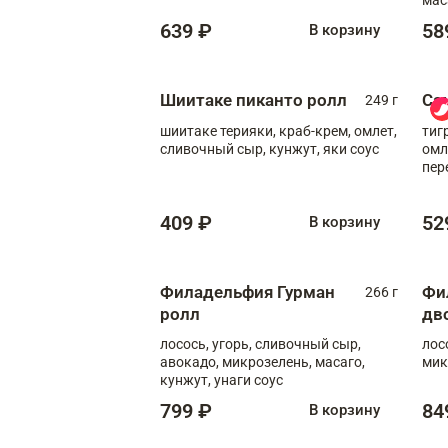
639 ₽
58
В корзину
Шиитаке пиканто ролл
Са
249 г
шиитаке терияки, краб-крем, омлет,
тиг
сливочный сыр, кунжут, яки соус
омл
пер
мол
409 ₽
52
В корзину
Филадельфия Гурман
Фи
266 г
ролл
дв
лосось, угорь, сливочный сыр,
лос
авокадо, микрозелень, масаго,
мик
кунжут, унаги соус
799 ₽
84
В корзину