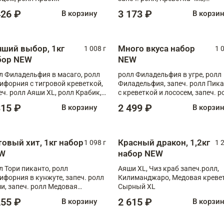
Запечённый лосось терияки,
426 ₽
3 173 ₽
В корзину
В корзи
Флорида
чший выбор, 1кг
Много вкуса набор
1 008 г
1 
бор NEW
NEW
л Филадельфия в масаго, ролл
ролл Филадельфия в угре, ролл
ифорния с тигровой креветкой,
Филадельфия, запеч. ролл Пик
еч. ролл Аяши XL, ролл Крабик,
с креветкой и лососем, запеч. р
еч. ролл Лосось терияки
С тигровой креветкой
315 ₽
2 499 ₽
В корзину
В корзи
товый хит, 1кг набор
Красный дракон, 1,2кг
1 098 г
1 
W
набор NEW
л Тори пиканто, ролл
Аяши XL, Чиз краб запеч.ролл,
ифорния в кунжуте, запеч. ролл
Килиманджаро, Медовая кревет
и, запеч. ролл Медовая
Сырный XL
ветка, ролл Филадельфия с
255 ₽
2 615 ₽
В корзину
В корзи
ой