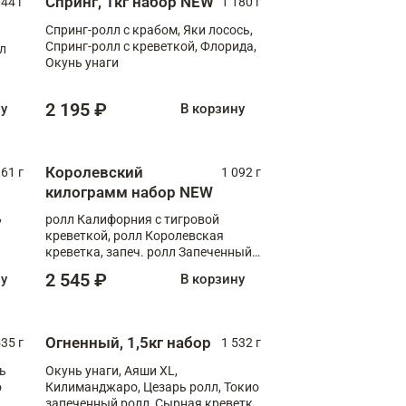
Спринг, 1кг набор NEW
044 г
1 180 г
Спринг-ролл с крабом, Яки лосось,
Спринг-ролл с креветкой, Флорида,
лл
Окунь унаги
2 195 ₽
ну
В корзину
Королевский
61 г
1 092 г
килограмм набор NEW
,
ролл Калифорния с тигровой
креветкой, ролл Королевская
креветка, запеч. ролл Запеченный
лосось терияки, запеч. ролл Аяши
2 545 ₽
ну
В корзину
XL, запеч. ролл Крабик Хот
Огненный, 1,5кг набор
535 г
1 532 г
ь
Окунь унаги, Аяши XL,
о
Килиманджаро, Цезарь ролл, Токио
запеченный ролл, Сырная креветка