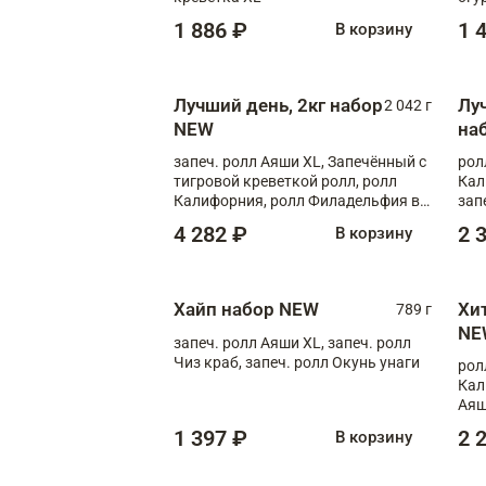
1 886 ₽
1 
В корзину
Лучший день, 2кг набор
Лу
2 042 г
NEW
на
запеч. ролл Аяши XL, Запечённый с
рол
тигровой креветкой ролл, ролл
Кал
Калифорния, ролл Филадельфия в
зап
масаго, запеч. ролл Румяный XL,
зап
4 282 ₽
2 
В корзину
запеч. ролл Моцарелломания, ролл
Сырная креветка XL, запеч. ролл
Сырный XL
Хайп набор NEW
Хи
789 г
NE
запеч. ролл Аяши XL, запеч. ролл
Чиз краб, запеч. ролл Окунь унаги
рол
Кал
Аяш
кре
1 397 ₽
2 
В корзину
чук