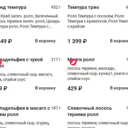
анд темпура
Темпура трио
952 г
6
 Краб запеч. ролл, Запеченный
Ролл Темпура с лососем, Ролл
ось терияки запеч. ролл, Цезарь
Темпура с креветкой, Ролл Тем
пура ролл, Ролл Темпура с
с крабом
веткой
649 ₽
1 399 ₽
В корзину
В корзи
ладельфия с чукой
Мияги ролл
217 г
1
лл
лосось терияки, авокадо,
сливочный сыр, кунжут, унаги с
ось, сливочный сыр, масаго,
спайси соус
а, спайси соус
9 ₽
429 ₽
В корзину
В корзи
ладельфия в масаго с
Сливочный лосось
187 г
1
рем ролл
терияки ролл
рь, сливочный сыр, огурец,
лосось терияки, сливочный сыр
аго
огурец, масаго