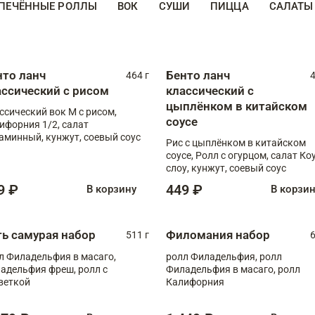
ПЕЧЁННЫЕ РОЛЛЫ
ВОК
СУШИ
ПИЦЦА
САЛАТЫ
нто ланч
Бенто ланч
464 г
4
ассический с рисом
классический с
цыплёнком в китайском
ссический вок М с рисом,
соусе
ифорния 1/2, салат
аминный, кунжут, соевый соус
Рис с цыплёнком в китайском
соусе, Ролл с огурцом, салат Ко
слоу, кунжут, соевый соус
9 ₽
449 ₽
В корзину
В корзи
ть самурая набор
Филомания набор
511 г
6
л Филадельфия в масаго,
ролл Филадельфия, ролл
адельфия фреш, ролл с
Филадельфия в масаго, ролл
веткой
Калифорния