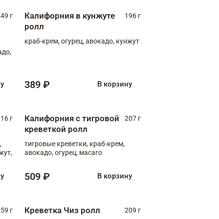
Калифорния в кунжуте
49 г
196 г
ролл
краб-крем, огурец, авокадо, кунжут
адо,
389 ₽
ну
В корзину
Калифорния с тигровой
16 г
207 г
креветкой ролл
,
тигровые креветки, краб-крем,
жут,
авокадо, огурец, масаго
509 ₽
ну
В корзину
Креветка Чиз ролл
59 г
209 г