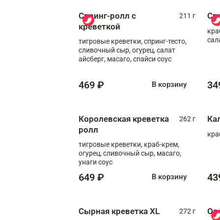
Спринг-ролл с
Сп
211 г
креветкой
кра
сал
тигровые креветки, спринг-тесто,
сливочный сыр, огурец, салат
айсберг, масаго, спайси соус
469 ₽
34
В корзину
Королевская креветка
Ка
262 г
ролл
кра
тигровые креветки, краб-крем,
огурец, сливочный сыр, масаго,
унаги соус
649 ₽
43
В корзину
Сырная креветка XL
Ов
272 г