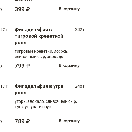
399 ₽
ну
В корзину
Филадельфия с
82 г
232 г
тигровой креветкой
ролл
тигровые креветки, лосось,
сливочный сыр, авокадо
799 ₽
ну
В корзину
Филадельфия в угре
17 г
248 г
ролл
угорь, авокадо, сливочный сыр,
кунжут, унаги соус
789 ₽
ну
В корзину