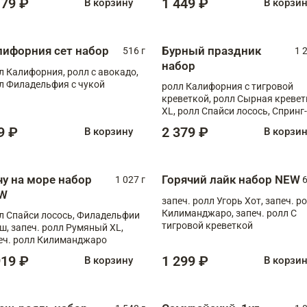
179 ₽
1 449 ₽
В корзину
В корзи
лифорния сет набор
Бурный праздник
516 г
1 
набор
л Калифорния, ролл с авокадо,
л Филадельфия с чукой
ролл Калифорния с тигровой
креветкой, ролл Сырная кревет
XL, ролл Спайси лосось, Спринг-
ролл с угрем и лососем, запеч. 
9 ₽
2 379 ₽
В корзину
В корзи
Медовая креветка
чу на море набор
Горячий лайк набор NEW
1 027 г
6
W
запеч. ролл Угорь Хот, запеч. р
Килиманджаро, запеч. ролл С
л Спайси лосось, Филадельфии
тигровой креветкой
ш, запеч. ролл Румяный XL,
еч. ролл Килиманджаро
919 ₽
1 299 ₽
В корзину
В корзи