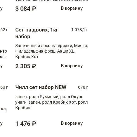
XL
3 084 ₽
ну
В корзину
Сет на двоих, 1кг
062 г
1 078,1 г
набор
Запечённый лосось терияки, Мияги,
анто
Филадельфия фреш, Аяши XL,
олл
Крабик Хот
2 305 ₽
ну
В корзину
Чилл сет набор NEW
260 г
678 г
запеч. ролл Румяный, ролл Окунь
унаги, запеч. ролл Крабик Хот, ролл
Крабик
ка,
1 476 ₽
ну
В корзину