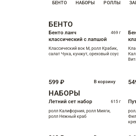
БЕНТО
НАБОРЫ
РОЛЛЫ
ЗА
БЕНТО
Бенто ланч
Бе
469 г
классический с лапшой
кл
Классический вок М, ролл Крабик,
Кла
салат Чука, кунжут, ореховый соус
Кал
Вит
599 ₽
54
В корзину
НАБОРЫ
Летний сет набор
Пу
615 г
ролл Калифорния, ролл Мияги,
рол
ролл Нежный краб
Фил
кре