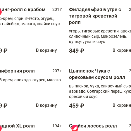
ринг-ролл с крабом
Филадельфия в угре с
201 г
2
тигровой креветкой
б-крем, спринг-тесто, огурец,
ролл
ат айсберг, масаго, спайси соус
угорь, тигровые креветки, авок
сливочный сыр, микрозелень,
кунжут, унаги соус
9 ₽
849 ₽
В корзину
В корзи
лифорния ролл
Цыпленок Чука с
207 г
2
ореховым соусом ролл
б-крем, авокадо, огурец, масаго
цыпленок, чука, сливочный сыр
авокадо, болгарский перец, кун
ореховый соус
9 ₽
459 ₽
В корзину
В корзи
ощной XL ролл
Спайси лосось ролл
194 г
2