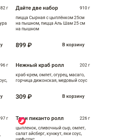
Дайте две набор
82 г
910 г
пицца Сырная с цыплёнком 25см
пура
на пышном, пицца Аль Шам 25 см
на пышном
899 ₽
ну
В корзину
Нежный краб ролл
96 г
202 г
краб-крем, омлет, огурец, масаго,
оус,
горчица дижонская, медовый соус
309 ₽
ну
В корзину
Тори пиканто ролл
97 г
226 г
цыпленок, сливочный сыр, омлет,
салат айсберг, кунжут, яки соус,
,
шеф-соус