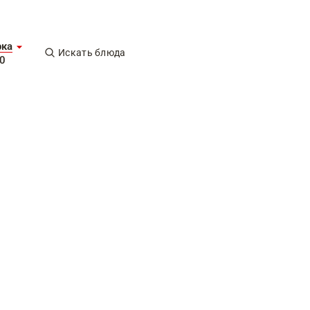
рка
Искать блюда
0