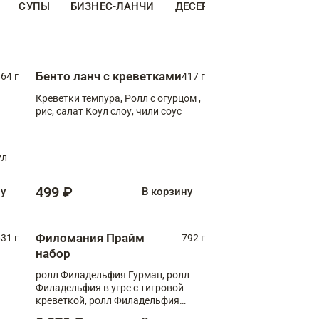
СУПЫ
БИЗНЕС-ЛАНЧИ
ДЕСЕРТЫ
ДОПОЛНИТЕ
Бенто ланч с креветками
64 г
417 г
Креветки темпура, Ролл с огурцом ,
рис, салат Коул слоу, чили соус
ул
499 ₽
ну
В корзину
Филомания Прайм
31 г
792 г
набор
ролл Филадельфия Гурман, ролл
Филадельфия в угре с тигровой
креветкой, ролл Филадельфия
Прайм с двойным лососем