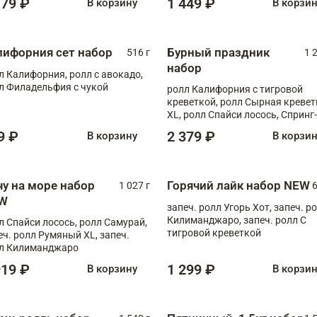
179 ₽
1 449 ₽
В корзину
В корзи
лифорния сет набор
Бурный праздник
516 г
1 
набор
л Калифорния, ролл с авокадо,
л Филадельфия с чукой
ролл Калифорния с тигровой
креветкой, ролл Сырная кревет
XL, ролл Спайси лосось, Спринг-
ролл с угрем и лососем, запеч. 
9 ₽
2 379 ₽
В корзину
В корзи
Медовая креветка
чу на море набор
Горячий лайк набор NEW
1 027 г
6
W
запеч. ролл Угорь Хот, запеч. р
Килиманджаро, запеч. ролл С
л Спайси лосось, ролл Самурай,
тигровой креветкой
еч. ролл Румяный XL, запеч.
л Килиманджаро
919 ₽
1 299 ₽
В корзину
В корзи