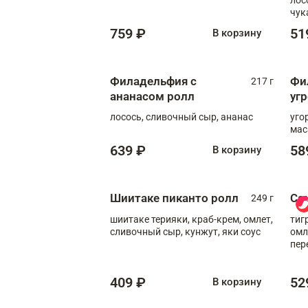
чук
759 ₽
51
В корзину
Филадельфия с
Фи
217 г
ананасом ролл
уг
лосось, сливочный сыр, ананас
уго
мас
639 ₽
58
В корзину
Шиитаке пиканто ролл
Са
249 г
шиитаке терияки, краб-крем, омлет,
тиг
сливочный сыр, кунжут, яки соус
омл
пер
мол
409 ₽
52
В корзину