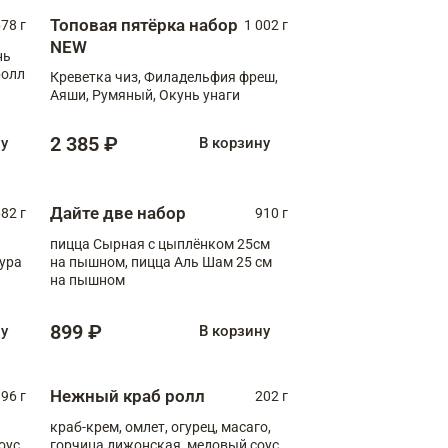
Топовая пятёрка набор
78 г
1 002 г
NEW
нь
ролл
Креветка чиз, Филадельфия фреш,
Аяши, Румяный, Окунь унаги
2 385 ₽
ну
В корзину
Дайте две набор
82 г
910 г
пицца Сырная с цыплёнком 25см
пура
на пышном, пицца Аль Шам 25 см
на пышном
899 ₽
ну
В корзину
Нежный краб ролл
96 г
202 г
краб-крем, омлет, огурец, масаго,
оус,
горчица дижонская, медовый соус