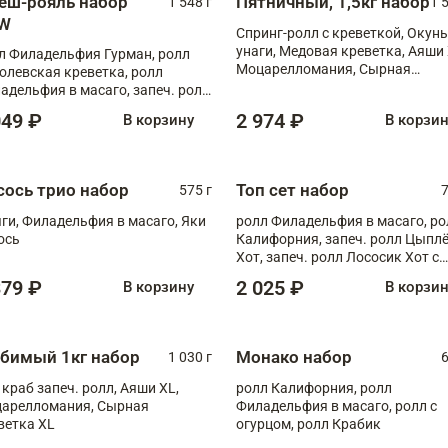
еш-рояль набор
Пятничный, 1,5кг набор
1 548 г
1 
W
Спринг-ролл с креветкой, Окунь
унаги, Медовая креветка, Аяши 
л Филадельфия Гурман, ролл
Моцарелломания, Сырная
олевская креветка, ролл
креветка XL
адельфия в масаго, запеч. ролл
ось Унаги XL, запеч. ролл
049 ₽
2 974 ₽
В корзину
В корзи
ровая креветка с моцареллой,
еч. ролл Эби краб с лососем
сось трио набор
Топ сет набор
575 г
7
ги, Филадельфия в масаго, Яки
ролл Филадельфия в масаго, ро
ось
Калифорния, запеч. ролл Цыпл
Хот, запеч. ролл Лососик Хот с
терияки , запеч. ролл Крабик Хо
379 ₽
2 025 ₽
В корзину
В корзи
бимый 1кг набор
Монако набор
1 030 г
6
 краб запеч. ролл, Аяши XL,
ролл Калифорния, ролл
арелломания, Сырная
Филадельфия в масаго, ролл с
ветка XL
огурцом, ролл Крабик