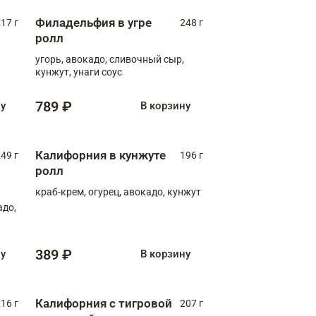
Филадельфия в угре
17 г
248 г
ролл
угорь, авокадо, сливочный сыр,
кунжут, унаги соус
789 ₽
ну
В корзину
Калифорния в кунжуте
49 г
196 г
ролл
краб-крем, огурец, авокадо, кунжут
адо,
389 ₽
ну
В корзину
Калифорния с тигровой
16 г
207 г