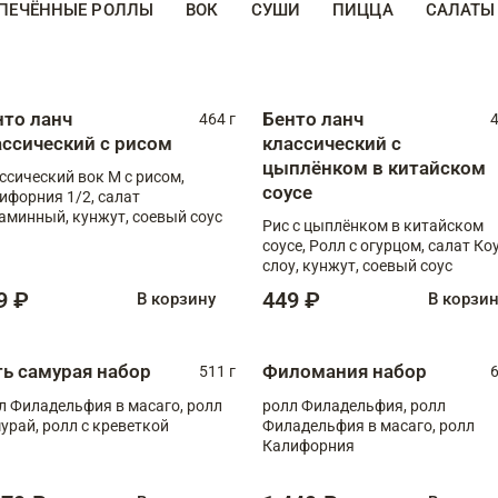
ПЕЧЁННЫЕ РОЛЛЫ
ВОК
СУШИ
ПИЦЦА
САЛАТЫ
нто ланч
Бенто ланч
464 г
4
ассический с рисом
классический с
цыплёнком в китайском
ссический вок М с рисом,
соусе
ифорния 1/2, салат
аминный, кунжут, соевый соус
Рис с цыплёнком в китайском
соусе, Ролл с огурцом, салат Ко
слоу, кунжут, соевый соус
9 ₽
449 ₽
В корзину
В корзи
ть самурая набор
Филомания набор
511 г
6
л Филадельфия в масаго, ролл
ролл Филадельфия, ролл
урай, ролл с креветкой
Филадельфия в масаго, ролл
Калифорния