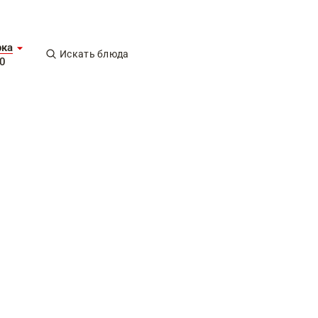
рка
Искать блюда
0