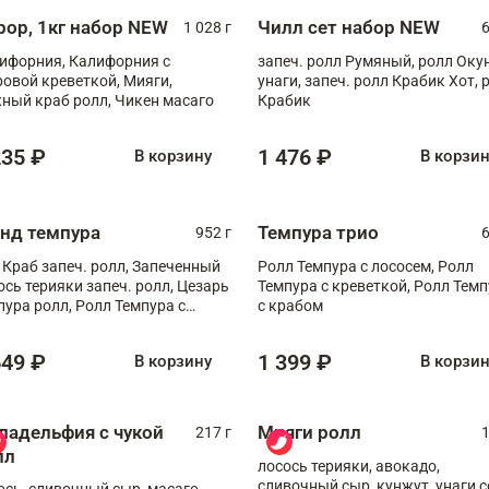
рор, 1кг набор NEW
Чилл сет набор NEW
1 028 г
6
ифорния, Калифорния с
запеч. ролл Румяный, ролл Оку
ровой креветкой, Мияги,
унаги, запеч. ролл Крабик Хот, 
ный краб ролл, Чикен масаго
Крабик
235 ₽
1 476 ₽
В корзину
В корзи
анд темпура
Темпура трио
952 г
6
 Краб запеч. ролл, Запеченный
Ролл Темпура с лососем, Ролл
ось терияки запеч. ролл, Цезарь
Темпура с креветкой, Ролл Тем
пура ролл, Ролл Темпура с
с крабом
веткой
649 ₽
1 399 ₽
В корзину
В корзи
ладельфия с чукой
Мияги ролл
217 г
1
лл
лосось терияки, авокадо,
сливочный сыр, кунжут, унаги с
ось, сливочный сыр, масаго,