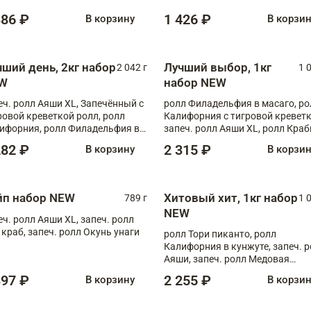
886 ₽
1 426 ₽
В корзину
В корзи
чший день, 2кг набор
Лучший выбор, 1кг
2 042 г
1 
W
набор NEW
еч. ролл Аяши XL, Запечённый с
ролл Филадельфия в масаго, ро
ровой креветкой ролл, ролл
Калифорния с тигровой креветк
ифорния, ролл Филадельфия в
запеч. ролл Аяши XL, ролл Краб
аго, запеч. ролл Румяный XL,
запеч. ролл Лосось терияки
282 ₽
2 315 ₽
В корзину
В корзи
еч. ролл Моцарелломания, ролл
ная креветка XL, запеч. ролл
ный XL
йп набор NEW
Хитовый хит, 1кг набор
789 г
1 
NEW
еч. ролл Аяши XL, запеч. ролл
 краб, запеч. ролл Окунь унаги
ролл Тори пиканто, ролл
Калифорния в кунжуте, запеч. 
Аяши, запеч. ролл Медовая
креветка, ролл Филадельфия с
397 ₽
2 255 ₽
В корзину
В корзи
чукой