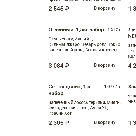
лосось терияки, запеч. ролл Аяши
2 545 ₽
1 
В корзину
XL, запеч. ролл Крабик Хот
Огненный, 1,5кг набор
Лу
1 532 г
NE
Окунь унаги, Аяши XL,
Килиманджаро, Цезарь ролл, Токио
зап
запеченный ролл, Сырная креветка
тиг
XL
Кал
мас
3 084 ₽
4 
В корзину
зап
Сыр
Сыр
Сет на двоих, 1кг
Ха
1 078,1 г
набор
зап
Чиз
Запечённый лосось терияки, Мияги,
Филадельфия фреш, Аяши XL,
Крабик Хот
2 305 ₽
1 
В корзину