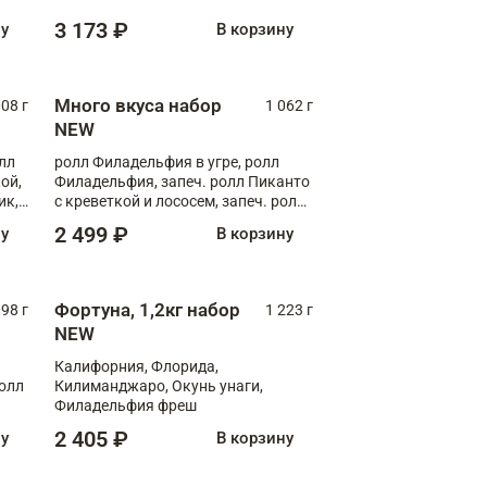
Флорида
3 173 ₽
ну
В корзину
Много вкуса набор
008 г
1 062 г
NEW
лл
ролл Филадельфия в угре, ролл
ой,
Филадельфия, запеч. ролл Пиканто
ик,
с креветкой и лососем, запеч. ролл
С тигровой креветкой
2 499 ₽
ну
В корзину
Фортуна, 1,2кг набор
098 г
1 223 г
NEW
Калифорния, Флорида,
ролл
Килиманджаро, Окунь унаги,
Филадельфия фреш
2 405 ₽
ну
В корзину