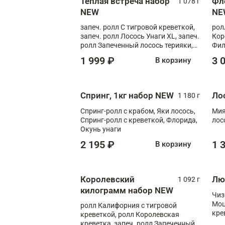
Теплая встреча набор
Фл
1 078 г
NEW
NE
запеч. ролл С тигровой креветкой,
рол
запеч. ролл Лосось Унаги XL, запеч.
Кор
ролл Запеченный лосось терияки,
Фил
запеч. ролл Румяный XL
Лос
1 999 ₽
3 
В корзину
Тиг
зап
Спринг, 1кг набор NEW
Ло
1 180 г
Спринг-ролл с крабом, Яки лосось,
Мия
Спринг-ролл с креветкой, Флорида,
лос
Окунь унаги
2 195 ₽
1 
В корзину
Королевский
Лю
1 092 г
килограмм набор NEW
Чиз
Моц
ролл Калифорния с тигровой
кре
креветкой, ролл Королевская
креветка, запеч. ролл Запеченный