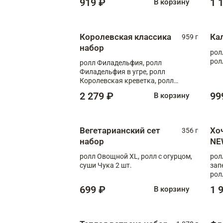
919 ₽
1 
В корзину
Королевская классика
Ка
959 г
набор
рол
рол
ролл Филадельфия, ролл
Филадельфия в угре, ролл
Королевская креветка, ролл
Калифорния
2 279 ₽
99
В корзину
Вегетарианский сет
Хо
356 г
набор
NE
ролл Овощной XL, ролл с огурцом,
рол
суши Чука 2 шт.
зап
рол
699 ₽
1 
В корзину