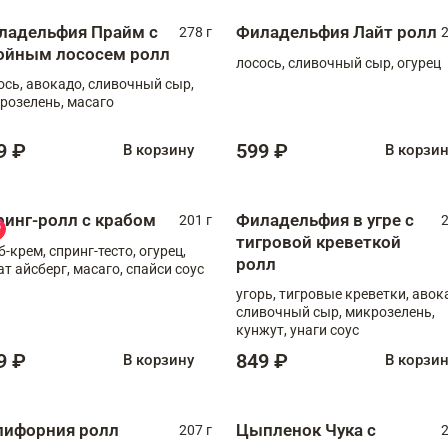
ладельфия Прайм с
Филадельфия Лайт ролл
278 г
2
ойным лососем ролл
лосось, сливочный сыр, огурец
ось, авокадо, сливочный сыр,
розелень, масаго
9 ₽
599 ₽
В корзину
В корзи
ринг-ролл с крабом
Филадельфия в угре с
201 г
2
тигровой креветкой
б-крем, спринг-тесто, огурец,
ролл
ат айсберг, масаго, спайси соус
угорь, тигровые креветки, авок
сливочный сыр, микрозелень,
кунжут, унаги соус
9 ₽
849 ₽
В корзину
В корзи
лифорния ролл
Цыпленок Чука с
207 г
2