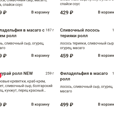
спайси соус
а, спайси соус
9 ₽
429 ₽
В корзину
В корзи
ладельфия в масаго с
Сливочный лосось
187 г
1
рем ролл
терияки ролл
рь, сливочный сыр, огурец,
лосось терияки, сливочный сыр
аго
огурец, масаго
9 ₽
459 ₽
В корзину
В корзи
мурай ролл NEW
Филадельфия в масаго
259 г
1
ролл
ровые креветки, краб-крем,
ет, сливочный сыр, болгарский
лосось, сливочный сыр, огурец,
ец, кунжут, перец красный
масаго
отый, масаго, шеф-соус
9 ₽
499 ₽
В корзину
В корзи