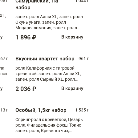
Самурайский, 1кг
595 г
1 044 г
набор
XL,
запеч. ролл Аяши XL, запеч. ролл
Окунь унаги, запеч. ролл
Моцарелломания, запеч. ролл
Килиманджаро
1 896 ₽
ну
В корзину
Вкусный квартет набор
67 г
961 г
лл
ролл Калифорния с тигровой
ёнок
креветкой, запеч. ролл Аяши XL,
запеч. ролл Сырный XL, ролл
т
Калифорния
2 036 ₽
ну
В корзину
Особый, 1,5кг набор
13 г
1 535 г
Спринг-ролл с креветкой, Цезарь
ролл, Филадельфия фреш, Токио
запеч. ролл, Креветка чиз,
Запечённый лосось терияки,