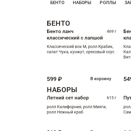
БЕНТО
НАБОРЫ
РОЛЛЫ
ЗА
БЕНТО
Бенто ланч
Бе
469 г
классический с лапшой
кл
Классический вок М, ролл Крабик,
Кла
салат Чука, кунжут, ореховый соус
Кал
Вит
599 ₽
54
В корзину
НАБОРЫ
Летний сет набор
Пу
615 г
ролл Калифорния, ролл Мияги,
рол
ролл Нежный краб
Сам