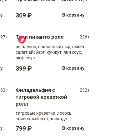
309 ₽
ну
В корзину
Тори пиканто ролл
97 г
226 г
цыпленок, сливочный сыр, омлет,
салат айсберг, кунжут, яки соус,
,
шеф-соус
399 ₽
ну
В корзину
Филадельфия с
82 г
232 г
тигровой креветкой
ролл
тигровые креветки, лосось,
сливочный сыр, авокадо
799 ₽
ну
В корзину