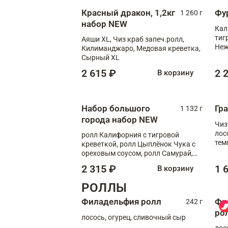
Красный дракон, 1,2кг
Фу
1 260 г
набор NEW
Кал
тиг
Аяши XL, Чиз краб запеч.ролл,
Неж
Килиманджаро, Медовая креветка,
Сырный XL
2 615 ₽
2 
В корзину
Набор большого
Гр
1 132 г
города набор NEW
Чиз
лос
ролл Калифорния с тигровой
тем
креветкой, ролл Цыплёнок Чука с
кре
ореховым соусом, ролл Самурай,
ролл Шиитаке пиканто, Спринг-
2 315 ₽
1 
В корзину
ролл с крабом
РОЛЛЫ
Филадельфия ролл
Фи
242 г
ро
лосось, огурец, сливочный сыр
лос