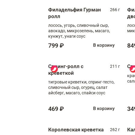
Филадельфия Гурман
Фи
266 г
ролл
дв
лосось, угорь, сливочный сыр,
лос
авокадо, микрозелень, масаго,
мик
кунжут, унаги соус
799 ₽
84
В корзину
Спринг-ролл с
Сп
211 г
креветкой
кра
сал
тигровые креветки, спринг-тесто,
сливочный сыр, огурец, салат
айсберг, масаго, спайси соус
469 ₽
34
В корзину
Королевская креветка
Ка
262 г