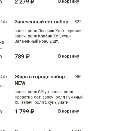
2 279 ₽
ну
В корзину
Запеченный сет набор
254 г
322 г
запеч. ролл Лососик Хот с терияки,
запеч. ролл Крабик Хот, суши
Запеченный краб 2 шт.
ка
ролл
789 ₽
ну
В корзину
Жара в городе набор
44 г
980 г
NEW
олл
запеч. ролл Сёгун, запеч. ролл
Креветка Хот, запеч. ролл Румяный
XL, запеч. ролл Окунь унаги
1 799 ₽
ну
В корзину