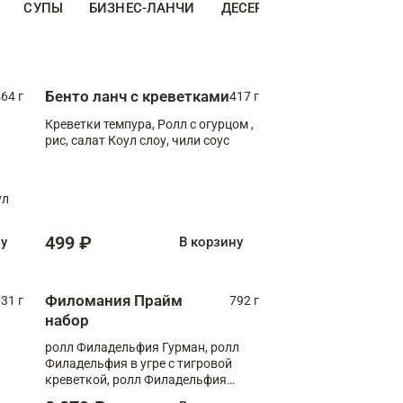
СУПЫ
БИЗНЕС-ЛАНЧИ
ДЕСЕРТЫ
ДОПОЛНИТЕ
Бенто ланч с креветками
64 г
417 г
Креветки темпура, Ролл с огурцом ,
рис, салат Коул слоу, чили соус
ул
499 ₽
ну
В корзину
Филомания Прайм
31 г
792 г
набор
ролл Филадельфия Гурман, ролл
Филадельфия в угре с тигровой
креветкой, ролл Филадельфия
Прайм с двойным лососем