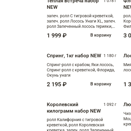
Теплая встреча набор
Фл
1 078 г
NEW
NE
запеч. ролл С тигровой креветкой,
рол
запеч. ролл Лосось Унаги XL, запеч.
Кор
ролл Запеченный лосось терияки,
Фил
запеч. ролл Румяный XL
Лос
1 999 ₽
3 
В корзину
Тиг
зап
Спринг, 1кг набор NEW
Ло
1 180 г
Спринг-ролл с крабом, Яки лосось,
Мия
Спринг-ролл с креветкой, Флорида,
лос
Окунь унаги
2 195 ₽
1 
В корзину
Королевский
Лю
1 092 г
килограмм набор NEW
Чиз
Моц
ролл Калифорния с тигровой
кре
креветкой, ролл Королевская
креветка, запеч. ролл Запеченный