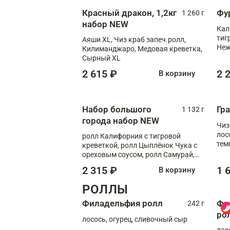
Красный дракон, 1,2кг
Фу
1 260 г
набор NEW
Кал
тиг
Аяши XL, Чиз краб запеч.ролл,
Неж
Килиманджаро, Медовая креветка,
Сырный XL
2 615 ₽
2 
В корзину
Набор большого
Гр
1 132 г
города набор NEW
Чиз
лос
ролл Калифорния с тигровой
тем
креветкой, ролл Цыплёнок Чука с
кре
ореховым соусом, ролл Самурай,
ролл Шиитаке пиканто, Спринг-
2 315 ₽
1 
В корзину
ролл с крабом
РОЛЛЫ
Филадельфия ролл
Фи
242 г
ро
лосось, огурец, сливочный сыр
лос