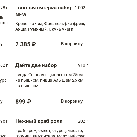
Топовая пятёрка набор
78 г
1 002 г
NEW
нь
ролл
Креветка чиз, Филадельфия фреш,
Аяши, Румяный, Окунь унаги
2 385 ₽
ну
В корзину
Дайте две набор
82 г
910 г
пицца Сырная с цыплёнком 25см
пура
на пышном, пицца Аль Шам 25 см
на пышном
899 ₽
ну
В корзину
Нежный краб ролл
96 г
202 г
краб-крем, омлет, огурец, масаго,
оус,
горчица дижонская, медовый соус