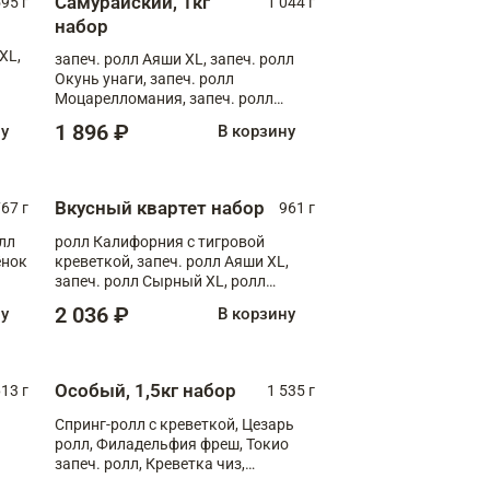
Самурайский, 1кг
595 г
1 044 г
набор
XL,
запеч. ролл Аяши XL, запеч. ролл
Окунь унаги, запеч. ролл
Моцарелломания, запеч. ролл
Килиманджаро
1 896 ₽
ну
В корзину
Вкусный квартет набор
67 г
961 г
лл
ролл Калифорния с тигровой
ёнок
креветкой, запеч. ролл Аяши XL,
запеч. ролл Сырный XL, ролл
т
Калифорния
2 036 ₽
ну
В корзину
Особый, 1,5кг набор
13 г
1 535 г
Спринг-ролл с креветкой, Цезарь
ролл, Филадельфия фреш, Токио
запеч. ролл, Креветка чиз,
Запечённый лосось терияки,