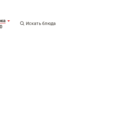
рка
Искать блюда
0