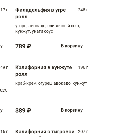
Филадельфия в угре
17 г
248 г
ролл
угорь, авокадо, сливочный сыр,
кунжут, унаги соус
789 ₽
ну
В корзину
Калифорния в кунжуте
49 г
196 г
ролл
краб-крем, огурец, авокадо, кунжут
адо,
389 ₽
ну
В корзину
Калифорния с тигровой
16 г
207 г