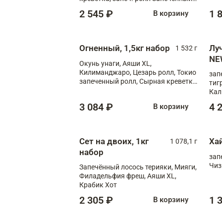
лосось терияки, запеч. ролл Аяши
2 545 ₽
1 
В корзину
XL, запеч. ролл Крабик Хот
Огненный, 1,5кг набор
Лу
1 532 г
NE
Окунь унаги, Аяши XL,
Килиманджаро, Цезарь ролл, Токио
зап
запеченный ролл, Сырная креветка
тиг
XL
Кал
мас
3 084 ₽
4 
В корзину
зап
Сыр
Сыр
Сет на двоих, 1кг
Ха
1 078,1 г
набор
зап
Чиз
Запечённый лосось терияки, Мияги,
Филадельфия фреш, Аяши XL,
Крабик Хот
2 305 ₽
1 
В корзину