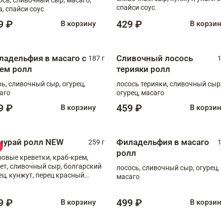
спайси соус
а, спайси соус
9 ₽
429 ₽
В корзину
В корзи
ладельфия в масаго с
Сливочный лосось
187 г
1
рем ролл
терияки ролл
рь, сливочный сыр, огурец,
лосось терияки, сливочный сыр
аго
огурец, масаго
9 ₽
459 ₽
В корзину
В корзи
мурай ролл NEW
Филадельфия в масаго
259 г
1
ролл
ровые креветки, краб-крем,
ет, сливочный сыр, болгарский
лосось, сливочный сыр, огурец,
ец, кунжут, перец красный
масаго
отый, масаго, шеф-соус
9 ₽
499 ₽
В корзину
В корзи