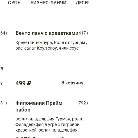
СУПЫ
БИЗНЕС-ЛАНЧИ
ДЕСЕРТЫ
ДОПОЛНИТЕ
Бенто ланч с креветками
64 г
417 г
Креветки темпура, Ролл с огурцом ,
рис, салат Коул слоу, чили соус
ул
499 ₽
ну
В корзину
Филомания Прайм
31 г
792 г
набор
ролл Филадельфия Гурман, ролл
Филадельфия в угре с тигровой
креветкой, ролл Филадельфия
Прайм с двойным лососем