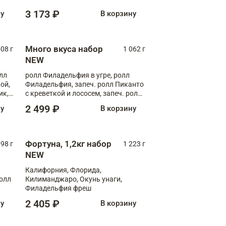
Флорида
3 173 ₽
ну
В корзину
Много вкуса набор
008 г
1 062 г
NEW
лл
ролл Филадельфия в угре, ролл
ой,
Филадельфия, запеч. ролл Пиканто
ик,
с креветкой и лососем, запеч. ролл
С тигровой креветкой
2 499 ₽
ну
В корзину
Фортуна, 1,2кг набор
098 г
1 223 г
NEW
Калифорния, Флорида,
ролл
Килиманджаро, Окунь унаги,
Филадельфия фреш
2 405 ₽
ну
В корзину