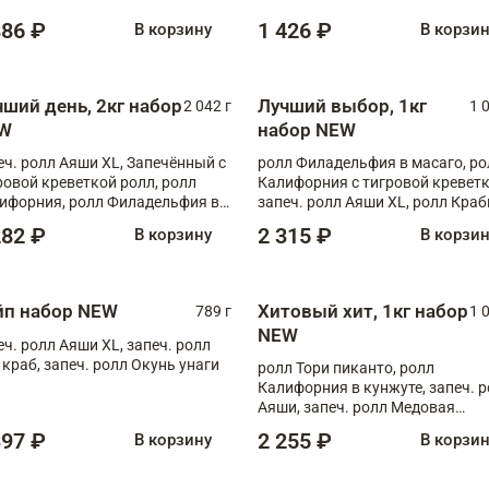
886 ₽
1 426 ₽
В корзину
В корзи
чший день, 2кг набор
Лучший выбор, 1кг
2 042 г
1 
W
набор NEW
еч. ролл Аяши XL, Запечённый с
ролл Филадельфия в масаго, ро
ровой креветкой ролл, ролл
Калифорния с тигровой креветк
ифорния, ролл Филадельфия в
запеч. ролл Аяши XL, ролл Краб
аго, запеч. ролл Румяный XL,
запеч. ролл Лосось терияки
282 ₽
2 315 ₽
В корзину
В корзи
еч. ролл Моцарелломания, ролл
ная креветка XL, запеч. ролл
ный XL
йп набор NEW
Хитовый хит, 1кг набор
789 г
1 
NEW
еч. ролл Аяши XL, запеч. ролл
 краб, запеч. ролл Окунь унаги
ролл Тори пиканто, ролл
Калифорния в кунжуте, запеч. 
Аяши, запеч. ролл Медовая
креветка, ролл Филадельфия с
397 ₽
2 255 ₽
В корзину
В корзи
чукой