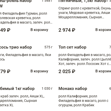
еш-рояль набор
Пятничный, 1,5кг набор
1 548 г
1 
W
Спринг-ролл с креветкой, Окунь
унаги, Медовая креветка, Аяши 
л Филадельфия Гурман, ролл
Моцарелломания, Сырная
олевская креветка, ролл
креветка XL
адельфия в масаго, запеч. ролл
ось Унаги XL, запеч. ролл
049 ₽
2 974 ₽
В корзину
В корзи
ровая креветка с моцареллой,
еч. ролл Эби краб с лососем
сось трио набор
Топ сет набор
575 г
7
ги, Филадельфия в масаго, Яки
ролл Филадельфия в масаго, ро
ось
Калифорния, запеч. ролл Цыпл
Хот, запеч. ролл Лососик Хот с
терияки , запеч. ролл Крабик Хо
379 ₽
2 025 ₽
В корзину
В корзи
бимый 1кг набор
Монако набор
1 030 г
6
 краб запеч. ролл, Аяши XL,
ролл Калифорния, ролл
арелломания, Сырная
Филадельфия в масаго, ролл с
ветка XL
огурцом, ролл Крабик