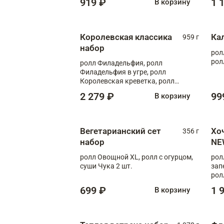
919 ₽
1 
В корзину
Королевская классика
Ка
959 г
набор
рол
рол
ролл Филадельфия, ролл
Филадельфия в угре, ролл
Королевская креветка, ролл
Калифорния
2 279 ₽
99
В корзину
Вегетарианский сет
Хо
356 г
набор
NE
ролл Овощной XL, ролл с огурцом,
рол
суши Чука 2 шт.
зап
рол
699 ₽
1 
В корзину