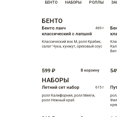
БЕНТО
НАБОРЫ
РОЛЛЫ
ЗА
БЕНТО
Бенто ланч
Бе
469 г
классический с лапшой
кл
Классический вок М, ролл Крабик,
Кла
салат Чука, кунжут, ореховый соус
Кал
Вит
599 ₽
54
В корзину
НАБОРЫ
Летний сет набор
Пу
615 г
ролл Калифорния, ролл Мияги,
рол
ролл Нежный краб
Фил
кре