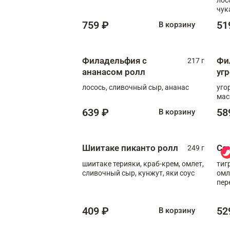
чук
759 ₽
51
В корзину
Филадельфия с
Фи
217 г
ананасом ролл
уг
лосось, сливочный сыр, ананас
уго
мас
639 ₽
58
В корзину
Шиитаке пиканто ролл
Са
249 г
шиитаке терияки, краб-крем, омлет,
тиг
сливочный сыр, кунжут, яки соус
омл
пер
мол
409 ₽
52
В корзину