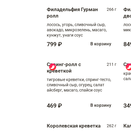
Филадельфия Гурман
Фи
266 г
ролл
дв
лосось, угорь, сливочный сыр,
лос
авокадо, микрозелень, масаго,
мик
кунжут, унаги соус
799 ₽
84
В корзину
Спринг-ролл с
Сп
211 г
креветкой
кра
сал
тигровые креветки, спринг-тесто,
сливочный сыр, огурец, салат
айсберг, масаго, спайси соус
469 ₽
34
В корзину
Королевская креветка
Ка
262 г