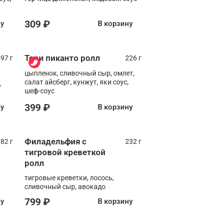
309 ₽
ну
В корзину
Тори пиканто ролл
97 г
226 г
цыпленок, сливочный сыр, омлет,
салат айсберг, кунжут, яки соус,
,
шеф-соус
399 ₽
ну
В корзину
Филадельфия с
82 г
232 г
тигровой креветкой
ролл
тигровые креветки, лосось,
сливочный сыр, авокадо
799 ₽
ну
В корзину