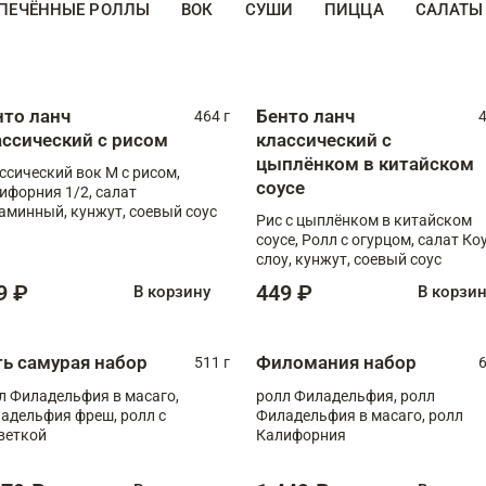
ПЕЧЁННЫЕ РОЛЛЫ
ВОК
СУШИ
ПИЦЦА
САЛАТЫ
нто ланч
Бенто ланч
464 г
4
ассический с рисом
классический с
цыплёнком в китайском
ссический вок М с рисом,
соусе
ифорния 1/2, салат
аминный, кунжут, соевый соус
Рис с цыплёнком в китайском
соусе, Ролл с огурцом, салат Ко
слоу, кунжут, соевый соус
9 ₽
449 ₽
В корзину
В корзи
ть самурая набор
Филомания набор
511 г
6
л Филадельфия в масаго,
ролл Филадельфия, ролл
адельфия фреш, ролл с
Филадельфия в масаго, ролл
веткой
Калифорния