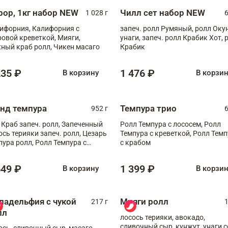
рор, 1кг набор NEW
Чилл сет набор NEW
1 028 г
6
ифорния, Калифорния с
запеч. ролл Румяный, ролл Оку
ровой креветкой, Мияги,
унаги, запеч. ролл Крабик Хот, 
ный краб ролл, Чикен масаго
Крабик
235 ₽
1 476 ₽
В корзину
В корзи
анд темпура
Темпура трио
952 г
6
 Краб запеч. ролл, Запеченный
Ролл Темпура с лососем, Ролл
ось терияки запеч. ролл, Цезарь
Темпура с креветкой, Ролл Тем
пура ролл, Ролл Темпура с
с крабом
веткой
649 ₽
1 399 ₽
В корзину
В корзи
ладельфия с чукой
Мияги ролл
217 г
1
лл
лосось терияки, авокадо,
сливочный сыр, кунжут, унаги с
ось, сливочный сыр, масаго,