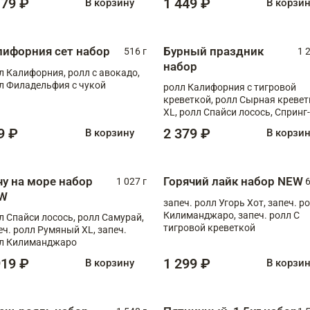
179 ₽
1 449 ₽
В корзину
В корзи
лифорния сет набор
Бурный праздник
516 г
1 
набор
л Калифорния, ролл с авокадо,
л Филадельфия с чукой
ролл Калифорния с тигровой
креветкой, ролл Сырная кревет
XL, ролл Спайси лосось, Спринг-
ролл с угрем и лососем, запеч. 
9 ₽
2 379 ₽
В корзину
В корзи
Медовая креветка
чу на море набор
Горячий лайк набор NEW
1 027 г
6
W
запеч. ролл Угорь Хот, запеч. р
Килиманджаро, запеч. ролл С
л Спайси лосось, ролл Самурай,
тигровой креветкой
еч. ролл Румяный XL, запеч.
л Килиманджаро
919 ₽
1 299 ₽
В корзину
В корзи