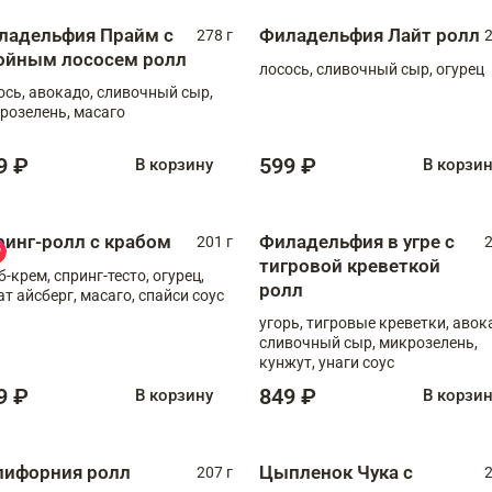
ладельфия Прайм с
Филадельфия Лайт ролл
278 г
2
ойным лососем ролл
лосось, сливочный сыр, огурец
ось, авокадо, сливочный сыр,
розелень, масаго
9 ₽
599 ₽
В корзину
В корзи
ринг-ролл с крабом
Филадельфия в угре с
201 г
2
тигровой креветкой
б-крем, спринг-тесто, огурец,
ролл
ат айсберг, масаго, спайси соус
угорь, тигровые креветки, авок
сливочный сыр, микрозелень,
кунжут, унаги соус
9 ₽
849 ₽
В корзину
В корзи
лифорния ролл
Цыпленок Чука с
207 г
2