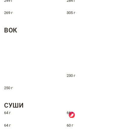
249 г
284 г
269 г
305 г
ВОК
230 г
250 г
СУШИ
64 г
66 г
64 г
60 г