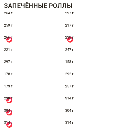
ЗАПЕЧЁННЫЕ РОЛЛЫ
254 г
297 г
259 г
217 г
266 г
238 г
221 г
247 г
297 г
158 г
178 г
292 г
173 г
257 г
238 г
314 г
304 г
304 г
314 г
314 г