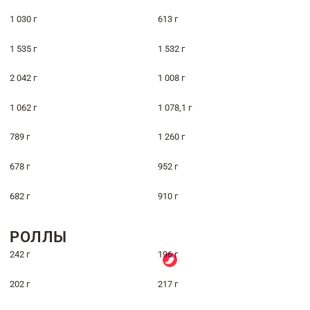
1 030 г
613 г
1 535 г
1 532 г
2 042 г
1 008 г
1 062 г
1 078,1 г
789 г
1 260 г
678 г
952 г
682 г
910 г
РОЛЛЫ
242 г
196 г
202 г
217 г