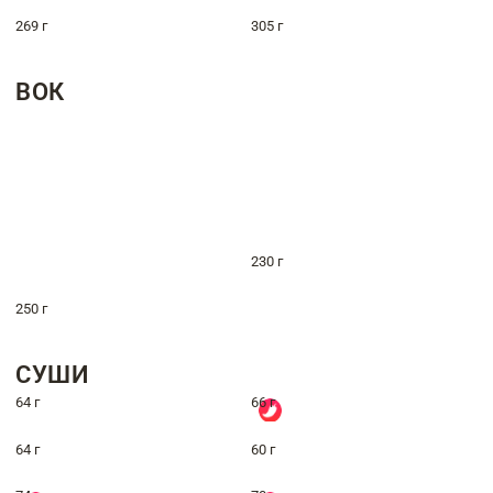
269 г
305 г
ВОК
230 г
250 г
СУШИ
64 г
66 г
64 г
60 г