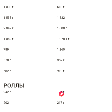
1 030 г
613 г
1 535 г
1 532 г
2 042 г
1 008 г
1 062 г
1 078,1 г
789 г
1 260 г
678 г
952 г
682 г
910 г
РОЛЛЫ
242 г
196 г
202 г
217 г