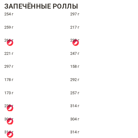
ЗАПЕЧЁННЫЕ РОЛЛЫ
254 г
297 г
259 г
217 г
266 г
238 г
221 г
247 г
297 г
158 г
178 г
292 г
173 г
257 г
238 г
314 г
304 г
304 г
314 г
314 г