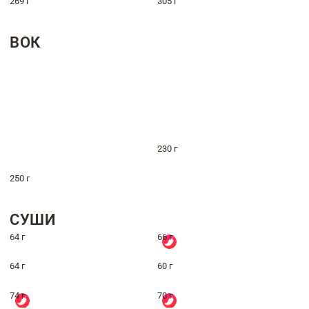
269 г
305 г
ВОК
230 г
250 г
СУШИ
64 г
66 г
64 г
60 г
74 г
70 г