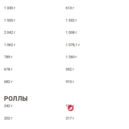
1 030 г
613 г
1 535 г
1 532 г
2 042 г
1 008 г
1 062 г
1 078,1 г
789 г
1 260 г
678 г
952 г
682 г
910 г
РОЛЛЫ
242 г
196 г
202 г
217 г