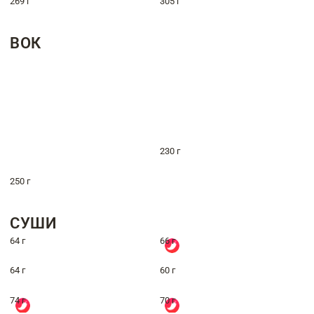
269 г
305 г
ВОК
230 г
250 г
СУШИ
64 г
66 г
64 г
60 г
74 г
70 г