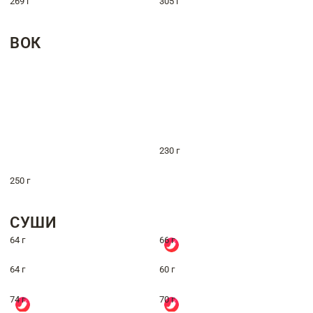
269 г
305 г
ВОК
230 г
250 г
СУШИ
64 г
66 г
64 г
60 г
74 г
70 г