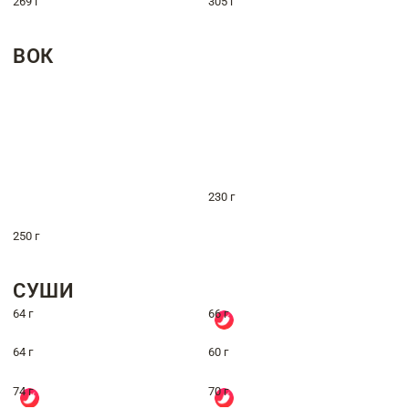
269 г
305 г
ВОК
230 г
250 г
СУШИ
64 г
66 г
64 г
60 г
74 г
70 г