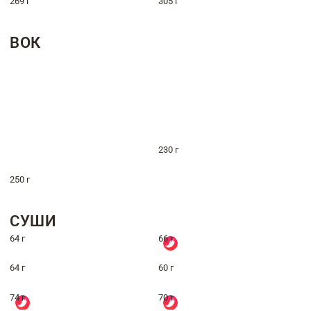
269 г
305 г
ВОК
230 г
250 г
СУШИ
64 г
66 г
64 г
60 г
74 г
70 г